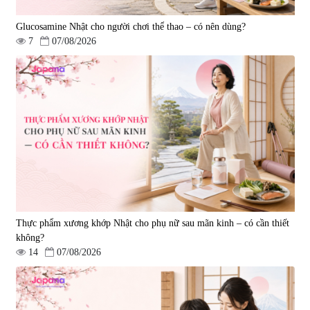
Glucosamine Nhật cho người chơi thể thao – có nên dùng?
7
07/08/2026
Tẩy tế bào chết Nichiei Bussan
Viên uống hỗ trợ bền thành
Nano NMN+ Peeling Gel
mạch, ngừa tai biến Elastin Plus
Luxury 200g
& Nattokinase Hokoen 80 viên
|
0
|
0
1.490.000 đ
980.000 đ
Thực phẩm xương khớp Nhật cho phụ nữ sau mãn kinh – có cần thiết
không?
14
07/08/2026
Viên uống bổ gan Ribeto Shoji
Viên uống hỗ trợ cải thiện thoát
Hepaclean 60 viên
vị đĩa đệm Kyoto Has 30 viên
|
543.205
|
14.560