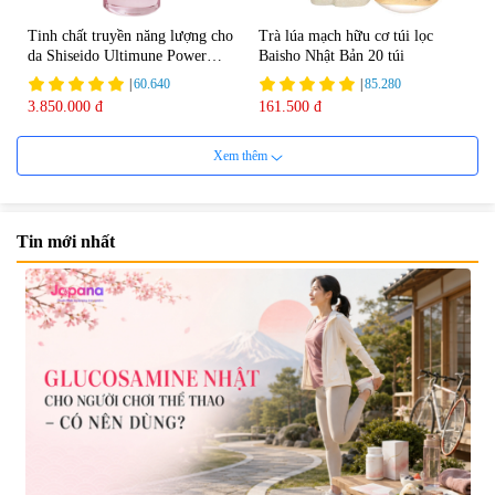
Tinh chất truyền năng lượng cho
Trà lúa mạch hữu cơ túi lọc
da Shiseido Ultimune Power
Baisho Nhật Bản 20 túi
75ml
|
60.640
|
85.280
3.850.000 đ
161.500 đ
Xem thêm
Tin mới nhất
Viên uống bổ não Ribeto Shoji
Viên nang uống cải thiện thị lực,
Ichoha Ekisu Plus - 90 viên
trí nhớ DHA + EPA + Flaxseed
Oil 30 viên/gói - Date 02/2027
|
57.920
|
52.346
1.450.000 đ
225.000 đ