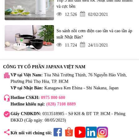
Top 5 ấm đun siêu tốc Nhật Bản nấu nhanh
và cực bền
12.526
02/02/2021
So sánh nồi cơm điện cao tần và cao tần áp
suất Nhật Bản?
11.724
24/11/2021
CÔNG TY CỔ PHẦN JAPANA VIỆT NAM
apartment
VP tại Việt Nam:
Tòa Nhà Trường Thịnh, 76 Nguyễn Háo Vĩnh,
Phường Phú Thọ Hòa, TP. HCM
VP tại Nhật Bản:
Kanagawa Ken Ebina - Shi Nakana, Japan
headset_mic
Hotline CSKH:
0975 800 600
Hotline khiếu nại:
(028) 7108 8889
verified
Giấy CNĐKDN:
0313518985 - Sở KH & ĐT TP. HCM - Phòng
ĐKKD (Cấp ngày: 08/05/2023)
share
Kết nối với chúng tôi: