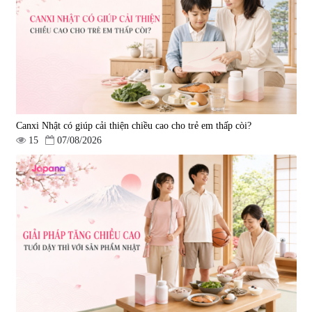
690.000 đ
1.600.000 đ
Canxi Nhật có giúp cải thiện chiều cao cho trẻ em thấp còi?
15
07/08/2026
Viên uống hỗ trợ giấc ngủ Fujina
Viên uống phòng ngừa & hỗ trợ
Sleepy Nhật Bản 80 viên
điều trị đột quỵ Biken Kinase
Gold 60 viên
|
13.760
|
0
580.000 đ
1.570.000 đ