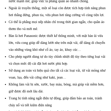
nước mạnh mẽ, giúp việc là phẳng quần áo nhanh chóng.
Ngoài ủi truyền thống, một số loại còn được tích hợp tính năng phun
hơi thẳng đứng, phun tia, vừa phun hơi tăng cường vô cùng tiện lợi.
Có thể là phẳng mọi nếp nhăn chỉ trong thời gian ngắn, cho quần áo
thơm tho và mới mẻ.
Bàn là hơi Panasonic được thiết kế thông minh, với mặt bàn ủi vừa
lớn, vừa cong giúp dễ dàng lướt nhẹ trên mặt vải, dễ dàng di chuyển
vào những vùng khó như cổ áo, tay áo, khuy cúc…
Cho phép người dùng tự do tùy chỉnh nhiệt độ tùy theo từng loại vải
và chọn mức độ cài đặt hơi nước phù hợp.
Sử dụng an toàn và hiệu quả cho tất cả các loại vải, từ vải mỏng như
voan, lụa, đến vải cứng như kaki, jean…
Không làm vải bị sờn, xước, bay màu, bóng, mà giúp vải mềm hơn,
giữ được độ mới lâu dài.
Trang bị tính năng ngắt điện tự động, giúp đảm bảo an toàn, tránh
cháy nổ và tiết kiệm điện năng