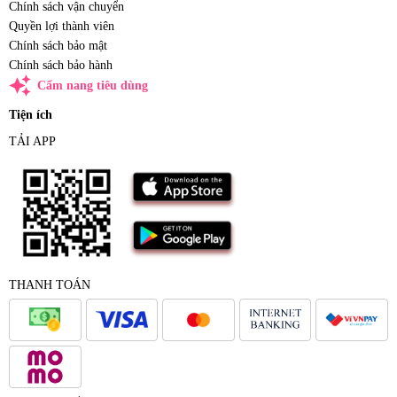
Chính sách vận chuyển
Quyền lợi thành viên
Chính sách bảo mật
Chính sách bảo hành
auto_awesome
Cẩm nang tiêu dùng
Tiện ích
TẢI APP
THANH TOÁN