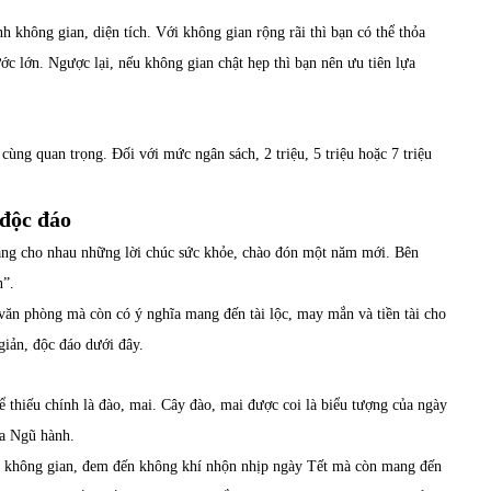
nh không gian, diện tích. Với không gian rộng rãi thì bạn có thể thỏa
ớc lớn. Ngược lại, nếu không gian chật hẹp thì bạn nên ưu tiên lựa
cùng quan trọng. Đối với mức ngân sách, 2 triệu, 5 triệu hoặc 7 triệu
 độc đáo
tặng cho nhau những lời chúc sức khỏe, chào đón một năm mới. Bên
n”.
 văn phòng mà còn có ý nghĩa mang đến tài lộc, may mắn và tiền tài cho
giản, độc đáo dưới đây.
ể thiếu chính là đào, mai. Cây đào, mai được coi là biểu tượng của ngày
ủa Ngũ hành.
ho không gian, đem đến không khí nhộn nhịp ngày Tết mà còn mang đến