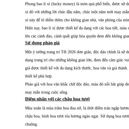
Phong bao lì xì (lucky money) là món quà phổ biến, được sử dụ
xì đỏ với những lời chúc đầu năm, chúc một năm mới may mắn, t
xì này để tô điểm thêm cho không gian nhà, văn phòng của mìn
Hiện nay, bao lì xì được thiết kế đa dạng với các họa tiết, màu
lên các cành đào, cành quất giúp hòa quyện đem đến không gia
Sử dụng pháo giả
Một ý tưởng trang trí Tết 2026 đơn giản, độc đáo chính là sử 
dụng trang trí cho những không gian lớn, đem đến cảm giác vu
giả được thiết kế với đa dạng kích thước, hoa văn và giá thàn
thiết kế phù hợp.
Pháo giả với hoa văn khắc chữ độc đáo, màu đỏ nổi bật giúp đe
may mắn trong cuộc sống.
Điểm nhấn với các chậu hoa tươi
Mùa xuân là mùa trăm hoa đua nở, là thời điểm tràn ngập hương
chậu hoa, bình hoa tươi tỏa hương ngào ngạt. Sử dụng hoa tươi 
chuộng.