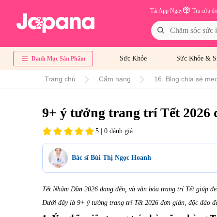
Tải App Ngay
Tra cứu đ
Sức Khỏe
Sức Khỏe & S
Danh Mục Sản Phẩm
Trang chủ
Cẩm nang
16. Blog chia sẻ mẹo
9+ ý tưởng trang trí Tết 2026
5 | 0 đánh giá
Bác sĩ Bùi Thị Ngọc Hoanh
Tết Nhâm Dần 2026 đang đến, và văn hóa trang trí Tết giúp đe
Dưới đây là 9+ ý tưởng trang trí Tết 2026 đơn giản, độc đáo đ