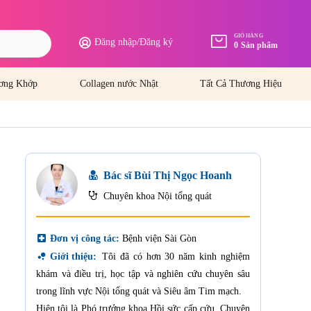
GIỎ HÀNG
Đăng nhập
/
Đăng ký
0
Sản phẩm
ơng Khớp
Collagen nước Nhật
Tất Cả Thương Hiệu
Bác sĩ Bùi Thị Ngọc Hoanh
Chuyên khoa Nội tổng quát
local_hospital
Đơn vị công tác:
Bệnh viện Sài Gòn
bubble_chart
Giới thiệu:
Tôi đã có hơn 30 năm kinh nghiệm
khám và điều trị, học tập và nghiên cứu chuyên sâu
trong lĩnh vực Nội tổng quát và Siêu âm Tim mạch.
Hiện tôi là Phó trưởng khoa Hồi sức cấp cứu, Chuyên