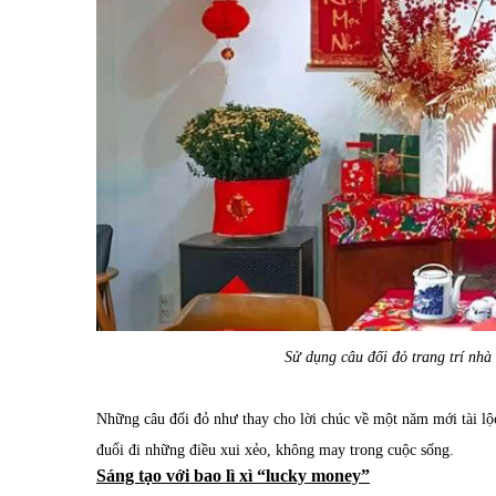
Sử dụng câu đối đỏ trang trí nhà
Những câu đối đỏ như thay cho lời chúc về một năm mới tài lộ
đuổi đi những điều xui xẻo, không may trong cuộc sống.
Sáng tạo với bao lì xì “lucky money”