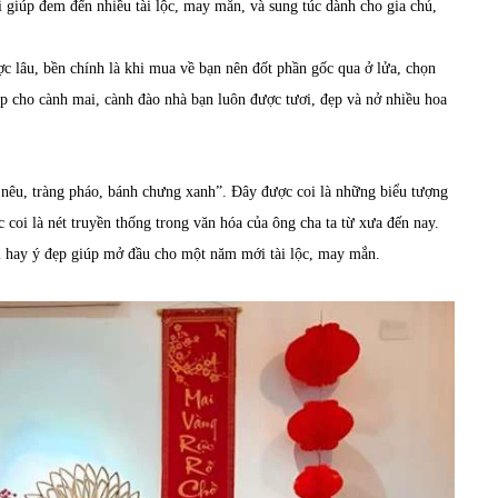
i giúp đem đến nhiều tài lộc, may mắn, và sung túc dành cho gia chủ,
c lâu, bền chính là khi mua về bạn nên đốt phần gốc qua ở lửa, chọn
p cho cành mai, cành đào nhà bạn luôn được tươi, đẹp và nở nhiều hoa
 nêu, tràng pháo, bánh chưng xanh”. Đây được coi là những biểu tượng
 coi là nét truyền thống trong văn hóa của ông cha ta từ xưa đến nay.
ời hay ý đẹp giúp mở đầu cho một năm mới tài lộc, may mắn.