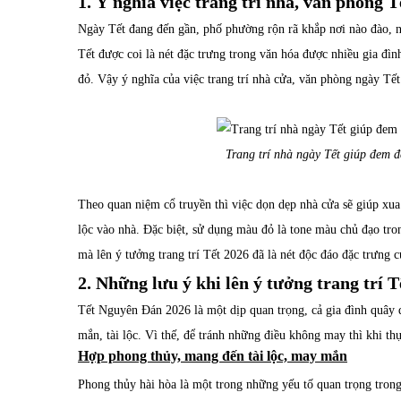
1. Ý nghĩa việc trang trí nhà, văn phòng T
Ngày Tết đang đến gần, phố phường rộn rã khắp nơi nào đào, nà
Tết được coi là nét đặc trưng trong văn hóa được nhiều gia đì
đỏ. Vậy ý nghĩa của việc trang trí nhà cửa, văn phòng ngày Tết 
Trang trí nhà ngày Tết giúp đem 
Theo quan niệm cổ truyền thì việc dọn dẹp nhà cửa sẽ giúp xu
lộc vào nhà. Đặc biệt, sử dụng màu đỏ là tone màu chủ đạo tron
mà lên ý tưởng trang trí Tết 2026 đã là nét độc đáo đặc trưng
2. Những lưu ý khi lên ý tưởng trang trí T
Tết Nguyên Đán 2026 là một dịp quan trọng, cả gia đình quây 
mắn, tài lộc. Vì thế, để tránh những điều không may thì khi th
Hợp phong thủy, mang đến tài lộc, may mắn
Phong thủy hài hòa là một trong những yếu tố quan trọng trong