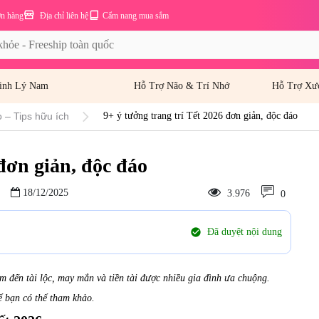
ơn hàng
Địa chỉ liên hệ
Cẩm nang mua sắm
inh Lý Nam
Hỗ Trợ Não & Trí Nhớ
Hỗ Trợ Xư
 – Tips hữu ích
9+ ý tưởng trang trí Tết 2026 đơn giản, độc đáo
 đơn giản, độc đáo
18/12/2025
3.976
0
check_circle
Đã duyệt nội dung
m đến tài lộc, may mắn và tiền tài được nhiều gia đình ưa chuộng.
ể bạn có thể tham khảo.