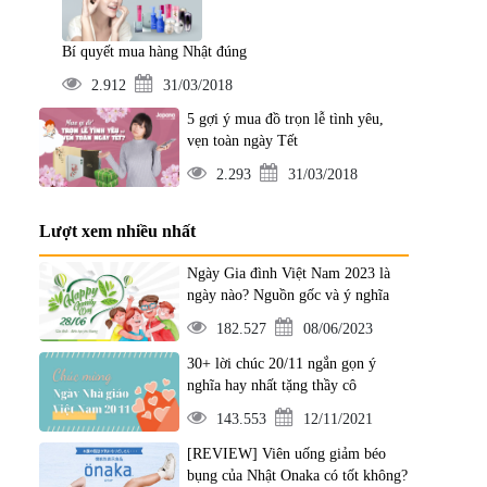
Bí quyết mua hàng Nhật đúng
2.912
31/03/2018
5 gợi ý mua đồ trọn lễ tình yêu,
vẹn toàn ngày Tết
2.293
31/03/2018
Lượt xem nhiều nhất
Ngày Gia đình Việt Nam 2023 là
ngày nào? Nguồn gốc và ý nghĩa
182.527
08/06/2023
30+ lời chúc 20/11 ngắn gọn ý
nghĩa hay nhất tặng thầy cô
143.553
12/11/2021
[REVIEW] Viên uống giảm béo
bụng của Nhật Onaka có tốt không?