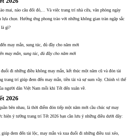
ết 2026
o mai, nào câu đối đỏ,... Và việc trang trí nhà cửa, văn phòng ngày
nh lựa chọn. Hưởng ứng phong trào với những không gian tràn ngập sắc
là gì?
đến may mắn, sung túc, đủ đầy cho năm mới
a đuổi đi những điều không may mắn, kết thúc một năm cũ và đón tài
g trang trí giúp đem đến may mắn, tiền tài và sự sum vầy. Chính vì thế
 của người dân Việt Nam mỗi khi Tết đến xuân về.
ết 2026
quần bên nhau, là thời điểm đón tiếp một năm mới cầu chúc sự may
ực hiện ý tưởng trang trí Tết 2026 bạn cần lưu ý những điều dưới đây:
 giúp đem đến tài lộc, may mắn và xua đuổi đi những điều xui xẻo,