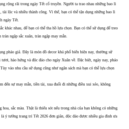
ng rộng rãi trong ngày Tết cổ truyền. Người ta trao nhau những bao lì
ài lộc và nhiều thành công. Vì thế, bạn có thể tận dụng những bao lì
h ngày Tết.
 sắc khác nhau, để bạn có thể tha hồ lựa chọn. Bạn có thể sử dụng để treo
n tràn ngập sắc xuân, tràn ngập may mắn.
dụng pháo giả. Đây là món đồ decor khá phổ biến hiện nay, thường sử
i tươi, hào hứng và độc đáo cho ngày Xuân về. Đặc biệt, ngày nay, pháo
h. Tùy vào nhu cầu sử dụng cũng như ngân sách mà bạn có thể lựa chọn
m đến sự may mắn, tiền tài, xua đuổi đi những điều xui xẻo, không
 hoa, sắc màu. Thật là thiếu sót nếu trong nhà của bạn không có những
là ý tưởng trang trí Tết 2026 đơn giản, độc đáo được nhiều gia đình ưa