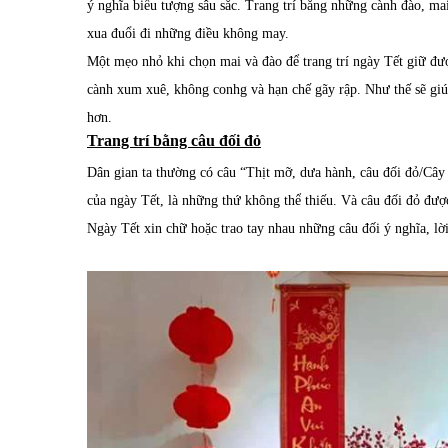
ý nghĩa biểu tượng sâu sắc. Trang trí bằng những cành đào, ma
xua đuổi đi những điều không may.
Một mẹo nhỏ khi chọn mai và đào để trang trí ngày Tết giữ đượ
cành xum xuê, không conhg và hạn chế gãy rập. Như thế sẽ giú
hơn.
Trang trí bằng câu đối đỏ
Dân gian ta thường có câu “Thịt mỡ, dưa hành, câu đối đỏ/Cây
của ngày Tết, là những thứ không thể thiếu. Và câu đối đỏ được
Ngày Tết xin chữ hoặc trao tay nhau những câu đối ý nghĩa, l