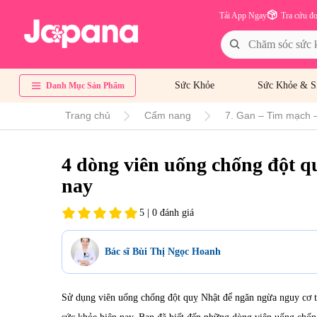
Tải App Ngay
Tra cứu đ
Sức Khỏe
Sức Khỏe & S
Danh Mục Sản Phẩm
Trang chủ
Cẩm nang
7. Gan – Tim mạch 
4 dòng viên uống chống đột q
nay
5 | 0 đánh giá
Bác sĩ Bùi Thị Ngọc Hoanh
Sử dụng
viên uống chống đột quỵ Nhật
để ngăn ngừa nguy cơ t