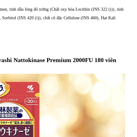
men, tinh dầu lòng đỏ trứng (Chất oxy hóa Lecithin (INS 322 (i)), tinh
 Sorbitol (INS 420 (i)), chất cô đặc Cellulose (INS 460), Hạt Kali
bayashi Nattokinase Premium 2000FU 180 viên