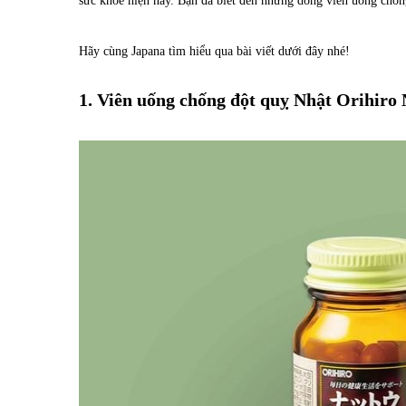
sức khỏe hiện nay. Bạn đã biết đến những dòng viên uống chốn
Hãy cùng Japana tìm hiểu qua bài viết dưới đây nhé!
1. Viên uống chống đột quỵ Nhật Orihiro