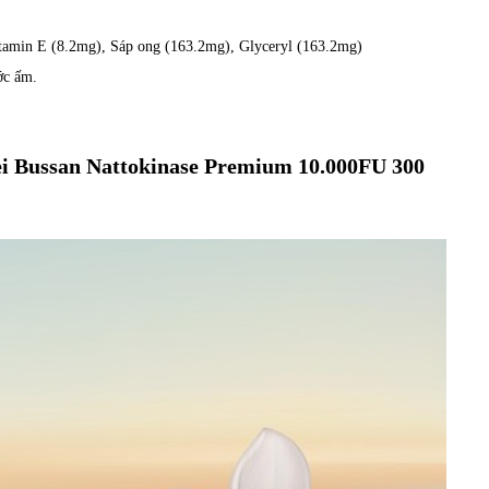
tamin E (8.2mg), Sáp ong (163.2mg), Glyceryl (163.2mg)
ớc ấm.
chiei Bussan Nattokinase Premium 10.000FU 300