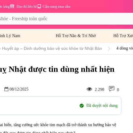
ơn hàng
Địa chỉ liên hệ
Cẩm nang mua sắm
inh Lý Nam
Hỗ Trợ Não & Trí Nhớ
Hỗ Trợ Xư
– Huyết áp – Dinh dưỡng bảo vệ sức khỏe từ Nhật Bản
4 dòng vi
uỵ Nhật được tin dùng nhất hiện
08/12/2025
2.298
0
check_circle
Đã duyệt nội dung
ai biến, tăng cường sức khỏe tim mạch đã trở thành xu hướng bảo vệ