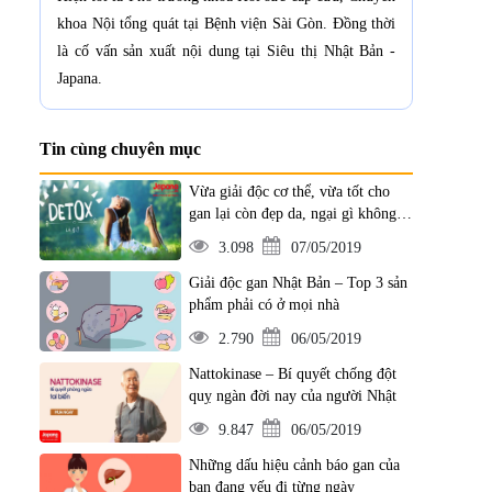
khoa Nội tổng quát tại Bệnh viện Sài Gòn. Đồng thời
là cố vấn sản xuất nội dung tại Siêu thị Nhật Bản -
Japana.
Tin cùng chuyên mục
Vừa giải độc cơ thể, vừa tốt cho
gan lại còn đẹp da, ngại gì không
áp dụng ngay
3.098
07/05/2019
Giải độc gan Nhật Bản – Top 3 sản
phẩm phải có ở mọi nhà
2.790
06/05/2019
Nattokinase – Bí quyết chống đột
quỵ ngàn đời nay của người Nhật
9.847
06/05/2019
Những dấu hiệu cảnh báo gan của
bạn đang yếu đi từng ngày