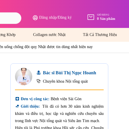
GIỎ HÀNG
Đăng nhập
/
Đăng ký
0
Sản phẩm
ơng Khớp
Collagen nước Nhật
Tất Cả Thương Hiệu
ên uống chống đột quỵ Nhật được tin dùng nhất hiện nay
Bác sĩ Bùi Thị Ngọc Hoanh
Chuyên khoa Nội tổng quát
local_hospital
Đơn vị công tác:
Bệnh viện Sài Gòn
bubble_chart
Giới thiệu:
Tôi đã có hơn 30 năm kinh nghiệm
khám và điều trị, học tập và nghiên cứu chuyên sâu
trong lĩnh vực Nội tổng quát và Siêu âm Tim mạch.
Hiện tôi là Phó trưởng khoa Hồi sức cấp cứu, Chuyên