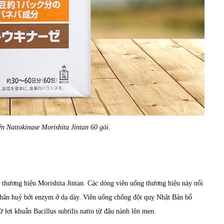
iến Nattokinase Morishita Jintan 60 gói.
 thương hiệu Morishita Jintan. Các dòng viên uống thương hiệu này nổi
phân huỷ bởi enzym ở dạ dày. Viên uống chống đột quỵ Nhật Bản bổ
lợi khuẩn Bacillus subtilis natto từ đậu nành lên men.