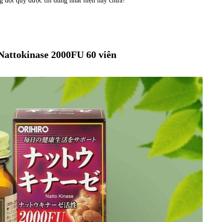
g đột quỵ được tin dùng nhất hiện nay chưa?
 Nattokinase 2000FU 60 viên