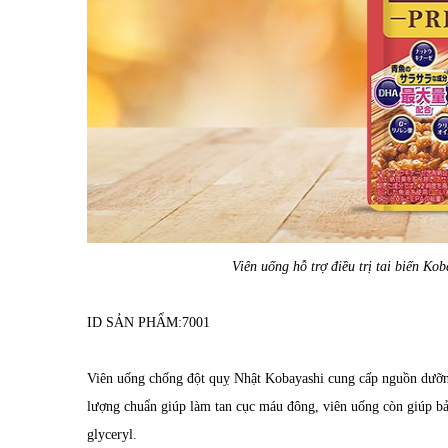
Viên uống hỗ trợ điều trị tai biến K
ID SẢN PHẨM:
7001
Viên uống chống đột quỵ Nhật Kobayashi cung cấp nguồn dưỡng
lượng chuẩn giúp làm tan cục máu đông, viên uống còn giúp bả
glyceryl.