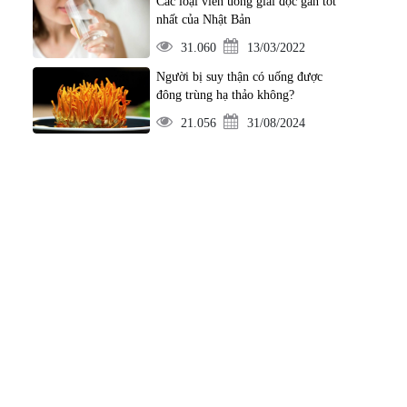
Các loại viên uống giải độc gan tốt
nhất của Nhật Bản
31.060
13/03/2022
Người bị suy thận có uống được
đông trùng hạ thảo không?
21.056
31/08/2024