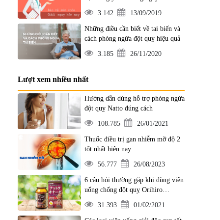
3.142
13/09/2019
Những điều cần biết về tai biến và
cách phòng ngừa đột quỵ hiệu quả
3.185
26/11/2020
Lượt xem nhiều nhất
Hướng dẫn dùng hỗ trợ phòng ngừa
đột quỵ Natto đúng cách
108.785
26/01/2021
Thuốc điều trị gan nhiễm mỡ độ 2
tốt nhất hiện nay
56.777
26/08/2023
6 câu hỏi thường gặp khi dùng viên
uống chống đột quỵ Orihiro
Nattokinase 2000FU
31.393
01/02/2021