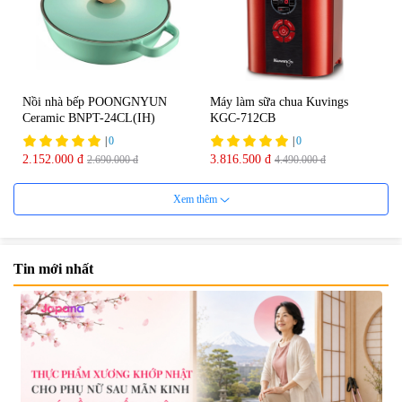
Nồi nhà bếp POONGNYUN
Máy làm sữa chua Kuvings
Ceramic BNPT-24CL(IH)
KGC-712CB
|
0
|
0
2.152.000 đ
3.816.500 đ
2.690.000 đ
4.490.000 đ
20%
30%
Xem thêm
Tin mới nhất
Máy ép Kuvings NS-321CBM2
Nồi nhà bếp nhôm
POONGNYUN FMPT-
|
0
28CH(IH)
|
0
12.392.000 đ
15.490.000 đ
2.443.000 đ
3.490.000 đ