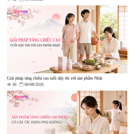
Lẩu điện Kuvings KMG-200B
Máy ép Kuvings KHS-2520CB
|
0
|
0
3.591.000 đ
18.040.500 đ
3.990.000 đ
18.990.000 đ
Giải pháp tăng chiều cao tuổi dậy thì với sản phẩm Nhật
36
06/08/2026