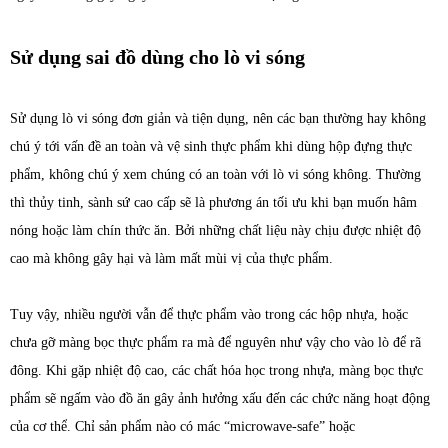
Sử dụng sai đồ dùng cho lò vi sóng
Sử dụng lò vi sóng đơn giản và tiện dụng, nên các bạn thường hay không
chú ý tới vấn đề an toàn và vệ sinh thực phẩm khi dùng hộp đựng thực
phẩm, không chú ý xem chúng có an toàn với lò vi sóng không. Thường
thì thủy tinh, sành sứ cao cấp sẽ là phương án tối ưu khi bạn muốn hâm
nóng hoặc làm chín thức ăn. Bởi những chất liệu này chịu được nhiệt độ
cao mà không gây hại và làm mất mùi vị của thực phẩm.
Tuy vậy, nhiều người vẫn để thực phẩm vào trong các hộp nhựa, hoặc
chưa gỡ màng bọc thực phẩm ra mà để nguyên như vậy cho vào lò để rã
đông. Khi gặp nhiệt độ cao, các chất hóa học trong nhựa, màng bọc thực
phẩm sẽ ngấm vào đồ ăn gây ảnh hưởng xấu đến các chức năng hoạt động
của cơ thể. Chỉ sản phẩm nào có mác “microwave-safe” hoặc