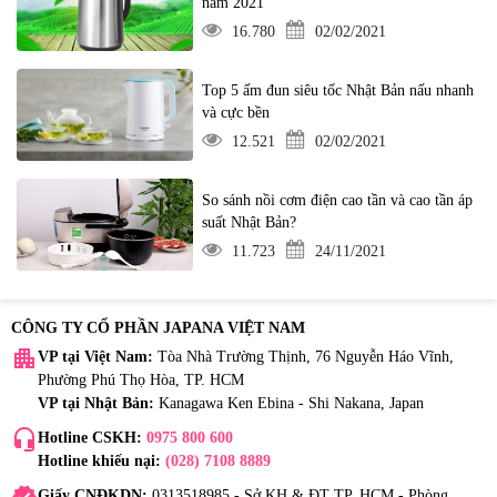
năm 2021
16.780
02/02/2021
Top 5 ấm đun siêu tốc Nhật Bản nấu nhanh
và cực bền
12.521
02/02/2021
So sánh nồi cơm điện cao tần và cao tần áp
suất Nhật Bản?
11.723
24/11/2021
CÔNG TY CỔ PHẦN JAPANA VIỆT NAM
apartment
VP tại Việt Nam:
Tòa Nhà Trường Thịnh, 76 Nguyễn Háo Vĩnh,
Phường Phú Thọ Hòa, TP. HCM
VP tại Nhật Bản:
Kanagawa Ken Ebina - Shi Nakana, Japan
headset_mic
Hotline CSKH:
0975 800 600
Hotline khiếu nại:
(028) 7108 8889
Giấy CNĐKDN:
0313518985 - Sở KH & ĐT TP. HCM - Phòng