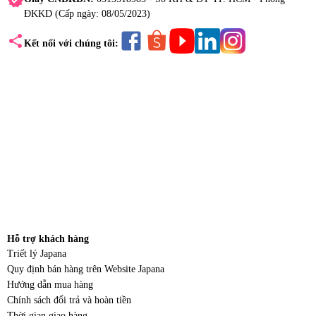
verified
ĐKKD (Cấp ngày: 08/05/2023)
share
Kết nối với chúng tôi:
Hỗ trợ khách hàng
Triết lý Japana
Quy định bán hàng trên Website Japana
Hướng dẫn mua hàng
Chính sách đổi trả và hoàn tiền
Thời gian giao hàng