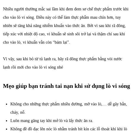
Nhiều người thường mắc sai lầm khi đem đem sơ chế thực phẩm trước khi
cho vào lò vi sóng. Điều này có thể làm thực phẩm mau chín hơn, tuy
nhiên sẽ tăng khả năng nhiễm khuẩn vào thức ăn. Bởi vì sau khi rã đông,
tiếp xúc với nhiệt độ cao, vi khuẩn sẽ sinh sôi trở lại và thậm chí sau khi
cho vào lò, vi khuẩn vẫn còn “bám lại”.
Vì vậy, sau khi bỏ từ tủ lạnh ra, hãy rã đông thực phẩm bằng vòi nước
lạnh rồi mới cho vào lò vi sóng nhé
Mẹo giúp bạn tránh tai nạn khi sử dụng lò vi sóng
Không cho những thực phẩm nhiều đường, mỡ vào lò,… dễ gây bắn,
cháy, nổ.
Luôn mang găng tay khi mở lò và lấy thức ăn ra.
Không đề đồ đạc lên nóc lò nhằm tránh bít kín các lỗ thoát khí khi lò