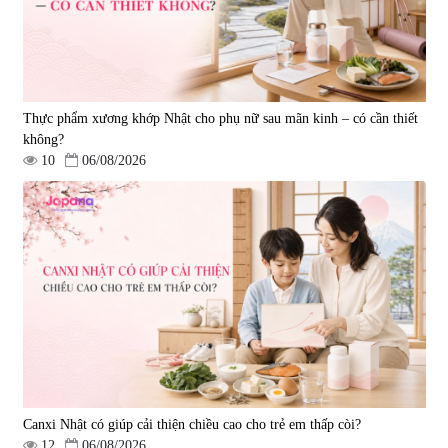
30%
25%
Thực phẩm xương khớp Nhật cho phụ nữ sau mãn kinh – có cần thiết
không?
10
06/08/2026
Nồi nhà bếp POONGNYUN
Nồi nhà bếp POONGNYUN
Ceramic BNPT-24C(IH)
Ceramic BLRPT-20C(IH)
|
0
|
0
2.163.000 đ
1.867.500 đ
3.090.000 đ
2.490.000 đ
10%
5%
Canxi Nhật có giúp cải thiện chiều cao cho trẻ em thấp còi?
12
06/08/2026