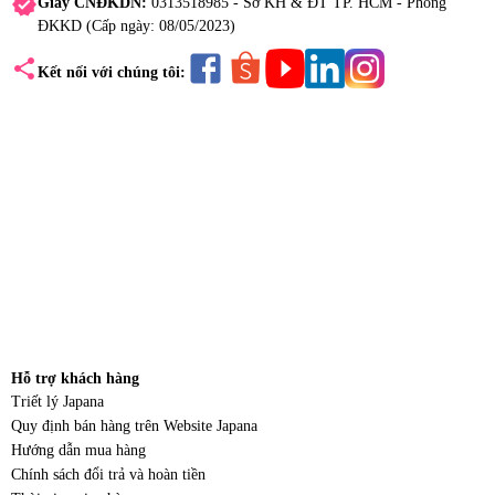
verified
Giấy CNĐKDN:
0313518985 - Sở KH & ĐT TP. HCM - Phòng
ĐKKD (Cấp ngày: 08/05/2023)
share
Kết nối với chúng tôi:
Hỗ trợ khách hàng
Triết lý Japana
Quy định bán hàng trên Website Japana
Hướng dẫn mua hàng
Chính sách đổi trả và hoàn tiền