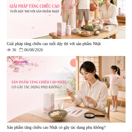
Giải pháp tăng chiều cao tuổi dậy thì với sản phẩm Nhật
36
06/08/2026
Viên uống hỗ trợ giấc ngủ Fujina
Viên uống phòng ngừa & hỗ trợ
Sleepy Nhật Bản 80 viên
điều trị đột quỵ Biken Kinase
Gold 60 viên
|
13.760
|
0
580.000 đ
1.570.000 đ
Sản phẩm tăng chiều cao Nhật có gây tác dụng phụ không?