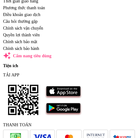
Thời gian giao hàng
Phương thức thanh toán
Điều khoản giao dịch
Câu hỏi thường gặp
Chính sách vận chuyển
Quyền lợi thành viên
Chính sách bảo mật
Chính sách bảo hành
auto_awesome
Cẩm nang tiêu dùng
Tiện ích
TẢI APP
THANH TOÁN