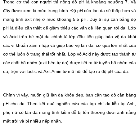
Trong cơ thể con người thì nồng độ pH là khoảng ngưỡng 7. Và
đây được xem là mức trung bình. Độ pH của làn da sẽ thấp hơn và
mang tính axit nhẹ ở mức khoảng 5,5 pH. Duy trì sự cân bằng độ
pH là điều cần thiết để giảm thiểu các vấn đề liên quan tới da. Lớp
vỏ Acid trên bề mặt da chính là lớp đầu tiên giúp bảo vệ da khỏi
các vi khuẩn xâm nhập và giúp bảo vệ làn da, cơ qua lớn nhất của
cơ thể luôn ở trạng thái tốt nhất. Lớp vỏ Acid này được tạo thành từ
các chất bã nhờn (axit béo tự do) được tiết ra từ tuyến bã nhờn của
da, trộn với lactic và Axit Amin từ mồ hôi để tạo ra độ pH của da.
Chính vì vậy, muốn giữ làn da khỏe đẹp, bạn cần tạo độ cần bằng
pH cho da. Theo kết quả nghiên cứu của tạp chí da liễu tại Anh,
phụ nữ có làn da mang tính kiềm dễ bị tổn thương dưới ánh nắng
mặt trời và bị nhiều nếp nhăn.