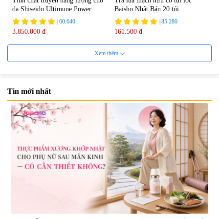
Tinh chất truyền năng lượng cho
Trà lúa mạch hữu cơ túi lọc
da Shiseido Ultimune Power
Baisho Nhật Bản 20 túi
75ml
|
60.640
|
85.280
3.850.000 đ
161.500 đ
Xem thêm
Tin mới nhất
Viên uống bổ não Ribeto Shoji
Viên nang uống cải thiện thị lực,
Ichoha Ekisu Plus - 90 viên
trí nhớ DHA + EPA + Flaxseed
Oil 30 viên/gói - Date 02/2027
|
57.920
|
52.346
1.450.000 đ
225.000 đ