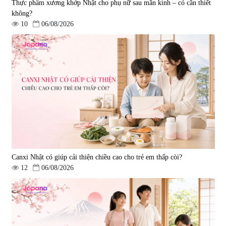
Thực phẩm xương khớp Nhật cho phụ nữ sau mãn kinh – có cần thiết
không?
10
06/08/2026
Tẩy tế bào chết Nichiei Bussan
Viên uống hỗ trợ bền thành
Nano NMN+ Peeling Gel
mạch, ngừa tai biến Elastin Plus
Luxury 200g
& Nattokinase Hokoen 80 viên
|
0
|
0
1.490.000 đ
980.000 đ
Canxi Nhật có giúp cải thiện chiều cao cho trẻ em thấp còi?
12
06/08/2026
Viên uống bổ gan Ribeto Shoji
Viên uống hỗ trợ cải thiện thoát
Hepaclean 60 viên
vị đĩa đệm Kyoto Has 30 viên
|
543.205
|
14.560
690.000 đ
1.600.000 đ