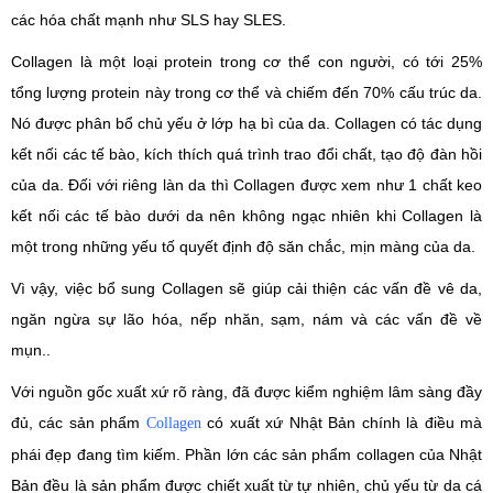
các hóa chất mạnh như SLS hay SLES.
Collagen là một loại protein trong cơ thể con người, có tới 25%
tổng lượng protein này trong cơ thể và chiếm đến 70% cấu trúc da.
Nó được phân bổ chủ yếu ở lớp hạ bì của da. Collagen có tác dụng
kết nối các tế bào, kích thích quá trình trao đổi chất, tạo độ đàn hồi
của da. Đối với riêng làn da thì Collagen được xem như 1 chất keo
kết nối các tế bào dưới da nên không ngạc nhiên khi Collagen là
một trong những yếu tố quyết định độ săn chắc, mịn màng của da.
Vì vậy, việc bổ sung Collagen sẽ giúp cải thiện các vấn đề vê da,
ngăn ngừa sự lão hóa, nếp nhăn, sạm, nám và các vấn đề về
mụn..
Với nguồn gốc xuất xứ rõ ràng, đã được kiểm nghiệm lâm sàng đầy
đủ, các sản phẩm
có xuất xứ Nhật Bản chính là điều mà
Collagen
phái đẹp đang tìm kiếm. Phần lớn các sản phẩm collagen của Nhật
Bản đều là sản phẩm được chiết xuất từ tự nhiên, chủ yếu từ da cá