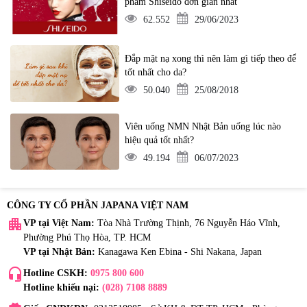
phẩm Shiseido đơn giản nhất
62.552
29/06/2023
Đắp mặt nạ xong thì nên làm gì tiếp theo để
tốt nhất cho da?
50.040
25/08/2018
Viên uống NMN Nhật Bản uống lúc nào
hiệu quả tốt nhất?
49.194
06/07/2023
CÔNG TY CỔ PHẦN JAPANA VIỆT NAM
apartment
VP tại Việt Nam:
Tòa Nhà Trường Thịnh, 76 Nguyễn Háo Vĩnh,
Phường Phú Thọ Hòa, TP. HCM
VP tại Nhật Bản:
Kanagawa Ken Ebina - Shi Nakana, Japan
headset_mic
Hotline CSKH:
0975 800 600
Hotline khiếu nại:
(028) 7108 8889