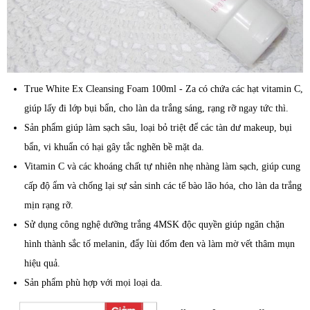
True White Ex Cleansing Foam 100ml - Za có chứa các hạt vitamin C,
giúp lấy đi lớp bụi bẩn, cho làn da trắng sáng, rạng rỡ ngay tức thì.
Sản phẩm giúp làm sạch sâu, loại bỏ triệt để các tàn dư makeup, bụi
bẩn, vi khuẩn có hại gây tắc nghẽn bề mặt da.
Vitamin C và các khoáng chất tự nhiên nhẹ nhàng làm sạch, giúp cung
cấp độ ẩm và chống lại sự sản sinh các tế bào lão hóa, cho làn da trắng
mịn rạng rỡ.
Sử dụng công nghệ dưỡng trắng 4MSK độc quyền giúp ngăn chặn
hình thành sắc tố melanin, đẩy lùi đốm đen và làm mờ vết thâm mụn
hiệu quả.
Sản phẩm phù hợp với mọi loại da.