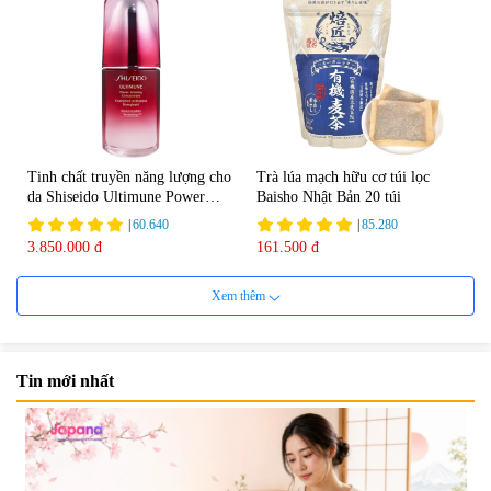
Tinh chất truyền năng lượng cho
Trà lúa mạch hữu cơ túi lọc
da Shiseido Ultimune Power
Baisho Nhật Bản 20 túi
75ml
|
60.640
|
85.280
3.850.000 đ
161.500 đ
Xem thêm
Tin mới nhất
Viên uống bổ não Ribeto Shoji
Viên nang uống cải thiện thị lực,