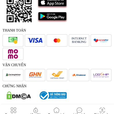
THANH TOÁN
VẬN CHUYỂN
CHỨNG NHẬN
© 2017 - Bản quyền của Công Ty Cổ Phần Japana Việt Nam -