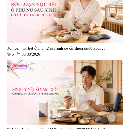
Ichoha Ekisu Plus - 90 viên
trí nhớ DHA + EPA + Flaxseed
Oil 30 viên/gói - Date 02/2027
|
57.920
|
52.346
1.450.000 đ
225.000 đ
Rối loạn nội tiết ở phụ nữ sau sinh có cải thiện được không?
5
09/08/2026
Tẩy tế bào chết Nichiei Bussan
Viên uống hỗ trợ bền thành
Nano NMN+ Peeling Gel
mạch, ngừa tai biến Elastin Plus
Luxury 200g
& Nattokinase Hokoen 80 viên
|
0
|
0
1.490.000 đ
980.000 đ