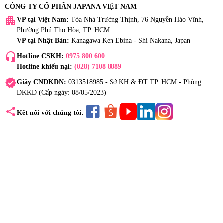
CÔNG TY CỔ PHẦN JAPANA VIỆT NAM
apartment
VP tại Việt Nam:
Tòa Nhà Trường Thịnh, 76 Nguyễn Háo Vĩnh,
Phường Phú Thọ Hòa, TP. HCM
VP tại Nhật Bản:
Kanagawa Ken Ebina - Shi Nakana, Japan
headset_mic
Hotline CSKH:
0975 800 600
Hotline khiếu nại:
(028) 7108 8889
verified
Giấy CNĐKDN:
0313518985 - Sở KH & ĐT TP. HCM - Phòng
ĐKKD (Cấp ngày: 08/05/2023)
share
Kết nối với chúng tôi: