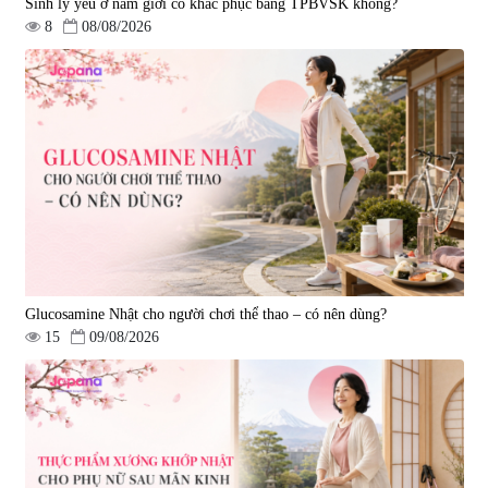
Sinh lý yếu ở nam giới có khắc phục bằng TPBVSK không?
8
08/08/2026
Viên uống bổ gan Ribeto Shoji
Viên uống hỗ trợ cải thiện thoát
Hepaclean 60 viên
vị đĩa đệm Kyoto Has 30 viên
|
543.205
|
14.560
690.000 đ
1.600.000 đ
Glucosamine Nhật cho người chơi thể thao – có nên dùng?
15
09/08/2026
Viên uống hỗ trợ giấc ngủ Fujina
Viên uống phòng ngừa & hỗ trợ
Sleepy Nhật Bản 80 viên
điều trị đột quỵ Biken Kinase
Gold 60 viên
|
13.760
|
0
580.000 đ
1.570.000 đ