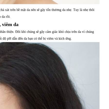
chà xát trên bề mặt da nên sẽ gây tổn thương da nhẹ. Tuy là nhẹ thôi
 da rồi.
, viêm da
thân thiện. Đôi khi chúng sẽ gây cảm giác khó chịu trên da vì chúng
i độ pH dẫn đến da bạn có thể bị viêm và kích ứng.