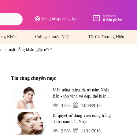
GIỎ HÀNG
Đăng nhập
/
Đăng ký
0
Sản phẩm
ơng Khớp
Collagen nước Nhật
Tất Cả Thương Hiệu
ếu lau mặt bằng khăn giấy ướt?
Tin cùng chuyên mục
Viên uống trắng da trị nám Nhật
Bản - tôn vinh vẻ đẹp, thể hiện
đẳng cấp
3.573
14/08/2018
Bí quyết sử dụng viên uống trắng
da trị nám của Nhật
2.986
11/11/2016