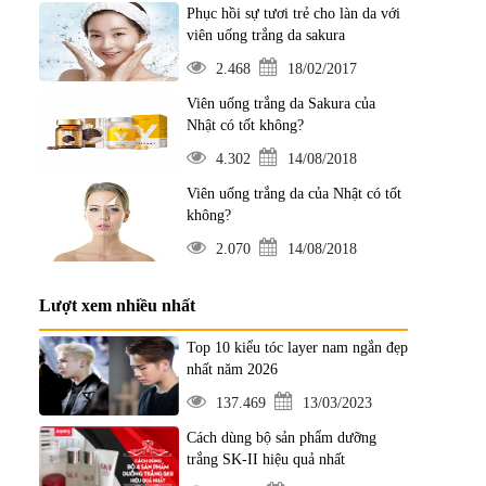
Phục hồi sự tươi trẻ cho làn da với
viên uống trắng da sakura
2.468
18/02/2017
Viên uống trắng da Sakura của
Nhật có tốt không?
4.302
14/08/2018
Viên uống trắng da của Nhật có tốt
không?
2.070
14/08/2018
Lượt xem nhiều nhất
Top 10 kiểu tóc layer nam ngắn đẹp
nhất năm 2026
137.469
13/03/2023
Cách dùng bộ sản phẩm dưỡng
trắng SK-II hiệu quả nhất