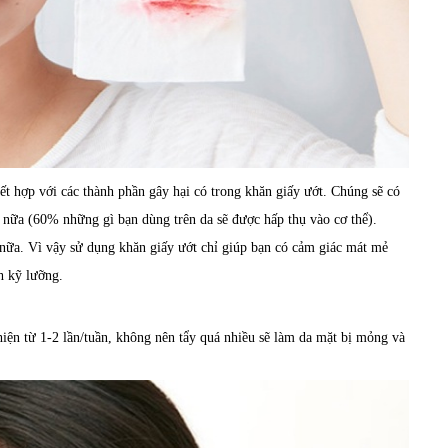
ết hợp với các thành phần gây hại có trong khăn giấy ướt. Chúng sẽ có
ể nữa (60% những gì bạn dùng trên da sẽ được hấp thụ vào cơ thể).
 nữa. Vì vậy sử dụng khăn giấy ướt chỉ giúp bạn có cảm giác mát mẻ
h kỹ lưỡng.
iện từ 1-2 lần/tuần, không nên tẩy quá nhiều sẽ làm da mặt bị mỏng và