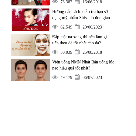
73.382
16/06/2018
Hướng dẫn cách kiểm tra hạn sử
dụng mỹ phẩm Shiseido đơn giản
nhất
62.549
29/06/2023
Đắp mặt nạ xong thì nên làm gì
tiếp theo để tốt nhất cho da?
50.039
25/08/2018
Viên uống NMN Nhật Bản uống lúc
nào hiệu quả tốt nhất?
49.179
06/07/2023