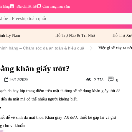
ơn hàng
Địa chỉ liên hệ
Cẩm nang mua sắm
inh Lý Nam
Hỗ Trợ Não & Trí Nhớ
Hỗ Trợ Xư
hính hãng – Chăm sóc da an toàn & hiệu quả
Việc gì sẽ xảy ra n
 bằng khăn giấy ướt?
26/12/2025
2.778
0
sạch da hay lớp trang điểm trên mặt thường sẽ sử dụng khăn giấy ướt để
i đến da mặt mà có thể nhiều người không biết.
?
ết để vệ sinh da mặt thôi. Khăn giấy ướt được thiết kế gấp lại và giữ
ng cho vi khuẩn.