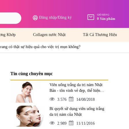
GIỎ HÀNG
Đăng nhập
/
Đăng ký
0
Sản phẩm
ơng Khớp
Collagen nước Nhật
Tất Cả Thương Hiệu
ang có thật sự hiệu quả cho việc trị mụn không?
Tin cùng chuyên mục
Viên uống trắng da trị nám Nhật
Bản - tôn vinh vẻ đẹp, thể hiện
đẳng cấp
3.576
14/08/2018
Bí quyết sử dụng viên uống trắng
da trị nám của Nhật
2.989
11/11/2016