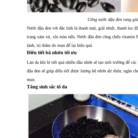
Uống nước đậu đen rang giú
Nước đậu đen với đặc tính là thanh mát, giải nhiệt, thanh lọc 
trạng xám xịt, xỉn màu nữa. Nước đậu đen cũng chứa vitamin 
lành, trị thâm do mụn để lại hiệu quả.
Điều tiết bã nhờn tối ưu
Làn da khi bị tiết quá nhiều dầu nhờn sẽ tạo môi trường để cá
đậu đen sẽ giúp
điều tiết được lượng bã nhờn dư thừa
, ngăn ch
mụn.
Tăng sinh sắc tố da