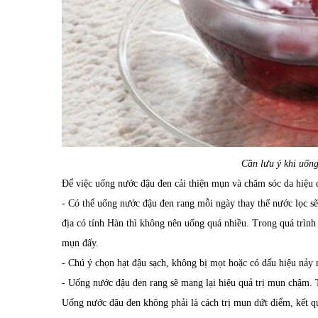
Cần lưu ý khi uống
Để việc uống nước đậu đen cải thiện mụn và chăm sóc da hiệu 
- Có thể uống nước đậu đen rang mỗi ngày thay thế nước lọc sẽ 
địa có tính Hàn thì không nên uống quá nhiều. Trong quá trình
mụn đấy.
- Chú ý chọn hạt đậu sạch, không bị mọt hoặc có dấu hiệu nảy
- Uống nước đậu đen rang sẽ mang lại hiệu quả trị mụn chậm. Th
Uống nước đậu đen không phải là cách trị mụn dứt điểm, kết q