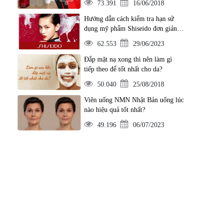
73.391
16/06/2018
Hướng dẫn cách kiểm tra hạn sử
dụng mỹ phẩm Shiseido đơn giản
nhất
62.553
29/06/2023
Đắp mặt nạ xong thì nên làm gì
tiếp theo để tốt nhất cho da?
50.040
25/08/2018
Viên uống NMN Nhật Bản uống lúc
nào hiệu quả tốt nhất?
49.196
06/07/2023