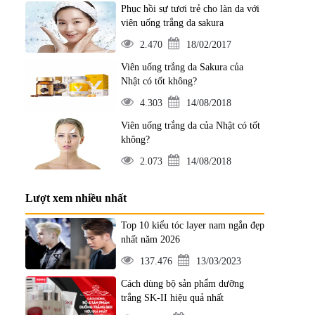
Phục hồi sự tươi trẻ cho làn da với
viên uống trắng da sakura
2.470
18/02/2017
Viên uống trắng da Sakura của
Nhật có tốt không?
4.303
14/08/2018
Viên uống trắng da của Nhật có tốt
không?
2.073
14/08/2018
Lượt xem nhiều nhất
Top 10 kiểu tóc layer nam ngắn đẹp
nhất năm 2026
137.476
13/03/2023
Cách dùng bộ sản phẩm dưỡng
trắng SK-II hiệu quả nhất