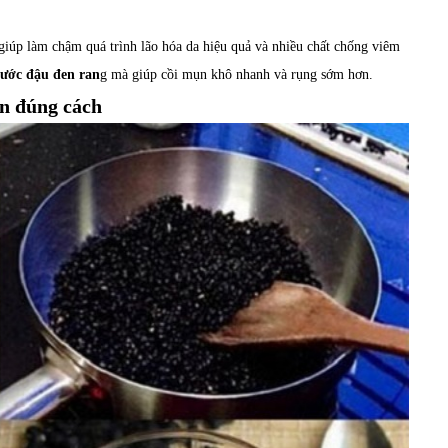
iúp làm chậm quá trình lão hóa da hiệu quả và nhiều chất chống viêm
nước đậu đen ran
g mà giúp cồi mụn khô nhanh và rụng sớm hơn.
n đúng cách