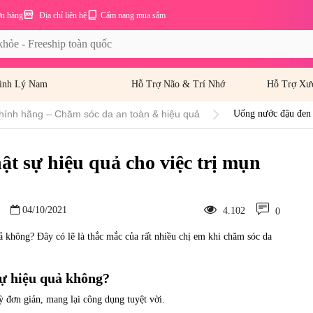
ơn hàng
Địa chỉ liên hệ
Cẩm nang mua sắm
inh Lý Nam
Hỗ Trợ Não & Trí Nhớ
Hỗ Trợ Xư
hính hãng – Chăm sóc da an toàn & hiệu quả
Uống nước đậu đen r
t sự hiệu quả cho việc trị mụn
04/10/2021
4.102
0
 không? Đây có lẽ là thắc mắc của rất nhiều chị em khi chăm sóc da
sự hiệu quả không?
 đơn giản, mang lại công dụng tuyệt vời.