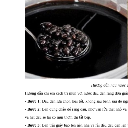
Hướng dẫn nấu nước đ
Hướng dẫn chị em cách trị mụn với nước đậu đen rang đơn giản
-
Bước 1:
Đậu đen lựa chọn loại tốt, không sâu bệnh sau đó ngâ
-
Bước 2:
Bạn dùng chảo để rang đậu, nhớ vặn lửa thật nhỏ và 
và hạt đậu se lại có mùi thơm thì tắt bếp.
-
Bước 3:
Bạn trải giấy báo lên nền nhà và rải đều đậu đen lên