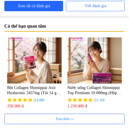
Xem tất cả đánh giá
Viết đánh giá
Có thể bạn quan tâm
Bột Collagen Shinnippai Axit
Nước uống Collagen Shinnippai
Hyaluronic 2457mg (Túi 14 gói
Top Premium 10.000mg (Hộp
x 3g) - Date 04/2027
10 chai x 50ml)
|
14.800
|
12.320
250.000 đ
1.250.000 đ
Xem thêm