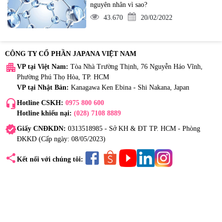
nguyên nhân vì sao?
43.670
20/02/2022
CÔNG TY CỔ PHẦN JAPANA VIỆT NAM
apartment
VP tại Việt Nam:
Tòa Nhà Trường Thịnh, 76 Nguyễn Háo Vĩnh,
Phường Phú Thọ Hòa, TP. HCM
VP tại Nhật Bản:
Kanagawa Ken Ebina - Shi Nakana, Japan
headset_mic
Hotline CSKH:
0975 800 600
Hotline khiếu nại:
(028) 7108 8889
verified
Giấy CNĐKDN:
0313518985 - Sở KH & ĐT TP. HCM - Phòng
ĐKKD (Cấp ngày: 08/05/2023)
share
Kết nối với chúng tôi: