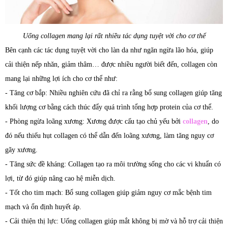
Uống collagen mang lại rất nhiều tác dụng tuyệt vời cho cơ thể
Bên cạnh các tác dụng tuyệt vời cho làn da như ngăn ngừa lão hóa, giúp
cải thiện nếp nhăn, giảm thâm… được nhiều người biết đến, collagen còn
mang lại những lợi ích cho cơ thể như:
- Tăng cơ bắp: Nhiều nghiên cứu đã chỉ ra rằng bổ sung collagen giúp tăng
khối lượng cơ bằng cách thúc đẩy quá trình tổng hợp protein của cơ thể.
- Phòng ngừa loãng xương: Xương được cấu tạo chủ yếu bởi
collagen
, do
đó nếu thiếu hụt collagen có thể dẫn đến loãng xương, làm tăng nguy cơ
gãy xương.
- Tăng sức đề kháng: Collagen tạo ra môi trường sống cho các vi khuẩn có
lợi, từ đó giúp nâng cao hệ miễn dịch.
- Tốt cho tim mạch: Bổ sung collagen giúp giảm nguy cơ mắc bệnh tim
mạch và ổn định huyết áp.
- Cải thiện thị lực: Uống collagen giúp mắt không bị mờ và hỗ trợ cải thiện