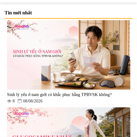
Tin mới nhất
Nước uống đẹp da Collagen
Nước uống Collagen Kaza Rose
20000mg Plus (Hộp 10 chai x
Lady 5000mg (Hộp 10 chai x
50ml)
50ml)
|
789.120
|
67.440
1.200.000 đ
950.000 đ
Sinh lý yếu ở nam giới có khắc phục bằng TPBVSK không?
8
08/08/2026
Nước uống Collagen Shinnippai
Top 5.000mg (Hộp 10 chai x
50ml)
|
128.720