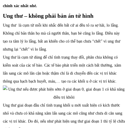
chính xác nhất nhé.
Ung thư – không phải bản án tử hình
Ung thư là cụm từ mỗi khi nhắc đến bất cứ ai đều tỏ ra sợ hãi, lo lắng.
Không chỉ bản thân họ mà cả người thân, bạn bè cũng lo lắng. Điều này
tạo ra tâm lý lo lắng, bất an khiến cho có thể bạn chưa “chết” vì ung thư
nhưng lại “chết” vì lo lắng.
Ung thư là cụm từ dùng để chỉ tình trạng thay đổi, phân chia không có
kiểm soát của các tế bào. Các tế bào phát triển một cách bất thường, xâm
lấn sang các mô lân cận hoặc thậm chí là di chuyển đến các vị trí khác
thông qua hạch bạch huyết, máu,… tạo ra các khối u ở các vị trí khác.
Ung thư giai đoạn đầu chỉ tình trạng khối u mới xuất hiện có kích thước
nhỏ và chưa có khả năng xâm lấn sang các mô cũng như chưa di căn sang
các vị trí khác. Do đó, nếu như phát hiện ung thư giai đoạn 1 thì tỷ lệ chữa