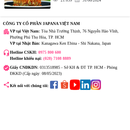
21.059
31/08/2024
CÔNG TY CỔ PHẦN JAPANA VIỆT NAM
apartment
VP tại Việt Nam:
Tòa Nhà Trường Thịnh, 76 Nguyễn Háo Vĩnh,
Phường Phú Thọ Hòa, TP. HCM
VP tại Nhật Bản:
Kanagawa Ken Ebina - Shi Nakana, Japan
headset_mic
Hotline CSKH:
0975 800 600
Hotline khiếu nại:
(028) 7108 8889
verified
Giấy CNĐKDN:
0313518985 - Sở KH & ĐT TP. HCM - Phòng
ĐKKD (Cấp ngày: 08/05/2023)
share
Kết nối với chúng tôi: