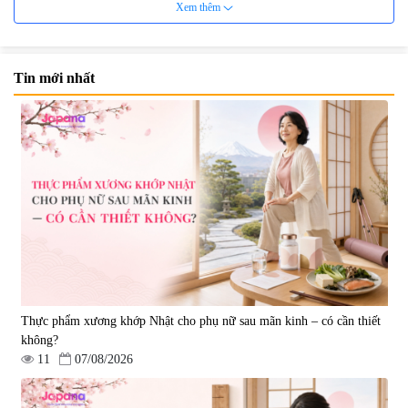
Xem thêm
Tin mới nhất
Viên uống hỗ trợ điều trị ung thư
Bột uống nâng cao sức khỏe,
Nano Fucoidan Premium Yo
tăng sức đề kháng Nano
Group 130 viên - Date 03/2027
Fucoidan Extract Granule
|
121.329
|
2.047
(2gx30 gói)
8.500.000 đ
4.300.000 đ
Thực phẩm xương khớp Nhật cho phụ nữ sau mãn kinh – có cần thiết
không?
11
07/08/2026
Viên nang hỗ trợ điều trị ung thư
Bột uống hỗ trợ tăng cường miễn