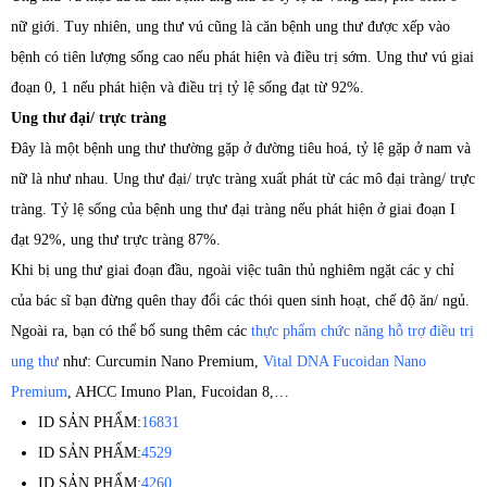
nữ giới. Tuy nhiên, ung thư vú cũng là căn bệnh ung thư được xếp vào
bệnh có tiên lượng sống cao nếu phát hiện và điều trị sớm. Ung thư vú giai
đoạn 0, 1 nếu phát hiện và điều trị tỷ lệ sống đạt từ 92%.
Ung thư đại/ trực tràng
Đây là một bệnh ung thư thường gặp ở đường tiêu hoá, tỷ lệ gặp ở nam và
nữ là như nhau. Ung thư đại/ trực tràng xuất phát từ các mô đại tràng/ trực
tràng. Tỷ lệ sống của bệnh ung thư đại tràng nếu phát hiện ở giai đoạn I
đạt 92%, ung thư trực tràng 87%.
Khi bị ung thư giai đoạn đầu, ngoài việc tuân thủ nghiêm ngặt các y chỉ
của bác sĩ bạn đừng quên thay đổi các thói quen sinh hoạt, chế độ ăn/ ngủ.
Ngoài ra, bạn có thể bổ sung thêm các
thực phẩm chức năng hỗ trợ điều trị
ung thư
như: Curcumin Nano Premium,
Vital DNA Fucoidan Nano
Premium
, AHCC Imuno Plan, Fucoidan 8,…
ID SẢN PHẨM:
16831
ID SẢN PHẨM:
4529
ID SẢN PHẨM:
4260