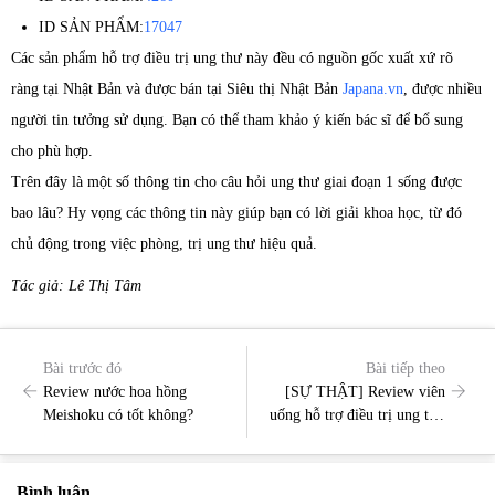
ID SẢN PHẨM:
17047
Các sản phẩm hỗ trợ điều trị ung thư này đều có nguồn gốc xuất xứ rõ
ràng tại Nhật Bản và được bán tại Siêu thị Nhật Bản
Japana.vn
, được nhiều
người tin tưởng sử dụng. Bạn có thể tham khảo ý kiến bác sĩ để bổ sung
cho phù hợp.
Trên đây là một số thông tin cho câu hỏi ung thư giai đoạn 1 sống được
bao lâu? Hy vọng các thông tin này giúp bạn có lời giải khoa học, từ đó
chủ động trong việc phòng, trị ung thư hiệu quả.
Tác giả: Lê Thị Tâm
Bài trước đó
Bài tiếp theo
Review nước hoa hồng
[SỰ THẬT] Review viên
Meishoku có tốt không?
uống hỗ trợ điều trị ung thư
Fucoidan Gold Okinawa
Ukondo 180 viên có tốt
không?
Bình luận