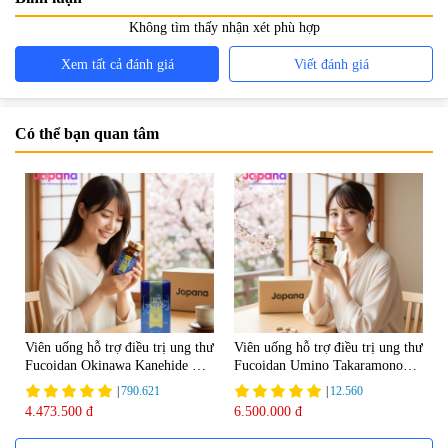
Không tìm thấy nhận xét phù hợp
Xem tất cả đánh giá
Viết đánh giá
Có thể bạn quan tâm
Viên uống hỗ trợ điều trị ung thư
Viên uống hỗ trợ điều trị ung thư
Fucoidan Okinawa Kanehide Bio
Fucoidan Umino Takaramono
EX 323mg - 150 viên
130 viên - Date 04/2027
|
790.621
|
12.560
4.473.500 đ
6.500.000 đ