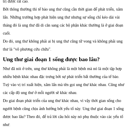
trị được rất cao.
Bởi thông thường thì tế bào ung thư cũng cần thời gian để phát triển, xâm
lấn. Những trường hợp phát hiện ung thư nhưng sự sống chỉ kéo dài vài
tháng đó là ung thư đã di căn sang các bộ phận khác thường là ở giai đoạn
cuối.
Do đó, ung thư không phải ai bị ung thư cũng tử vong và không phải ung
thư là “vô phương cứu chữa”.
Ung thư giai đoạn 1 sống được bao lâu?
Như đã nói ở trên, ung thư không phải là một bệnh mà nó là một tập hợp
nhiều bệnh khác nhau đặc trưng bởi sự phát triển bất thường của tế bào.
Tuỳ vào vị trí xuất hiện, xâm lấn mà tên gọi ung thư khác nhau. Cũng như
các cấp độ ung thư ở mỗi người sẽ khác nhau.
Do giai đoạn phát triển của ung thư khác nhau, vì vậy thời gian sống cho
người bệnh cũng chịu ảnh hưởng bởi yếu tố này. Ung thư giai đoạn 1 sống
được bao lâu? Theo đó, để trả lời câu hỏi này nó phụ thuộc vào các yếu tố
như: