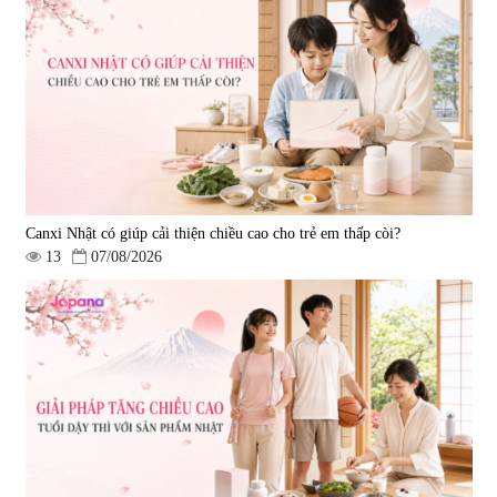
& chống suy mòn khối cơ
dịch Tokyo Res 1000 30 gói
Okinawa Fucoidan Gold – 150
|
0
|
12.160
viên
3.850.000 đ
3.960.000 đ
Canxi Nhật có giúp cải thiện chiều cao cho trẻ em thấp còi?
13
07/08/2026
Viên uống tăng cường miễn dịch
Viên uống hỗ trợ điều trị ung thư
Ribeto Shoji Fukujyusen 180
Kanehide Bio Okinawa Fucoidan
viên
xanh 180 viên
|
32.160
|
0
9.850.000 đ
2.450.000 đ