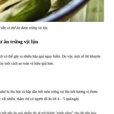
vẫn có thể ăn được trứng vịt lộn.
ư ăn trứng vịt lộn
ch có thể gây ra nhiều hậu quả nguy hiểm. Do vậy, một số lời khuyên
ày một cách an toàn và hiệu quả hơn.
như bị thu hút và hấp dẫn bởi món trứng vịt lộn bởi hương vị thơm
rất nhiều, thậm chí có người đã ăn tới 4 – 5 quả/ngày.
 bởi nếu ăn quá nhiều thì sẽ trở thành “gánh nặng” cho hệ tiêu hóa,