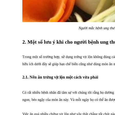
Người mắc bệnh ung thư 
2. Một số lưu ý khi cho người bệnh ung th
Trong một số trường hợp, sử dụng trứng vịt lộn không đúng cá
hữu ích dưới đây sẽ giúp bạn chế biến cũng như dùng món ăn n
2.1. Nên ăn trứng vịt lộn một cách vừa phải
Có rất nhiều bệnh nhân đã tâm sự với chúng tôi rằng họ dường 
ngon, béo ngậy của món ăn này. Và mỗi ngày họ có thể ăn được 
Việc ăn quá nhiều chứng vịt lộn như vậy thật chẳng tốt chút nào