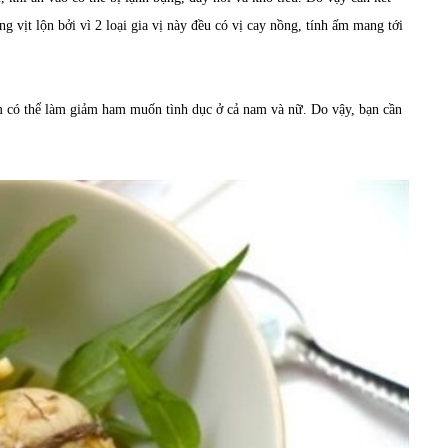
g vịt lộn bởi vì 2 loại gia vị này đều có vị cay nồng, tính ấm mang tới
ăm có thể làm giảm ham muốn tình dục ở cả nam và nữ. Do vậy, bạn cần