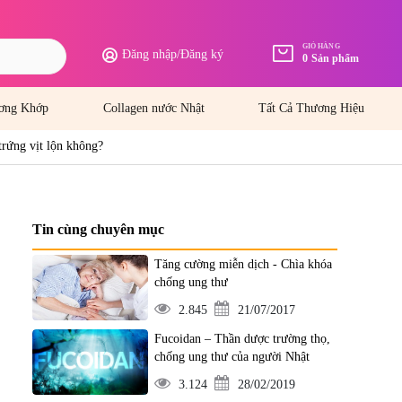
GIỎ HÀNG
Đăng nhập
/
Đăng ký
0
Sản phẩm
ơng Khớp
Collagen nước Nhật
Tất Cả Thương Hiệu
trứng vịt lộn không?
Tin cùng chuyên mục
Tăng cường miễn dịch - Chìa khóa
chống ung thư
2.845
21/07/2017
Fucoidan – Thần dược trường thọ,
chống ung thư của người Nhật
3.124
28/02/2019