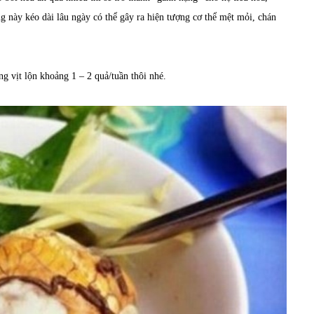
ng này kéo dài lâu ngày có thể gây ra hiện tượng cơ thể mệt mỏi, chán
ng vịt lộn khoảng 1 – 2 quả/tuần thôi nhé.