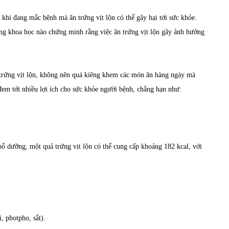
khi đang mắc bệnh mà ăn trứng vịt lộn có thể gây hại tới sức khỏe.
hứng khoa học nào chứng minh rằng việc ăn trứng vịt lộn gây ảnh hưởng
trứng vịt lộn, không nên quá kiêng khem các món ăn hàng ngày mà
đem tới nhiều lợi ích cho sức khỏe người bệnh, chẳng hạn như:
bổ dưỡng, một quả trứng vịt lộn có thể cung cấp khoảng 182 kcal, với
, photpho, sắt).