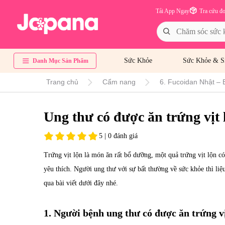
Tải App Ngay
Tra cứu đ
Sức Khỏe
Sức Khỏe & S
Danh Mục Sản Phẩm
Trang chủ
Cẩm nang
6. Fucoidan Nhật – 
Ung thư có được ăn trứng vịt
5 | 0 đánh giá
Trứng vịt lộn là món ăn rất bổ dưỡng, một quả trứng vịt lộn c
yêu thích. Người ung thư với sự bất thường về sức khỏe thì liệ
qua bài viết dưới đây nhé.
1. Người bệnh ung thư có được ăn trứng v