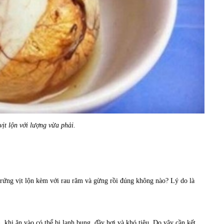
vịt lộn với lượng vừa phải.
 trứng vịt lộn kèm với rau răm và gừng rồi đúng không nào? Lý do là
, khi ăn vào có thể bị lạnh bụng, đầy hơi và khó tiêu. Do vậy cần kết