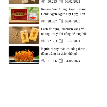
30.213
06/02/2021
Review Viên Uống Biken Kinase
Gold: Ngăn Ngừa Đột Quỵ, Tăng
Cường Trí Nhớ
28.587
09/04/2023
Cách sử dụng Fucoidan vàng và
những lưu ý khi uống để tăng hiệu
quả
22.363
15/12/2021
Người bị suy thận có uống được
đông trùng hạ thảo không?
21.056
31/08/2024