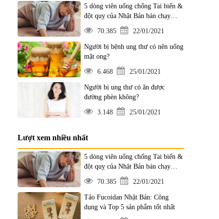
5 dòng viên uống chống Tai biến &
đột quỵ của Nhật Bản bán chạy
nhất
70.385
22/01/2021
Người bị bệnh ung thư có nên uống
mật ong?
6.468
25/01/2021
Người bị ung thư có ăn được
đường phèn không?
3.148
25/01/2021
Lượt xem nhiều nhất
5 dòng viên uống chống Tai biến &
đột quỵ của Nhật Bản bán chạy
nhất
70.385
22/01/2021
Tảo Fucoidan Nhật Bản: Công
dụng và Top 5 sản phẩm tốt nhất