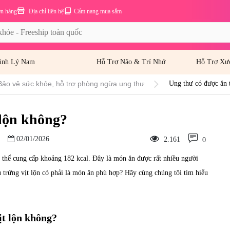
ơn hàng
Địa chỉ liên hệ
Cẩm nang mua sắm
inh Lý Nam
Hỗ Trợ Não & Trí Nhớ
Hỗ Trợ Xư
Bảo vệ sức khỏe, hỗ trợ phòng ngừa ung thư
Ung thư có được ăn 
 lộn không?
02/01/2026
2.161
0
ó thể cung cấp khoảng 182 kcal. Đây là món ăn được rất nhiều người
u trứng vịt lộn có phải là món ăn phù hợp? Hãy cùng chúng tôi tìm hiểu
ịt lộn không?