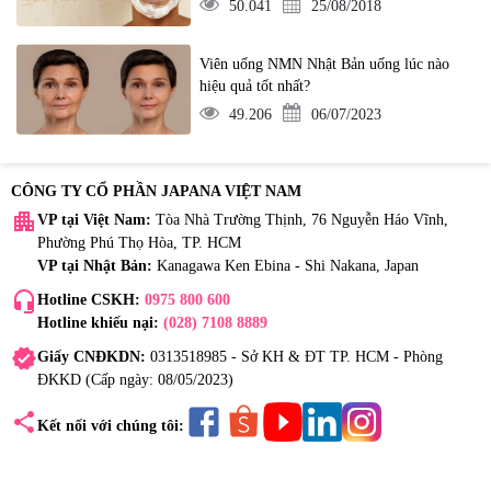
50.041
25/08/2018
Viên uống NMN Nhật Bản uống lúc nào
hiệu quả tốt nhất?
49.206
06/07/2023
CÔNG TY CỔ PHẦN JAPANA VIỆT NAM
apartment
VP tại Việt Nam:
Tòa Nhà Trường Thịnh, 76 Nguyễn Háo Vĩnh,
Phường Phú Thọ Hòa, TP. HCM
VP tại Nhật Bản:
Kanagawa Ken Ebina - Shi Nakana, Japan
headset_mic
Hotline CSKH:
0975 800 600
Hotline khiếu nại:
(028) 7108 8889
verified
Giấy CNĐKDN:
0313518985 - Sở KH & ĐT TP. HCM - Phòng
ĐKKD (Cấp ngày: 08/05/2023)
share
Kết nối với chúng tôi: