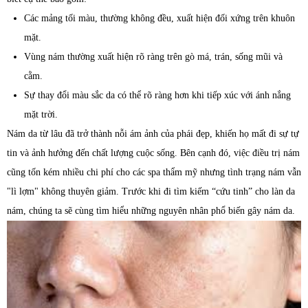
Các mảng tối màu, thường không đều, xuất hiện đối xứng trên khuôn
mặt.
Vùng nám thường xuất hiện rõ ràng trên gò má, trán, sống mũi và
cằm.
Sự thay đổi màu sắc da có thể rõ ràng hơn khi tiếp xúc với ánh nắng
mặt trời.
Nám da từ lâu đã trở thành nỗi ám ảnh của phái đẹp, khiến họ mất đi sự tự
tin và ảnh hưởng đến chất lượng cuộc sống. Bên cạnh đó, việc điều trị nám
cũng tốn kém nhiều chi phí cho các spa thẩm mỹ nhưng tình trạng nám vẫn
"lì lợm" không thuyên giảm. Trước khi đi tìm kiếm “cứu tinh” cho làn da
nám, chúng ta sẽ cùng tìm hiểu những nguyên nhân phổ biến gây nám da.