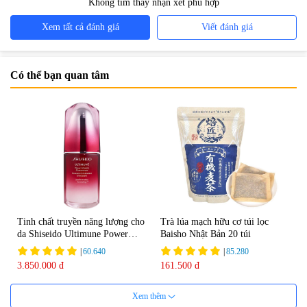
Không tìm thấy nhận xét phù hợp
Xem tất cả đánh giá
Viết đánh giá
Có thể bạn quan tâm
Tinh chất truyền năng lượng cho
Trà lúa mạch hữu cơ túi lọc
da Shiseido Ultimune Power
Baisho Nhật Bản 20 túi
75ml
|
60.640
|
85.280
3.850.000 đ
161.500 đ
Xem thêm