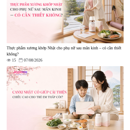
Luxury 200g
& Nattokinase Hokoen 80 viên
|
0
|
0
1.490.000 đ
980.000 đ
Thực phẩm xương khớp Nhật cho phụ nữ sau mãn kinh – có cần thiết
không?
15
07/08/2026
Viên uống bổ gan Ribeto Shoji
Viên uống hỗ trợ cải thiện thoát
Hepaclean 60 viên
vị đĩa đệm Kyoto Has 30 viên
|
543.205
|
14.560
690.000 đ
1.600.000 đ