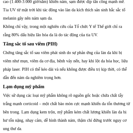
cao (1.400-3.000 giờ/năm) khiến nám, sạm được dịp tấn công mạnh mẽ.
Tia UV từ mặt trời khi tác động vào làn da kích thích sản sinh hắc sắc tố
melanin gây nên nám sạm da.
Không chỉ vậy, trong một nghiên cứu của Tổ chức Y tế Thế giới chỉ ra
rằng 80% dấu hiệu lão hóa da là do tác động của tia UV.
Tăng sắc tố sau viêm (PIH)
Chứng tăng sắc tố sau viêm phát sinh do sự phản ứng của làn da khi bị
viêm như mụn, viêm da cơ địa, bệnh vảy nến, hay khi lột da hóa học, liệu
pháp laser. PIH có thể kéo dài và nếu không được điều trị kịp thời, có thể
dẫn đến nám da nghiêm trọng hơn.
Lạm dụng mỹ phẩm
Việc sử dụng các loại mỹ phẩm không rõ nguồn gốc hoặc chứa chất tẩy
trắng mạnh corticoid – một chất bào mòn cực mạnh khiến da tổn thương từ
bên trong. Lạm dụng kem trộn, mỹ phẩm kém chất lượng khiến làn da bị
hư tổn nặng, nhạy cảm, dễ hình thành nám, thậm chí đứng trước nguy cơ
ung thư da.