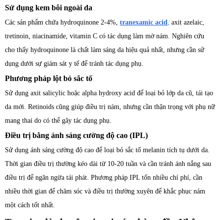
Sử dụng kem bôi ngoài da
Các sản phẩm chứa hydroquinone 2-4%,
tranexamic acid
,
axit azelaic,
tretinoin, niacinamide, vitamin C có tác dụng làm mờ nám. Nghiên cứu
cho thấy hydroquinone là chất làm sáng da hiệu quả nhất, nhưng cần sử
dụng dưới sự giám sát y tế để tránh tác dụng phụ.
Phương pháp lột bỏ sắc tố
Sử dụng axit salicylic hoặc alpha hydroxy acid để loại bỏ lớp da cũ, tái tạo
da mới. Retinoids cũng giúp điều trị nám, nhưng cần thận trọng với phụ nữ
mang thai do có thể gây tác dụng phụ.
Điều trị bằng ánh sáng cường độ cao (IPL)
Sử dụng ánh sáng cường độ cao để loại bỏ sắc tố melanin tích tụ dưới da.
Thời gian điều trị thường kéo dài từ 10-20 tuần và cần tránh ánh nắng sau
điều trị để ngăn ngừa tái phát. Phương pháp IPL tốn nhiều chí phí, cần
nhiều thời gian để chăm sóc và điều trị thường xuyên để khắc phục nám
một cách tốt nhất.