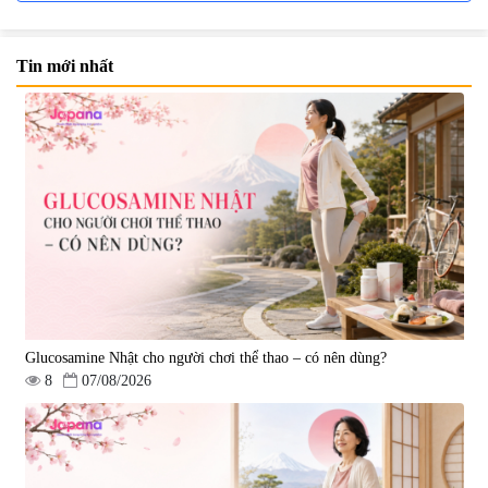
Tin mới nhất
Viên uống bổ não Ribeto Shoji
Viên nang uống cải thiện thị lực,
Ichoha Ekisu Plus - 90 viên
trí nhớ DHA + EPA + Flaxseed
Oil 30 viên/gói - Date 02/2027
|
57.920
|
52.346
1.450.000 đ
225.000 đ
Glucosamine Nhật cho người chơi thể thao – có nên dùng?
8
07/08/2026
Tẩy tế bào chết Nichiei Bussan
Viên uống hỗ trợ bền thành
Nano NMN+ Peeling Gel
mạch, ngừa tai biến Elastin Plus