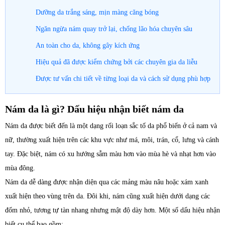
Dưỡng da trắng sáng, mịn màng căng bóng
Ngăn ngừa nám quay trở lại, chống lão hóa chuyên sâu
An toàn cho da, không gây kích ứng
Hiệu quả đã được kiểm chứng bởi các chuyên gia da liễu
Được tư vấn chi tiết về từng loại da và cách sử dụng phù hợp
Nám da là gì? Dấu hiệu nhận biết nám da
Nám da được biết đến là một dạng rối loạn sắc tố da phổ biến ở cả nam và
nữ, thường xuất hiện trên các khu vực như má, môi, trán, cổ, lưng và cánh
tay. Đặc biệt, nám có xu hướng sẫm màu hơn vào mùa hè và nhạt hơn vào
mùa đông.
Nám da dễ dàng được nhận diện qua các mảng màu nâu hoặc xám xanh
xuất hiện theo vùng trên da. Đôi khi, nám cũng xuất hiện dưới dạng các
đốm nhỏ, tương tự tàn nhang nhưng mật độ dày hơn. Một số dấu hiệu nhận
biết cụ thể bao gồm: