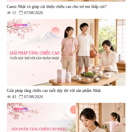
Canxi Nhật có giúp cải thiện chiều cao cho trẻ em thấp còi?
15
07/08/2026
Viên uống hỗ trợ giấc ngủ Fujina
Viên uống phòng ngừa & hỗ trợ
Sleepy Nhật Bản 80 viên
điều trị đột quỵ Biken Kinase
Gold 60 viên
|
13.760
|
0
580.000 đ
1.570.000 đ
Giải pháp tăng chiều cao tuổi dậy thì với sản phẩm Nhật
43
07/08/2026