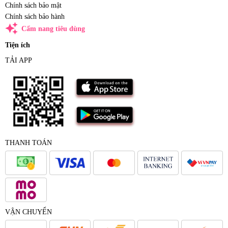
Chính sách bảo mật
Chính sách bảo hành
auto_awesome
Cẩm nang tiêu dùng
Tiện ích
TẢI APP
THANH TOÁN
VẬN CHUYỂN