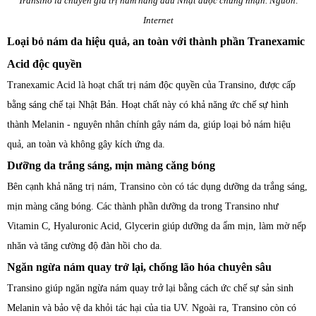
Transino là chuyên gia trị nám hàng đầu Nhật được chứng nhận. Nguồn:
Internet
Loại bỏ nám da hiệu quả, an toàn với thành phần Tranexamic
Acid độc quyền
Tranexamic Acid là hoạt chất trị nám độc quyền của Transino, được cấp
bằng sáng chế tại Nhật Bản. Hoạt chất này có khả năng ức chế sự hình
thành Melanin - nguyên nhân chính gây nám da, giúp loại bỏ nám hiệu
quả, an toàn và không gây kích ứng da.
Dưỡng da trắng sáng, mịn màng căng bóng
Bên cạnh khả năng trị nám, Transino còn có tác dụng dưỡng da trắng sáng,
mịn màng căng bóng. Các thành phần dưỡng da trong Transino như
Vitamin C, Hyaluronic Acid, Glycerin giúp dưỡng da ẩm mịn, làm mờ nếp
nhăn và tăng cường độ đàn hồi cho da.
Ngăn ngừa nám quay trở lại, chống lão hóa chuyên sâu
Transino giúp ngăn ngừa nám quay trở lại bằng cách ức chế sự sản sinh
Melanin và bảo vệ da khỏi tác hại của tia UV. Ngoài ra, Transino còn có