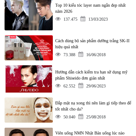
Top 10 kiểu tóc layer nam ngắn đẹp nhất
năm 2026
137.475
13/03/2023
Cách dùng bộ sản phẩm dưỡng trắng SK-II
hiệu quả nhất
73.388
16/06/2018
Hướng dẫn cách kiểm tra hạn sử dụng mỹ
phẩm Shiseido đơn giản nhất
62.552
29/06/2023
Đắp mặt nạ xong thì nên làm gì tiếp theo để
tốt nhất cho da?
50.040
25/08/2018
Viên uống NMN Nhật Bản uống lúc nào