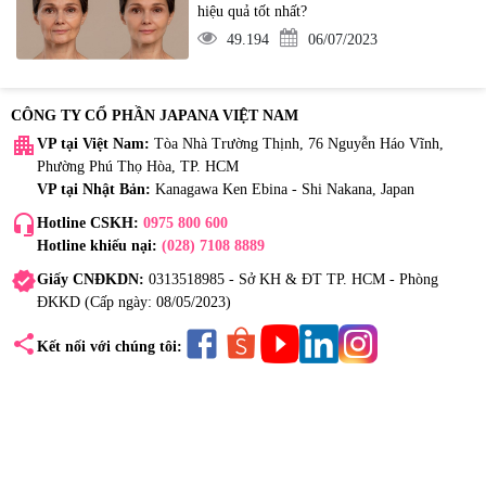
hiệu quả tốt nhất?
49.194
06/07/2023
CÔNG TY CỔ PHẦN JAPANA VIỆT NAM
apartment
VP tại Việt Nam:
Tòa Nhà Trường Thịnh, 76 Nguyễn Háo Vĩnh,
Phường Phú Thọ Hòa, TP. HCM
VP tại Nhật Bản:
Kanagawa Ken Ebina - Shi Nakana, Japan
headset_mic
Hotline CSKH:
0975 800 600
Hotline khiếu nại:
(028) 7108 8889
verified
Giấy CNĐKDN:
0313518985 - Sở KH & ĐT TP. HCM - Phòng
ĐKKD (Cấp ngày: 08/05/2023)
share
Kết nối với chúng tôi: