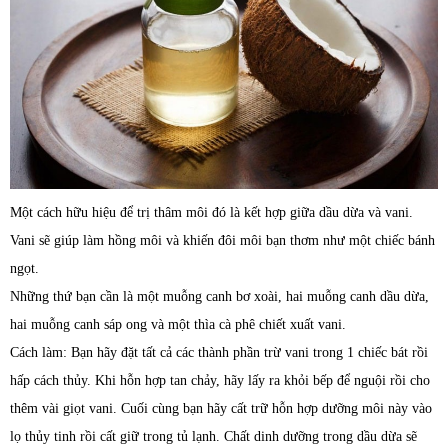
Một cách hữu hiệu để trị thâm môi đó là kết hợp giữa dầu dừa và vani.
Vani sẽ giúp làm hồng môi và khiến đôi môi bạn thơm như một chiếc bánh
ngọt.
Những thứ bạn cần là một muỗng canh bơ xoài, hai muỗng canh dầu dừa,
hai muỗng canh sáp ong và một thìa cà phê chiết xuất vani.
Cách làm: Bạn hãy đặt tất cả các thành phần trừ vani trong 1 chiếc bát rồi
hấp cách thủy. Khi hỗn hợp tan chảy, hãy lấy ra khỏi bếp để nguội rồi cho
thêm vài giọt vani. Cuối cùng bạn hãy cất trữ hỗn hợp dưỡng môi này vào
lọ thủy tinh rồi cất giữ trong tủ lạnh. Chất dinh dưỡng trong dầu dừa sẽ