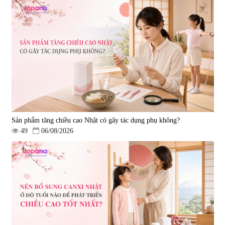
Sleepy Nhật Bản 80 viên
điều trị đột quỵ Biken Kinase
Gold 60 viên
|
13.760
|
0
580.000 đ
1.570.000 đ
Sản phẩm tăng chiều cao Nhật có gây tác dụng phụ không?
49
06/08/2026