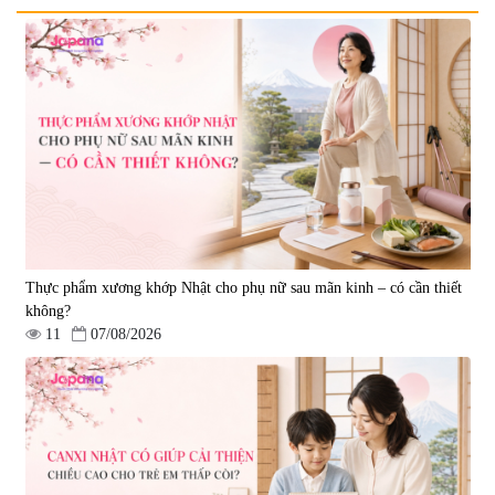
Viên uống bổ não Ribeto Shoji
Viên nang uống cải thiện thị lực,
Ichoha Ekisu Plus - 90 viên
trí nhớ DHA + EPA + Flaxseed
Oil 30 viên/gói - Date 02/2027
|
57.920
|
52.346
1.450.000 đ
225.000 đ
Thực phẩm xương khớp Nhật cho phụ nữ sau mãn kinh – có cần thiết
không?
11
07/08/2026
Tẩy tế bào chết Nichiei Bussan
Viên uống hỗ trợ bền thành
Nano NMN+ Peeling Gel
mạch, ngừa tai biến Elastin Plus
Luxury 200g
& Nattokinase Hokoen 80 viên
|
0
|
0
1.490.000 đ
980.000 đ