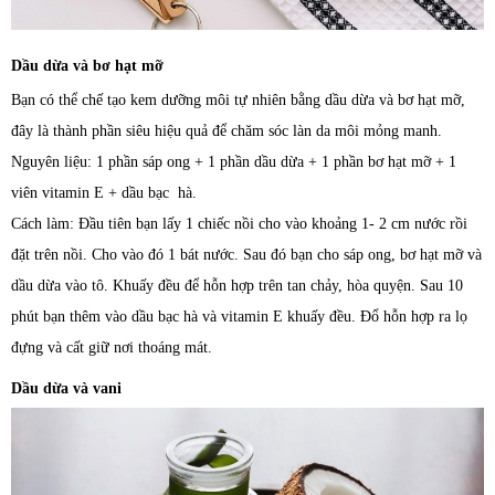
Dầu dừa và bơ hạt mỡ
Bạn có thể chế tạo kem dưỡng môi tự nhiên bằng dầu dừa và bơ hạt mỡ,
đây là thành phần siêu hiệu quả để chăm sóc làn da môi mỏng manh.
Nguyên liệu: 1 phần sáp ong + 1 phần dầu dừa + 1 phần bơ hạt mỡ + 1
viên vitamin E + dầu bạc hà.
Cách làm: Đầu tiên bạn lấy 1 chiếc nồi cho vào khoảng 1- 2 cm nước rồi
đặt trên nồi. Cho vào đó 1 bát nước. Sau đó bạn cho sáp ong, bơ hạt mỡ và
dầu dừa vào tô. Khuấy đều để hỗn hợp trên tan chảy, hòa quyện. Sau 10
phút bạn thêm vào dầu bạc hà và vitamin E khuấy đều. Đổ hỗn hợp ra lọ
đựng và cất giữ nơi thoáng mát.
Dầu dừa và vani