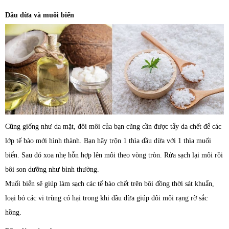
Dầu dừa và muối biển
Cũng giống như da mặt, đôi môi của bạn cũng cần được tẩy da chết để các
lớp tế bào mới hình thành. Bạn hãy trộn 1 thìa dầu dừa với 1 thìa muối
biển. Sau đó xoa nhẹ hỗn hợp lên môi theo vòng tròn. Rửa sạch lại môi rồi
bôi son dưỡng như bình thường.
Muối biển sẽ giúp làm sạch các tế bào chết trên bôi đồng thời sát khuẩn,
loại bỏ các vi trùng có hại trong khi dầu dừa giúp đôi môi rạng rỡ sắc
hồng.