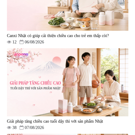
Canxi Nhật có giúp cải thiện chiều cao cho trẻ em thấp còi?
12
06/08/2026
Viên uống bổ gan Ribeto Shoji
Viên uống hỗ trợ cải thiện thoát
Hepaclean 60 viên
vị đĩa đệm Kyoto Has 30 viên
|
543.205
|
14.560
690.000 đ
1.600.000 đ
Giải pháp tăng chiều cao tuổi dậy thì với sản phẩm Nhật
38
07/08/2026
Viên uống hỗ trợ giấc ngủ Fujina
Viên uống phòng ngừa & hỗ trợ