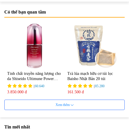
Có thể bạn quan tâm
Tinh chất truyền năng lượng cho
Trà lúa mạch hữu cơ túi lọc
da Shiseido Ultimune Power
Baisho Nhật Bản 20 túi
75ml
|
60.640
|
85.280
3.850.000 đ
161.500 đ
Xem thêm
Tin mới nhất