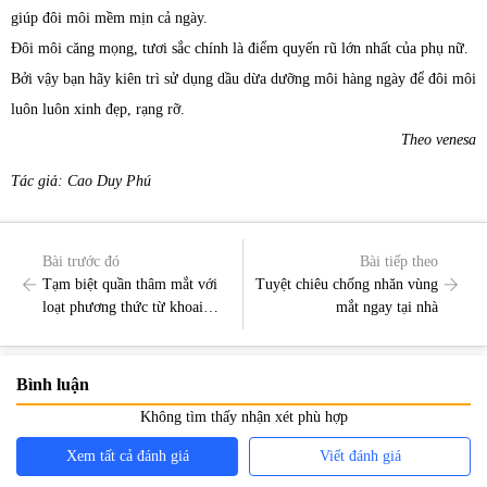
giúp đôi môi mềm mịn cả ngày.
Đôi môi căng mọng, tươi sắc chính là điểm quyến rũ lớn nhất của phụ nữ.
Bởi vậy bạn hãy kiên trì sử dụng dầu dừa dưỡng môi hàng ngày để đôi môi
luôn luôn xinh đẹp, rạng rỡ.
Theo venesa
Tác giả: Cao Duy Phú
Bài trước đó
Bài tiếp theo
Tạm biệt quần thâm mắt với
Tuyệt chiêu chống nhăn vùng
loạt phương thức từ khoai
mắt ngay tại nhà
tây
Bình luận
Không tìm thấy nhận xét phù hợp
Xem tất cả đánh giá
Viết đánh giá