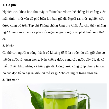
1. Cà phê
Nghiên cứu khoa học cho thấy caffeine bảo vệ cơ thể chống lại chứng viêm
mãn tính - một vấn đề phổ biến khi bạn già đi. Ngoài ra, một nghiên cứu
được công bố trên Tạp chí Phòng chống Ung thư Châu Âu cho thấy những
người uống một tách cà phê mỗi ngày sẽ giảm nguy cơ phát triển ung thư
da.
2. Nước
Cơ thể con người trưởng thành có khoảng 65% là nước, do đó, giữ cho cơ
thể đủ nước rất quan trọng. Nếu không được cung cấp nước đầy đủ, da có
thể trở nên khô, nhăn, và trông già đi. Uống nước cũng giúp chúng ta loại
bỏ các độc tố có hại ra khỏi cơ thể và giữ cho chúng ta trông tươi trẻ.
3. Trà xanh