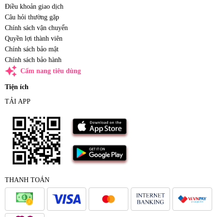
Điều khoản giao dịch
Câu hỏi thường gặp
Chính sách vận chuyển
Quyền lợi thành viên
Chính sách bảo mật
Chính sách bảo hành
auto_awesome
Cẩm nang tiêu dùng
Tiện ích
TẢI APP
THANH TOÁN