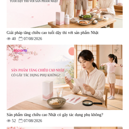
Giải pháp tăng chiều cao tuổi dậy thì với sản phẩm Nhật
40
07/08/2026
Viên uống hỗ trợ giấc ngủ Fujina
Viên uống phòng ngừa & hỗ trợ
Sleepy Nhật Bản 80 viên
điều trị đột quỵ Biken Kinase
Gold 60 viên
|
13.760
|
0
580.000 đ
1.570.000 đ
Sản phẩm tăng chiều cao Nhật có gây tác dụng phụ không?
52
07/08/2026