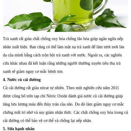
Trà xanh rất giàu chất chống oxy hóa chống lão hóa giúp ngăn ngừa nếp
nhăn xuất hiện. Bạn cũng có thể làm mặt nạ trà xanh để làm tươi mới làn
da của mình bằng cách trộn bột trà xanh với nước. Ngoài ra, các nghiên
cứu khác nhau đã kết luận rằng những người thường xuyên tiêu thụ trà
xanh sẽ giảm nguy cơ mắc bệnh tim.
4. Nước củ cải đường
Củ cải đường rất giàu nitrat tự nhiên. Theo một nghiên cứu năm 2011
được công bố trên tạp chí Nitric Oxide đánh giá nước củ cải đường giúp
tăng lưu lượng máu đến thùy trán của não. Do đó làm giảm nguy cơ mắc
chứng mất trí nhớ và suy giảm nhận thức. Các chất chống oxy hóa trong củ
cải đường có thể bảo vệ cơ thể và chống lại nếp nhăn.
5. Sữa hạnh nhân