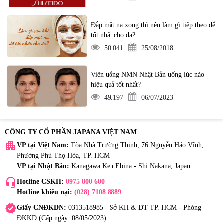
Đắp mặt nạ xong thì nên làm gì tiếp theo để
tốt nhất cho da?
50.041
25/08/2018
Viên uống NMN Nhật Bản uống lúc nào
hiệu quả tốt nhất?
49.197
06/07/2023
CÔNG TY CỔ PHẦN JAPANA VIỆT NAM
apartment
VP tại Việt Nam:
Tòa Nhà Trường Thịnh, 76 Nguyễn Háo Vĩnh,
Phường Phú Thọ Hòa, TP. HCM
VP tại Nhật Bản:
Kanagawa Ken Ebina - Shi Nakana, Japan
headset_mic
Hotline CSKH:
0975 800 600
Hotline khiếu nại:
(028) 7108 8889
verified
Giấy CNĐKDN:
0313518985 - Sở KH & ĐT TP. HCM - Phòng
ĐKKD (Cấp ngày: 08/05/2023)