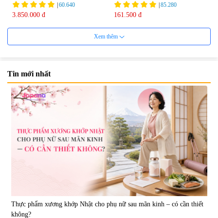
75ml
|
60.640
|
85.280
3.850.000 đ
161.500 đ
Xem thêm
Tin mới nhất
Viên uống bổ não Ribeto Shoji
Viên nang uống cải thiện thị lực,
Ichoha Ekisu Plus - 90 viên
trí nhớ DHA + EPA + Flaxseed
Oil 30 viên/gói - Date 02/2027
|
57.920
|
52.346
1.450.000 đ
225.000 đ
Thực phẩm xương khớp Nhật cho phụ nữ sau mãn kinh – có cần thiết
không?