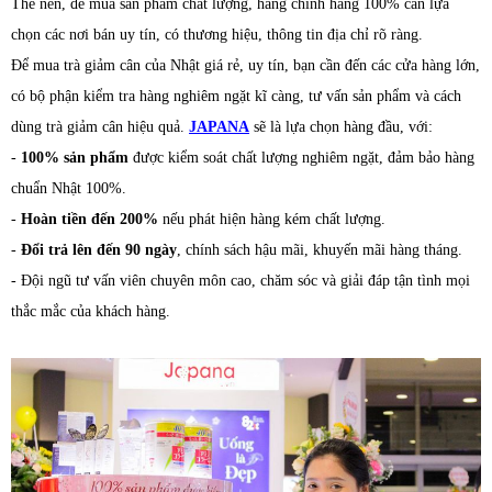
Thế nên, để mua sản phẩm chất lượng, hàng chính hãng 100% cần lựa
chọn các nơi bán uy tín, có thương hiệu, thông tin địa chỉ rõ ràng.
Để mua trà giảm cân của Nhật giá rẻ, uy tín, bạn cần đến các cửa hàng lớn,
có bộ phận kiểm tra hàng nghiêm ngặt kĩ càng, tư vấn sản phẩm và cách
dùng trà giảm cân hiệu quả.
JAPANA
sẽ là lựa chọn hàng đầu, với:
-
100% sản phẩm
được kiểm soát chất lượng nghiêm ngặt, đảm bảo hàng
chuẩn Nhật 100%.
-
Hoàn tiền đến 200%
nếu phát hiện hàng kém chất lượng.
-
Đổi trả lên đến 90 ngày
, chính sách hậu mãi, khuyến mãi hàng tháng.
- Đội ngũ tư vấn viên chuyên môn cao, chăm sóc và giải đáp tận tình mọi
thắc mắc của khách hàng.