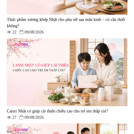
Thực phẩm xương khớp Nhật cho phụ nữ sau mãn kinh – có cần thiết
không?
22
09/08/2026
Viên uống hỗ trợ giấc ngủ Fujina
Viên uống phòng ngừa & hỗ trợ
Sleepy Nhật Bản 80 viên
điều trị đột quỵ Biken Kinase
Gold 60 viên
|
13.760
|
0
580.000 đ
1.570.000 đ
Canxi Nhật có giúp cải thiện chiều cao cho trẻ em thấp còi?
27
09/08/2026