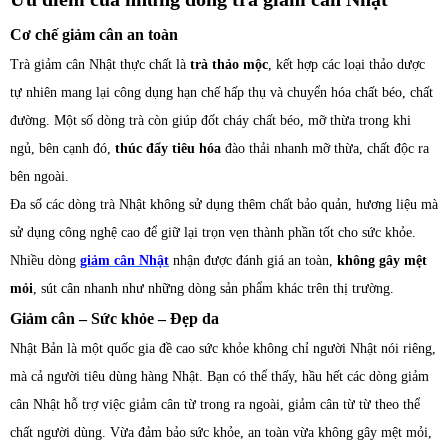
Cơ chế giảm cân an toàn
Trà giảm cân Nhật thực chất là
trà thảo mộc
, kết hợp các loại thảo dược
tự nhiên mang lại công dụng hạn chế hấp thụ và chuyển hóa chất béo, chất
đường. Một số dòng trà còn giúp đốt cháy chất béo, mỡ thừa trong khi
ngủ, bên cạnh đó,
thúc đẩy tiêu hóa
đào thải nhanh mỡ thừa, chất độc ra
bên ngoài.
Đa số các dòng trà Nhật không sử dụng thêm chất bảo quản, hương liệu mà
sử dụng công nghệ cao để giữ lại trọn vẹn thành phần tốt cho sức khỏe.
Nhiều dòng
giảm cân Nhật
nhận được đánh giá an toàn,
không gây mệt
mỏi
, sút cân nhanh như những dòng sản phẩm khác trên thị trường.
Giảm cân – Sức khỏe – Đẹp da
Nhật Bản là một quốc gia đề cao sức khỏe không chỉ người Nhật nói riêng,
mà cả người tiêu dùng hàng Nhật. Bạn có thể thấy, hầu hết các dòng giảm
cân Nhật hỗ trợ việc giảm cân từ trong ra ngoài, giảm cân từ từ theo thể
chất người dùng. Vừa đảm bảo sức khỏe, an toàn vừa không gây mệt mỏi,