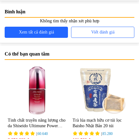
Bình luận
Không tìm thấy nhận xét phù hợp
Xem tất cả đánh giá
Viết đánh giá
Có thể bạn quan tâm
Tinh chất truyền năng lượng cho
Trà lúa mạch hữu cơ túi lọc
da Shiseido Ultimune Power
Baisho Nhật Bản 20 túi
75ml
|
60.640
|
85.280