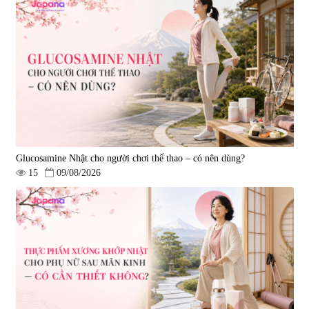
Tẩy tế bào chết Nichiei Bussan
Viên uống hỗ trợ bền thành
Nano NMN+ Peeling Gel
mạch, ngừa tai biến Elastin Plus
Luxury 200g
& Nattokinase Hokoen 80 viên
|
0
|
0
1.490.000 đ
980.000 đ
Glucosamine Nhật cho người chơi thể thao – có nên dùng?
15
09/08/2026
Viên uống bổ gan Ribeto Shoji
Viên uống hỗ trợ cải thiện thoát
Hepaclean 60 viên
vị đĩa đệm Kyoto Has 30 viên
|
543.205
|
14.560
690.000 đ
1.600.000 đ