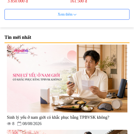
3.850.000 đ
161.500 đ
Xem thêm
Tin mới nhất
Viên uống bổ não Ribeto Shoji
Viên nang uống cải thiện thị lực,
Ichoha Ekisu Plus - 90 viên
trí nhớ DHA + EPA + Flaxseed
Oil 30 viên/gói - Date 02/2027
|
57.920
|
52.346
1.450.000 đ
225.000 đ
Sinh lý yếu ở nam giới có khắc phục bằng TPBVSK không?
8
08/08/2026