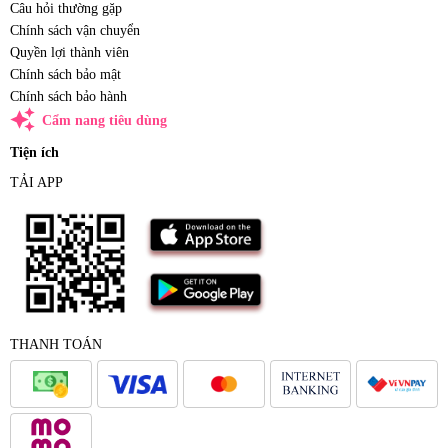
Câu hỏi thường gặp
Chính sách vận chuyển
Quyền lợi thành viên
Chính sách bảo mật
Chính sách bảo hành
auto_awesome
Cẩm nang tiêu dùng
Tiện ích
TẢI APP
THANH TOÁN