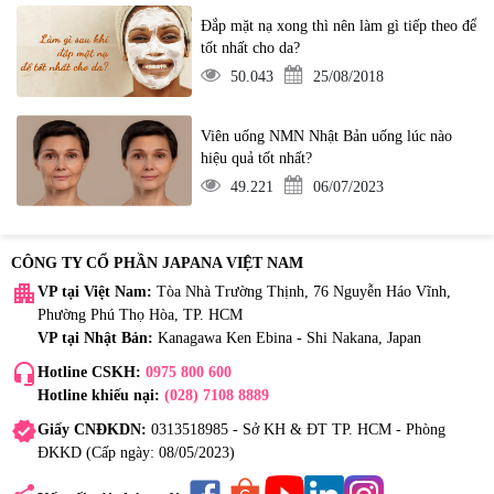
Đắp mặt nạ xong thì nên làm gì tiếp theo để
tốt nhất cho da?
50.043
25/08/2018
Viên uống NMN Nhật Bản uống lúc nào
hiệu quả tốt nhất?
49.221
06/07/2023
CÔNG TY CỔ PHẦN JAPANA VIỆT NAM
apartment
VP tại Việt Nam:
Tòa Nhà Trường Thịnh, 76 Nguyễn Háo Vĩnh,
Phường Phú Thọ Hòa, TP. HCM
VP tại Nhật Bản:
Kanagawa Ken Ebina - Shi Nakana, Japan
headset_mic
Hotline CSKH:
0975 800 600
Hotline khiếu nại:
(028) 7108 8889
verified
Giấy CNĐKDN:
0313518985 - Sở KH & ĐT TP. HCM - Phòng
ĐKKD (Cấp ngày: 08/05/2023)