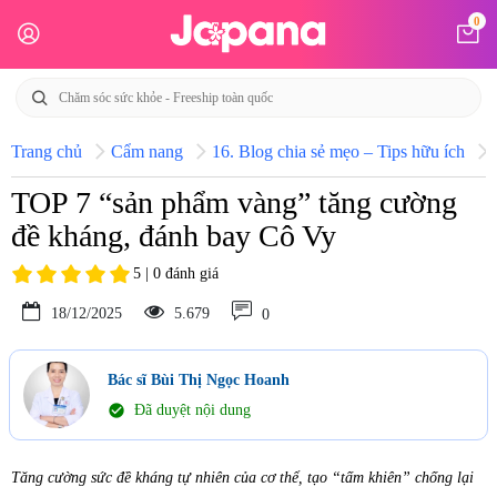
0
Trang chủ
Cẩm nang
16. Blog chia sẻ mẹo – Tips hữu ích
TOP 7 “sản phẩm vàng” tăng cường
đề kháng, đánh bay Cô Vy
5 | 0 đánh giá
18/12/2025
5.679
0
Bác sĩ Bùi Thị Ngọc Hoanh
check_circle
Đã duyệt nội dung
Tăng cường sức đề kháng tự nhiên của cơ thể, tạo “tấm khiên” chống lại