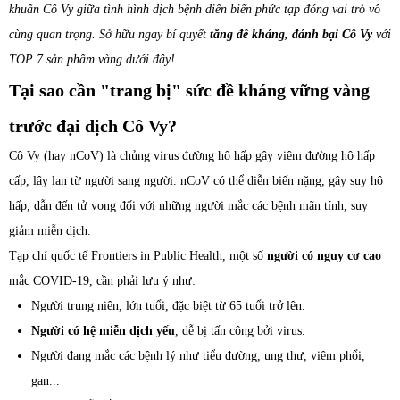
khuẩn Cô Vy giữa tình hình dịch bệnh diễn biến phức tạp đóng vai trò vô
cùng quan trọng. Sở hữu ngay bí quyết
tăng đề kháng, đánh bại Cô Vy
với
TOP 7 sản phẩm vàng dưới đây!
Tại sao cần "trang bị" sức đề kháng vững vàng
trước đại dịch Cô Vy?
Cô Vy (hay nCoV) là chủng virus đường hô hấp gây viêm đường hô hấp
cấp, lây lan từ người sang người. nCoV có thể diễn biến nặng, gây suy hô
hấp, dẫn đến tử vong đối với những người mắc các bệnh mãn tính, suy
giảm miễn dịch.
Tạp chí quốc tế Frontiers in Public Health, một số
người có nguy cơ cao
mắc COVID-19, cần phải lưu ý như:
Người trung niên, lớn tuổi, đặc biệt từ 65 tuổi trở lên.
Người có hệ miễn dịch yếu
, dễ bị tấn công bởi virus.
Người đang mắc các bệnh lý như tiểu đường, ung thư, viêm phổi,
gan...