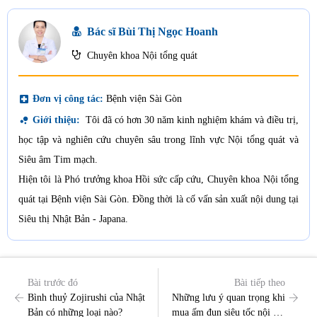
Bác sĩ Bùi Thị Ngọc Hoanh
Chuyên khoa Nội tổng quát
local_hospital
Đơn vị công tác:
Bệnh viện Sài Gòn
bubble_chart
Giới thiệu:
Tôi đã có hơn 30 năm kinh nghiệm khám và điều trị,
học tập và nghiên cứu chuyên sâu trong lĩnh vực Nội tổng quát và
Siêu âm Tim mạch.
Hiện tôi là Phó trưởng khoa Hồi sức cấp cứu, Chuyên khoa Nội tổng
quát tại Bệnh viện Sài Gòn. Đồng thời là cố vấn sản xuất nội dung tại
Siêu thị Nhật Bản - Japana.
Bài trước đó
Bài tiếp theo
Bình thuỷ Zojirushi của Nhật
Những lưu ý quan trọng khi
Bản có những loại nào?
mua ấm đun siêu tốc nội địa