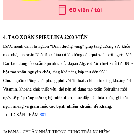
4. TẢO XOẮN SPIRULINA 2200 VIÊN
Được mệnh danh là nguồn “Dinh dưỡng vàng” giúp tăng cường sức khỏe
mọi nhà, tảo xoắn Nhật Spirulina có lẽ không còn quá xa lạ với người Việt.
Đặc biệt dòng tảo xoắn Spirulina của Japan Algae được chiết xuất từ
100%
bột tảo xoắn nguyên chất
, tăng khả năng hấp thụ đến 95%.
Chứa nguồn dưỡng chất phong phú với 18 loại acid amin cùng khoảng 14
Vitamin, khoáng chất thiết yếu, thế nên sử dụng tảo xoắn Spirulina mỗi
ngày sẽ giúp
tăng cường hệ miễn dịch
, thúc đẩy tiêu hóa khỏe, giúp ăn
ngon miệng và
giảm mắc các bệnh nhiễm khuẩn, đề kháng
.
ID SẢN PHẨM:
881
-------------------
JAPANA - CHUẨN NHẬT TRONG TỪNG TRẢI NGHIỆM