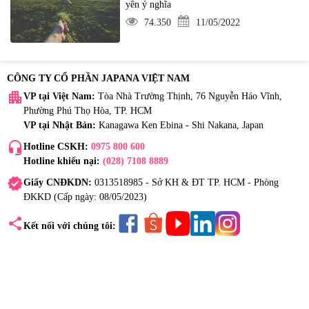
yên ý nghĩa
74.350
11/05/2022
CÔNG TY CỔ PHẦN JAPANA VIỆT NAM
apartment
VP tại Việt Nam:
Tòa Nhà Trường Thịnh, 76 Nguyễn Háo Vĩnh,
Phường Phú Thọ Hòa, TP. HCM
VP tại Nhật Bản:
Kanagawa Ken Ebina - Shi Nakana, Japan
headset_mic
Hotline CSKH:
0975 800 600
Hotline khiếu nại:
(028) 7108 8889
verified
Giấy CNĐKDN:
0313518985 - Sở KH & ĐT TP. HCM - Phòng
ĐKKD (Cấp ngày: 08/05/2023)
share
Kết nối với chúng tôi: