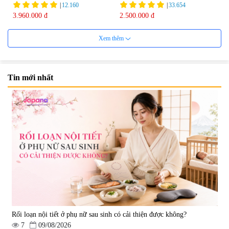
Tohchukasou Premium Yo
|
12.160
|
33.654
Group 180 viên - Date 08/2027
3.960.000 đ
2.500.000 đ
Xem thêm
Tin mới nhất
Mặt Nạ Nichiei Bussan Nano
Viên uống bổ não Ribeto Shoji
NMN+ 3D Face Mask Luxury (8
Ichoha Ekisu Plus - 90 viên
miếng)
|
0
|
57.920
1.890.000 đ
1.450.000 đ
Rối loạn nội tiết ở phụ nữ sau sinh có cải thiện được không?
7
09/08/2026