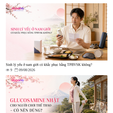
Viên uống hỗ trợ tăng cường
Viên uống chống lão hóa, tăng
sinh lý nam Fujina Monster Shot
sức khỏe Yangmiwa NMN 60
150 viên
viên
|
12.480
|
42.588
880.000 đ
5.500.000 đ
Sinh lý yếu ở nam giới có khắc phục bằng TPBVSK không?
9
09/08/2026
Viên uống phòng ngừa đột quỵ,
tai biến Nattokinase Nano
Premium 120 viên
|
149.877
2.290.000 đ