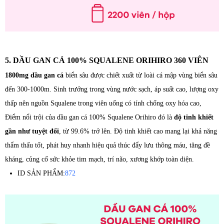
5. DẦU GAN CÁ 100% SQUALENE ORIHIRO 360 VIÊN
1800mg dầu gan cá
biển sâu được chiết xuất từ loài cá mập vùng biển sâu
đến 300-1000m. Sinh trưởng trong vùng nước sạch, áp suất cao, lượng oxy
thấp nên nguồn Squalene trong viên uống có tính chống oxy hóa cao,
Điểm nổi trội của dầu gan cá 100% Squalene Orihiro đó là
độ tinh khiết
gần như tuyệt đối
, từ 99.6% trở lên. Độ tinh khiết cao mang lại khả năng
thẩm thấu tốt, phát huy nhanh hiệu quả thúc đẩy lưu thông máu, tăng đề
kháng, củng cố sức khỏe tim mạch, trí não, xương khớp toàn diện.
ID SẢN PHẨM:
872