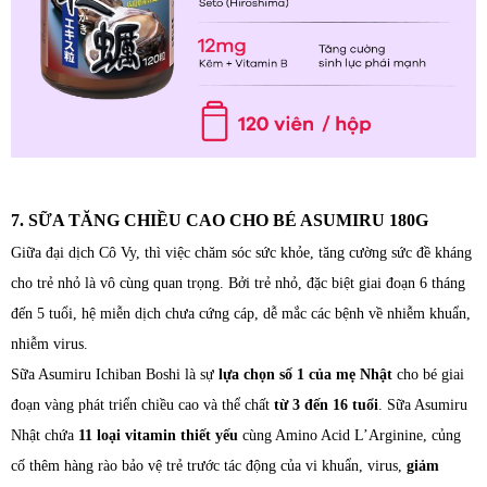
7. SỮA TĂNG CHIỀU CAO CHO BÉ ASUMIRU 180G
Giữa đại dịch Cô Vy, thì việc chăm sóc sức khỏe, tăng cường sức đề kháng
cho trẻ nhỏ là vô cùng quan trọng. Bởi trẻ nhỏ, đặc biệt giai đoạn 6 tháng
đến 5 tuổi, hệ miễn dịch chưa cứng cáp, dễ mắc các bệnh về nhiễm khuẩn,
nhiễm virus.
Sữa Asumiru Ichiban Boshi là sự
lựa chọn số 1 của mẹ Nhật
cho bé giai
đoạn vàng phát triển chiều cao và thể chất
từ 3 đến 16 tuổi
. Sữa Asumiru
Nhật chứa
11 loại vitamin thiết yếu
cùng Amino Acid L’Arginine, củng
cố thêm hàng rào bảo vệ trẻ trước tác động của vi khuẩn, virus,
giảm