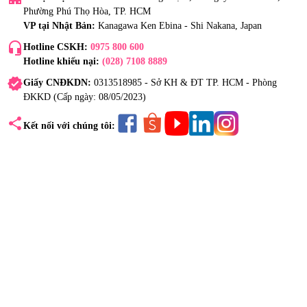
Phường Phú Thọ Hòa, TP. HCM
VP tại Nhật Bản:
Kanagawa Ken Ebina - Shi Nakana, Japan
headset_mic
Hotline CSKH:
0975 800 600
Hotline khiếu nại:
(028) 7108 8889
verified
Giấy CNĐKDN:
0313518985 - Sở KH & ĐT TP. HCM - Phòng
ĐKKD (Cấp ngày: 08/05/2023)
share
Kết nối với chúng tôi: