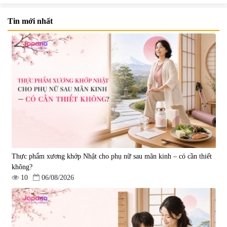
Tin mới nhất
Viên uống tăng cường sinh lực
Viên uống cải thiện nội tiết tố nữ
nam giới Smart Power 120 viên
Welson For Women Hàn Quốc
- Date 12/2026
60 viên
|
364.582
|
10.560
1.580.000 đ
739.350 đ
795.000 đ
7%
Thực phẩm xương khớp Nhật cho phụ nữ sau mãn kinh – có cần thiết
không?
10
06/08/2026
Viên uống hỗ trợ dưỡng thận và
Viên uống hỗ trợ tăng cường
sinh lý nam Waki Kidney &
sinh lý nam Testosterone Welson
Men`s 180 viên - Date 09/2027
For Men 60 viên
|
4.899
|
10.400