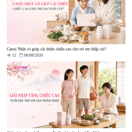
1.850.000 đ
739.350 đ
795.000 đ
Canxi Nhật có giúp cải thiện chiều cao cho trẻ em thấp còi?
12
06/08/2026
Viên uống đông trùng hạ thảo hỗ
Combo 2 Viên uống tăng cường
trợ tăng cường sinh lực
sinh lực nam giới Smart Power
Tohchukasou Premium Yo
120 viên
|
33.654
|
32.649
Group 180 viên - Date 08/2027
2.500.000 đ
3.160.000 đ