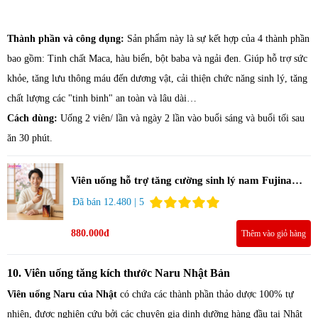
Thành phần và công dụng:
Sản phẩm này là sự kết hợp của 4 thành phần
bao gồm: Tinh chất Maca, hàu biển, bột baba và ngải đen. Giúp hỗ trợ sức
khỏe, tăng lưu thông máu đến dương vật, cải thiện chức năng sinh lý, tăng
chất lượng các "tinh binh" an toàn và lâu dài…
Cách dùng:
Uống 2 viên/ lần và ngày 2 lần vào buổi sáng và buổi tối sau
ăn 30 phút.
Viên uống hỗ trợ tăng cường sinh lý nam Fujina
Monster Shot 150 viên
Đã bán 12.480 | 5
880.000đ
Thêm vào giỏ hàng
10. Viên uống tăng kích thước Naru Nhật Bản
Viên uống Naru của Nhật
có chứa các thành phần thảo dược 100% tự
nhiên, được nghiên cứu bởi các chuyên gia dinh dưỡng hàng đầu tại Nhật