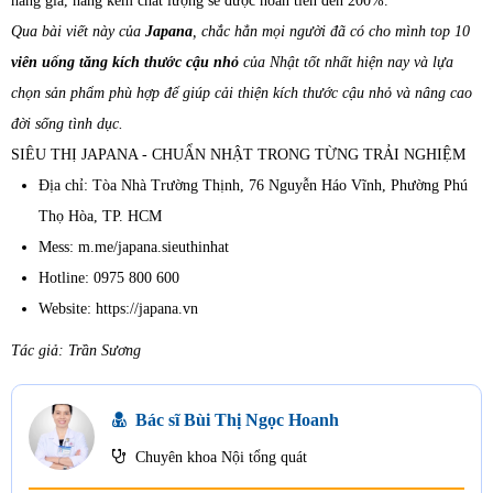
hàng giả, hàng kém chất lượng sẽ được hoàn tiền đến 200%.
Qua bài viết này của
Japana
, chắc hẳn mọi người đã có cho mình top 10
viên uống tăng kích thước cậu nhỏ
của Nhật tốt nhất hiện nay và lựa
chọn sản phẩm phù hợp để giúp cải thiện kích thước cậu nhỏ và nâng cao
đời sống tình dục.
SIÊU THỊ JAPANA - CHUẨN NHẬT TRONG TỪNG TRẢI NGHIỆM
Địa chỉ: Tòa Nhà Trường Thịnh, 76 Nguyễn Háo Vĩnh, Phường Phú
Thọ Hòa, TP. HCM
Mess: m.me/japana.sieuthinhat
Hotline: 0975 800 600
Website: https://japana.vn
Tác giả: Trần Sương
Bác sĩ Bùi Thị Ngọc Hoanh
Chuyên khoa Nội tổng quát