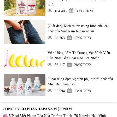
tốt?
104.405
30/12/2020
[Giải đáp] Kích thước trung bình của 'cậu
nhỏ' của Việt Nam là bao nhiêu
92.263
17/07/2023
Viên Uống Làm To Dương Vật Vĩnh Viễn
Của Nhật Bản Loại Nào Tốt Nhất?
56.117
28/07/2022
5 loại dung dịch vệ sinh phụ nữ tốt nhất của
Nhật Bản hiện nay
55.594
13/01/2023
CÔNG TY CỔ PHẦN JAPANA VIỆT NAM
apartment
VP tại Việt Nam:
Tòa Nhà Trường Thịnh, 76 Nguyễn Háo Vĩnh,