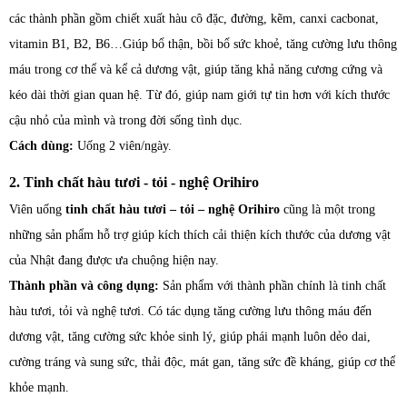
các thành phần gồm chiết xuất hàu cô đặc, đường, kẽm, canxi cacbonat,
vitamin B1, B2, B6…Giúp bổ thận, bồi bổ sức khoẻ, tăng cường lưu thông
máu trong cơ thể và kể cả dương vật, giúp tăng khả năng cương cứng và
kéo dài thời gian quan hệ. Từ đó, giúp nam giới tự tin hơn với kích thước
cậu nhỏ của mình và trong đời sống tình dục.
Cách dùng:
Uống 2 viên/ngày.
2. Tinh chất hàu tươi - tỏi - nghệ Orihiro
Viên uống
tinh chất hàu tươi – tỏi – nghệ Orihiro
cũng là một trong
những sản phẩm hỗ trợ giúp kích thích cải thiện kích thước của dương vật
của Nhật đang được ưa chuộng hiện nay.
Thành phần và công dụng:
Sản phẩm với thành phần chính là tinh chất
hàu tươi, tỏi và nghệ tươi. Có tác dụng tăng cường lưu thông máu đến
dương vật, tăng cường sức khỏe sinh lý, giúp phái mạnh luôn dẻo dai,
cường tráng và sung sức, thải độc, mát gan, tăng sức đề kháng, giúp cơ thể
khỏe mạnh.