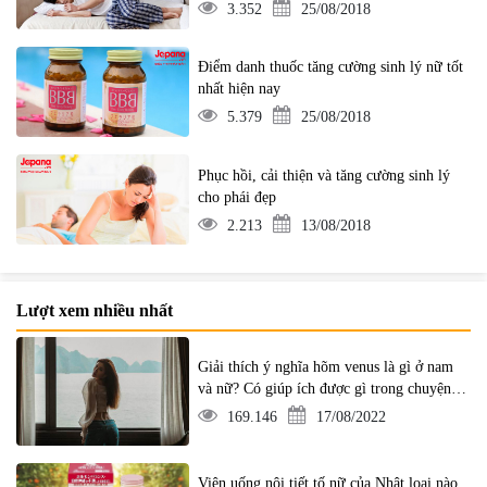
3.352
25/08/2018
Điểm danh thuốc tăng cường sinh lý nữ tốt
nhất hiện nay
5.379
25/08/2018
Phục hồi, cải thiện và tăng cường sinh lý
cho phái đẹp
2.213
13/08/2018
Lượt xem nhiều nhất
Giải thích ý nghĩa hõm venus là gì ở nam
và nữ? Có giúp ích được gì trong chuyện ấy
không?
169.146
17/08/2022
Viên uống nội tiết tố nữ của Nhật loại nào