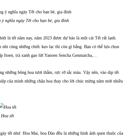
ý nghĩa ngày Tết cho bạn bè, gia đình
iệt là tết năm nay, năm 2023 được dự báo là một cái Tết rất lạnh.
nhi cùng những chiếc kẹo lạc thì còn gì bằng. Bạn có thể lựa chọn
ấp Itoen, trà xanh gạo lứt Yanoen Sencha Genmaicha,...
ng những bông hoa tươi thắm, rực rỡ sắc màu. Vậy nên, vào dịp tết
hiệp của mình những chậu hoa thay cho lời chúc mừng năm mới nhiều
Hoa tết
ngày tết như: Hoa Mai, hoa Đào đều là những hình ảnh quen thuộc của