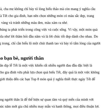
à, cha mẹ không chỉ bày tỏ lòng hiếu thảo mà còn mang ý nghĩa cầu
uà Tết cho gia đình, bạn nên chọn những món có màu sắc đẹp, trang
 vàng và tránh những màu đen, màu xám ra nhé.
chúng ta phát triển trong công việc và cuộc sống. Vì vậy, một món quà
hĩa như lời thăm hỏi đầu năm và là lời chúc tốt đẹp dành cho nhau. Do
 trọng, chỉ cần biểu lộ một chút thanh tao và bày tỏ tấm lòng của người
ho bạn bè, người thân
 dịp lễ Tết là một việc khiến rất nhiều người đau đầu đặc biệt là
cho gia đình vừa phải lựa chọn quà biếu Tết, đây quả là một việc không
giới thiệu đến các bạn Top 8 món quà ý nghĩa thiết thực ngày Tết để
ặng người thân là để thể hiện sự quan tâm và quý mến của mình với
 chúc năm mới gia chủ nhiều may mắn và hanh thông, mọi điều thuận lợi.