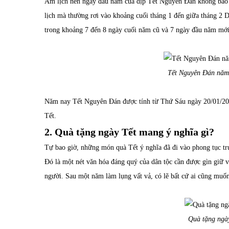
Âm lịch nên ngày đầu năm của dịp Tết Nguyên Đán không bao 
lịch mà thường rơi vào khoảng cuối tháng 1 đến giữa tháng 2
trong khoảng 7 đến 8 ngày cuối năm cũ và 7 ngày đầu năm mới
Tết Nguyên Đán năm 
Năm nay Tết Nguyên Đán được tính từ Thứ Sáu ngày 20/01/20
Tết.
2. Quà tặng ngày Tết mang ý nghĩa gì?
Tự bao giờ, những món quà Tết ý nghĩa đã đi vào phong tục tr
Đó là một nét văn hóa đáng quý của dân tộc cần được gìn giữ và
người. Sau một năm làm lụng vất vả, có lẽ bất cứ ai cũng muố
Quà tặng ngày