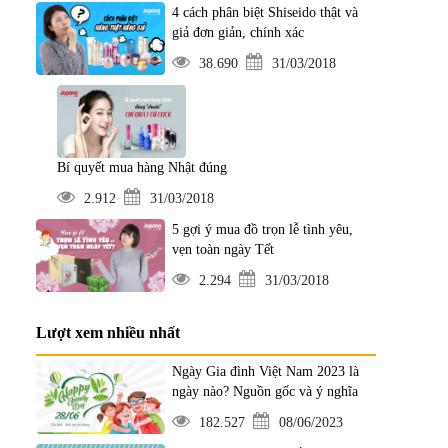
4 cách phân biệt Shiseido thật và
giả đơn giản, chính xác
38.690
31/03/2018
Bí quyết mua hàng Nhật đúng
2.912
31/03/2018
5 gợi ý mua đồ trọn lễ tình yêu,
vẹn toàn ngày Tết
2.294
31/03/2018
Lượt xem nhiều nhất
Ngày Gia đình Việt Nam 2023 là
ngày nào? Nguồn gốc và ý nghĩa
182.527
08/06/2023