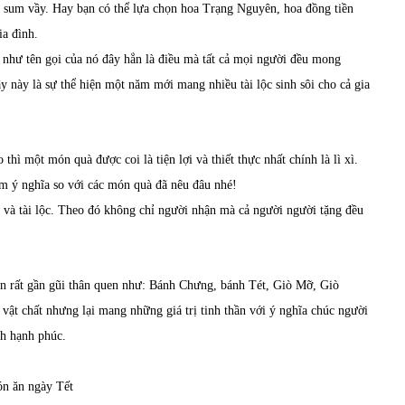
, sum vầy. Hay bạn có thể lựa chọn hoa Trạng Nguyên, hoa đồng tiền
ia đình.
g như tên gọi của nó đây hẳn là điều mà tất cả mọi người đều mong
này là sự thể hiện một năm mới mang nhiều tài lộc sinh sôi cho cả gia
hì một món quà được coi là tiện lợi và thiết thực nhất chính là lì xì.
ém ý nghĩa so với các món quà đã nêu đâu nhé!
và tài lộc. Theo đó không chỉ người nhận mà cả người người tặng đều
n rất gần gũi thân quen như: Bánh Chưng, bánh Tét, Giò Mỡ, Giò
vật chất nhưng lại mang những giá trị tinh thần với ý nghĩa chúc người
nh hạnh phúc.