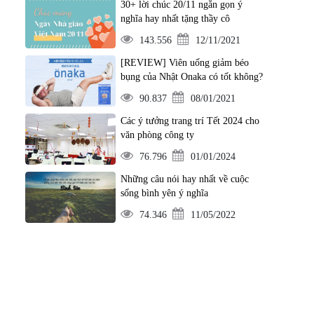
30+ lời chúc 20/11 ngắn gọn ý
nghĩa hay nhất tặng thầy cô
143.556
12/11/2021
[REVIEW] Viên uống giảm béo
bụng của Nhật Onaka có tốt không?
90.837
08/01/2021
Các ý tưởng trang trí Tết 2024 cho
văn phòng công ty
76.796
01/01/2024
Những câu nói hay nhất về cuộc
sống bình yên ý nghĩa
74.346
11/05/2022