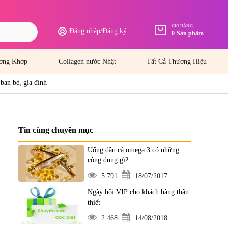
GIỎ HÀNG
Đăng nhập
/
Đăng ký
0
Sản phẩm
ơng Khớp
Collagen nước Nhật
Tất Cả Thương Hiệu
bạn bè, gia đình
Tin cùng chuyên mục
Uống dầu cá omega 3 có những
công dụng gì?
5.791
18/07/2017
Ngày hội VIP cho khách hàng thân
thiết
2.468
14/08/2018