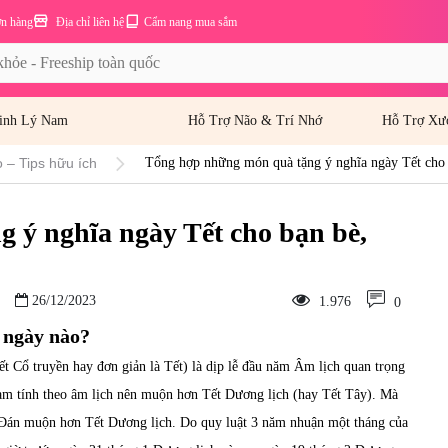
ơn hàng
Địa chỉ liên hệ
Cẩm nang mua sắm
inh Lý Nam
Hỗ Trợ Não & Trí Nhớ
Hỗ Trợ Xư
 – Tips hữu ích
Tổng hợp những món quà tặng ý nghĩa ngày Tết cho 
 ý nghĩa ngày Tết cho bạn bè,
26/12/2023
1.976
0
 ngày nào?
ết Cổ truyền hay đơn giản là Tết) là dịp lễ đầu năm Âm lịch quan trọng
am tính theo âm lịch nên muộn hơn Tết Dương lịch (hay Tết Tây). Mà
 Đán muộn hơn Tết Dương lịch. Do quy luật 3 năm nhuận một tháng của