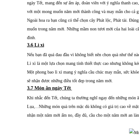
ngày Tết, mang đến sự ấm áp, đoàn viên với ý nghĩa thanh cao
với một mong muốn năm mới thành công và may mắn cho cả g
Ngoài hoa ra bạn cũng có thể chọn cây Phát lộc, Phát tài. Đún
muốn trong năm mới. Những mầm non tươi mới của hai loài cây 
đình.
3.6 Lì xì
Nếu bạn đã quá đau đầu vì không biết nên chọn quà như thế nào t
Lì xì là một lựa chọn mang tính thiết thực cao nhưng không k
Một phong bao lì xì mang ý nghĩa cầu chúc may mắn, sức khỏe 
sẽ nhận được những điều tốt đẹp trong năm mới.
3.7 Món ăn ngày Tết
Khi nhắc đến Tết, chúng ta thường nghĩ ngay đến những món ă
Lụa,...Những món quà trên mặc dù không có giá trị cao về mặt 
nhận một năm mới ấm no, đầy đủ, cầu cho một năm mới an là