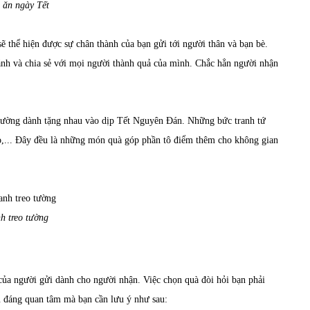
 ăn ngày Tết
sẽ thể hiện được sự chân thành của bạn gửi tới người thân và bạn bè.
ánh và chia sẻ với mọi người thành quả của mình. Chắc hẳn người nhận
hường dành tặng nhau vào dịp Tết Nguyên Đán. Những bức tranh tứ
ỏ,... Đây đều là những món quà góp phần tô điểm thêm cho không gian
h treo tường
của người gửi dành cho người nhận. Việc chọn quà đòi hỏi bạn phải
ều đáng quan tâm mà bạn cần lưu ý như sau: