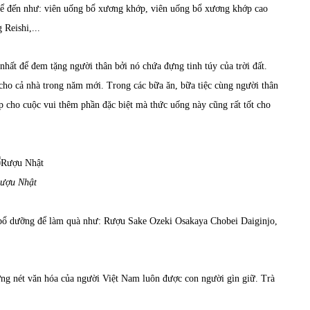
 kể đến như: viên uống bổ xương khớp, viên uống bổ xương khớp cao
Reishi,...
hất để đem tặng người thân bởi nó chứa đựng tinh túy của trời đất.
cho cả nhà trong năm mới. Trong các bữa ăn, bữa tiệc cùng người thân
úp cho cuộc vui thêm phần đặc biệt mà thức uống này cũng rất tốt cho
ượu Nhật
 bổ dưỡng để làm quà như: Rượu Sake Ozeki Osakaya Chobei Daiginjo,
ững nét văn hóa của người Việt Nam luôn được con người gìn giữ. Trà
.