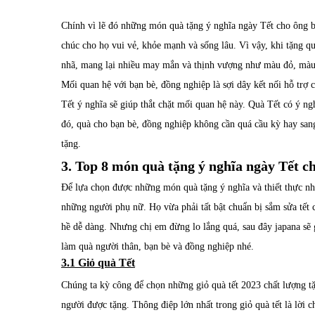
Chính vì lẽ đó những món quà tặng ý nghĩa ngày Tết cho ông b
chúc cho họ vui vẻ, khỏe mạnh và sống lâu. Vì vậy, khi tặng q
nhã, mang lại nhiều may mắn và thịnh vượng như màu đỏ, màu
Mối quan hệ với bạn bè, đồng nghiệp là sợi dây kết nối hỗ trợ 
Tết ý nghĩa sẽ giúp thắt chặt mối quan hệ này. Quà Tết có ý ng
đó, quà cho bạn bè, đồng nghiệp không cần quá cầu kỳ hay sang
tặng.
3. Top 8 món quà tặng ý nghĩa ngày Tết c
Để lựa chọn được những món quà tặng ý nghĩa và thiết thực nhân
những người phụ nữ. Họ vừa phải tất bật chuẩn bị sắm sửa tết 
hề dễ dàng. Nhưng chị em đừng lo lắng quá, sau đây japana sẽ 
làm quà người thân, bạn bè và đồng nghiệp nhé.
3.1 Giỏ quà Tết
Chúng ta kỳ công để chọn những giỏ quà tết 2023 chất lượng t
người được tặng. Thông điệp lớn nhất trong giỏ quà tết là lời