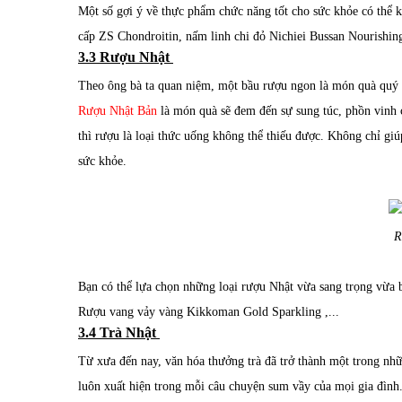
Một số gợi ý về thực phẩm chức năng tốt cho sức khỏe có thể
cấp ZS Chondroitin, nấm linh chi đỏ Nichiei Bussan Nourishing 
3.3 Rượu Nhật
Theo ông bà ta quan niệm, một bầu rượu ngon là món quà quý n
Rượu Nhật Bản
là món quà sẽ đem đến sự sung túc, phồn vinh 
thì rượu là loại thức uống không thể thiếu được. Không chỉ gi
sức khỏe.
R
Bạn có thể lựa chọn những loại rượu Nhật vừa sang trọng vừa
Rượu vang vảy vàng Kikkoman Gold Sparkling ,...
3.4 Trà Nhật
Từ xưa đến nay, văn hóa thưởng trà đã trở thành một trong nh
luôn xuất hiện trong mỗi câu chuyện sum vầy của mọi gia đình