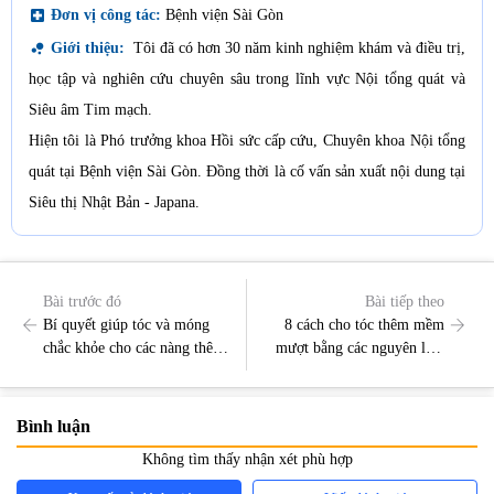
local_hospital
Đơn vị công tác:
Bệnh viện Sài Gòn
bubble_chart
Giới thiệu:
Tôi đã có hơn 30 năm kinh nghiệm khám và điều trị,
học tập và nghiên cứu chuyên sâu trong lĩnh vực Nội tổng quát và
Siêu âm Tim mạch.
Hiện tôi là Phó trưởng khoa Hồi sức cấp cứu, Chuyên khoa Nội tổng
quát tại Bệnh viện Sài Gòn. Đồng thời là cố vấn sản xuất nội dung tại
Siêu thị Nhật Bản - Japana.
Bài trước đó
Bài tiếp theo
Bí quyết giúp tóc và móng
8 cách cho tóc thêm mềm
chắc khỏe cho các nàng thêm
mượt bằng các nguyên liệu
xinh tươi
đơn giản tại nhà
Bình luận
Không tìm thấy nhận xét phù hợp