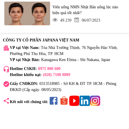
Viên uống NMN Nhật Bản uống lúc nào
hiệu quả tốt nhất?
49.239
06/07/2023
CÔNG TY CỔ PHẦN JAPANA VIỆT NAM
apartment
VP tại Việt Nam:
Tòa Nhà Trường Thịnh, 76 Nguyễn Háo Vĩnh,
Phường Phú Thọ Hòa, TP. HCM
VP tại Nhật Bản:
Kanagawa Ken Ebina - Shi Nakana, Japan
headset_mic
Hotline CSKH:
0975 800 600
Hotline khiếu nại:
(028) 7108 8889
verified
Giấy CNĐKDN:
0313518985 - Sở KH & ĐT TP. HCM - Phòng
ĐKKD (Cấp ngày: 08/05/2023)
share
Kết nối với chúng tôi: