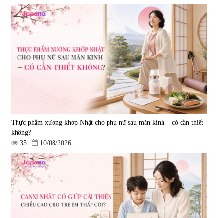
Viên uống hỗ trợ giấc ngủ Fujina
Viên uống phòng ngừa & hỗ trợ
Sleepy Nhật Bản 80 viên
điều trị đột quỵ Biken Kinase
Gold 60 viên
|
13.760
|
0
580.000 đ
1.570.000 đ
Thực phẩm xương khớp Nhật cho phụ nữ sau mãn kinh – có cần thiết
không?
35
10/08/2026