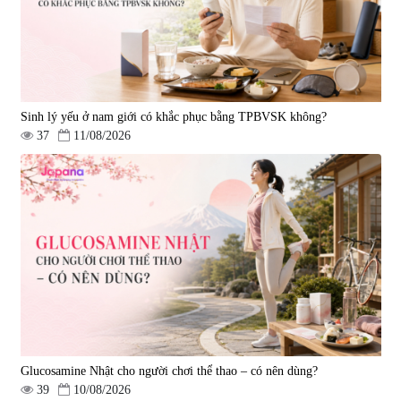
Sinh lý yếu ở nam giới có khắc phục bằng TPBVSK không?
37
11/08/2026
Viên uống bổ gan Ribeto Shoji
Viên uống hỗ trợ cải thiện thoát
Hepaclean 60 viên
vị đĩa đệm Kyoto Has 30 viên
|
543.205
|
14.560
690.000 đ
1.600.000 đ
Glucosamine Nhật cho người chơi thể thao – có nên dùng?
39
10/08/2026