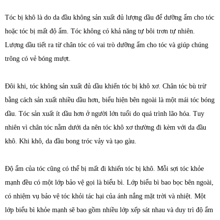
Tóc bị khô là do da đầu không sản xuất đủ lượng dầu để dưỡng ẩm cho tóc
hoặc tóc bị mất độ ẩm. Tóc không có khả năng tự bôi trơn tự nhiên.
Lượng dầu tiết ra từ chân tóc có vai trò dưỡng ẩm cho tóc và giúp chúng
trông có vẻ bóng mượt.
Đôi khi, tóc không sản xuất đủ dầu khiến tóc bị khô xơ. Chân tóc bù trừ
bằng cách sản xuất nhiều dầu hơn, biểu hiện bên ngoài là một mái tóc bóng
dầu. Tóc sản xuất ít dầu hơn ở người lớn tuổi do quá trình lão hóa. Tuy
nhiên vì chân tóc nằm dưới da nên tóc khô xơ thường đi kèm với da đầu
khô. Khi khô, da đầu bong tróc vảy và tạo gàu.
Độ ẩm của tóc cũng có thể bị mất đi khiến tóc bị khô. Mỗi sợi tóc khỏe
mạnh đều có một lớp bảo vệ gọi là biểu bì. Lớp biểu bì bao bọc bên ngoài,
có nhiệm vụ bảo vệ tóc khỏi tác hại của ánh nắng mặt trời và nhiệt. Một
lớp biểu bì khỏe mạnh sẽ bao gồm nhiều lớp xếp sát nhau và duy trì độ ẩm