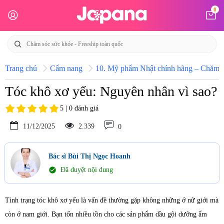
0
Trang chủ
Cẩm nang
10. Mỹ phẩm Nhật chính hãng – Chăm só
Tóc khô xơ yếu: Nguyên nhân vì sao?
5 | 0 đánh giá
11/12/2025
2.339
0
Bác sĩ Bùi Thị Ngọc Hoanh
check_circle
Đã duyệt nội dung
Tình trạng tóc khô xơ yếu là vấn đề thường gặp không những ở nữ giới mà
còn ở nam giới. Bạn tốn nhiều tồn cho các sản phẩm dầu gội dưỡng ẩm