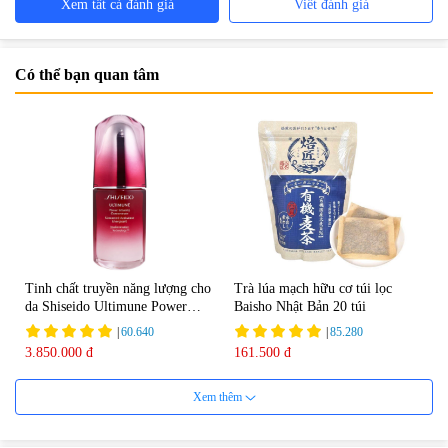
Xem tất cả đánh giá
Viết đánh giá
Có thể bạn quan tâm
Tinh chất truyền năng lượng cho
Trà lúa mạch hữu cơ túi lọc
da Shiseido Ultimune Power
Baisho Nhật Bản 20 túi
75ml
|
60.640
|
85.280
3.850.000 đ
161.500 đ
Xem thêm