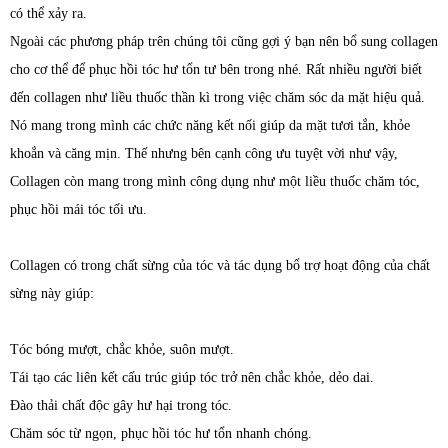
có thể xảy ra.
Ngoài các phương pháp trên chúng tôi cũng gợi ý bạn nên bổ sung collagen
cho cơ thể để phục hồi tóc hư tổn tư bên trong nhé. Rất nhiều người biết
đến collagen như liều thuốc thần kì trong việc chăm sóc da mặt hiệu quả.
Nó mang trong mình các chức năng kết nối giúp da mặt tươi tắn, khỏe
khoắn và căng mịn. Thế nhưng bên cạnh công ưu tuyệt vời như vậy,
Collagen còn mang trong mình công dụng như một liều thuốc chăm tóc,
phục hồi mái tóc tối ưu.
Collagen có trong chất sừng của tóc và tác dụng bổ trợ hoạt động của chất
sừng này giúp:
Tóc bóng mượt, chắc khỏe, suôn mượt.
Tái tạo các liên kết cấu trúc giúp tóc trở nên chắc khỏe, dẻo dai.
Đào thải chất độc gây hư hại trong tóc.
Chăm sóc từ ngọn, phục hồi tóc hư tổn nhanh chóng.