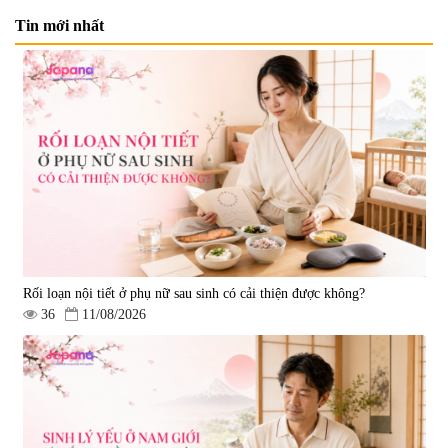
Tin mới nhất
Viên uống bổ não Ribeto Shoji
Viên nang uống cải thiện thị lực,
Ichoha Ekisu Plus - 90 viên
trí nhớ DHA + EPA + Flaxseed
Oil 30 viên/gói - Date 02/2027
|
57.920
|
52.346
1.450.000 đ
225.000 đ
Rối loạn nội tiết ở phụ nữ sau sinh có cải thiện được không?
36
11/08/2026
Tẩy tế bào chết Nichiei Bussan
Viên uống hỗ trợ bền thành
Nano NMN+ Peeling Gel
mạch, ngừa tai biến Elastin Plus
Luxury 200g
& Nattokinase Hokoen 80 viên
|
0
|
0
1.490.000 đ
980.000 đ