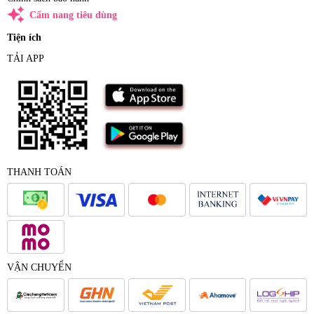
auto_awesome
Cẩm nang tiêu dùng
Tiện ích
TẢI APP
THANH TOÁN
VẬN CHUYỂN