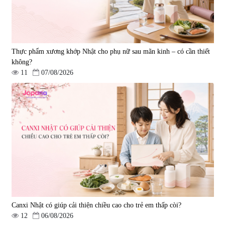
Thực phẩm xương khớp Nhật cho phụ nữ sau mãn kinh – có cần thiết
không?
11
07/08/2026
Viên uống hỗ trợ tăng cường
Viên uống chống lão hóa, tăng
sinh lý nam Fujina Monster Shot
sức khỏe Yangmiwa NMN 60
150 viên
viên
|
12.480
|
42.588
880.000 đ
5.500.000 đ
Canxi Nhật có giúp cải thiện chiều cao cho trẻ em thấp còi?
12
06/08/2026