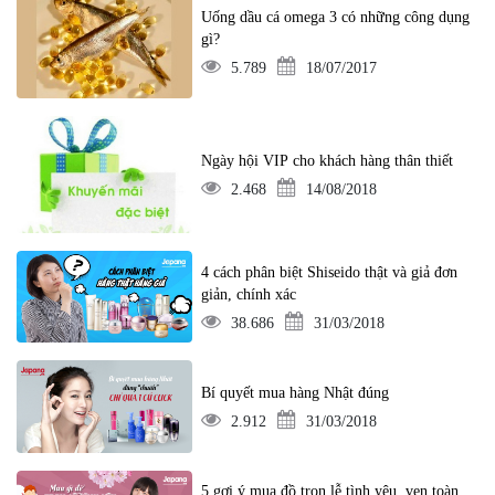
Uống dầu cá omega 3 có những công dụng
gì?
5.789
18/07/2017
Ngày hội VIP cho khách hàng thân thiết
2.468
14/08/2018
4 cách phân biệt Shiseido thật và giả đơn
giản, chính xác
38.686
31/03/2018
Bí quyết mua hàng Nhật đúng
2.912
31/03/2018
5 gợi ý mua đồ trọn lễ tình yêu, vẹn toàn