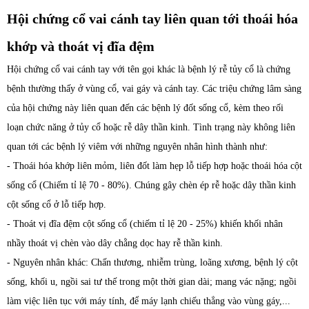
Hội chứng cổ vai cánh tay liên quan tới thoái hóa
khớp và thoát vị đĩa đệm
Hội chứng cổ vai cánh tay với tên gọi khác là bệnh lý rễ tủy cổ là chứng
bệnh thường thấy ở vùng cổ, vai gáy và cánh tay. Các triệu chứng lâm sàng
của hội chứng này liên quan đến các bệnh lý đốt sống cổ, kèm theo rối
loạn chức năng ở tủy cổ hoặc rễ dây thần kinh. Tình trạng này không liên
quan tới các bệnh lý viêm với những nguyên nhân hình thành như:
- Thoái hóa khớp liên mỏm, liên đốt làm hẹp lỗ tiếp hợp hoặc thoái hóa cột
sống cổ (Chiếm tỉ lệ 70 - 80%). Chúng gây chèn ép rễ hoặc dây thần kinh
cột sống cổ ở lỗ tiếp hợp.
- Thoát vị đĩa đệm cột sống cổ (chiếm tỉ lệ 20 - 25%) khiến khối nhân
nhầy thoát vị chèn vào dây chằng dọc hay rễ thần kinh.
- Nguyên nhân khác: Chấn thương, nhiễm trùng, loãng xương, bệnh lý cột
sống, khối u, ngồi sai tư thế trong một thời gian dài; mang vác nặng; ngồi
làm việc liên tục với máy tính, để máy lạnh chiếu thẳng vào vùng gáy,...