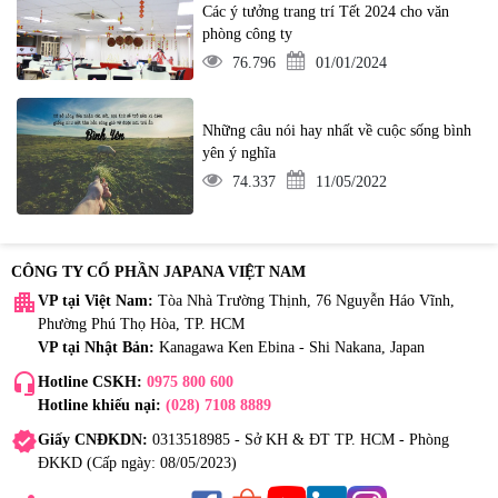
Các ý tưởng trang trí Tết 2024 cho văn
phòng công ty
76.796
01/01/2024
Những câu nói hay nhất về cuộc sống bình
yên ý nghĩa
74.337
11/05/2022
CÔNG TY CỔ PHẦN JAPANA VIỆT NAM
apartment
VP tại Việt Nam:
Tòa Nhà Trường Thịnh, 76 Nguyễn Háo Vĩnh,
Phường Phú Thọ Hòa, TP. HCM
VP tại Nhật Bản:
Kanagawa Ken Ebina - Shi Nakana, Japan
headset_mic
Hotline CSKH:
0975 800 600
Hotline khiếu nại:
(028) 7108 8889
verified
Giấy CNĐKDN:
0313518985 - Sở KH & ĐT TP. HCM - Phòng
ĐKKD (Cấp ngày: 08/05/2023)