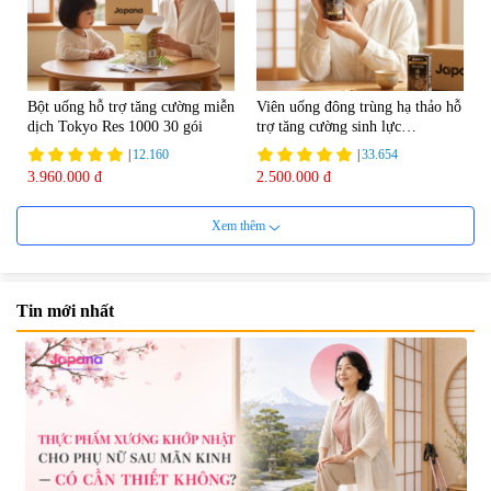
Bột uống hỗ trợ tăng cường miễn
Viên uống đông trùng hạ thảo hỗ
dịch Tokyo Res 1000 30 gói
trợ tăng cường sinh lực
Tohchukasou Premium Yo
|
12.160
|
33.654
Group 180 viên - Date 08/2027
3.960.000 đ
2.500.000 đ
Xem thêm
Tin mới nhất
Mặt Nạ Nichiei Bussan Nano
Viên uống bổ não Ribeto Shoji
NMN+ 3D Face Mask Luxury (8
Ichoha Ekisu Plus - 90 viên
miếng)
|
0
|
57.920
1.890.000 đ
1.450.000 đ