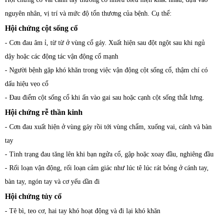
nguyên nhân, vị trí và mức độ tổn thương của bệnh. Cụ thể:
Hội chứng cột sống cổ
- Cơn đau âm ỉ, từ từ ở vùng cổ gáy. Xuất hiện sau đột ngột sau khi ngủ
dậy hoặc các động tác vận động cổ mạnh
- Người bệnh gặp khó khăn trong việc vận động cột sống cổ, thậm chí có
dấu hiệu vẹo cổ
- Đau điểm cột sống cổ khi ấn vào gai sau hoặc cạnh cột sống thắt lưng.
Hội chứng rễ thần kinh
- Cơn đau xuất hiện ở vùng gáy rồi tới vùng chẩm, xuống vai, cánh và bàn
tay
- Tình trạng đau tăng lên khi bạn ngửa cổ, gập hoặc xoay đầu, nghiêng đầu
- Rối loạn vận động, rối loạn cảm giác như lúc tê lúc rát bỏng ở cánh tay,
bàn tay, ngón tay và cơ yếu dần đi
Hội chứng tủy cổ
- Tê bì, teo cơ, hai tay khó hoạt động và đi lại khó khăn