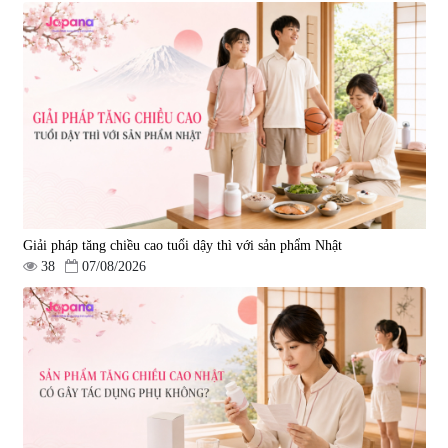
Viên uống phòng ngừa đột quỵ,
tai biến Nattokinase Nano
Premium 120 viên
|
149.877
2.290.000 đ
Giải pháp tăng chiều cao tuổi dậy thì với sản phẩm Nhật
38
07/08/2026