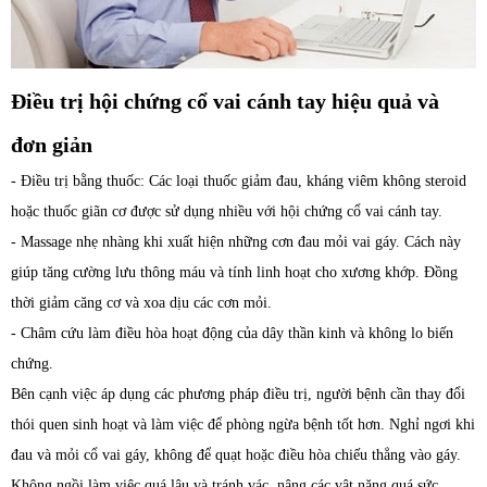
Điều trị hội chứng cổ vai cánh tay hiệu quả và
đơn giản
- Điều trị bằng thuốc: Các loại thuốc giảm đau, kháng viêm không steroid
hoặc thuốc giãn cơ được sử dụng nhiều với hội chứng cổ vai cánh tay.
- Massage nhẹ nhàng khi xuất hiện những cơn đau mỏi vai gáy. Cách này
giúp tăng cường lưu thông máu và tính linh hoạt cho xương khớp. Đồng
thời giảm căng cơ và xoa dịu các cơn mỏi.
- Châm cứu làm điều hòa hoạt động của dây thần kinh và không lo biến
chứng.
Bên cạnh việc áp dụng các phương pháp điều trị, người bệnh cần thay đổi
thói quen sinh hoạt và làm việc để phòng ngừa bệnh tốt hơn. Nghỉ ngơi khi
đau và mỏi cổ vai gáy, không để quạt hoặc điều hòa chiếu thẳng vào gáy.
Không ngồi làm việc quá lâu và tránh vác, nâng các vật nặng quá sức.