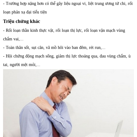
- Trường hợp nặng hơn có thể gây liệu ngoại vi, liệt trung ương tứ chi, rối
loạn phản xạ đại tiểu tiện
Triệu chứng khác
- Rối loạn thần kinh thực vật, rối loạn thị lực, rối loạn vận mạch vùng
chẩm vai,...
- Toàn thân sốt, sụt cân, vã mồ hôi vào ban đêm, rét run,...
- Hội chứng động mạch sống, giảm thị lực thoáng qua, đau vùng chẩm, ù
tai, người mệt mỏi,...