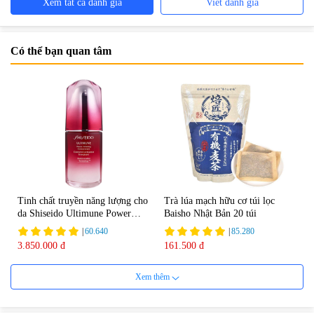
Xem tất cả đánh giá
Viết đánh giá
Có thể bạn quan tâm
Tinh chất truyền năng lượng cho
Trà lúa mạch hữu cơ túi lọc
da Shiseido Ultimune Power
Baisho Nhật Bản 20 túi
75ml
|
60.640
|
85.280
3.850.000 đ
161.500 đ
Xem thêm