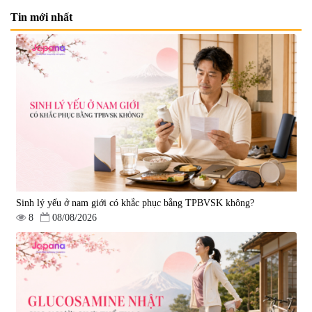
Tin mới nhất
Viên uống bổ não Ribeto Shoji
Viên nang uống cải thiện thị lực,
Ichoha Ekisu Plus - 90 viên
trí nhớ DHA + EPA + Flaxseed
Oil 30 viên/gói - Date 02/2027
|
57.920
|
52.346
1.450.000 đ
225.000 đ
Sinh lý yếu ở nam giới có khắc phục bằng TPBVSK không?
8
08/08/2026
Tẩy tế bào chết Nichiei Bussan
Viên uống hỗ trợ bền thành
Nano NMN+ Peeling Gel
mạch, ngừa tai biến Elastin Plus
Luxury 200g
& Nattokinase Hokoen 80 viên
|
0
|
0
1.490.000 đ
980.000 đ