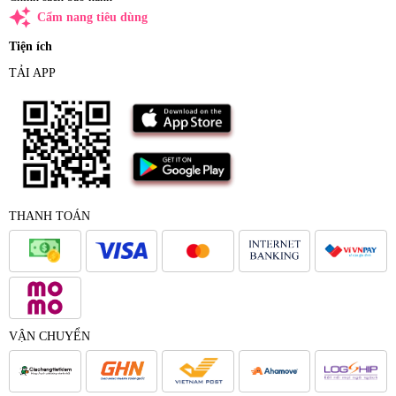
auto_awesome
Cẩm nang tiêu dùng
Tiện ích
TẢI APP
THANH TOÁN
VẬN CHUYỂN