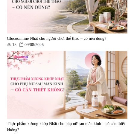
Glucosamine Nhật cho người chơi thể thao – có nên dùng?
15
09/08/2026
Viên uống bổ gan Ribeto Shoji
Viên uống hỗ trợ cải thiện thoát
Hepaclean 60 viên
vị đĩa đệm Kyoto Has 30 viên
|
543.205
|
14.560
690.000 đ
1.600.000 đ
Thực phẩm xương khớp Nhật cho phụ nữ sau mãn kinh – có cần thiết
không?