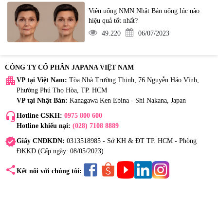
Viên uống NMN Nhật Bản uống lúc nào
hiệu quả tốt nhất?
49.220
06/07/2023
CÔNG TY CỔ PHẦN JAPANA VIỆT NAM
apartment
VP tại Việt Nam:
Tòa Nhà Trường Thịnh, 76 Nguyễn Háo Vĩnh,
Phường Phú Thọ Hòa, TP. HCM
VP tại Nhật Bản:
Kanagawa Ken Ebina - Shi Nakana, Japan
headset_mic
Hotline CSKH:
0975 800 600
Hotline khiếu nại:
(028) 7108 8889
verified
Giấy CNĐKDN:
0313518985 - Sở KH & ĐT TP. HCM - Phòng
ĐKKD (Cấp ngày: 08/05/2023)
share
Kết nối với chúng tôi: