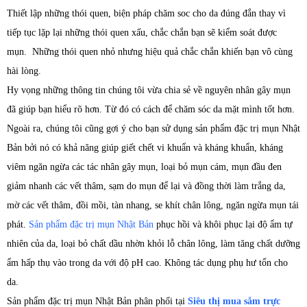
Thiết lập những thói quen, biện pháp chăm soc cho da đúng đắn thay vì
tiếp tục lặp lại những thói quen xấu, chắc chắn bạn sẽ kiểm soát được
mụn. Những thói quen nhỏ nhưng hiệu quả chắc chắn khiến bạn vô cùng
hài lòng.
Hy vọng những thông tin chúng tôi vừa chia sẻ về nguyên nhân gây mụn
đã giúp bạn hiểu rõ hơn. Từ đó có cách để chăm sóc da mặt mình tốt hơn.
Ngoài ra, chúng tôi cũng gợi ý cho bạn sử dụng sản phẩm đặc trị mụn Nhật
Bản bởi nó có khả năng giúp giết chết vi khuẩn và kháng khuẩn, kháng
viêm ngăn ngừa các tác nhân gây mụn, loại bỏ mụn cám, mụn đầu đen
giảm nhanh các vết thâm, sạm do mụn để lại và đồng thời làm trắng da,
mờ các vết thâm, đồi mồi, tàn nhang, se khít chân lông, ngăn ngừa mụn tái
phát.
Sản phẩm đặc trị mụn Nhật Bản
phục hồi và khôi phục lại độ ẩm tự
nhiên của da, loại bỏ chất dầu nhờn khỏi lỗ chân lông, làm tăng chất dưỡng
ẩm hấp thụ vào trong da với độ pH cao. Không tác dụng phụ hư tổn cho
da.
Sản phẩm đặc trị mụn Nhật Bản phân phối tại
Siêu thị mua sắm trực