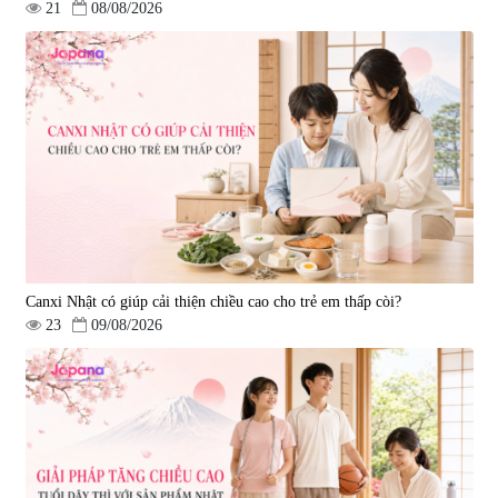
21
08/08/2026
Viên uống hỗ trợ giấc ngủ Fujina
Viên uống phòng ngừa & hỗ trợ
Sleepy Nhật Bản 80 viên
điều trị đột quỵ Biken Kinase
Gold 60 viên
|
13.760
|
0
580.000 đ
1.570.000 đ
Canxi Nhật có giúp cải thiện chiều cao cho trẻ em thấp còi?
23
09/08/2026