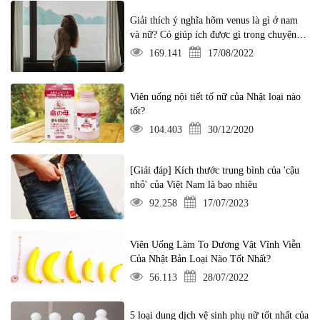
Giải thích ý nghĩa hõm venus là gì ở nam
và nữ? Có giúp ích được gì trong chuyện ấy
không?
169.141
17/08/2022
Viên uống nội tiết tố nữ của Nhật loại nào
tốt?
104.403
30/12/2020
[Giải đáp] Kích thước trung bình của 'cậu
nhỏ' của Việt Nam là bao nhiêu
92.258
17/07/2023
Viên Uống Làm To Dương Vật Vĩnh Viễn
Của Nhật Bản Loại Nào Tốt Nhất?
56.113
28/07/2022
5 loại dung dịch vệ sinh phụ nữ tốt nhất của