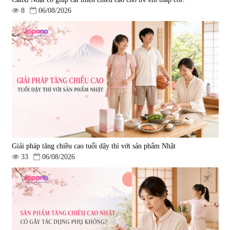
8
06/08/2026
Viên uống hỗ trợ dưỡng thận và
Viên uống hỗ trợ tăng cường
sinh lý nam Waki Kidney &
sinh lý nam Testosterone Welson
Men`s 180 viên - Date 09/2027
For Men 60 viên
|
4.899
|
10.400
1.850.000 đ
739.350 đ
795.000 đ
Giải pháp tăng chiều cao tuổi dậy thì với sản phẩm Nhật
33
06/08/2026
Viên uống đông trùng hạ thảo hỗ
Combo 2 Viên uống tăng cường
trợ tăng cường sinh lực
sinh lực nam giới Smart Power
Tohchukasou Premium Yo
120 viên
|
33.654
|
32.649
Group 180 viên - Date 08/2027
2.500.000 đ
3.160.000 đ