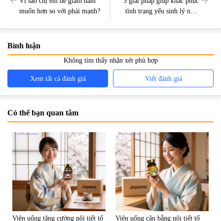
Vì sao chị em dễ giảm ham
5 giải pháp giúp khắc phục
muốn hơn so với phái mạnh?
tình trạng yếu sinh lý nam
hiệu quả bền vững và an toàn
Bình luận
Không tìm thấy nhận xét phù hợp
Xem tất cả đánh giá
Viết đánh giá
Có thể bạn quan tâm
Viên uống tăng cường nội tiết tố
Viên uống cân bằng nội tiết tố