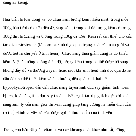
đang ăn kiêng.
Hàu biển là loại động vật có chứa hàm lượng kẽm nhiều nhất, trong mỗi
100g hàu tươi có chứa đến 47,8mg kẽm, trong khi đó lượng kẽm có trong
100g thịt là 5,2mg và 0,8mg trong 100g cá tươi. Kẽm rất cần thiết cho cấu
tạo của testosterone (là hormon sinh dục quan trọng nhất của nam giới và
được tiết ra chủ yếu ở tinh hoàn). Chức năng thận giảm cũng là do thiếu
kẽm. Việc ăn uống không điều độ, lượng kẽm trong cơ thể được bổ sung
không đầy đủ và thường xuyên, hoặc một khi sinh hoạt tình dục quá độ sẽ
dẫn đến cơ thể thiếu kẽm và ảnh hưởng đến quá trình bài tiết
hypophysiotropic, dẫn đến chức năng tuyến sinh dục suy giảm, tinh hoàn
bị teo, khả năng tình dục suy thoái… Bên cạnh tác dụng tích cực với khả
năng sinh lý của nam giới thì kẽm cũng giúp tăng cường hệ miễn dịch của
cơ thể, chính vì vậy nó còn được gọi là thực phẩm của tình yêu.
Trong con hàu rất giàu vitamin và các khoáng chất khác như sắt, đồng,