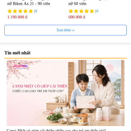
nữ Biken Ax 21 - 90 viên
nữ 60 viên
|
0
|
0
1.190.000 đ
600.000 đ
7%
Xem thêm
Tin mới nhất
Viên uống tăng cường sinh lực
Viên uống cải thiện nội tiết tố nữ
nam giới Smart Power 120 viên
Welson For Women Hàn Quốc
- Date 12/2026
60 viên
|
364.582
|
10.560
1.580.000 đ
739.350 đ
795.000 đ
7%
Canxi Nhật có giúp cải thiện chiều cao cho trẻ em thấp còi?