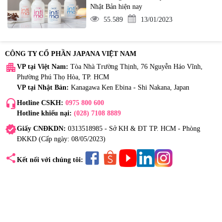
Nhật Bản hiện nay
55.589
13/01/2023
CÔNG TY CỔ PHẦN JAPANA VIỆT NAM
apartment
VP tại Việt Nam:
Tòa Nhà Trường Thịnh, 76 Nguyễn Háo Vĩnh,
Phường Phú Thọ Hòa, TP. HCM
VP tại Nhật Bản:
Kanagawa Ken Ebina - Shi Nakana, Japan
headset_mic
Hotline CSKH:
0975 800 600
Hotline khiếu nại:
(028) 7108 8889
verified
Giấy CNĐKDN:
0313518985 - Sở KH & ĐT TP. HCM - Phòng
ĐKKD (Cấp ngày: 08/05/2023)
share
Kết nối với chúng tôi: