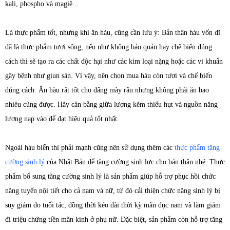
kali, phospho và magiê...
Là thực phẩm tốt, nhưng khi ăn hàu, cũng cần lưu ý: Bản thân hàu vốn dĩ
đã là thực phẩm tươi sống, nếu như không bảo quản hay chế biến đúng
cách thì sẽ tạo ra các chất độc hại như các kim loại nặng hoặc các vi khuẩn
gây bệnh như giun sán. Vì vậy, nên chọn mua hàu còn tươi và chế biến
đúng cách. Ăn hàu rất tốt cho đấng mày râu nhưng không phải ăn bao
nhiêu cũng được. Hãy cân bằng giữa lượng kẽm thiếu hụt và nguồn năng
lượng nạp vào để đạt hiệu quả tốt nhất.
Ngoài hàu biển thì phải mạnh cũng nên sử dụng thêm các
thực phẩm tăng
cường sinh lý
của Nhật Bản để tăng cường sinh lực cho bản thân nhé. Thực
phẩm bổ sung tăng cường sinh lý là sản phẩm giúp hỗ trợ phục hồi chức
năng tuyến nội tiết cho cả nam và nữ, từ đó cải thiện chức năng sinh lý bị
suy giảm do tuổi tác, đồng thời kéo dài thời kỳ mãn dục nam và làm giảm
đi triệu chứng tiền mãn kinh ở phụ nữ. Đặc biệt, sản phẩm còn hỗ trợ tăng