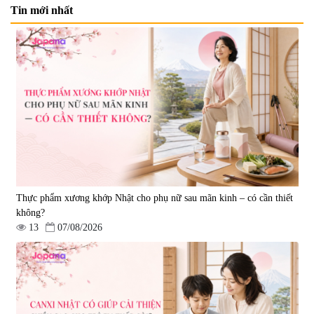
Tin mới nhất
Viên uống bổ gan Ribeto Shoji
Viên uống hỗ trợ giải độc và
Hepaclean 60 viên
phục hồi chức năng gan Biken
Liver Ex 120 viên - Date
|
543.205
|
0
07/2027
690.000 đ
1.390.000 đ
Thực phẩm xương khớp Nhật cho phụ nữ sau mãn kinh – có cần thiết
không?
13
07/08/2026
Viên uống hỗ trợ tim mạch AFC
Viên uống tăng cường miễn dịch
Rich Coenzyme Q10 - 120 viên
Ribeto Shoji Fukujyusen 180
viên
|
2.546
|
32.160
2.890.000 đ
9.850.000 đ