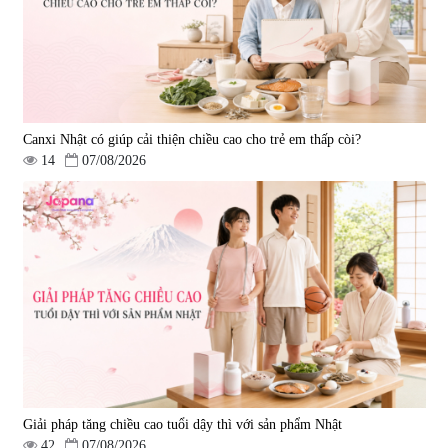
Canxi Nhật có giúp cải thiện chiều cao cho trẻ em thấp còi?
14
07/08/2026
Viên uống hỗ trợ tăng cường
Viên uống hỗ trợ điều trị ung thư
sinh lý nam Fujina Monster Shot
Fucoidan Okinawa Kanehide Bio
150 viên
EX 323mg - 150 viên
|
12.480
|
790.621
880.000 đ
4.473.500 đ
Giải pháp tăng chiều cao tuổi dậy thì với sản phẩm Nhật
42
07/08/2026