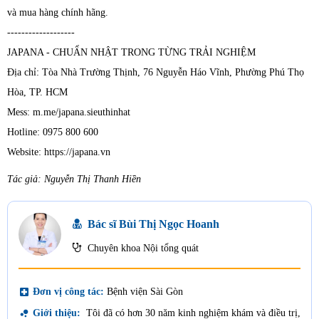
và mua hàng chính hãng.
-------------------
JAPANA - CHUẨN NHẬT TRONG TỪNG TRẢI NGHIỆM
Địa chỉ: Tòa Nhà Trường Thịnh, 76 Nguyễn Háo Vĩnh, Phường Phú Thọ
Hòa, TP. HCM
Mess: m.me/japana.sieuthinhat
Hotline: 0975 800 600
Website: https://japana.vn
Tác giả: Nguyễn Thị Thanh Hiền
Bác sĩ Bùi Thị Ngọc Hoanh
Chuyên khoa Nội tổng quát
local_hospital
Đơn vị công tác:
Bệnh viện Sài Gòn
bubble_chart
Giới thiệu:
Tôi đã có hơn 30 năm kinh nghiệm khám và điều trị,