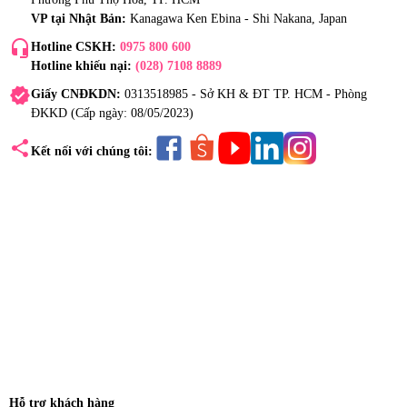
VP tại Nhật Bản:
Kanagawa Ken Ebina - Shi Nakana, Japan
headset_mic
Hotline CSKH:
0975 800 600
Hotline khiếu nại:
(028) 7108 8889
verified
Giấy CNĐKDN:
0313518985 - Sở KH & ĐT TP. HCM - Phòng
ĐKKD (Cấp ngày: 08/05/2023)
share
Kết nối với chúng tôi:
Hỗ trợ khách hàng