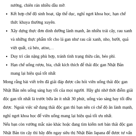
nướng, chiên rán nhiều dầu mỡ.
Kết hợp chế độ sinh hoạt, tập thể dục, nghỉ ngơi khoa học, hạn chế
thức khuya thường xuyên.
Xây dựng thực đơn dinh dưỡng lành mạnh, ăn nhiều trái cây, rau xanh
và những thực phẩm tốt cho lá gan như rau cải xanh, nho, bưởi, quả
việt quất, cá béo, atiso,...
Duy trì cân nặng phù hợp, tránh tình trạng thừa cân, béo phì.
Hạn chế uống rượu, bia, chất kích thích để thải độc gan Nhật Bản
mang lại hiệu quả tốt nhất
Mong rằng bài viết trên đã giải đáp được câu hỏi viên uống thải độc gan
Nhật Bản nên uống sáng hay tối của mọi người. Hãy ghi nhớ thời điểm giải
độc gan tốt nhất là trước bữa ăn ít nhất 30 phút, uống vào sáng hay tối đều
được. Ngoài việc sử dụng thải độc gan thì bạn nên có chế độ ăn lành mạnh,
nghỉ ngơi khoa học để viên uống mang lại hiệu quả tối ưu nhất.
Nếu bạn còn vướng mắc nào khác hoặc đang tìm kiếm nơi bán thải độc gan
Nhật Bản tin cậy thì hãy đến ngay siêu thị Nhật Bản Japana để được tư vấn