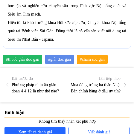
học tập và nghiên cứu chuyên sâu trong lĩnh vực Nội tổng quát và
Siêu âm Tim mạch.
Hiện tôi là Phó trưởng khoa Hồi sức cấp cứu, Chuyên khoa Nội tổng
quát tại Bệnh viện Sài Gòn. Đồng thời là cố vấn sản xuất nội dung tại
Siêu thị Nhật Bản - Japana.
#thuốc giải độc gan
#giải độc gan
#chăm sóc gan
Bài trước đó
Bài tiếp theo
Phương pháp nhịn ăn gián
Mua đông trùng hạ thảo Nhật
đoạn 4 4 12 là như thế nào?
Bản chính hãng ở đâu uy tín?
Bình luận
Không tìm thấy nhận xét phù hợp
Xem tất cả đánh giá
Viết đánh giá