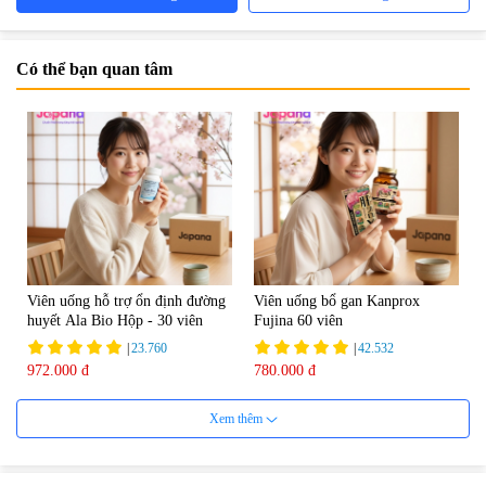
Có thể bạn quan tâm
Viên uống hỗ trợ ổn định đường
Viên uống bổ gan Kanprox
huyết Ala Bio Hộp - 30 viên
Fujina 60 viên
|
23.760
|
42.532
972.000 đ
780.000 đ
Xem thêm