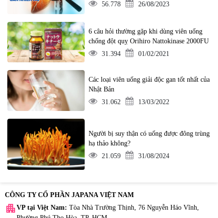
56.778
26/08/2023
6 câu hỏi thường gặp khi dùng viên uống
chống đột quỵ Orihiro Nattokinase 2000FU
31.394
01/02/2021
Các loại viên uống giải độc gan tốt nhất của
Nhật Bản
31.062
13/03/2022
Người bị suy thận có uống được đông trùng
hạ thảo không?
21.059
31/08/2024
CÔNG TY CỔ PHẦN JAPANA VIỆT NAM
apartment
VP tại Việt Nam:
Tòa Nhà Trường Thịnh, 76 Nguyễn Háo Vĩnh,
Phường Phú Thọ Hòa, TP. HCM