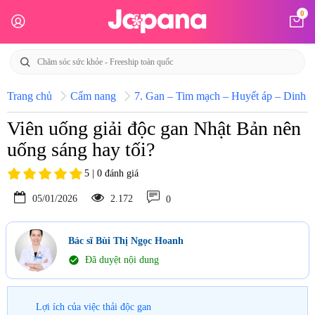
0
Trang chủ
Cẩm nang
7. Gan – Tim mạch – Huyết áp – Dinh d
Viên uống giải độc gan Nhật Bản nên
uống sáng hay tối?
5 | 0 đánh giá
05/01/2026
2.172
0
Bác sĩ Bùi Thị Ngọc Hoanh
check_circle
Đã duyệt nội dung
Lợi ích của việc thải độc gan