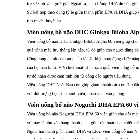
trẻ sơ sinh và người già. Ngoài ra, hàm lượng DHA đủ còn giúp
Sự kết hợp theo đúng tỷ lệ giữa thành phần EPA và DHA giúp c
tim mạch, huyết áp.
Viên uống bổ não DHC Ginkgo Biloba Alp
Viên uống bổ não DHC Ginkgo Biloba Alpha 60 viên giúp cho b
quá trình máu lưu thông lên não, từ đó giúp cho người dùng c
Công dụng chính của sản phẩm là cải thiện hoạt động chức năn
của hệ thần kinh. Với chiết xuất từ lá bạch quả, viên uống bổ
từ đó nhận được cảm tình lớn từ đông đảo người tiêu dùng.
Viên uống DHC Nhật Bản còn giúp giảm nhanh các cơn đau đầu, 
với đối tượng học sinh, sinh viên, nhân viên văn phòng.
Viên uống bổ não Noguchi DHA EPA 60 vi
Viên uống bổ não Noguchi DHA EPA 60 viên giúp cho đôi mắt 
vời này là nhờ vào bảng thành phần gồm các hoạt chất chiết xuấ
Ngoài hai thành phần chính DHA và EPA, viên uống bổ não Nhật