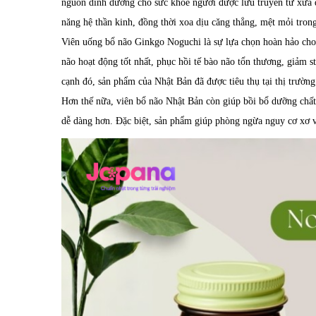
nguồn dinh dưỡng cho sức khỏe người được lưu truyền từ xưa đ
năng hệ thần kinh, đồng thời xoa dịu căng thẳng, mệt mỏi trong
Viên uống bổ não Ginkgo Noguchi là sự lựa chọn hoàn hảo ch
não hoạt động tốt nhất, phục hồi tế bào não tổn thương, giảm s
cạnh đó, sản phẩm của Nhật Bản đã được tiêu thụ tại thị trường
Hơn thế nữa, viên bổ não Nhật Bản còn giúp bồi bổ dưỡng chất 
dễ dàng hơn. Đặc biệt, sản phẩm giúp phòng ngừa nguy cơ xơ 