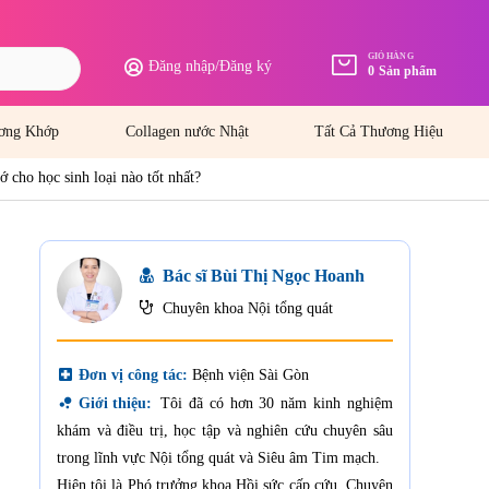
GIỎ HÀNG
Đăng nhập
/
Đăng ký
0
Sản phẩm
ơng Khớp
Collagen nước Nhật
Tất Cả Thương Hiệu
 cho học sinh loại nào tốt nhất?
Bác sĩ Bùi Thị Ngọc Hoanh
Chuyên khoa Nội tổng quát
local_hospital
Đơn vị công tác:
Bệnh viện Sài Gòn
bubble_chart
Giới thiệu:
Tôi đã có hơn 30 năm kinh nghiệm
khám và điều trị, học tập và nghiên cứu chuyên sâu
trong lĩnh vực Nội tổng quát và Siêu âm Tim mạch.
Hiện tôi là Phó trưởng khoa Hồi sức cấp cứu, Chuyên