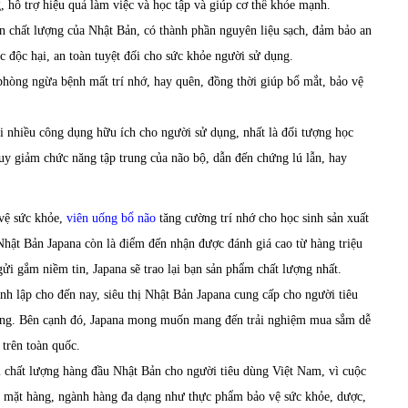
g, hỗ trợ hiệu quả làm việc và học tập và giúp cơ thể khỏe mạnh.
n chất lượng của Nhật Bản, có thành phần nguyên liệu sạch, đảm bảo an
c độc hại, an toàn tuyệt đối cho sức khỏe người sử dụng.
 phòng ngừa bệnh mất trí nhớ, hay quên, đồng thời giúp bổ mắt, bảo vệ
i nhiều công dụng hữu ích cho người sử dụng, nhất là đối tượng học
suy giảm chức năng tập trung của não bộ, dẫn đến chứng lú lẫn, hay
 vệ sức khỏe,
viên uống bổ não
tăng cường trí nhớ cho học sinh sản xuất
ị Nhật Bản Japana còn là điểm đến nhận được đánh giá cao từ hàng triệu
gửi gắm niềm tin, Japana sẽ trao lại bạn sản phẩm chất lượng nhất.
h lập cho đến nay, siêu thị Nhật Bản Japana cung cấp cho người tiêu
ãng. Bên cạnh đó, Japana mong muốn mang đến trải nghiệm mua sắm dễ
 trên toàn quốc.
 chất lượng hàng đầu Nhật Bản cho người tiêu dùng Việt Nam, vì cuộc
c mặt hàng, ngành hàng đa dạng như thực phẩm bảo vệ sức khỏe, dược,