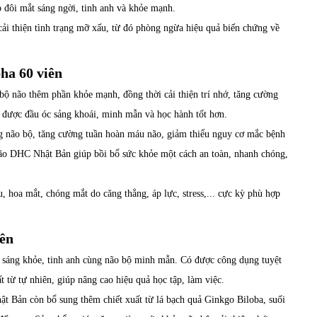
 đôi mắt sáng ngời, tinh anh và khỏe mạnh.
ải thiện tình trạng mỡ xấu, từ đó phòng ngừa hiệu quả biến chứng về
ha 60 viên
ộ não thêm phần khỏe mạnh, đồng thời cải thiện trí nhớ, tăng cường
ó được đầu óc sảng khoái, minh mẫn và học hành tốt hơn.
g não bộ, tăng cường tuần hoàn máu não, giảm thiểu nguy cơ mắc bệnh
 não DHC Nhật Bản giúp bồi bổ sức khỏe một cách an toàn, nhanh chóng,
hoa mắt, chóng mắt do căng thẳng, áp lực, stress,... cực kỳ phù hợp
ên
sáng khỏe, tinh anh cùng não bộ minh mẫn. Có được công dụng tuyệt
t từ tự nhiên, giúp nâng cao hiệu quả học tập, làm việc.
 Bản còn bổ sung thêm chiết xuất từ lá bạch quả Ginkgo Biloba, suối