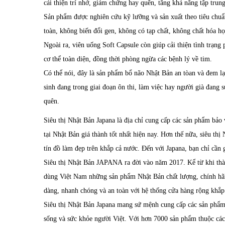
cải thiện trí nhớ, giảm chứng hay quên, tăng khả năng tập trun
Sản phẩm được nghiên cứu kỹ lưỡng và sản xuất theo tiêu chuẩ
toàn, không biến đổi gen, không có tạp chất, không chất hóa họ
Ngoài ra, viên uống Soft Capsule còn giúp cải thiện tình trạng
cơ thể toàn diện, đồng thời phòng ngừa các bệnh lý về tim.
Có thể nói, đây là sản phẩm bổ não Nhật Bản an tòan và đem lạ
sinh đang trong giai đoạn ôn thi, làm việc hay người già đang 
quên.
Siêu thị Nhật Bản Japana là địa chỉ cung cấp các sản phẩm bảo
tại Nhật Bản giá thành tốt nhất hiện nay. Hơn thế nữa, siêu th
tín đồ làm đẹp trên khắp cả nước. Đến với Japana, bạn chỉ cần 
Siêu thị Nhật Bản JAPANA ra đời vào năm 2017. Kể từ khi thàn
dùng Việt Nam những sản phẩm Nhật Bản chất lượng, chính h
dàng, nhanh chóng và an toàn với hệ thống cửa hàng rộng khắp
Siêu thị Nhật Bản Japana mang sứ mệnh cung cấp các sản phẩm
sống và sức khỏe người Việt. Với hơn 7000 sản phẩm thuộc cá