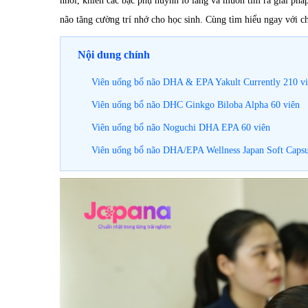
nhối, khiến các bậc phụ huynh lo lắng và muốn tìm ra giải pháp
não tăng cường trí nhớ cho học sinh. Cùng tìm hiểu ngay với c
Nội dung chính
Viên uống bổ não DHA & EPA Yakult Currently 210 v
Viên uống bổ não DHC Ginkgo Biloba Alpha 60 viên
Viên uống bổ não Noguchi DHA EPA 60 viên
Viên uống bổ não DHA/EPA Wellness Japan Soft Capsu