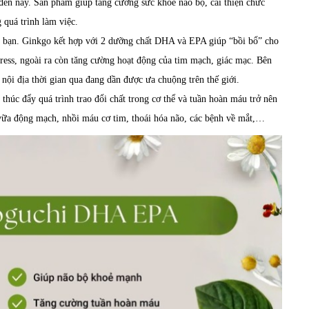
ến nay. Sản phẩm giúp tăng cường sức khỏe não bộ, cải thiện chức
 quá trình làm việc.
o bạn. Ginkgo kết hợp với 2 dưỡng chất DHA và EPA giúp “bồi bổ” cho
tress, ngoài ra còn tăng cường hoạt động của tim mạch, giác mạc. Bên
 nội địa thời gian qua đang dần được ưa chuộng trên thế giới.
thúc đẩy quá trình trao đổi chất trong cơ thể và tuần hoàn máu trở nên
vữa động mạch, nhồi máu cơ tim, thoái hóa não, các bệnh về mắt,…