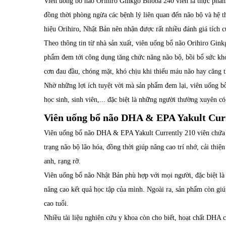
Viên uống bổ não Orihiro Ginkgo Biloba 240 viên là thực phẩm 
đồng thời phòng ngừa các bệnh lý liên quan đến não bộ và hệ t
hiệu Orihiro, Nhật Bản nên nhận được rất nhiều đánh giá tích c
Theo thông tin từ nhà sản xuất, viên uống bổ não Orihiro Ginkg
phẩm đem tới công dụng tăng chức năng não bộ, bồi bổ sức khỏ
cơn đau đầu, chóng mặt, khó chịu khi thiếu máu não hay căng t
Nhờ những lợi ích tuyệt vời mà sản phẩm đem lại, viên uống b
học sinh, sinh viên,... đặc biệt là những người thường xuyên có
Viên uống bổ não DHA & EPA Yakult Curr
Viên uống bổ não DHA & EPA Yakult Currently 210 viên chứa 
trạng não bộ lão hóa, đồng thời giúp nâng cao trí nhớ, cải thi
anh, rạng rỡ.
Viên uống bổ não Nhật Bản phù hợp với mọi người, đặc biệt là đ
nâng cao kết quả học tập của mình. Ngoài ra, sản phẩm còn giú
cao tuổi.
Nhiều tài liệu nghiên cứu y khoa còn cho biết, hoạt chất DHA c