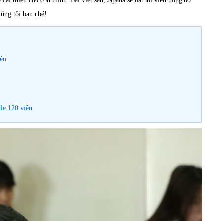
 cải thiện cho con mình. Bài viết sau, Japana sẽ bật mí viên uống bổ
húng tôi bạn nhé!
iên
le 120 viên