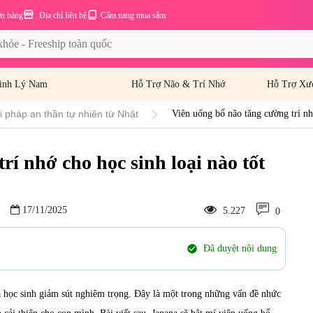
ơn hàng
Địa chỉ liên hệ
Cẩm nang mua sắm
inh Lý Nam
Hỗ Trợ Não & Trí Nhớ
Hỗ Trợ Xư
i pháp an thần tự nhiên từ Nhật
Viên uống bổ não tăng cường trí nhớ
rí nhớ cho học sinh loại nào tốt
17/11/2025
5.227
0
check_circle
Đã duyệt nội dung
ủa học sinh giảm sút nghiêm trọng. Đây là một trong những vấn đề nhức