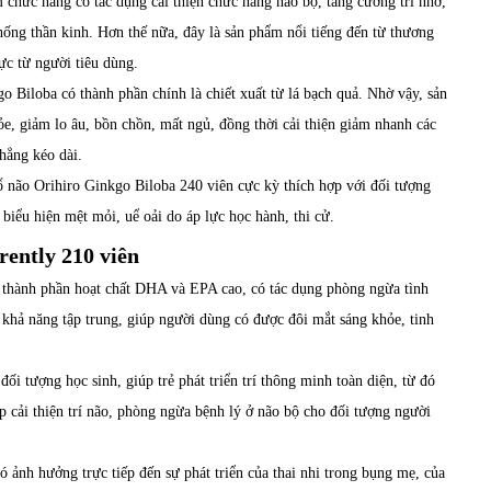
chức năng có tác dụng cải thiện chức năng não bộ, tăng cường trí nhớ,
hống thần kinh. Hơn thế nữa, đây là sản phẩm nổi tiếng đến từ thương
ực từ người tiêu dùng.
o Biloba có thành phần chính là chiết xuất từ lá bạch quả. Nhờ vậy, sản
e, giảm lo âu, bồn chồn, mất ngủ, đồng thời cải thiện giảm nhanh các
hẳng kéo dài.
ổ não Orihiro Ginkgo Biloba 240 viên cực kỳ thích hợp với đối tượng
 biểu hiện mệt mỏi, uể oải do áp lực học hành, thi cử.
ently 210 viên
thành phần hoạt chất DHA và EPA cao, có tác dụng phòng ngừa tình
ện khả năng tập trung, giúp người dùng có được đôi mắt sáng khỏe, tinh
ối tượng học sinh, giúp trẻ phát triển trí thông minh toàn diện, từ đó
p cải thiện trí não, phòng ngừa bệnh lý ở não bộ cho đối tượng người
ó ảnh hưởng trực tiếp đến sự phát triển của thai nhi trong bụng mẹ, của