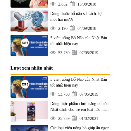
2.852
13/08/2018
Dùng thuốc bổ não sai cách: lợi
một hại mười
2.190
04/09/2018
5 viên uống Bổ Não của Nhật Bản
tốt nhất hiện nay
53.730
07/05/2019
Lượt xem nhiều nhất
5 viên uống Bổ Não của Nhật Bản
tốt nhất hiện nay
53.730
07/05/2019
Dùng thực phẩm chức năng bổ não
Nhật dành cho trẻ em loại nào hiệu
quả?
25.759
01/02/2021
Các loại viên uống bổ giúp ăn ngon