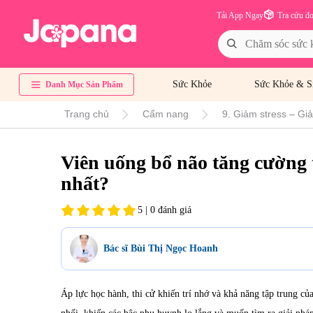
Tải App Ngay
Tra cứu đ
Sức Khỏe
Sức Khỏe & S
Danh Mục Sản Phẩm
Trang chủ
Cẩm nang
9. Giảm stress – Giả
Viên uống bổ não tăng cường t
nhất?
5 | 0 đánh giá
Bác sĩ Bùi Thị Ngọc Hoanh
Áp lực học hành, thi cử khiến trí nhớ và khả năng tập trung c