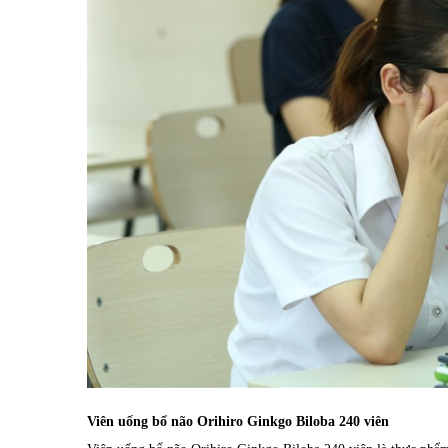
Viên uống bổ não Orihiro Ginkgo Biloba 240 viên