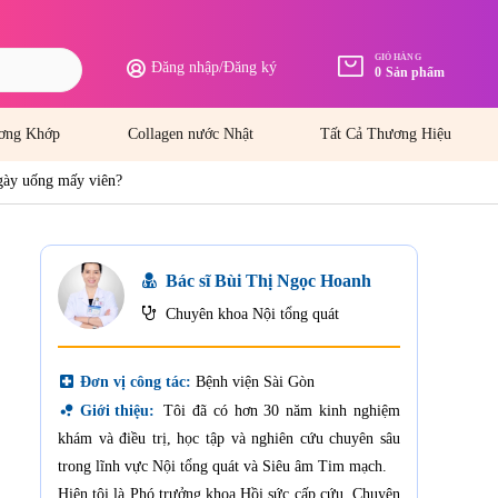
GIỎ HÀNG
Đăng nhập
/
Đăng ký
0
Sản phẩm
ơng Khớp
Collagen nước Nhật
Tất Cả Thương Hiệu
gày uống mấy viên?
Bác sĩ Bùi Thị Ngọc Hoanh
Chuyên khoa Nội tổng quát
local_hospital
Đơn vị công tác:
Bệnh viện Sài Gòn
bubble_chart
Giới thiệu:
Tôi đã có hơn 30 năm kinh nghiệm
khám và điều trị, học tập và nghiên cứu chuyên sâu
trong lĩnh vực Nội tổng quát và Siêu âm Tim mạch.
Hiện tôi là Phó trưởng khoa Hồi sức cấp cứu, Chuyên