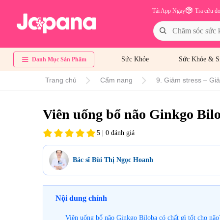
Tải App Ngay
Tra cứu đ
Sức Khỏe
Sức Khỏe & S
Danh Mục Sản Phẩm
Trang chủ
Cẩm nang
9. Giảm stress – Giả
Viên uống bổ não Ginkgo Bil
5 | 0 đánh giá
Bác sĩ Bùi Thị Ngọc Hoanh
Nội dung chính
Viên uống bổ não Ginkgo Biloba có chất gì tốt cho não