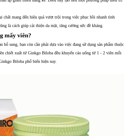
nhãn áp giảm thiểu đáng kể. Điều này tạo nên một phương pháp điều trị
i chất mang đến hiệu quả vượt trội trong việc phục hồi nhanh tình
ũng là cách giúp cải thiện da mặt, tăng cường sức đề kháng.
ng mấy viên?
ần bổ sung, bạn còn cần phải dựa vào việc đang sử dụng sản phẩm thuộc
iên chiết xuất từ Ginkgo Biloba đều khuyến cáo uống từ 1 - 2 viên mỗi
Ginkgo Biloba phổ biến hiện nay.