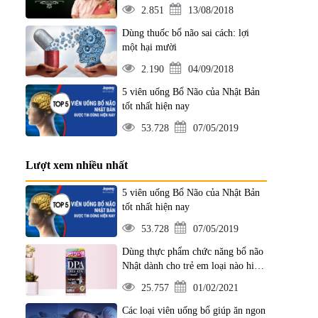
2.851
13/08/2018
Dùng thuốc bổ não sai cách: lợi
một hại mười
2.190
04/09/2018
5 viên uống Bổ Não của Nhật Bản
tốt nhất hiện nay
53.728
07/05/2019
Lượt xem nhiều nhất
5 viên uống Bổ Não của Nhật Bản
tốt nhất hiện nay
53.728
07/05/2019
Dùng thực phẩm chức năng bổ não
Nhật dành cho trẻ em loại nào hiệu
quả?
25.757
01/02/2021
Các loại viên uống bổ giúp ăn ngon