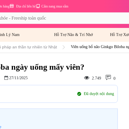
ơn hàng
Địa chỉ liên hệ
Cẩm nang mua sắm
inh Lý Nam
Hỗ Trợ Não & Trí Nhớ
Hỗ Trợ Xư
i pháp an thần tự nhiên từ Nhật
Viên uống bổ não Ginkgo Biloba n
oba ngày uống mấy viên?
27/11/2025
2.749
0
check_circle
Đã duyệt nội dung
?