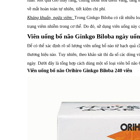
tuần. Kết quả cho thấy rằng, chứng thoái hóa điểm vàng, tăng 
về mắt hoàn toàn tự nhiên, tiết kiệm chi phí.
Kháng khuẩn, ngừa viêm:
Trong Ginkgo Biloba có rất nhiều loạ
trạng viêm nhiễm trong cơ thể. Do đó, sử dụng viên uống này c
Viên uống bổ não Ginkgo Biloba ngày uố
Để có thể xác định rõ số lượng viên uống bổ nào từ bạch quả c
thương hiệu nào. Tuy nhiên, theo khảo sát thì đa số các dòng v
ngày. Dưới đây là tổng hợp cách dùng một số loại viên bổ não 
Viên uống bổ não Orihiro Ginkgo Biloba 240 viên