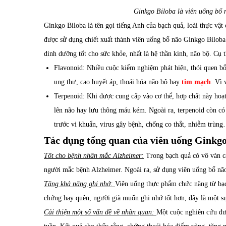
Ginkgo Biloba là viên uống bổ n
Ginkgo Biloba là tên gọi tiếng Anh của bạch quả, loài thực vật
được sử dụng chiết xuất thành viên uống bổ não Ginkgo Biloba 
dinh dưỡng tốt cho sức khỏe, nhất là hệ thần kinh, não bộ. Cụ 
Flavonoid: Nhiều cuộc kiểm nghiệm phát hiện, thói quen bổ 
ung thư, cao huyết áp, thoái hóa não bộ hay
tim mạch
. Vì 
Terpenoid: Khi được cung cấp vào cơ thể, hợp chất này hoạt 
lên não hay lưu thông máu kém. Ngoài ra, terpenoid còn có
trước vi khuẩn, virus gây bệnh, chống co thắt, nhiễm trù
Tác dụng tổng quan của viên uống Ginkgo
Tốt cho bệnh nhân mắc Alzheimer:
Trong bạch quả có vô vàn cá
người mắc bệnh Alzheimer. Ngoài ra, sử dụng viên uống bổ nã
Tăng khả năng ghi nhớ:
Viên uống thực phẩm chức năng từ bạch
chứng hay quên, người già muốn ghi nhớ tốt hơn, đây là một sự
Cải thiện một số vấn đề về nhãn quan:
Một cuộc nghiên cứu đượ