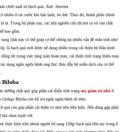
ão chiết xuất từ bạch quả. Ảnh: Internet
 có nhiều ở các nước khí hậu lạnh, ôn đới. Theo đó, thành phần chính
là lá. Trong bộ phận này, các nhà nghiên cứu đã tìm ra vô vàn chất
thể bao gồm:
sung chất này có thể giúp cơ thể chống lại nhiều vấn đề mãn tính như
vậy, lá bạch quả mới được sử dụng nhiều trong cải thiện hệ thần kinh.
động tốt trong việc tăng tuần hoàn máu, cải thiện tình trạng thiếu máu
 tác dụng ngăn ngừa bệnh ung thư, thúc đẩy hệ miễn dịch của cơ thể
ng…
 Biloba
c dưỡng chất quý góp phần cải thiện tình trạng
suy giảm trí nhớ
ở
o Ginkgo Biloba còn hỗ trợ ngăn ngừa bệnh từ sớm.
 quả còn góp phần cải thiện trí nhớ siêu hữu hiệu. Nếu đang gặp phải
 lựa chọn tuyệt vời.
c thực hiện trên nhóm người bổ sung 120gr bạch quả liên tục trong 8