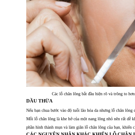
Các lỗ chân lông bắt đầu hiện rõ và trông to hơn 
DẦU THỪA
Nếu bạn chua bước vào độ tuổi lão hóa da nhưng lỗ chân lông đ
Mỗi lỗ chân lông là khe hở của một nang lông nhỏ nên rất dễ kh
phần hình thành mụn và làm giãn lỗ chân lông của bạn, khiến c
CÁC NGUYÊN NHÂN KHÁC KHIẾN LỖ CHÂN 