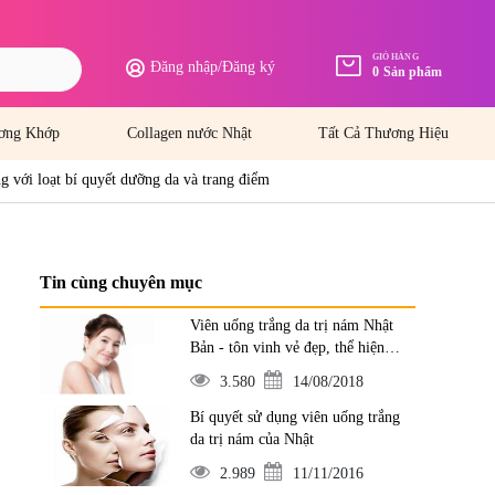
GIỎ HÀNG
Đăng nhập
/
Đăng ký
0
Sản phẩm
ơng Khớp
Collagen nước Nhật
Tất Cả Thương Hiệu
g với loạt bí quyết dưỡng da và trang điểm
Tin cùng chuyên mục
Viên uống trắng da trị nám Nhật
Bản - tôn vinh vẻ đẹp, thể hiện
đẳng cấp
3.580
14/08/2018
Bí quyết sử dụng viên uống trắng
da trị nám của Nhật
2.989
11/11/2016