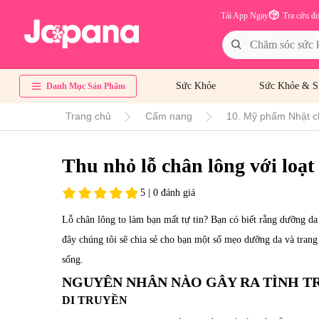
Tải App Ngay
Tra cứu đ
Sức Khỏe
Sức Khỏe & S
Danh Mục Sản Phẩm
Trang chủ
Cẩm nang
10. Mỹ phẩm Nhật c
Thu nhỏ lỗ chân lông với loạt
5 | 0 đánh giá
Lỗ chân lông to làm bạn mất tự tin? Bạn có biết rằng dưỡng da
đây chúng tôi sẽ chia sẻ cho bạn một số mẹo dưỡng da và trang
sống.
NGUYÊN NHÂN NÀO GÂY RA TÌNH T
DI TRUYỀN