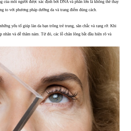
ông của mỗi người được xác định bởi DNA và phần lớn là không thể thay
 lông to với phương pháp dưỡng da và trang điểm đúng cách.
 những yếu tố giúp làn da bạn trông trẻ trung, săn chắc và rạng rỡ. Khi
nếp nhăn và dễ thâm nám. Từ đó, các lỗ chân lông bắt đầu hiện rõ và