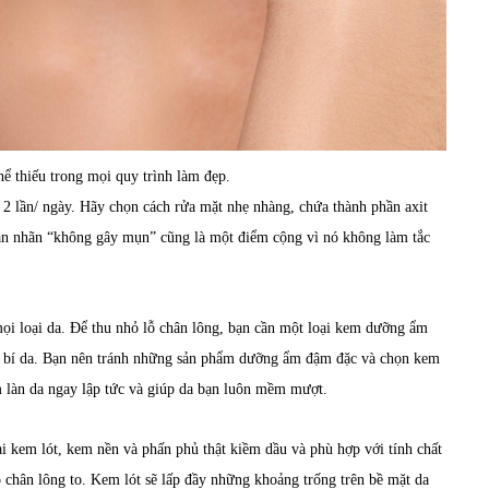
hể thiếu trong mọi quy trình làm đẹp.
ặt 2 lần/ ngày. Hãy chọn cách rửa mặt nhẹ nhàng, chứa thành phần axit
án nhãn “không gây mụn” cũng là một điểm cộng vì nó không làm tắc
ọi loại da. Để thu nhỏ lỗ chân lông, bạn cần một loại kem dưỡng ẩm
y bí da. Bạn nên tránh những sản phẩm dưỡng ẩm đậm đặc và chọn kem
làn da ngay lập tức và giúp da bạn luôn mềm mượt.
i kem lót, kem nền và phấn phủ thật kiềm dầu và phù hợp với tính chất
ỗ chân lông to. Kem lót sẽ lấp đầy những khoảng trống trên bề mặt da