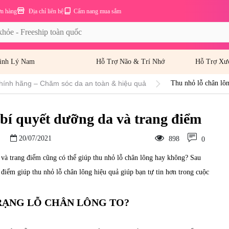
ơn hàng
Địa chỉ liên hệ
Cẩm nang mua sắm
inh Lý Nam
Hỗ Trợ Não & Trí Nhớ
Hỗ Trợ Xư
hính hãng – Chăm sóc da an toàn & hiệu quả
Thu nhỏ lỗ chân lôn
 bí quyết dưỡng da và trang điểm
20/07/2021
898
0
 và trang điểm cũng có thể giúp thu nhỏ lỗ chân lông hay không? Sau
 điểm giúp thu nhỏ lỗ chân lông hiệu quả giúp bạn tự tin hơn trong cuộc
RẠNG LỖ CHÂN LÔNG TO?