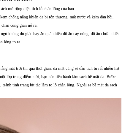
cách mở rộng diện tích lỗ chân lông của bạn.
 kem chống nắng khiến da bị tổn thương, mất nước và kém đàn hồi.
ỗ chân cũng giãn nở ra.
 ngủ không đủ giấc hay ăn quá nhiều đồ ăn cay nóng, đồ ăn chứa nhiều
n lông to ra.
ng mặt trời thì qua thời gian, da mặt cũng sẽ dần tích tụ rất nhiều hạt
 một lớp trang điểm mới, bạn nên tiến hành làm sạch bề mặt da. Bước
 tránh tình trạng bít tắc làm to lỗ chân lông. Ngoài ra bề mặt da sạch