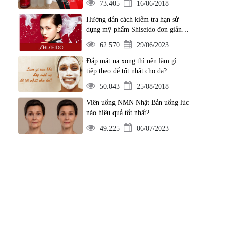
73.405
16/06/2018
Hướng dẫn cách kiểm tra hạn sử
dụng mỹ phẩm Shiseido đơn giản
nhất
62.570
29/06/2023
Đắp mặt nạ xong thì nên làm gì
tiếp theo để tốt nhất cho da?
50.043
25/08/2018
Viên uống NMN Nhật Bản uống lúc
nào hiệu quả tốt nhất?
49.225
06/07/2023