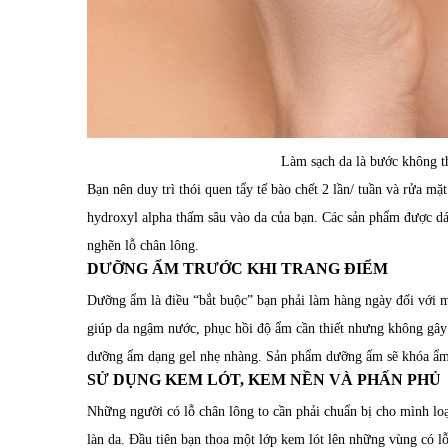
Làm sạch da là bước không t
Bạn nên duy trì thói quen tẩy tế bào chết 2 lần/ tuần và rửa m
hydroxyl alpha thấm sâu vào da của bạn. Các sản phẩm được d
nghẽn lỗ chân lông.
DƯỠNG ẨM TRƯỚC KHI TRANG ĐIỂM
Dưỡng ẩm là điều “bắt buộc” bạn phải làm hàng ngày đối với m
giúp da ngậm nước, phục hồi độ ẩm cần thiết nhưng không gâ
dưỡng ẩm dạng gel nhẹ nhàng. Sản phẩm dưỡng ẩm sẽ khóa ẩm 
SỬ DỤNG KEM LÓT, KEM NỀN VÀ PHẤN PHỦ
Những người có lỗ chân lông to cần phải chuẩn bị cho mình loạ
làn da. Đầu tiên bạn thoa một lớp kem lót lên những vùng có l