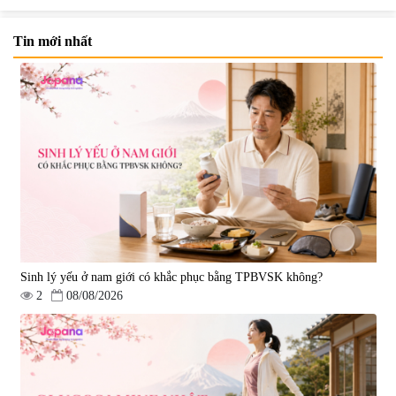
Tin mới nhất
Viên uống bổ não Ribeto Shoji
Viên nang uống cải thiện thị lực,
Ichoha Ekisu Plus - 90 viên
trí nhớ DHA + EPA + Flaxseed
Oil 30 viên/gói - Date 02/2027
|
57.920
|
52.346
1.450.000 đ
225.000 đ
Sinh lý yếu ở nam giới có khắc phục bằng TPBVSK không?
2
08/08/2026
Tẩy tế bào chết Nichiei Bussan
Viên uống hỗ trợ bền thành
Nano NMN+ Peeling Gel
mạch, ngừa tai biến Elastin Plus
Luxury 200g
& Nattokinase Hokoen 80 viên
|
0
|
0