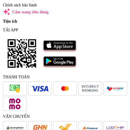
Chính sách bảo hành
auto_awesome
Cẩm nang tiêu dùng
Tiện ích
TẢI APP
THANH TOÁN
VẬN CHUYỂN