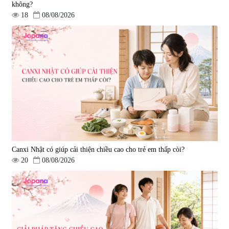
không?
18
08/08/2026
Viên uống hỗ trợ giấc ngủ Fujina
Viên uống phòng ngừa & hỗ trợ
Sleepy Nhật Bản 80 viên
điều trị đột quỵ Biken Kinase
Gold 60 viên
|
13.760
|
0
580.000 đ
1.570.000 đ
Canxi Nhật có giúp cải thiện chiều cao cho trẻ em thấp còi?
20
08/08/2026