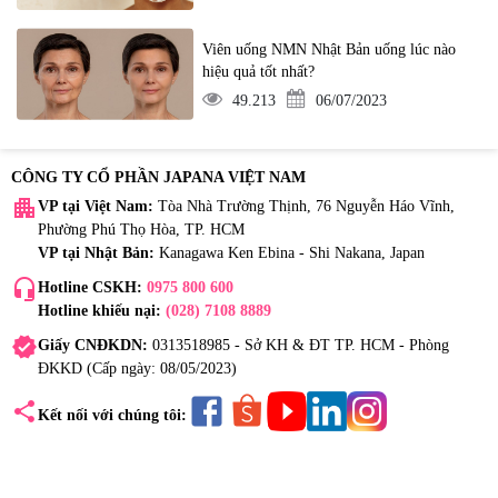
Viên uống NMN Nhật Bản uống lúc nào
hiệu quả tốt nhất?
49.213
06/07/2023
CÔNG TY CỔ PHẦN JAPANA VIỆT NAM
apartment
VP tại Việt Nam:
Tòa Nhà Trường Thịnh, 76 Nguyễn Háo Vĩnh,
Phường Phú Thọ Hòa, TP. HCM
VP tại Nhật Bản:
Kanagawa Ken Ebina - Shi Nakana, Japan
headset_mic
Hotline CSKH:
0975 800 600
Hotline khiếu nại:
(028) 7108 8889
verified
Giấy CNĐKDN:
0313518985 - Sở KH & ĐT TP. HCM - Phòng
ĐKKD (Cấp ngày: 08/05/2023)
share
Kết nối với chúng tôi: