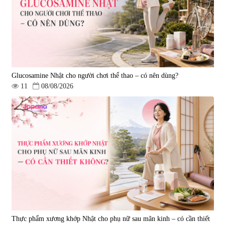
1.490.000 đ
980.000 đ
Glucosamine Nhật cho người chơi thể thao – có nên dùng?
11
08/08/2026
Viên uống bổ gan Ribeto Shoji
Viên uống hỗ trợ cải thiện thoát
Hepaclean 60 viên
vị đĩa đệm Kyoto Has 30 viên
|
543.205
|
14.560
690.000 đ
1.600.000 đ
Thực phẩm xương khớp Nhật cho phụ nữ sau mãn kinh – có cần thiết