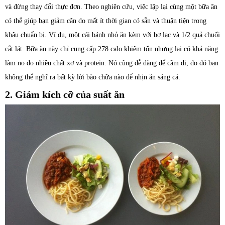
và đừng thay đổi thực đơn. Theo nghiên cứu, việc lặp lại cùng một bữa ăn
có thể giúp bạn giảm cân do mất ít thời gian có sẵn và thuận tiện trong
khâu chuẩn bị. Ví dụ, một cái bánh nhỏ ăn kèm với bơ lạc và 1/2 quả chuối
cắt lát. Bữa ăn này chỉ cung cấp 278 calo khiêm tốn nhưng lại có khả năng
làm no do nhiều chất xơ và protein. Nó cũng dễ dàng để cầm đi, do đó bạn
không thể nghĩ ra bất kỳ lời bào chữa nào để nhịn ăn sáng cả.
2. Giảm kích cỡ của suất ăn