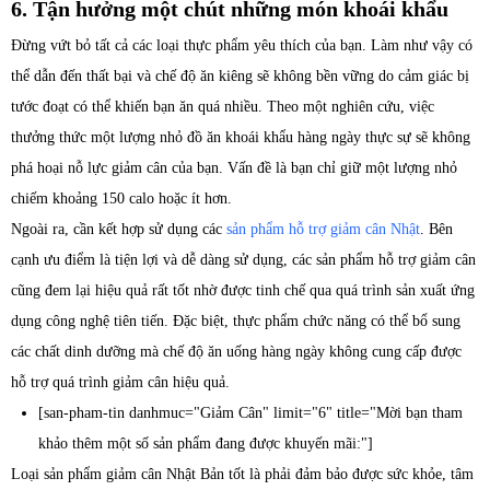
6. Tận hưởng một chút những món khoái khẩu
Đừng vứt bỏ tất cả các loại thực phẩm yêu thích của bạn. Làm như vậy có
thể dẫn đến thất bại và chế độ ăn kiêng sẽ không bền vững do cảm giác bị
tước đoạt có thể khiến bạn ăn quá nhiều. Theo một nghiên cứu, việc
thưởng thức một lượng nhỏ đồ ăn khoái khẩu hàng ngày thực sự sẽ không
phá hoại nỗ lực giảm cân của bạn. Vấn đề là bạn chỉ giữ một lượng nhỏ
chiếm khoảng 150 calo hoặc ít hơn.
Ngoài ra, cần kết hợp sử dụng các
sản phẩm hỗ trợ giảm cân Nhật
. Bên
cạnh ưu điểm là tiện lợi và dễ dàng sử dụng, các sản phẩm hỗ trợ giảm cân
cũng đem lại hiệu quả rất tốt nhờ được tinh chế qua quá trình sản xuất ứng
dụng công nghệ tiên tiến. Đặc biệt, thực phẩm chức năng có thể bổ sung
các chất dinh dưỡng mà chế độ ăn uống hàng ngày không cung cấp được
hỗ trợ quá trình giảm cân hiệu quả.
[san-pham-tin danhmuc="Giảm Cân" limit="6" title="Mời bạn tham
khảo thêm một số sản phẩm đang được khuyến mãi:"]
Loại sản phẩm giảm cân Nhật Bản tốt là phải đảm bảo được sức khỏe, tâm