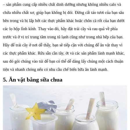
– sản phẩm cung cấp nhiều chất dinh dưỡng nhưng không nhiều calo và
chứa nhiều chất xơ, giúp bạn không bị đói. Đừng cất táo tươi của bạn sâu
bên trong và bị lấp bởi các thực phẩm khác hoặc chôn cà rốt của bạn dưới
các lọ hộp lỉnh kỉnh. Thay vào đó, hãy đặt trái cây và rau quả về phía
trước và ở vị trí trung tâm trong tủ lạnh cũng như trong nhà bếp của bạn.
Hãy để trái cây ở nơi dễ thấy, bạn sẽ tiếp cận với chúng để ăn vặt thay vì
các thực phẩm khác. Rửa sẵn cần tây, ớt và các sản phẩm lành mạnh khác,
sau đó gói chúng vào túi để bạn có thể dễ dàng lấy chúng một cách thuận
tiện và nhanh chóng nếu có nhu cầu chế biến bữa ăn lành mạnh.
5. Ăn vặt bằng sữa chua