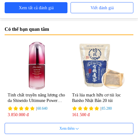
Xem tất cả đánh giá
Viết đánh giá
Có thể bạn quan tâm
Tinh chất truyền năng lượng cho
Trà lúa mạch hữu cơ túi lọc
da Shiseido Ultimune Power
Baisho Nhật Bản 20 túi
75ml
|
60.640
|
85.280
3.850.000 đ
161.500 đ
Xem thêm