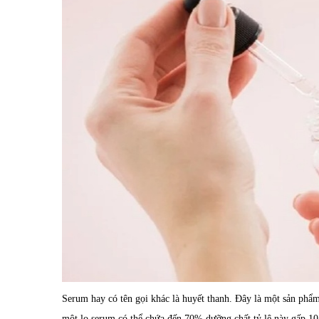
Serum hay có tên gọi khác là huyết thanh. Đây là một sản phẩ
một lọ serum có thể chứa đến 70% dưỡng chất tỷ lệ này gấp 10