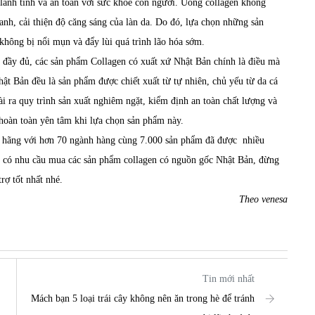
lành tính và an toàn với sức khỏe con người. Uống collagen không
anh, cải thiện độ căng sáng của làn da. Do đó, lựa chọn những sản
 không bị nổi mụn và đẩy lùi quá trình lão hóa sớm.
g đầy đủ, các sản phẩm
Collagen
có xuất xứ Nhật Bản chính là điều mà
ật Bản đều là sản phẩm được chiết xuất từ tự nhiên, chủ yếu từ da cá
ài ra quy trình sản xuất nghiêm ngặt, kiểm định an toàn chất lượng và
 hoàn toàn yên tâm khi lựa chọn sản phẩm này.
h hãng với hơn 70 ngành hàng cùng 7.000 sản phẩm đã được nhiều
g có nhu cầu mua các sản phẩm collagen có nguồn gốc Nhật Bản, đừng
rợ tốt nhất nhé.
Theo venesa
Tin mới nhất
Mách bạn 5 loại trái cây không nên ăn trong hè để tránh