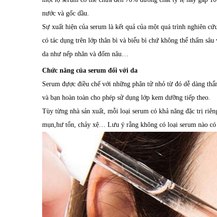
nước và gốc dầu.
Sự xuất hiện của serum là kết quả của một quá trình nghiên cứ
có tác dụng trên lớp thân bì và biểu bì chứ không thể thấm sâu 
da như nếp nhăn và đốm nâu…
Chức năng của serum đối với da
Serum đựợc điều chế với những phân tử nhỏ từ đó dễ dàng thẩ
và bạn hoàn toàn cho phép sử dụng lớp kem dưỡng tiếp theo.
Tùy từng nhà sản xuất, mỗi loại serum có khả năng đặc trị riê
mụn,hư tổn, chảy xệ… Lưu ý rằng không có loại serum nào có k