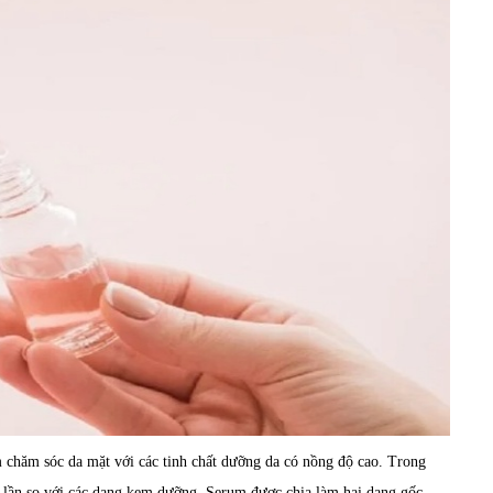
m chăm sóc da mặt với các tinh chất dưỡng da có nồng độ cao. Trong
 lần so với các dạng kem dưỡng. Serum được chia làm hai dạng gốc