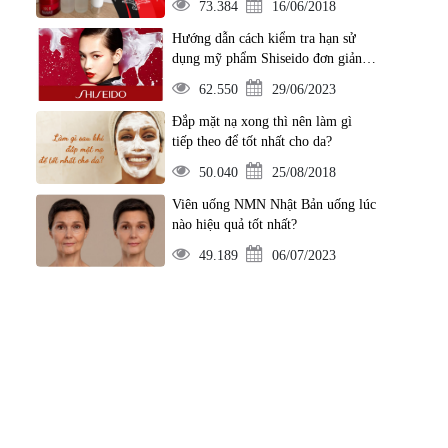
73.384
16/06/2018
Hướng dẫn cách kiểm tra hạn sử
dụng mỹ phẩm Shiseido đơn giản
nhất
62.550
29/06/2023
Đắp mặt nạ xong thì nên làm gì
tiếp theo để tốt nhất cho da?
50.040
25/08/2018
Viên uống NMN Nhật Bản uống lúc
nào hiệu quả tốt nhất?
49.189
06/07/2023