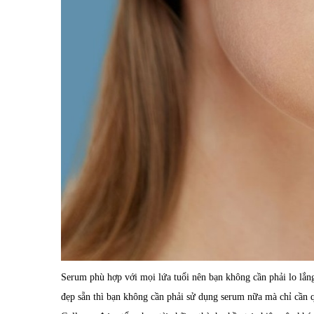
Serum phù hợp với mọi lứa tuổi nên bạn không cần phải lo lắn
đẹp sẵn thì bạn không cần phải sử dụng serum nữa mà chỉ cần q