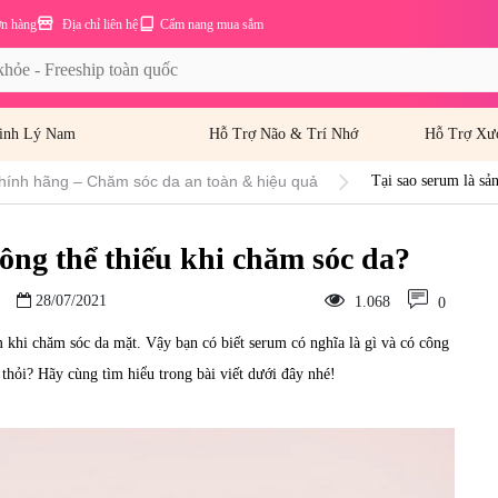
ơn hàng
Địa chỉ liên hệ
Cẩm nang mua sắm
inh Lý Nam
Hỗ Trợ Não & Trí Nhớ
Hỗ Trợ Xư
hính hãng – Chăm sóc da an toàn & hiệu quả
Tại sao serum là sả
ông thể thiếu khi chăm sóc da?
28/07/2021
1.068
0
khi chăm sóc da mặt. Vậy bạn có biết serum có nghĩa là gì và có công
hỏi? Hãy cùng tìm hiểu trong bài viết dưới đây nhé!