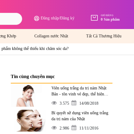
GIỎ HÀNG
Đăng nhập
/
Đăng ký
0
Sản phẩm
ơng Khớp
Collagen nước Nhật
Tất Cả Thương Hiệu
n phẩm không thể thiếu khi chăm sóc da?
Tin cùng chuyên mục
Viên uống trắng da trị nám Nhật
Bản - tôn vinh vẻ đẹp, thể hiện
đẳng cấp
3.575
14/08/2018
Bí quyết sử dụng viên uống trắng
da trị nám của Nhật
2.986
11/11/2016