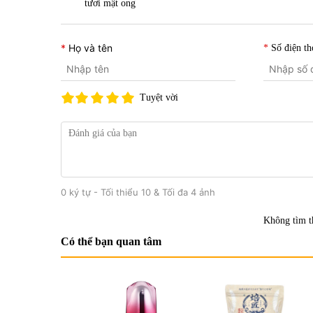
tươi mật ong
Họ và tên
Số điện th
Tuyệt vời
0 ký tự - Tối thiểu 10 & Tối đa 4 ảnh
Không tìm t
Có thể bạn quan tâm