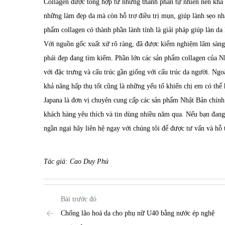
Collagen được tổng hợp từ những thành phần tự nhiên nên khá 
những làm đẹp da mà còn hỗ trợ điều trị mụn, giúp lành sẹo nh
phẩm collagen có thành phần lành tính là giải pháp giúp làn da
Với nguồn gốc xuất xứ rõ ràng, đã được kiểm nghiệm lâm sàn
phái đẹp đang tìm kiếm. Phần lớn các sản phẩm collagen của Nh
với đặc trưng và cấu trúc gần giống với cấu trúc da người. Ngo
khả năng hấp thụ tốt cũng là những yếu tố khiến chị em có thể
Japana là đơn vị chuyên cung cấp các sản phẩm Nhật Bản chín
khách hàng yêu thích và tin dùng nhiều năm qua. Nếu bạn đan
ngần ngại hãy liên hệ ngay với chúng tôi để được tư vấn và hỗ t
Tác giả: Cao Duy Phú
Bài trước đó
Chống lão hoá da cho phụ nữ U40 bằng nước ép nghệ