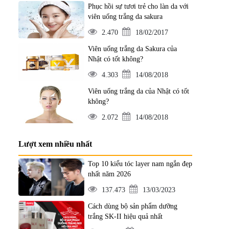
Phục hồi sự tươi trẻ cho làn da với
viên uống trắng da sakura
2.470
18/02/2017
Viên uống trắng da Sakura của
Nhật có tốt không?
4.303
14/08/2018
Viên uống trắng da của Nhật có tốt
không?
2.072
14/08/2018
Lượt xem nhiều nhất
Top 10 kiểu tóc layer nam ngắn đẹp
nhất năm 2026
137.473
13/03/2023
Cách dùng bộ sản phẩm dưỡng
trắng SK-II hiệu quả nhất