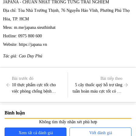
JAPANA - CHUẨN NHẬT TRONG TỪNG TRẢI NGHIỆM
Địa chỉ: Tòa Nhà Trường Thịnh, 76 Nguyễn Háo Vĩnh, Phường Phú Thọ
Hòa, TP. HCM
Mess: m.me/japana.sieuthinhat
Hotline: 0975 800 600
Website: https://japana.vn
Tác giả: Cao Duy Phú
Bài trước đó
Bài tiếp theo
10 thực phẩm cực tốt cho
5 cây thuốc quý hỗ trợ tăng
việc phòng chống bệnh
tuần hoàn máu cực tốt có thể
Alzheimer
bạn chưa biết
Bình luận
Không tìm thấy nhận xét phù hợp
Xem tất cả đánh giá
Viết đánh giá