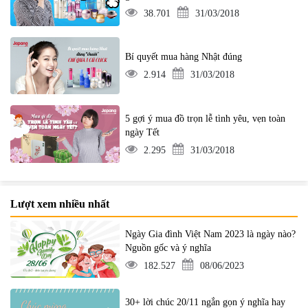
38.701
31/03/2018
Bí quyết mua hàng Nhật đúng
2.914
31/03/2018
5 gợi ý mua đồ trọn lễ tình yêu, vẹn toàn
ngày Tết
2.295
31/03/2018
Lượt xem nhiều nhất
Ngày Gia đình Việt Nam 2023 là ngày nào?
Nguồn gốc và ý nghĩa
182.527
08/06/2023
30+ lời chúc 20/11 ngắn gọn ý nghĩa hay