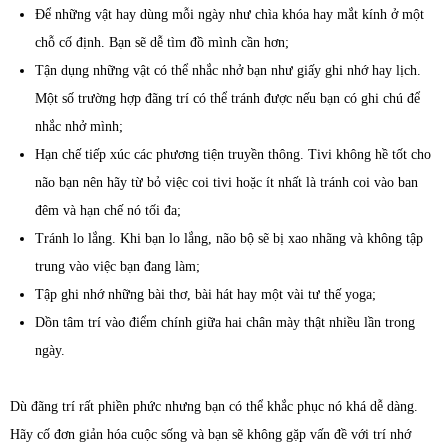
Để những vật hay dùng mỗi ngày như chìa khóa hay mắt kính ở một
chỗ cố định. Bạn sẽ dễ tìm đồ mình cần hơn;
Tận dụng những vật có thể nhắc nhở bạn như giấy ghi nhớ hay lịch.
Một số trường hợp đãng trí có thể tránh được nếu bạn có ghi chú để
nhắc nhở mình;
Hạn chế tiếp xúc các phương tiện truyền thông. Tivi không hề tốt cho
não bạn nên hãy từ bỏ việc coi tivi hoặc ít nhất là tránh coi vào ban
đêm và hạn chế nó tối đa;
Tránh lo lắng. Khi bạn lo lắng, não bộ sẽ bị xao nhãng và không tập
trung vào việc bạn đang làm;
Tập ghi nhớ những bài thơ, bài hát hay một vài tư thế yoga;
Dồn tâm trí vào điểm chính giữa hai chân mày thật nhiều lần trong
ngày.
Dù đãng trí rất phiền phức nhưng bạn có thể khắc phục nó khá dễ dàng.
Hãy cố đơn giản hóa cuộc sống và bạn sẽ không gặp vấn đề với trí nhớ