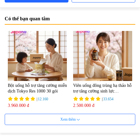
Có thể bạn quan tâm
Bột uống hỗ trợ tăng cường miễn
Viên uống đông trùng hạ thảo hỗ
dịch Tokyo Res 1000 30 gói
trợ tăng cường sinh lực
Tohchukasou Premium Yo
|
12.160
|
33.654
Group 180 viên - Date 08/2027
3.960.000 đ
2.500.000 đ
Xem thêm