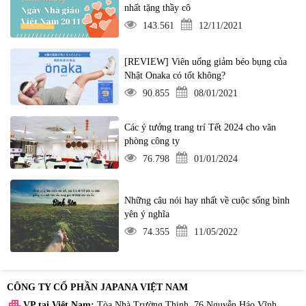
nhất tặng thầy cô
143.561
12/11/2021
[REVIEW] Viên uống giảm béo bụng của
Nhật Onaka có tốt không?
90.855
08/01/2021
Các ý tưởng trang trí Tết 2024 cho văn
phòng công ty
76.798
01/01/2024
Những câu nói hay nhất về cuộc sống bình
yên ý nghĩa
74.355
11/05/2022
CÔNG TY CỔ PHẦN JAPANA VIỆT NAM
apartment
VP tại Việt Nam:
Tòa Nhà Trường Thịnh, 76 Nguyễn Háo Vĩnh,