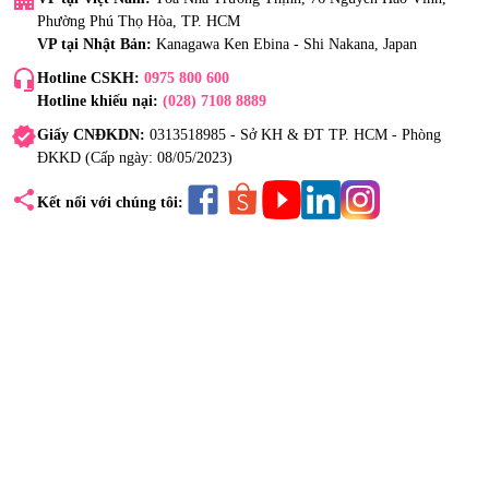
Phường Phú Thọ Hòa, TP. HCM
VP tại Nhật Bản:
Kanagawa Ken Ebina - Shi Nakana, Japan
headset_mic
Hotline CSKH:
0975 800 600
Hotline khiếu nại:
(028) 7108 8889
verified
Giấy CNĐKDN:
0313518985 - Sở KH & ĐT TP. HCM - Phòng
ĐKKD (Cấp ngày: 08/05/2023)
share
Kết nối với chúng tôi: