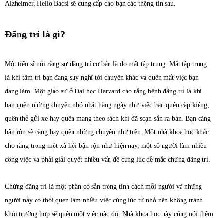
Alzheimer, Hello Bacsi sẽ cung cấp cho bạn các thông tin sau.
Đãng trí là gì?
Một tiến sĩ nói rằng sự đãng trí cơ bản là do mất tập trung. Mất tập trung
là khi tâm trí bạn đang suy nghĩ tới chuyện khác và quên mất việc bạn
đang làm. Một giáo sư ở Đại học Harvard cho rằng bệnh đãng trí là khi
bạn quên những chuyện nhỏ nhặt hàng ngày như việc bạn quên cặp kiếng,
quên thẻ gửi xe hay quên mang theo sách khi đã soạn sẵn ra bàn. Bạn càng
bận rộn sẽ càng hay quên những chuyện như trên. Một nhà khoa học khác
cho rằng trong một xã hội bận rộn như hiện nay, một số người làm nhiều
công việc và phải giải quyết nhiều vấn đề cùng lúc dễ mắc chứng đãng trí.
Chứng đãng trí là một phần có sẵn trong tính cách mỗi người và những
người này có thói quen làm nhiều việc cùng lúc từ nhỏ nên không tránh
khỏi trường hợp sẽ quên một việc nào đó. Nhà khoa học này cũng nói thêm