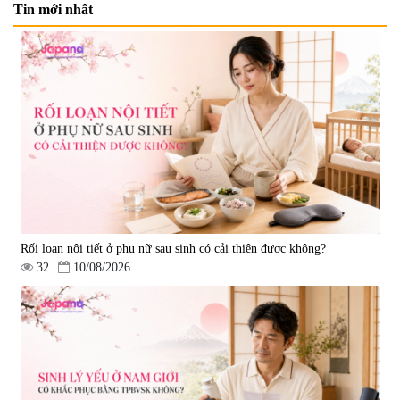
Tin mới nhất
Mặt Nạ Nichiei Bussan Nano
Viên uống bổ não Ribeto Shoji
NMN+ 3D Face Mask Luxury (8
Ichoha Ekisu Plus - 90 viên
miếng)
|
0
|
57.920
1.890.000 đ
1.450.000 đ
Rối loạn nội tiết ở phụ nữ sau sinh có cải thiện được không?
32
10/08/2026
Viên uống hỗ trợ tăng cường
Viên uống chống lão hóa, tăng
sinh lý nam Fujina Monster Shot
sức khỏe Yangmiwa NMN 60
150 viên
viên
|
12.480
|
42.588
880.000 đ
5.500.000 đ