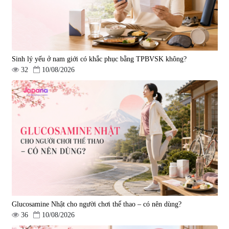
Sinh lý yếu ở nam giới có khắc phục bằng TPBVSK không?
32
10/08/2026
Viên uống phòng ngừa đột quỵ,
tai biến Nattokinase Nano
Premium 120 viên
|
149.877
2.290.000 đ
Glucosamine Nhật cho người chơi thể thao – có nên dùng?
36
10/08/2026