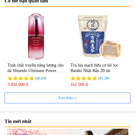
Có thể bạn quan tâm
Tinh chất truyền năng lượng cho
Trà lúa mạch hữu cơ túi lọc
da Shiseido Ultimune Power
Baisho Nhật Bản 20 túi
75ml
|
60.640
|
85.280
3.850.000 đ
161.500 đ
Xem thêm
Tin mới nhất