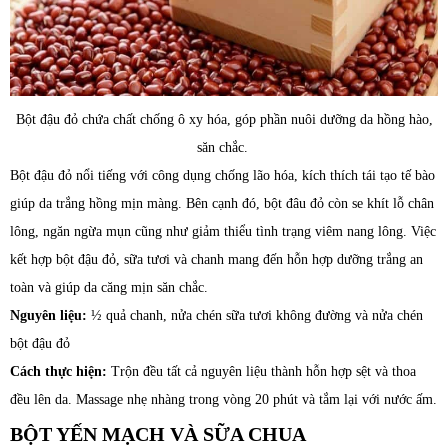
Bột đậu đỏ chứa chất chống ô xy hóa, góp phần nuôi dưỡng da hồng hào,
săn chắc.
Bột đậu đỏ nổi tiếng với công dụng chống lão hóa, kích thích tái tạo tế bào
giúp da trắng hồng mịn màng. Bên cạnh đó, bột đâu đỏ còn se khít lỗ chân
lông, ngăn ngừa mụn cũng như giảm thiểu tình trạng viêm nang lông. Việc
kết hợp bột đậu đỏ, sữa tươi và chanh mang đến hỗn hợp dưỡng trắng an
toàn và giúp da căng mịn săn chắc.
Nguyên liệu:
½ quả chanh, nửa chén sữa tươi không đường và nửa chén
bột đậu đỏ
Cách thực hiện:
Trộn đều tất cả nguyên liệu thành hỗn hợp sệt và thoa
đều lên da. Massage nhẹ nhàng trong vòng 20 phút và tắm lại với nước ấm.
BỘT YẾN MẠCH VÀ SỮA CHUA