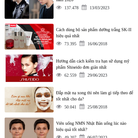
137.478
13/03/2023
Cách dùng bộ sản phẩm dưỡng trắng SK-II
hiệu quả nhất
73.395
16/06/2018
Hướng dẫn cách kiểm tra hạn sử dụng mỹ
phẩm Shiseido đơn giản nhất
62.559
29/06/2023
Đắp mặt nạ xong thì nên làm gì tiếp theo để
tốt nhất cho da?
50.041
25/08/2018
Viên uống NMN Nhật Bản uống lúc nào
hiệu quả tốt nhất?
49.207
06/07/2023