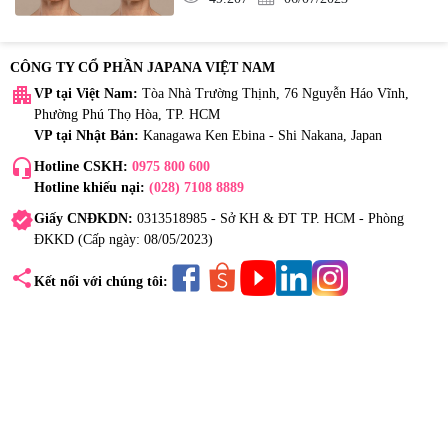
CÔNG TY CỔ PHẦN JAPANA VIỆT NAM
apartment
VP tại Việt Nam:
Tòa Nhà Trường Thịnh, 76 Nguyễn Háo Vĩnh,
Phường Phú Thọ Hòa, TP. HCM
VP tại Nhật Bản:
Kanagawa Ken Ebina - Shi Nakana, Japan
headset_mic
Hotline CSKH:
0975 800 600
Hotline khiếu nại:
(028) 7108 8889
verified
Giấy CNĐKDN:
0313518985 - Sở KH & ĐT TP. HCM - Phòng
ĐKKD (Cấp ngày: 08/05/2023)
share
Kết nối với chúng tôi: