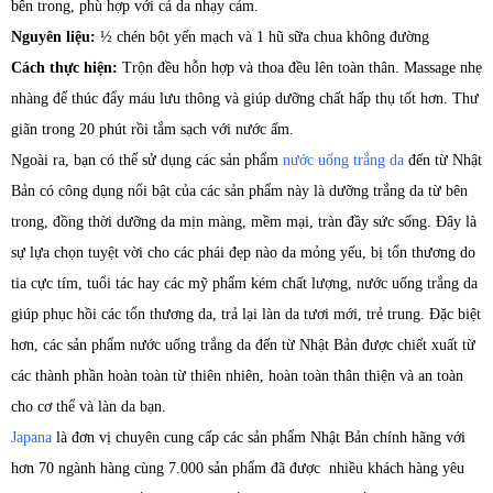
bên trong, phù hợp với cả da nhạy cảm.
Nguyên liệu:
½ chén bột yến mạch và 1 hũ sữa chua không đường
Cách thực hiện:
Trộn đều hỗn hợp và thoa đều lên toàn thân. Massage nhẹ
nhàng để thúc đẩy máu lưu thông và giúp dưỡng chất hấp thụ tốt hơn. Thư
giãn trong 20 phút rồi tắm sạch với nước ấm.
Ngoài ra, bạn có thể sử dụng các sản phẩm
nước uống trắng da
đến từ Nhật
Bản có công dụng nổi bật của các sản phẩm này là dưỡng trắng da từ bên
trong, đồng thời dưỡng da mịn màng, mềm mại, tràn đầy sức sống. Đây là
sự lựa chọn tuyệt vời cho các phái đẹp nào da mỏng yếu, bị tổn thương do
tia cực tím, tuổi tác hay các mỹ phẩm kém chất lượng, nước uống trắng da
giúp phục hồi các tổn thương da, trả lại làn da tươi mới, trẻ trung. Đặc biệt
hơn, các sản phẩm nước uống trắng da đến từ Nhật Bản được chiết xuất từ
các thành phần hoàn toàn từ thiên nhiên, hoàn toàn thân thiện và an toàn
cho cơ thể và làn da bạn.
Japana
là đơn vị chuyên cung cấp các sản phẩm Nhật Bản chính hãng với
hơn 70 ngành hàng cùng 7.000 sản phẩm đã được nhiều khách hàng yêu