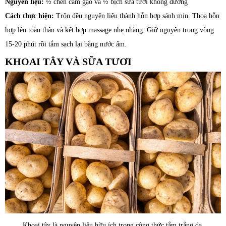
Nguyên liệu:
½ chén cám gạo và ½ bịch sữa tươi không đường
Cách thực hiện:
Trộn đều nguyên liệu thành hỗn hợp sánh mịn. Thoa hỗn
hợp lên toàn thân và kết hợp massage nhẹ nhàng. Giữ nguyên trong vòng
15-20 phút rồi tắm sạch lại bằng nước ấm.
KHOAI TÂY VÀ SỮA TƯƠI
Khoai tây là nguyên liệu hữu ích trong công thức tắm trắng da.