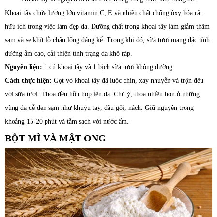
Khoai tây chứa lượng lớn vitamin C, E và nhiều chất chống ôxy hóa rất
hữu ích trong việc làm đẹp da. Dưỡng chất trong khoai tây làm giảm thâm
sạm và se khít lỗ chân lông đáng kể. Trong khi đó, sữa tươi mang đặc tính
dưỡng ẩm cao, cải thiện tình trạng da khô ráp.
Nguyên liệu:
1 củ khoai tây và 1 bịch sữa tươi không đường
Cách thực hiện:
Gọt vỏ khoai tây đã luộc chín, xay nhuyễn và trộn đều
với sữa tươi. Thoa đều hỗn hợp lên da. Chú ý, thoa nhiều hơn ở những
vùng da dễ đen sạm như khuỷu tay, đầu gối, nách. Giữ nguyên trong
khoảng 15-20 phút và tắm sạch với nước ấm.
BỘT MÌ VÀ MẬT ONG