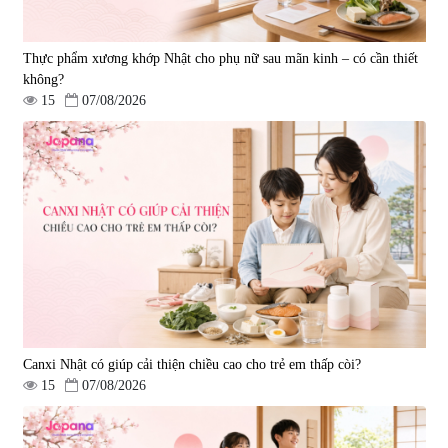
Thực phẩm xương khớp Nhật cho phụ nữ sau mãn kinh – có cần thiết
không?
15
07/08/2026
Viên uống bổ gan Ribeto Shoji
Viên uống hỗ trợ cải thiện thoát
Hepaclean 60 viên
vị đĩa đệm Kyoto Has 30 viên
|
543.205
|
14.560
690.000 đ
1.600.000 đ
Canxi Nhật có giúp cải thiện chiều cao cho trẻ em thấp còi?
15
07/08/2026
Viên uống hỗ trợ giấc ngủ Fujina
Viên uống phòng ngừa & hỗ trợ
Sleepy Nhật Bản 80 viên
điều trị đột quỵ Biken Kinase
Gold 60 viên
|
13.760
|
0