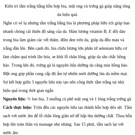
Kiên trì tắm trắng bằng hỗn hợp bia, mật ong và trứng gà giúp nâng tông
da hiệu quả.
Nghe có vẻ lạ nhưng tắm trắng bằng bia là phương pháp hữu ích giúp bạn
nhanh chóng cải thiện độ sáng của da. Hàm lượng vitamin B, E dồi dào
trong bia làm giảm các vết thâm, đốm đen trên da, giúp da đều màu và
trắng dần lên. Bên cạnh đó, bia chứa lượng lớn phân tử selenium hữu cơ
làm chậm quá trình lão hóa, se khít lỗ chân lông, giúp da săn chắc hồng
hào. Trong khi đó, trứng gà là nguyên liệu dưỡng da căng mịn hồng hào.
Mật ong góp phần cung cấp độ ẩm tự nhiên nuôi dưỡng làn da mềm mại.
Sự kết hợp giữa 3 nguyên liệu này tạo nên công thức tắm trắng tại nhà
hiệu quả trong thời gian ngắn.
Nguyên liệu:
½ lon bia, 3 muỗng cà phê mật ong và 1 lòng trắng trứng gà
Cách thực hiện:
Trộn đều các nguyên liệu tạo thành hỗn hợp dẻo sệt. Tắm
sạch với nước ấm để lỗ chân lông giãn nở dễ hấp thu dưỡng chất. Thoa hỗn
hợp lên toàn thân và massage nhẹ nhàng. Sau 15 phút, tắm sạch lại với
nước ấm.