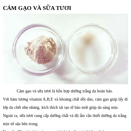
CÁM GẠO VÀ SỮA TƯƠI
Cám gạo và sữa tươi là hỗn hợp dưỡng trắng da hoàn hảo.
Với hàm lượng vitamin A,B,E và khoáng chất dồi dào, cám gạo giúp lấy đi
lớp da chết nhẹ nhàng, kích thích tái tạo tế bào mới giúp da sáng mịn.
Ngoài ra, sữa tươi cung cấp dưỡng chất và độ ẩm cần thiết dưỡng da trắng
mịn từ sâu bên trong.