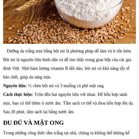
Dưỡng da trắng mịn bằng bột mì là phương pháp dễ làm và ít tốn kém.
Bột mì là nguyên liệu bình dân và dễ tìm thấy trong gian bếp của các gia
đình Việt. Nhờ hàm lượng vitamin B dồi dào, bột mì có khả năng tẩy tế
bào chết, giúp da sáng mịn.
Nguyên liệu:
½ chén bột mì và 3 muỗng cà phê mật ong
Cách thực hiện:
Trộn đều hai nguyên liệu với nhau. Để hỗn hợp sánh
mịn, bạn có thể thêm ít nước ấm. Tắm sạch cơ thể và thoa hỗn hợp lên da.
Sau 20 phút, tắm sạch lại bằng nước ấm.
ĐU ĐỦ VÀ MẬT ONG
Trong những công thức tắm trắng tại nhà, chúng ta không thể không kể