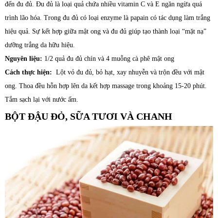
đến đu đủ. Đu đủ là loại quả chứa nhiều vitamin C và E ngăn ngừa quá
trình lão hóa. Trong đu đủ có loại enzyme là papain có tác dụng làm trắng
hiệu quả. Sự kết hợp giữa mật ong và đu đủ giúp tạo thành loại “mặt nạ”
dưỡng trắng da hữu hiệu.
Nguyên liệu:
1/2 quả đu đủ chín và 4 muỗng cà phê mật ong
Cách thực hiện:
Lột vỏ đu đủ, bỏ hạt, xay nhuyễn và trộn đều với mật
ong. Thoa đều hỗn hợp lên da kết hợp massage trong khoảng 15-20 phút.
Tắm sạch lại với nước ấm.
BỘT ĐẬU ĐỎ, SỮA TƯƠI VÀ CHANH