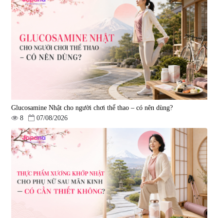
Viên uống bổ não Ribeto Shoji
Viên nang uống cải thiện thị lực,
Ichoha Ekisu Plus - 90 viên
trí nhớ DHA + EPA + Flaxseed
Oil 30 viên/gói - Date 02/2027
|
57.920
|
52.346
1.450.000 đ
225.000 đ
Glucosamine Nhật cho người chơi thể thao – có nên dùng?
8
07/08/2026
Tẩy tế bào chết Nichiei Bussan
Viên uống hỗ trợ bền thành
Nano NMN+ Peeling Gel
mạch, ngừa tai biến Elastin Plus
Luxury 200g
& Nattokinase Hokoen 80 viên
|
0
|
0
1.490.000 đ
980.000 đ