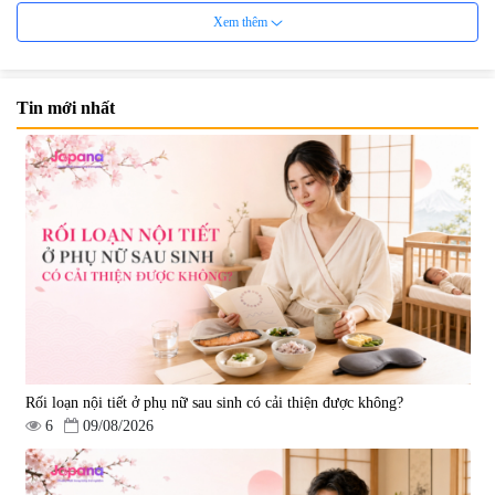
Xem thêm
Tin mới nhất
Viên uống bổ não Ribeto Shoji
Viên nang uống cải thiện thị lực,
Ichoha Ekisu Plus - 90 viên
trí nhớ DHA + EPA + Flaxseed
Oil 30 viên/gói - Date 02/2027
|
57.920
|
52.346
1.450.000 đ
225.000 đ
Rối loạn nội tiết ở phụ nữ sau sinh có cải thiện được không?
6
09/08/2026