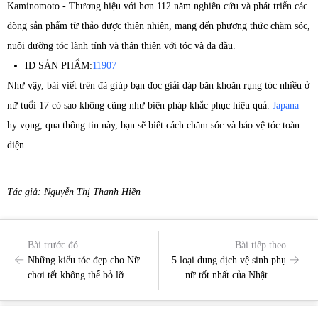
Kaminomoto - Thương hiệu với hơn 112 năm nghiên cứu và phát triển các
dòng sản phẩm từ thảo dược thiên nhiên, mang đến phương thức chăm sóc,
nuôi dưỡng tóc lành tính và thân thiện với tóc và da đầu.
ID SẢN PHẨM:
11907
Như vậy, bài viết trên đã giúp bạn đọc giải đáp băn khoăn rụng tóc nhiều ở
nữ tuổi 17 có sao không cũng như biện pháp khắc phục hiệu quả.
Japana
hy vọng, qua thông tin này, bạn sẽ biết cách chăm sóc và bảo vệ tóc toàn
diện.
Tác giả: Nguyễn Thị Thanh Hiền
Bài trước đó
Bài tiếp theo
Những kiểu tóc đẹp cho Nữ
5 loại dung dịch vệ sinh phụ
chơi tết không thể bỏ lỡ
nữ tốt nhất của Nhật Bản
hiện nay