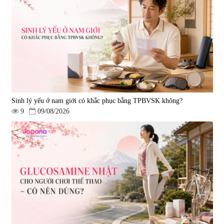
Tẩy tế bào chết Nichiei Bussan
Viên uống hỗ trợ bền thành
Nano NMN+ Peeling Gel
mạch, ngừa tai biến Elastin Plus
Luxury 200g
& Nattokinase Hokoen 80 viên
|
0
|
0
1.490.000 đ
980.000 đ
Sinh lý yếu ở nam giới có khắc phục bằng TPBVSK không?
9
09/08/2026
Viên uống bổ gan Ribeto Shoji
Viên uống hỗ trợ cải thiện thoát
Hepaclean 60 viên
vị đĩa đệm Kyoto Has 30 viên
|
543.205
|
14.560
690.000 đ
1.600.000 đ