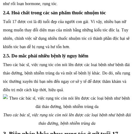
như rối loạn hormone, rụng tóc.
2.4. Hoá chất trong các sản phẩm thuốc nhuộm tóc
Tuổi 17 được coi là độ tuổi đẹp của người con gái. Vì vậy, nhiều bạn nữ
mong muốn thay đổi diện mạo của mình bằng những kiểu tóc độc lạ. Tuy
nhiên, chính việc sử dụng nhiều thuốc nhuộm tóc có thành phần độc hại sẽ
khiến tóc bạn dễ bị rụng và hư tổn hơn.
2.5. Do mắc phải nhiều bệnh lý nguy hiểm
Theo các bác sĩ, việc rụng tóc còn nói lên được các loại bệnh như bệnh đái
tháo đường, bệnh nhiễm trùng da và một số bệnh lý khác. Do đó, nếu rụng
tóc thường xuyên thì bạn nên đến ngay cơ sở y tế để được thăm khám và
điều trị một cách kịp thời, hiệu quả.
Theo các bác sĩ, việc rụng tóc còn nói lên được các loại bệnh như bệnh đái
tháo đường, bệnh nhiễm trùng da
3. Biện pháp khắc phục rụng tóc ở nữ tuổi 17.