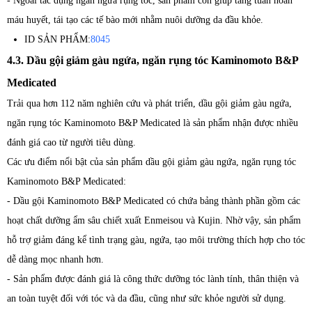
- Ngoài tác dụng ngăn ngừa rụng tóc, sản phẩm còn giúp tăng tuần hoàn
máu huyết, tái tạo các tế bào mới nhằm nuôi dưỡng da đầu khỏe.
ID SẢN PHẨM:
8045
4.3. Dầu gội giảm gàu ngứa, ngăn rụng tóc Kaminomoto B&P
Medicated
Trải qua hơn 112 năm nghiên cứu và phát triển, dầu gội giảm gàu ngứa,
ngăn rụng tóc Kaminomoto B&P Medicated là sản phẩm nhận được nhiều
đánh giá cao từ người tiêu dùng.
Các ưu điểm nổi bật của sản phẩm dầu gội giảm gàu ngứa, ngăn rụng tóc
Kaminomoto B&P Medicated:
- Dầu gội Kaminomoto B&P Medicated có chứa bảng thành phần gồm các
hoạt chất dưỡng ẩm sâu chiết xuất Enmeisou và Kujin. Nhờ vậy, sản phẩm
hỗ trợ giảm đáng kể tình trạng gàu, ngứa, tạo môi trường thích hợp cho tóc
dễ dàng mọc nhanh hơn.
- Sản phẩm được đánh giá là công thức dưỡng tóc lành tính, thân thiện và
an toàn tuyệt đối với tóc và da đầu, cũng như sức khỏe người sử dụng.