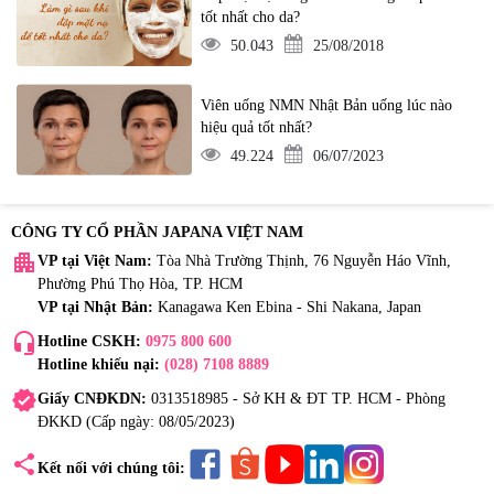
tốt nhất cho da?
50.043
25/08/2018
Viên uống NMN Nhật Bản uống lúc nào
hiệu quả tốt nhất?
49.224
06/07/2023
CÔNG TY CỔ PHẦN JAPANA VIỆT NAM
apartment
VP tại Việt Nam:
Tòa Nhà Trường Thịnh, 76 Nguyễn Háo Vĩnh,
Phường Phú Thọ Hòa, TP. HCM
VP tại Nhật Bản:
Kanagawa Ken Ebina - Shi Nakana, Japan
headset_mic
Hotline CSKH:
0975 800 600
Hotline khiếu nại:
(028) 7108 8889
verified
Giấy CNĐKDN:
0313518985 - Sở KH & ĐT TP. HCM - Phòng
ĐKKD (Cấp ngày: 08/05/2023)
share
Kết nối với chúng tôi: