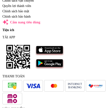
Chính sách vận chuyển
Quyền lợi thành viên
Chính sách bảo mật
Chính sách bảo hành
auto_awesome
Cẩm nang tiêu dùng
Tiện ích
TẢI APP
THANH TOÁN