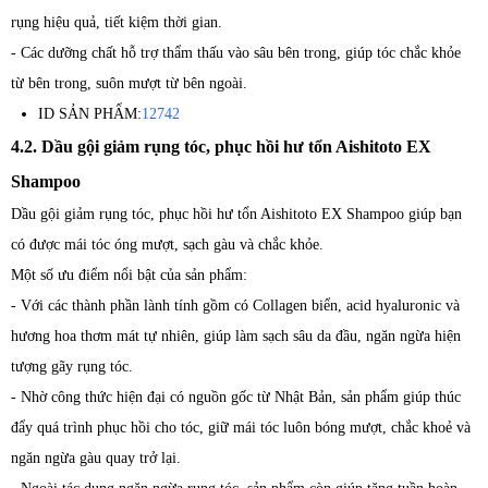
rụng hiệu quả, tiết kiệm thời gian.
- Các dưỡng chất hỗ trợ thẩm thấu vào sâu bên trong, giúp tóc chắc khỏe
từ bên trong, suôn mượt từ bên ngoài.
ID SẢN PHẨM:
12742
4.2. Dầu gội giảm rụng tóc, phục hồi hư tổn Aishitoto EX
Shampoo
Dầu gội giảm rụng tóc, phục hồi hư tổn Aishitoto EX Shampoo giúp bạn
có được mái tóc óng mượt, sạch gàu và chắc khỏe.
Một số ưu điểm nổi bật của sản phẩm:
- Với các thành phần lành tính gồm có Collagen biển, acid hyaluronic và
hương hoa thơm mát tự nhiên, giúp làm sạch sâu da đầu, ngăn ngừa hiện
tượng gãy rụng tóc.
- Nhờ công thức hiện đại có nguồn gốc từ Nhật Bản, sản phẩm giúp thúc
đẩy quá trình phục hồi cho tóc, giữ mái tóc luôn bóng mượt, chắc khoẻ và
ngăn ngừa gàu quay trở lại.