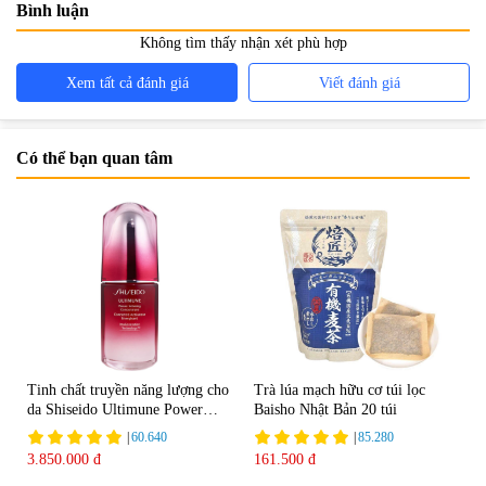
Bình luận
Không tìm thấy nhận xét phù hợp
Xem tất cả đánh giá
Viết đánh giá
Có thể bạn quan tâm
Tinh chất truyền năng lượng cho
Trà lúa mạch hữu cơ túi lọc
da Shiseido Ultimune Power
Baisho Nhật Bản 20 túi
75ml
|
60.640
|
85.280
3.850.000 đ
161.500 đ