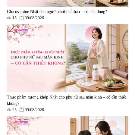
Glucosamine Nhật cho người chơi thể thao – có nên dùng?
15
09/08/2026
Viên uống hỗ trợ giấc ngủ Fujina
Viên uống phòng ngừa & hỗ trợ
Sleepy Nhật Bản 80 viên
điều trị đột quỵ Biken Kinase
Gold 60 viên
|
13.760
|
0
580.000 đ
1.570.000 đ
Thực phẩm xương khớp Nhật cho phụ nữ sau mãn kinh – có cần thiết
không?
25
09/08/2026