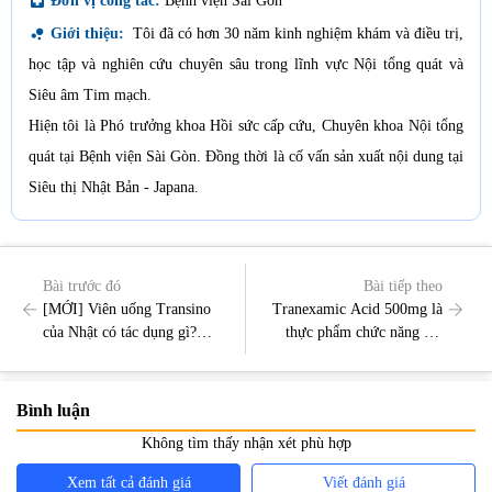
local_hospital
Đơn vị công tác:
Bệnh viện Sài Gòn
bubble_chart
Giới thiệu:
Tôi đã có hơn 30 năm kinh nghiệm khám và điều trị,
học tập và nghiên cứu chuyên sâu trong lĩnh vực Nội tổng quát và
Siêu âm Tim mạch.
Hiện tôi là Phó trưởng khoa Hồi sức cấp cứu, Chuyên khoa Nội tổng
quát tại Bệnh viện Sài Gòn. Đồng thời là cố vấn sản xuất nội dung tại
Siêu thị Nhật Bản - Japana.
Bài trước đó
Bài tiếp theo
[MỚI] Viên uống Transino
Tranexamic Acid 500mg là
của Nhật có tác dụng gì?
thực phẩm chức năng gì?
Transino có tác dụng phụ
Tranexamic Acid 250mg là
không?
thực phẩm chức năng gì?
Bình luận
Không tìm thấy nhận xét phù hợp
Xem tất cả đánh giá
Viết đánh giá