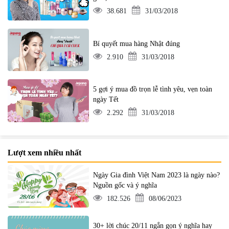
38.681
31/03/2018
Bí quyết mua hàng Nhật đúng
2.910
31/03/2018
5 gợi ý mua đồ trọn lễ tình yêu, vẹn toàn
ngày Tết
2.292
31/03/2018
Lượt xem nhiều nhất
Ngày Gia đình Việt Nam 2023 là ngày nào?
Nguồn gốc và ý nghĩa
182.526
08/06/2023
30+ lời chúc 20/11 ngắn gọn ý nghĩa hay