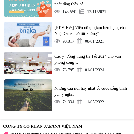
nhất tặng thầy cô
143.550
12/11/2021
[REVIEW] Viên uống giảm béo bụng của
Nhật Onaka có tốt không?
90.817
08/01/2021
Các ý tưởng trang trí Tết 2024 cho văn
phòng công ty
76.795
01/01/2024
Những câu nói hay nhất về cuộc sống bình
yên ý nghĩa
74.334
11/05/2022
CÔNG TY CỔ PHẦN JAPANA VIỆT NAM