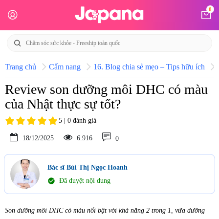
0
Trang chủ
Cẩm nang
16. Blog chia sẻ mẹo – Tips hữu ích
Review son dưỡng môi DHC có màu
của Nhật thực sự tốt?
5 | 0 đánh giá
18/12/2025
6.916
0
Bác sĩ Bùi Thị Ngọc Hoanh
check_circle
Đã duyệt nội dung
Son dưỡng môi DHC có màu nổi bật với khả năng 2 trong 1, vừa dưỡng