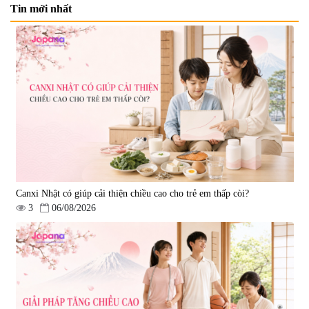
Tin mới nhất
Mặt Nạ Nichiei Bussan Nano
Viên uống bổ não Ribeto Shoji
NMN+ 3D Face Mask Luxury (8
Ichoha Ekisu Plus - 90 viên
miếng)
|
0
|
57.920
1.890.000 đ
1.450.000 đ
Canxi Nhật có giúp cải thiện chiều cao cho trẻ em thấp còi?
3
06/08/2026
Viên uống hỗ trợ tăng cường
Viên uống chống lão hóa, tăng
sinh lý nam Fujina Monster Shot
sức khỏe Yangmiwa NMN 60
150 viên
viên
|
12.480
|
42.588
880.000 đ
5.500.000 đ