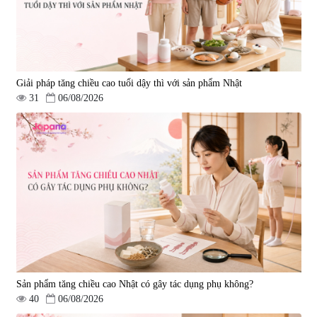
Giải pháp tăng chiều cao tuổi dậy thì với sản phẩm Nhật
31
06/08/2026
Viên uống phòng ngừa đột quỵ,
tai biến Nattokinase Nano
Premium 120 viên
|
149.877
2.290.000 đ
Sản phẩm tăng chiều cao Nhật có gây tác dụng phụ không?
40
06/08/2026