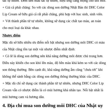
sắc tự nhiên. Đem đến màu sắc tự nhiên, hiệu ứng căng mọng cho đôi môi.
+ Giá cả phải chăng: So với các dòng son dưỡng Nhật Bản thì DHC Color
Lip Cream sở hữu giá cả rất phải chăng, phù hợp với học sinh, sinh viên.
+ Với thành phần từ tự nhiên, không sử dụng các chất tạo màu, an toàn
cho mọi loại da khác nhau.
Nhược điểm
Mặc dù sở hữu nhiều ưu điểm nổi bật nhưng son dưỡng môi DHC có màu
của Nhật cũng tồn tại một vài nhược điểm nhất định:
+ Có lẽ là dòng son dưỡng nên khả năng dưỡng môi được chú trọng hơn.
Điều này khiến cho son khó lên màu, độ bền màu khá kém so với các dòng
son thông thường. Bên cạnh đó, khả năng dưỡng ẩm cũng “chưa tới” khi
không thể sánh bằng các dòng son dưỡng thông thường khác của DHC.
+ Mặc dù chỉ sử dụng các thành phần từ tự nhiên, nhưng DHC Color Lip
Cream vẫn có nhược điểm là có mùi hương khá nhân tạo. Nổi bật nhất là
mùi hương cam và hương dâu.
4. Địa chỉ mua son dưỡng môi DHC của Nhật uy