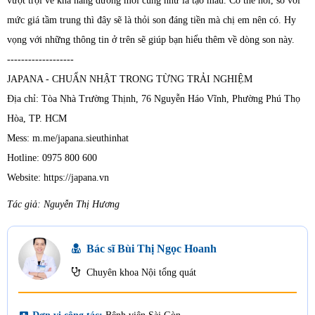
vượt trội về khả năng dưỡng môi cũng như là tạo màu. Có thể nói, so với
mức giá tầm trung thì đây sẽ là thỏi son đáng tiền mà chị em nên có. Hy
vọng với những thông tin ở trên sẽ giúp bạn hiểu thêm về dòng son này.
-------------------
JAPANA - CHUẨN NHẬT TRONG TỪNG TRẢI NGHIỆM
Địa chỉ: Tòa Nhà Trường Thịnh, 76 Nguyễn Háo Vĩnh, Phường Phú Thọ
Hòa, TP. HCM
Mess: m.me/japana.sieuthinhat
Hotline: 0975 800 600
Website: https://japana.vn
Tác giả: Nguyễn Thị Hương
Bác sĩ Bùi Thị Ngọc Hoanh
Chuyên khoa Nội tổng quát