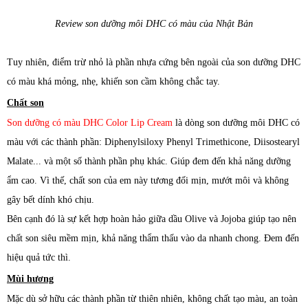
Review son dưỡng môi DHC có màu của Nhật Bản
Tuy nhiên, điểm trừ nhỏ là phần nhựa cứng bên ngoài của son dưỡng DHC
có màu khá mỏng, nhẹ, khiến son cầm không chắc tay.
Chất son
Son dưỡng có màu DHC Color Lip Cream
là dòng son dưỡng môi DHC có
màu với các thành phần: Diphenylsiloxy Phenyl Trimethicone, Diisostearyl
Malate... và một số thành phần phụ khác. Giúp đem đến khả năng dưỡng
ẩm cao. Vì thế, chất son của em này tương đối mịn, mướt môi và không
gây bết dính khó chịu.
Bên cạnh đó là sự kết hợp hoàn hảo giữa dầu Olive và Jojoba giúp tạo nên
chất son siêu mềm mịn, khả năng thẩm thấu vào da nhanh chong. Đem đến
hiệu quả tức thì.
Mùi hương
Mặc dù sở hữu các thành phần từ thiên nhiên, không chất tạo màu, an toàn