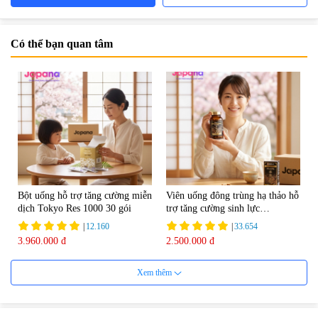
Có thể bạn quan tâm
Bột uống hỗ trợ tăng cường miễn
Viên uống đông trùng hạ thảo hỗ
dịch Tokyo Res 1000 30 gói
trợ tăng cường sinh lực
Tohchukasou Premium Yo
|
12.160
|
33.654
Group 180 viên - Date 08/2027
3.960.000 đ
2.500.000 đ
Xem thêm