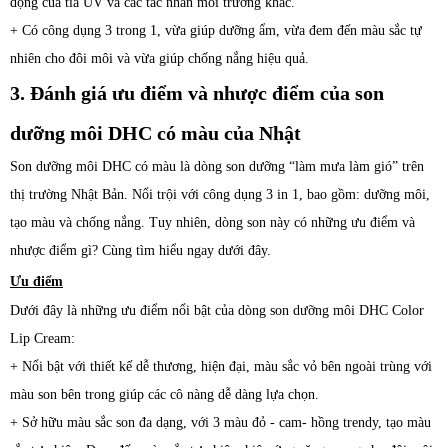
động của tia UV và các tác nhân môi trường khác.
+ Có công dụng 3 trong 1, vừa giúp dưỡng ẩm, vừa đem đến màu sắc tự
nhiên cho đôi môi và vừa giúp chống nắng hiệu quả.
3. Đánh giá ưu điểm và nhược điểm của son
dưỡng môi DHC có màu của Nhật
Son dưỡng môi DHC có màu là dòng son dưỡng “làm mưa làm gió” trên
thị trường Nhật Bản. Nổi trội với công dụng 3 in 1, bao gồm: dưỡng môi,
tạo màu và chống nắng. Tuy nhiên, dòng son này có những ưu điểm và
nhược điểm gì? Cùng tìm hiểu ngay dưới đây.
Ưu điểm
Dưới đây là những ưu điểm nổi bật của dòng son dưỡng môi DHC Color
Lip Cream:
+ Nổi bật với thiết kế dễ thương, hiện đại, màu sắc vỏ bên ngoài trùng với
màu son bên trong giúp các cô nàng dễ dàng lựa chọn.
+ Sở hữu màu sắc son đa dạng, với 3 màu đỏ - cam- hồng trendy, tạo màu