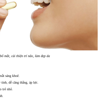
bổ mắt
, cải thiện trí não, làm đẹp da
mắt sáng khoẻ.
tính, dễ căng thẳng, áp lực.
 trẻ nhỏ.
nh.