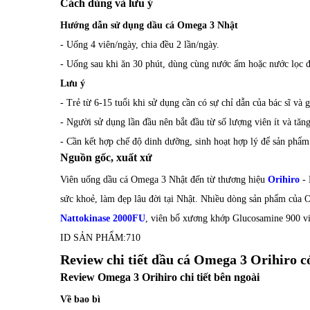
Cách dùng và lưu ý
Hướng dẫn sử dụng dầu cá Omega 3 Nhật
- Uống 4 viên/ngày, chia đều 2 lần/ngày.
- Uống sau khi ăn 30 phút, dùng cùng nước ấm hoặc nước lọc 
Lưu ý
- Trẻ từ 6-15 tuổi khi sử dụng cần có sự chỉ dẫn của bác sĩ và 
- Người sử dụng lần đầu nên bắt đầu từ số lượng viên ít và tăn
- Cần kết hợp chế độ dinh dưỡng, sinh hoạt hợp lý để sản phẩm 
Nguồn gốc, xuất xứ
Viên uống dầu cá Omega 3 Nhật đến từ thương hiệu
Orihiro
- 
sức khoẻ, làm đẹp lâu đời tại Nhật. Nhiều dòng sản phẩm của O
Nattokinase 2000FU
, viên bổ xương khớp Glucosamine 900 viê
ID SẢN PHẨM:
710
Review chi tiết dầu cá Omega 3 Orihiro c
Review Omega 3 Orihiro chi tiết bên ngoài
Về bao bì