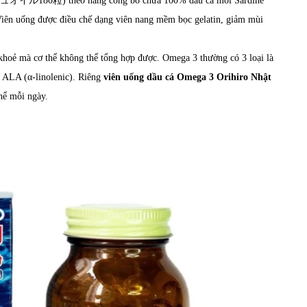
ル180粒) theo hãng công bố chứa 100% dầu cá mòi Sardine
Viên uống được điều chế dạng viên nang mềm bọc gelatin, giảm mùi
khoẻ mà cơ thể không thể tổng hợp được. Omega 3 thường có 3 loại là
 ALA (α-linolenic). Riêng
viên uống dầu cá Omega 3 Orihiro Nhật
hể mỗi ngày.