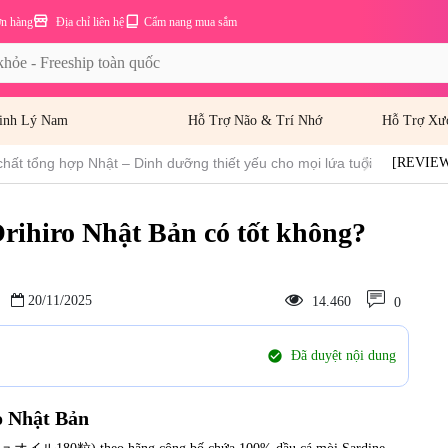
ơn hàng
Địa chỉ liên hệ
Cẩm nang mua sắm
inh Lý Nam
Hỗ Trợ Não & Trí Nhớ
Hỗ Trợ Xư
hất tổng hợp Nhật – Dinh dưỡng thiết yếu cho mọi lứa tuổi
[REVIEW]
nhiêu?
ihiro Nhật Bản có tốt không?
20/11/2025
14.460
0
check_circle
Đã duyệt nội dung
o Nhật Bản