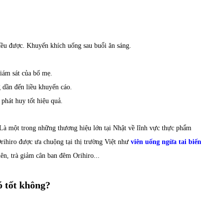
đều được. Khuyến khích uống sau buổi ăn sáng.
giám sát của bố mẹ.
g dần đến liều khuyến cáo.
phát huy tốt hiệu quả.
Là một trong những thương hiệu lớn tại Nhật về lĩnh vực thực phẩm
rihiro được ưa chuộng tại thị trường Việt như
viên uống ngừa tai biến
n, trà giảm cân ban đêm Orihiro...
ó tốt không?