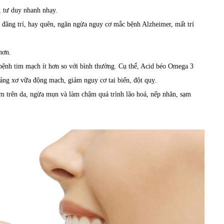
ớ, tư duy nhanh nhạy.
ng đãng trí, hay quên, ngăn ngừa nguy cơ mắc bệnh Alzheimer, mất trí
hơn.
ệnh tim mạch ít hơn so với bình thường. Cụ thể, Acid béo Omega 3
ảng xơ vữa động mạch, giảm nguy cơ tai biến, đột quỵ.
ẩm trên da, ngừa mụn và làm chậm quá trình lão hoá, nếp nhăn, sạm