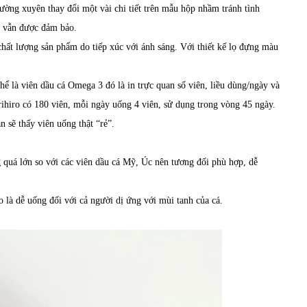
ờng xuyên thay đổi một vài chi tiết trên mẫu hộp nhầm tránh tình
p vẫn được đảm bảo.
hất lượng sản phẩm do tiếp xúc với ánh sáng. Với thiết kế lọ đựng màu
hể là viên dầu cá Omega 3 đó là in trực quan số viên, liều dùng/ngày và
ihiro có 180 viên, mỗi ngày uống 4 viên, sử dụng trong vòng 45 ngày.
n sẽ thấy viên uống thật “rẻ”.
quá lớn so với các viên dầu cá Mỹ, Úc nên tương đối phù hợp, dễ
là dễ uống đối với cả người dị ứng với mùi tanh của cá.