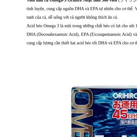
Viên dầu cá Omega-3 Orihiro Nhật Bản 360 viên
(フィッシュオイ
tinh luyện, cung cấp nguồn DHA và EPA tự nhiên cho cơ thể. 
tanh của cá, dễ uống với cả người không thích ăn cá.
Acid béo Omega 3 là một trong những chất béo có lợi cho sức 
DHA (Docosahexaenoic Acid), EPA (Eicosapentaenoic Acid) và
cung cấp lượng cần thiết hai acid béo tốt DHA và EPA cho cơ t