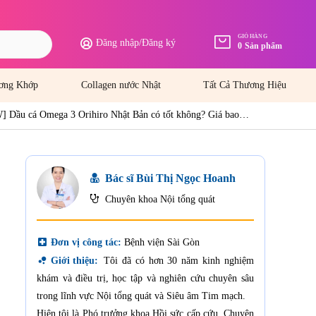
GIỎ HÀNG
Đăng nhập
/
Đăng ký
0
Sản phẩm
ơng Khớp
Collagen nước Nhật
Tất Cả Thương Hiệu
 Dầu cá Omega 3 Orihiro Nhật Bản có tốt không? Giá bao
Bác sĩ Bùi Thị Ngọc Hoanh
Chuyên khoa Nội tổng quát
local_hospital
Đơn vị công tác:
Bệnh viện Sài Gòn
bubble_chart
Giới thiệu:
Tôi đã có hơn 30 năm kinh nghiệm
khám và điều trị, học tập và nghiên cứu chuyên sâu
trong lĩnh vực Nội tổng quát và Siêu âm Tim mạch.
Hiện tôi là Phó trưởng khoa Hồi sức cấp cứu, Chuyên