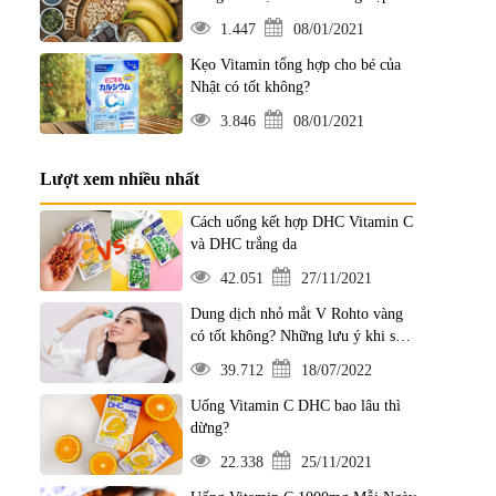
Nhật
1.447
08/01/2021
Kẹo Vitamin tổng hợp cho bé của
Nhật có tốt không?
3.846
08/01/2021
Lượt xem nhiều nhất
Cách uống kết hợp DHC Vitamin C
và DHC trắng da
42.051
27/11/2021
Dung dịch nhỏ mắt V Rohto vàng
có tốt không? Những lưu ý khi sử
dụng
39.712
18/07/2022
Uống Vitamin C DHC bao lâu thì
dừng?
22.338
25/11/2021