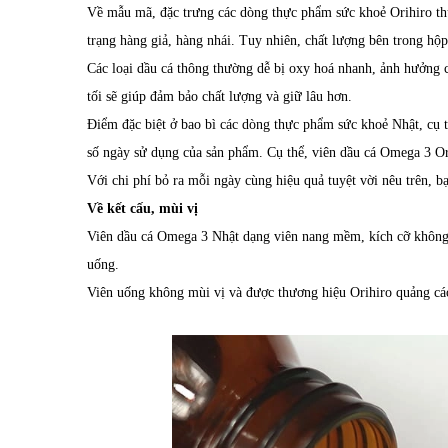
Về mẫu mã, đặc trưng các dòng thực phẩm sức khoẻ Orihiro thư
trạng hàng giả, hàng nhái. Tuy nhiên, chất lượng bên trong hộ
Các loại dầu cá thông thường dễ bị oxy hoá nhanh, ảnh hưởng c
tối sẽ giúp đảm bảo chất lượng và giữ lâu hơn.
Điểm đặc biệt ở bao bì các dòng thực phẩm sức khoẻ Nhật, cụ t
số ngày sử dụng của sản phẩm. Cụ thể, viên dầu cá Omega 3 Or
Với chi phí bỏ ra mỗi ngày cùng hiệu quả tuyệt vời nêu trên, bạ
Về kết cấu, mùi vị
Viên dầu cá Omega 3 Nhật dạng viên nang mềm, kích cỡ không 
uống.
Viên uống không mùi vị và được thương hiệu Orihiro quảng cáo 