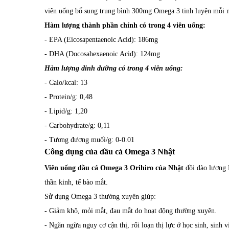
viên uống bổ sung trung bình 300mg Omega 3 tinh luyện mỗi n
Hàm lượng thành phần chính có trong 4 viên uống:
- EPA (Eicosapentaenoic Acid): 186mg
- DHA (Docosahexaenoic Acid): 124mg
Hàm lượng dinh dưỡng có trong 4 viên uống:
- Calo/kcal: 13
- Protein/g: 0,48
- Lipid/g: 1,20
- Carbohydrate/g: 0,11
- Tương đương muối/g: 0-0.01
Công dụng của dầu cá Omega 3 Nhật
Viên uống dầu cá Omega 3 Orihiro của Nhật
dồi dào lượng 
thần kinh, tế bào mắt.
Sử dụng Omega 3 thường xuyên giúp:
- Giảm khô, mỏi mắt, đau mắt do hoạt động thường xuyên.
- Ngăn ngừa nguy cơ cận thị, rối loạn thị lực ở học sinh, sinh v