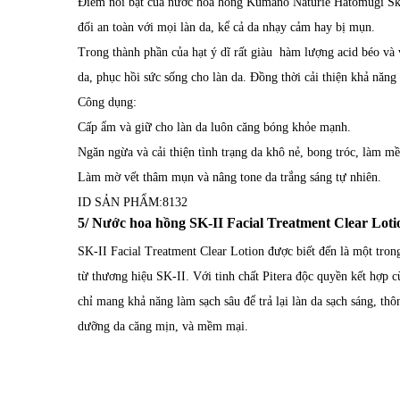
Điểm nổi bật của nước hoa hồng Kumano Naturie Hatomugi Skin 
đối an toàn với mọi làn da, kể cả da nhạy cảm hay bị mụn.
Trong thành phần của hạt ý dĩ rất giàu hàm lượng acid béo và 
da, phục hồi sức sống cho làn da. Đồng thời cải thiện khả năn
Công dụng:
Cấp ẩm và giữ cho làn da luôn căng bóng khỏe mạnh.
Ngăn ngừa và cải thiện tình trạng da khô nẻ, bong tróc, làm mề
Làm mờ vết thâm mụn và nâng tone da trắng sáng tự nhiên.
ID SẢN PHẨM:
8132
5/ Nước hoa hồng SK-II Facial Treatment Clear Lot
SK-II Facial Treatment Clear Lotion được biết đến là một tro
từ thương hiệu SK-II. Với tinh chất Pitera độc quyền kết hợp
chỉ mang khả năng làm sạch sâu để trả lại làn da sạch sáng, thô
dưỡng da căng mịn, và mềm mại.