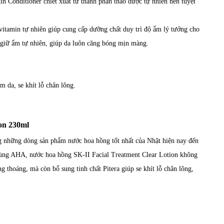
Conditioner chiết xuất từ thành phần thảo dược tự nhiên nên tuyệt
vitamin tự nhiên giúp cung cấp dưỡng chất duy trì độ ẩm lý tưởng cho
g giữ ẩm tự nhiên, giúp da luôn căng bóng mịn màng.
m da, se khít lỗ chân lông.
ion 230ml
ng những dòng sản phẩm nước hoa hồng tốt nhất của Nhật hiện nay đến
 cùng AHA, nước hoa hồng SK-II Facial Treatment Clear Lotion không
ng thoáng, mà còn bổ sung tinh chất Pitera giúp se khít lỗ chân lông,