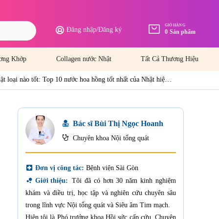
GIỎ HÀNG
Đăng nhập
/
Đăng ký
0
Sản phẩm
ơng Khớp
Collagen nước Nhật
Tất Cả Thương Hiệu
t loại nào tốt: Top 10 nước hoa hồng tốt nhất của Nhật hiện
Bác sĩ Bùi Thị Ngọc Hoanh
Chuyên khoa Nội tổng quát
local_hospital
Đơn vị công tác:
Bệnh viện Sài Gòn
bubble_chart
Giới thiệu:
Tôi đã có hơn 30 năm kinh nghiệm
khám và điều trị, học tập và nghiên cứu chuyên sâu
trong lĩnh vực Nội tổng quát và Siêu âm Tim mạch.
Hiện tôi là Phó trưởng khoa Hồi sức cấp cứu, Chuyên