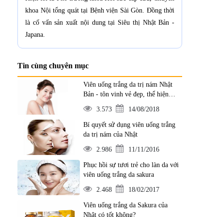
khoa Nội tổng quát tại Bệnh viện Sài Gòn. Đồng thời
là cố vấn sản xuất nội dung tại Siêu thị Nhật Bản -
Japana.
Tin cùng chuyên mục
Viên uống trắng da trị nám Nhật
Bản - tôn vinh vẻ đẹp, thể hiện
đẳng cấp
3.573
14/08/2018
Bí quyết sử dụng viên uống trắng
da trị nám của Nhật
2.986
11/11/2016
Phục hồi sự tươi trẻ cho làn da với
viên uống trắng da sakura
2.468
18/02/2017
Viên uống trắng da Sakura của
Nhật có tốt không?