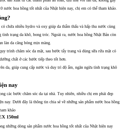
ợc sản xuất từ các thành phần an toàn, dịu nhẹ với làn da, không gây
0 nước hoa hồng tốt nhất của Nhật hiện nay, chị em có thể tham khảo.
ông?
h có chứa nhiều hydro và oxy giúp da thẩm thấu và hấp thu nước cùng
g tình trạng da khô, bong tróc. Ngoài ra, nước hoa hồng Nhật Bản còn
bạn làn da căng bóng mịn màng.
y trình chăm sóc da mặt, sau bước tẩy trang và dùng sữa rửa mặt có
ưỡng chất ở các bước tiếp theo tốt hơn.
ên da, giúp cung cấp nước và duy trì độ ẩm, ngăn ngừa tình trạng khô
iện nay
ng các bước chăm sóc da tại nhà. Tuy nhiên, nhiều chị em phái đẹp
iện nay. Dưới đây là thông tin chia sẻ về những sản phẩm nước hoa hồng
tham khảo
 EX 150ml
ong những dòng sản phẩm nước hoa hồng tốt nhất của Nhật hiện nay