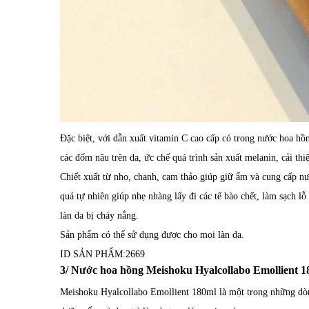
Đặc biệt, với dẫn xuất vitamin C cao cấp có trong nước hoa h
các đốm nâu trên da, ức chế quá trình sản xuất melanin, cải thi
Chiết xuất từ nho, chanh, cam thảo giúp giữ ẩm và cung cấp n
quả tự nhiên giúp nhẹ nhàng lấy đi các tế bào chết, làm sạch l
làn da bị cháy nắng.
Sản phẩm có thể sử dụng được cho mọi làn da.
ID SẢN PHẨM:
2669
3/ Nước hoa hồng Meishoku Hyalcollabo Emollient 1
Meishoku Hyalcollabo Emollient 180ml là một trong những dòn