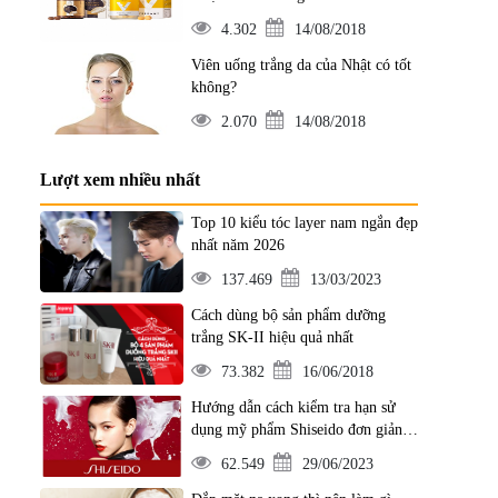
4.302
14/08/2018
Viên uống trắng da của Nhật có tốt
không?
2.070
14/08/2018
Lượt xem nhiều nhất
Top 10 kiểu tóc layer nam ngắn đẹp
nhất năm 2026
137.469
13/03/2023
Cách dùng bộ sản phẩm dưỡng
trắng SK-II hiệu quả nhất
73.382
16/06/2018
Hướng dẫn cách kiểm tra hạn sử
dụng mỹ phẩm Shiseido đơn giản
nhất
62.549
29/06/2023