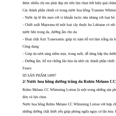
được nhiều chị em phái đẹp ưu tiên lựa chọn bởi hiệu quả chăm 
Các thành phần chính có trong nước hoa hồng Transino White
- Nước ép lê lên men với vi khuẩn lactic nhẹ nhàng với loại bỏ
- Chiết xuất Majorana từ một loại cây thuộc họ Labiatae có s
nước bên trong da, dưỡng ẩm cho da.
- Hoạt chất Axit Tranexamic giúp trị nám hỗ trợ làm trắng da h
Công dụng:
- Giúp da tươi sáng mềm mịn, trong suốt, dễ dàng hấp thu dưỡn
- Dưỡng ẩm, hỗ trợ chống lão hóa da nhờ các thành phần chiết x
Fuuro.
ID SẢN PHẨM:
14997
2/ Nước hoa hồng dưỡng trắng da Rohto Melano CC
Rohto Melano CC Whitening Lotion là một trong những sản phẩ
đón và lựa chọn.
Nước hoa hồng Rohto Melano CC Whitening Lotion với hợp chất
những dưỡng chất thiết yếu giúp phòng ngừa nguy cơ lão hóa. Đ