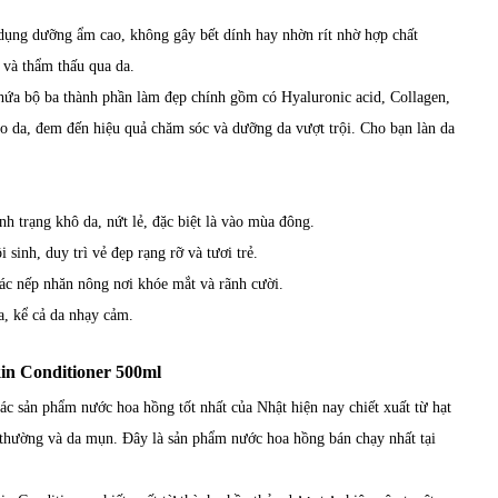
dụng dưỡng ẩm cao, không gây bết dính hay nhờn rít nhờ hợp chất
 và thẩm thấu qua da.
chứa bộ ba thành phần làm đẹp chính gồm có Hyaluronic acid, Collagen,
o da, đem đến hiệu quả chăm sóc và dưỡng da vượt trội. Cho bạn làn da
h trạng khô da, nứt lẻ, đặc biệt là vào mùa đông.
 sinh, duy trì vẻ đẹp rạng rỡ và tươi trẻ.
ác nếp nhăn nông nơi khóe mắt và rãnh cười.
a, kể cả da nhạy cảm.
in Conditioner 500ml
c sản phẩm nước hoa hồng tốt nhất của Nhật hiện nay chiết xuất từ hạt
da thường và da mụn. Đây là sản phẩm nước hoa hồng bán chạy nhất tại