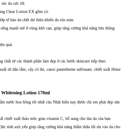
sóc da cực tốt.
ning Clear Lotion EX gồm có:
 lớp tế bào da chết dư thừa khiến da xỉn màu.
ức sống mạnh mẽ ở vùng khô cạn, giúp tăng cường khả năng lưu thông
iệu quả.
g chất từ các thành phần làm đẹp ở các bước skincare tiếp theo.
uất từ dâu tằm, cây cỏ thi, canxi pantetheine sulfonate, chiết xuất Hime
 Whitening Lotion 170ml
m nước hoa hồng tốt nhất của Nhật hiện nay được chị em phái đẹp săn
 chiết xuất thảo mộc giàu vitamin C, bổ sung cho làn da của bạn
ặc tính axit yếu giúp tăng cường khả năng thẩm thấu tối ưu vào da cho