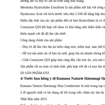
dưỡng ẩm và duy trì làn da trơn láng mịn màng.
Meishoku Hyalcollabo Emollient là sản phẩm nổi bật với công 
Hyaluronic Acid với kích thước siêu nhỏ 1/100 dễ dàng hấp thu
Điểm đặc biệt của các sản phẩm đến từ nhà Hyalcollabo là có 
Coenzyme Q10 kết hợp với nhau có khả năng siêu thẩm thấu và
khỏe mạnh với đủ độ ẩm cần thiết
Công dụng chính của sản phẩm:
- Duy trì độ ẩm cho làn da luôn căng mịn, mềm mại, hạn chế tìn
- Hỗ trợ sản sinh các tế bào da mới, giúp làn da nhanh chóng hồi
- Chất Coenzyme Q10 giúp làm căng đầy cấu trúc da, xóa mờ c
Sản phẩm rất an toàn và lành tính, phù hợp với tất cả mọi làn d
ID SẢN PHẨM:
4763
4/ Nước hoa hồng ý dĩ Kumano Naturie Hatomugi Sk
Kumano Naturie Hatomugi Skin Conditioner là một trong top cá
ý dĩ nguyên chất có tác dụng rất tốt trong việc chăm sóc làn 
Nhật Bản năm 2015.