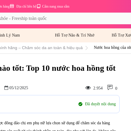
ơn hàng
Địa chỉ liên hệ
Cẩm nang mua sắm
inh Lý Nam
Hỗ Trợ Não & Trí Nhớ
Hỗ Trợ Xư
ính hãng – Chăm sóc da an toàn & hiệu quả
Nước hoa hồng của nhậ
nay
ào tốt: Top 10 nước hoa hồng tốt
05/12/2025
2.954
0
check_circle
Đã duyệt nội dung
ợc đông đảo chị em phụ nữ lựa chọn sử dụng để chăm sóc da hàng