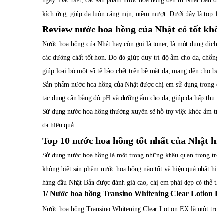
ngày. Đặc biệt, các sản phẩm nước hoa hồng đến từ Nhật Bản đư
kích ứng, giúp da luôn căng mịn, mềm mượt. Dưới đây là top 1
Review nước hoa hồng của Nhật có tốt kh
Nước hoa hồng của Nhật hay còn gọi là toner, là một dung dịc
các dưỡng chất tốt hơn. Do đó giúp duy trì độ ẩm cho da, chốn
giúp loại bỏ một số tế bào chết trên bề mặt da, mang đến cho 
Sản phẩm nước hoa hồng của Nhật được chị em sử dụng trong qu
tác dụng cân bằng độ pH và dưỡng ẩm cho da, giúp da hấp thu d
Sử dụng nước hoa hồng thường xuyên sẽ hỗ trợ việc khóa ẩm tr
da hiệu quả.
Top 10 nước hoa hồng tốt nhất của Nhật h
Sử dụng nước hoa hồng là một trong những khâu quan trọng tro
không biết sản phẩm nước hoa hồng nào tốt và hiệu quả nhất h
hàng đầu Nhật Bản được đánh giá cao, chị em phái đẹp có thể 
1/ Nước hoa hồng Transino Whitening Clear Lotion
Nước hoa hồng Transino Whitening Clear Lotion EX là một tr