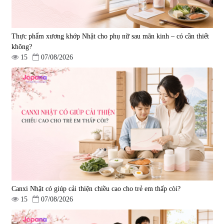
Thực phẩm xương khớp Nhật cho phụ nữ sau mãn kinh – có cần thiết
không?
15
07/08/2026
Viên uống bổ gan Ribeto Shoji
Viên uống hỗ trợ cải thiện thoát
Hepaclean 60 viên
vị đĩa đệm Kyoto Has 30 viên
|
543.205
|
14.560
690.000 đ
1.600.000 đ
Canxi Nhật có giúp cải thiện chiều cao cho trẻ em thấp còi?
15
07/08/2026
Viên uống hỗ trợ giấc ngủ Fujina
Viên uống phòng ngừa & hỗ trợ
Sleepy Nhật Bản 80 viên
điều trị đột quỵ Biken Kinase
Gold 60 viên