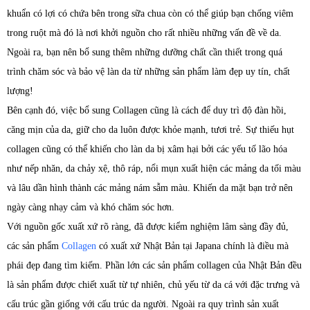
khuẩn có lợi có chứa bên trong sữa chua còn có thể giúp bạn chống viêm
trong ruột mà đó là nơi khởi nguồn cho rất nhiều những vấn đề về da.
Ngoài ra, bạn nên bổ sung thêm những dưỡng chất cần thiết trong quá
trình chăm sóc và bảo vệ làn da từ những sản phẩm làm đẹp uy tín, chất
lượng!
Bên cạnh đó, việc bổ sung Collagen cũng là cách để duy trì độ đàn hồi,
căng mịn của da, giữ cho da luôn được khỏe mạnh, tươi trẻ. Sự thiếu hụt
collagen cũng có thể khiến cho làn da bị xâm hại bởi các yếu tố lão hóa
như nếp nhăn, da chảy xệ, thô ráp, nổi mụn xuất hiện các mảng da tối màu
và lâu dần hình thành các mảng nám sẫm màu. Khiến da mặt bạn trở nên
ngày càng nhạy cảm và khó chăm sóc hơn.
Với nguồn gốc xuất xứ rõ ràng, đã được kiểm nghiệm lâm sàng đầy đủ,
các sản phẩm
Collagen
có xuất xứ Nhật Bản tại Japana chính là điều mà
phái đẹp đang tìm kiếm. Phần lớn các sản phẩm collagen của Nhật Bản đều
là sản phẩm được chiết xuất từ tự nhiên, chủ yếu từ da cá với đặc trưng và
cấu trúc gần giống với cấu trúc da người. Ngoài ra quy trình sản xuất