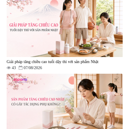
|
13.760
|
0
580.000 đ
1.570.000 đ
Giải pháp tăng chiều cao tuổi dậy thì với sản phẩm Nhật
43
07/08/2026