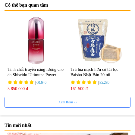
Có thể bạn quan tâm
Tinh chất truyền năng lượng cho
Trà lúa mạch hữu cơ túi lọc
da Shiseido Ultimune Power
Baisho Nhật Bản 20 túi
75ml
|
60.640
|
85.280
3.850.000 đ
161.500 đ
Xem thêm
Tin mới nhất