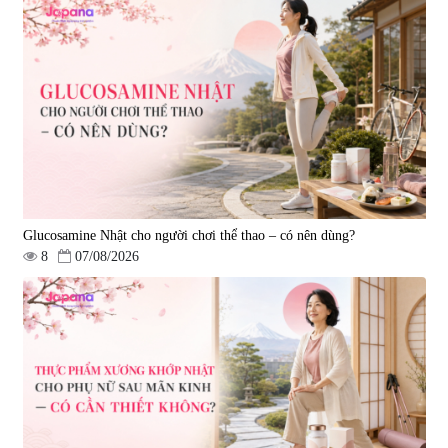
Viên uống bổ não Ribeto Shoji
Viên nang uống cải thiện thị lực,
Ichoha Ekisu Plus - 90 viên
trí nhớ DHA + EPA + Flaxseed
Oil 30 viên/gói - Date 02/2027
|
57.920
|
52.346
1.450.000 đ
225.000 đ
Glucosamine Nhật cho người chơi thể thao – có nên dùng?
8
07/08/2026
Tẩy tế bào chết Nichiei Bussan
Viên uống hỗ trợ bền thành
Nano NMN+ Peeling Gel
mạch, ngừa tai biến Elastin Plus
Luxury 200g
& Nattokinase Hokoen 80 viên
|
0
|
0
1.490.000 đ
980.000 đ