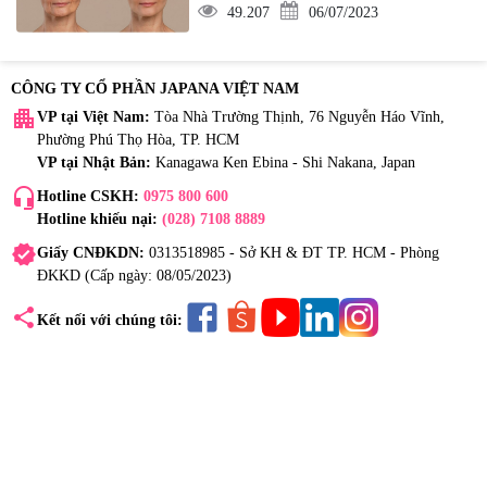
49.207
06/07/2023
CÔNG TY CỔ PHẦN JAPANA VIỆT NAM
apartment
VP tại Việt Nam:
Tòa Nhà Trường Thịnh, 76 Nguyễn Háo Vĩnh,
Phường Phú Thọ Hòa, TP. HCM
VP tại Nhật Bản:
Kanagawa Ken Ebina - Shi Nakana, Japan
headset_mic
Hotline CSKH:
0975 800 600
Hotline khiếu nại:
(028) 7108 8889
verified
Giấy CNĐKDN:
0313518985 - Sở KH & ĐT TP. HCM - Phòng
ĐKKD (Cấp ngày: 08/05/2023)
share
Kết nối với chúng tôi: