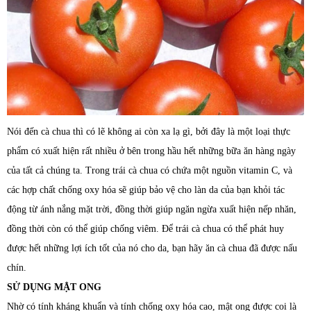
Nói đến cà chua thì có lẽ không ai còn xa lạ gì, bởi đây là một loại thực
phẩm có xuất hiện rất nhiều ở bên trong hầu hết những bữa ăn hàng ngày
của tất cả chúng ta. Trong trái cà chua có chứa một nguồn vitamin C, và
các hợp chất chống oxy hóa sẽ giúp bảo vệ cho làn da của bạn khỏi tác
động từ ánh nắng mặt trời, đồng thời giúp ngăn ngừa xuất hiện nếp nhăn,
đồng thời còn có thể giúp chống viêm. Để trái cà chua có thể phát huy
được hết những lợi ích tốt của nó cho da, bạn hãy ăn cà chua đã được nấu
chín.
SỬ DỤNG MẬT ONG
Nhờ có tính kháng khuẩn và tính chống oxy hóa cao, mật ong được coi là