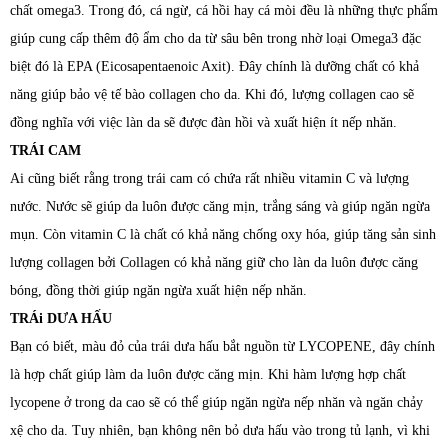
chất omega3. Trong đó, cá ngừ, cá hồi hay cá mòi đều là những thực phẩm
giúp cung cấp thêm độ ẩm cho da từ sâu bên trong nhờ loại Omega3 đặc
biệt đó là EPA (Eicosapentaenoic Axit). Đây chính là dưỡng chất có khả
năng giúp bảo vệ tế bào collagen cho da. Khi đó, lượng collagen cao sẽ
đồng nghĩa với việc làn da sẽ được đàn hồi và xuất hiện ít nếp nhăn.
TRÁI CAM
Ai cũng biết rằng trong trái cam có chứa rất nhiều vitamin C và lượng
nước. Nước sẽ giúp da luôn được căng mịn, trắng sáng và giúp ngăn ngừa
mụn. Còn vitamin C là chất có khả năng chống oxy hóa, giúp tăng sản sinh
lượng collagen bởi Collagen có khả năng giữ cho làn da luôn được căng
bóng, đồng thời giúp ngăn ngừa xuất hiện nếp nhăn.
TRÁi DƯA HẤU
Bạn có biết, màu đỏ của trái dưa hấu bắt nguồn từ LYCOPENE, đây chính
là hợp chất giúp làm da luôn được căng mịn. Khi hàm lượng hợp chất
lycopene ở trong da cao sẽ có thể giúp ngăn ngừa nếp nhăn và ngăn chảy
xệ cho da. Tuy nhiên, bạn không nên bỏ dưa hấu vào trong tủ lạnh, vì khi