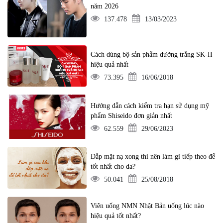
năm 2026
137.478
13/03/2023
Cách dùng bộ sản phẩm dưỡng trắng SK-II
hiệu quả nhất
73.395
16/06/2018
Hướng dẫn cách kiểm tra hạn sử dụng mỹ
phẩm Shiseido đơn giản nhất
62.559
29/06/2023
Đắp mặt nạ xong thì nên làm gì tiếp theo để
tốt nhất cho da?
50.041
25/08/2018
Viên uống NMN Nhật Bản uống lúc nào
hiệu quả tốt nhất?