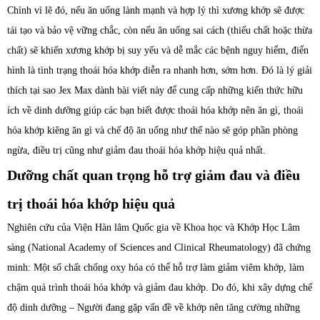
Chính vì lẽ đó, nếu ăn uống lành mạnh và hợp lý thì xương khớp sẽ được
tái tạo và bảo vệ vững chắc, còn nếu ăn uống sai cách (thiếu chất hoặc thừa
chất) sẽ khiến xương khớp bị suy yếu và dễ mắc các bệnh nguy hiểm, điển
hình là tình trạng thoái hóa khớp diễn ra nhanh hơn, sớm hơn. Đó là lý giải
thích tại sao Jex Max dành bài viết này để cung cấp những kiến thức hữu
ích về dinh dưỡng giúp các bạn biết được thoái hóa khớp nên ăn gì, thoái
hóa khớp kiêng ăn gì và chế độ ăn uống như thế nào sẽ góp phần phòng
ngừa, điều trị cũng như giảm đau thoái hóa khớp hiệu quả nhất.
Dưỡng chất quan trọng hỗ trợ giảm đau và điều
trị thoái hóa khớp hiệu quả
Nghiên cứu của Viện Hàn lâm Quốc gia về Khoa học và Khớp Học Lâm
sàng (National Academy of Sciences and Clinical Rheumatology) đã chứng
minh: Một số chất chống oxy hóa có thể hỗ trợ làm giảm viêm khớp, làm
chậm quá trình thoái hóa khớp và giảm đau khớp. Do đó, khi xây dựng chế
độ dinh dưỡng – Người đang gặp vấn đề về khớp nên tăng cường những