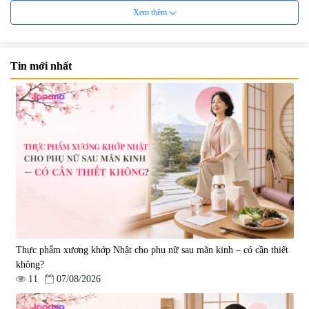
Xem thêm
Tin mới nhất
Viên uống hỗ trợ Gout Ribeto
Viên uống hỗ trợ xương khớp
Shoji The Goutto 150 viên
Kendai Glucosamine Hộp 180
viên
|
73.520
|
9.280
1.500.000 đ
690.000 đ
Thực phẩm xương khớp Nhật cho phụ nữ sau mãn kinh – có cần thiết
không?
11
07/08/2026
Viên uống hỗ trợ xương khớp
Viên uống hỗ trợ xương khớp