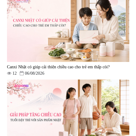
Super Glucosamine DX Hokoen
Yoro Factory Kyoto Has 50EX
300 viên
Plus 30 viên
|
456
|
0
980.000 đ
2.380.000 đ
Canxi Nhật có giúp cải thiện chiều cao cho trẻ em thấp còi?
12
06/08/2026