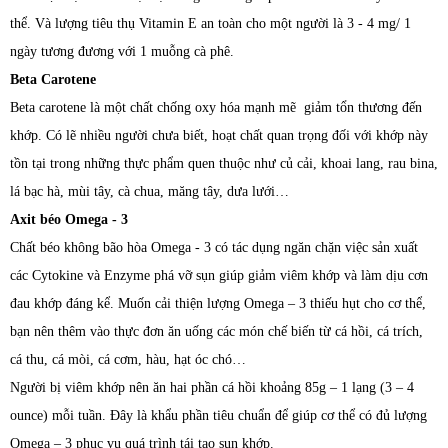
thể. Và lượng tiêu thụ Vitamin E an toàn cho một người là 3 - 4 mg/ 1
ngày tương đương với 1 muỗng cà phê.
Beta Carotene
Beta carotene là một chất chống oxy hóa mạnh mẽ giảm tổn thương đến
khớp. Có lẽ nhiều người chưa biết, hoạt chất quan trọng đối với khớp này
tồn tại trong những thực phẩm quen thuộc như củ cải, khoai lang, rau bina,
lá bạc hà, mùi tây, cà chua, măng tây, dưa lưới…
Axit béo Omega - 3
Chất béo không bão hòa Omega - 3 có tác dụng ngăn chặn việc sản xuất
các Cytokine và Enzyme phá vỡ sụn giúp giảm viêm khớp và làm dịu cơn
đau khớp đáng kể. Muốn cải thiện lượng Omega – 3 thiếu hụt cho cơ thể,
bạn nên thêm vào thực đơn ăn uống các món chế biến từ cá hồi, cá trích,
cá thu, cá mòi, cá cơm, hàu, hạt óc chó…
Người bị viêm khớp nên ăn hai phần cá hồi khoảng 85g – 1 lạng (3 – 4
ounce) mỗi tuần. Đây là khẩu phần tiêu chuẩn để giúp cơ thể có đủ lượng
Omega – 3 phục vụ quá trình tái tạo sụn khớp.