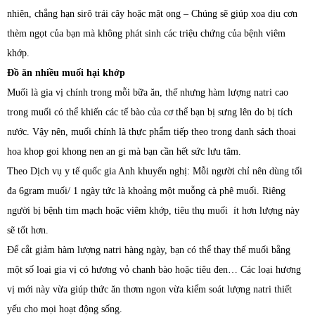
nhiên, chẳng hạn sirô trái cây hoặc mật ong – Chúng sẽ giúp xoa dịu cơn
thèm ngọt của bạn mà không phát sinh các triệu chứng của bệnh viêm
khớp.
Đồ ăn nhiều muối hại khớp
Muối là gia vị chính trong mỗi bữa ăn, thế nhưng hàm lượng natri cao
trong muối có thể khiến các tế bào của cơ thể bạn bị sưng lên do bị tích
nước. Vậy nên, muối chính là thực phẩm tiếp theo trong danh sách thoai
hoa khop goi khong nen an gi mà bạn cần hết sức lưu tâm.
Theo Dịch vụ y tế quốc gia Anh khuyến nghị: Mỗi người chỉ nên dùng tối
đa 6gram muối/ 1 ngày tức là khoảng một muỗng cà phê muối. Riêng
người bị bệnh tim mạch hoặc viêm khớp, tiêu thụ muối ít hơn lượng này
sẽ tốt hơn.
Để cắt giảm hàm lượng natri hàng ngày, bạn có thể thay thế muối bằng
một số loại gia vị có hương vỏ chanh bào hoặc tiêu đen… Các loại hương
vị mới này vừa giúp thức ăn thơm ngon vừa kiểm soát lượng natri thiết
yếu cho mọi hoạt động sống.