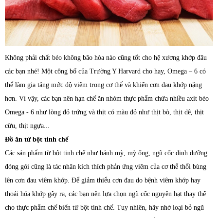
Không phải chất béo không bão hòa nào cũng tốt cho hệ xương khớp đâu
các bạn nhé! Một công bố của Trường Y Harvard cho hay, Omega – 6 có
thể làm gia tăng mức độ viêm trong cơ thể và khiến cơn đau khớp nặng
hơn. Vì vậy, các bạn nên hạn chế ăn nhóm thực phẩm chứa nhiều axit béo
Omega - 6 như lòng đỏ trứng và thịt có màu đỏ như thịt bò, thịt dê, thịt
cừu, thịt ngựa...
Đồ ăn từ bột tinh chế
Các sản phẩm từ bột tinh chế như bánh mỳ, mỳ ống, ngũ cốc dinh dưỡng
đóng gói cũng là tác nhân kích thích phản ứng viêm của cơ thể thổi bùng
lên cơn đau viêm khớp. Để giảm thiểu cơn đau do bệnh viêm khớp hay
thoái hóa khớp gây ra, các bạn nên lựa chọn ngũ cốc nguyên hạt thay thế
cho thực phẩm chế biến từ bột tinh chế. Tuy nhiên, hãy nhớ loại bỏ ngũ