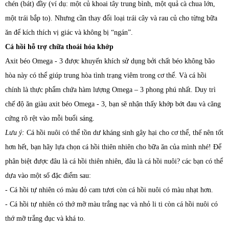
chén (bát) đầy (ví dụ: một củ khoai tây trung bình, một quả cà chua lớn,
một trái bắp to). Nhưng cần thay đổi loại trái cây và rau củ cho từng bữa
ăn để kích thích vị giác và không bị “ngán”.
Cá hồi hỗ trợ chữa thoái hóa khớp
Axit béo Omega - 3 được khuyến khích sử dụng bởi chất béo không bão
hòa này có thể giúp trung hòa tình trạng viêm trong cơ thể. Và cá hồi
chính là thực phẩm chứa hàm lượng Omega – 3 phong phú nhất. Duy trì
chế độ ăn giàu axit béo Omega - 3, bạn sẽ nhận thấy khớp bớt đau và căng
cứng rõ rệt vào mỗi buổi sáng.
Lưu ý:
Cá hồi nuôi có thể tồn dư kháng sinh gây hại cho cơ thể, thế nên tốt
hơn hết, bạn hãy lựa chọn cá hồi thiên nhiên cho bữa ăn của mình nhé! Để
phân biệt được đâu là cá hồi thiên nhiên, đâu là cá hồi nuôi? các bạn có thể
dựa vào một số đặc điểm sau:
- Cá hồi tự nhiên có màu đỏ cam tươi còn cá hồi nuôi có màu nhạt hơn.
- Cá hồi tự nhiên có thớ mỡ màu trắng nạc và nhỏ li ti còn cá hồi nuôi có
thớ mỡ trắng đục và khá to.