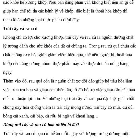
sức khỏe hệ xương khớp. Nếu bạn đang phân vân không biết nên ăn gì để
giúp hạn chế tối đa các bệnh lý về khớp, đặc biệt là thoái hóa khớp thì
tham khảo những loại thực phẩm dưới đây:
Trái cây và rau củ
Không chỉ có lợi cho xương khớp, trái cây và rau củ là nguồn dưỡng chất
lý tưởng dành cho sức khỏe của tất cả chúng ta. Trong rau củ quả chứa các
chất chống oxy hóa giúp giảm viêm hiệu quả, thế nên người bị thoái hóa
khớp nên tăng cường nhóm thực phẩm này vào thực đơn ăn uống hàng
ngày.
Thêm vào đó, rau quả còn là nguồn chất xơ dồi dào giúp hệ tiêu hóa làm
việc trơn tru hơn và giảm cơn thèm ăn, từ đó hỗ trợ việc giảm cân của bạn
diễn ra thuận lợi hơn. Và những loại trái cây và rau quả đặc biệt giàu chất
chống oxy hóa chống viêm là trái cây mọng nước, trái cây có múi, đu đủ,
bông cải xanh, cải bắp, cà rốt, bí ngô và khoai lang…
Dùng trái cây và rau củ bao nhiêu là đủ?
Trái cây và rau củ bạn có thể ăn mỗi ngày với lượng tương đương một