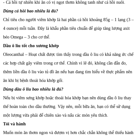
- Cá hồi tự nhiên khi ăn có vị ngọt thơm không tanh như cá hồi nuôi.
Dùng cá hồi bao nhiêu là đủ?
Chỉ tiêu cho người viêm khớp là hai phần cá hồi khoảng 85g – 1 lạng (3 –
4 ounce) mỗi tuần. Đây là khẩu phần tiêu chuẩn để giúp tăng lượng axit
béo Omega – 3 cho cơ thể.
Dầu ô liu tốt cho xương khớp
Oleocanthal – Hoạt chất được tìm thấy trong dầu ô liu có khả năng ức chế
các hợp chất gây viêm trong cơ thể. Chính vì lẽ đó, không cần đắn đo,
thêm liền dầu ô liu vào tủ đồ ăn nếu bạn đang tìm hiểu về thực phẩm nên
ăn khi bị bệnh thoái hóa khớp gối.
Dùng dầu ô liu bao nhiêu là đủ?
Nếu bị viêm sưng khớp hoặc thoái hóa khớp bạn nên dùng dầu ô liu thay
thế hoàn toàn cho dầu thường. Vậy nên, mỗi bữa ăn, bạn có thể sử dụng
một lượng vừa phải để chiên xào và nấu các món yêu thích.
Tỏi và hành
Muốn món ăn thơm ngon và đượm vị hơn chắc chắn không thể thiếu hành