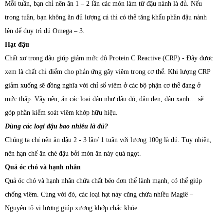
Mỗi tuần, bạn chỉ nên ăn 1 – 2 lần các món làm từ đậu nành là đủ. Nếu
trong tuần, bạn không ăn đủ lượng cá thì có thể tăng khẩu phần đậu nành
lên để duy trì đủ Omega – 3.
Hạt đậu
Chất xơ trong đậu giúp giảm mức độ Protein C Reactive (CRP) - Đây được
xem là chất chỉ điểm cho phản ứng gây viêm trong cơ thể. Khi lượng CRP
giảm xuống sẽ đồng nghĩa với chỉ số viêm ở các bộ phận cơ thể đang ở
mức thấp. Vậy nên, ăn các loại đậu như đậu đỏ, đậu đen, đậu xanh… sẽ
góp phần kiểm soát viêm khớp hữu hiệu.
Dùng các loại đậu bao nhiêu là đủ?
Chúng ta chỉ nên ăn đậu 2 - 3 lần/ 1 tuần với lượng 100g là đủ. Tuy nhiên,
nên hạn chế ăn chè đậu bởi món ăn này quá ngọt.
Quả óc chó và hạnh nhân
Quả óc chó và hạnh nhân chứa chất béo đơn thể lành mạnh, có thể giúp
chống viêm. Cùng với đó, các loại hạt này cũng chứa nhiều Magiê –
Nguyên tố vi lượng giúp xương khớp chắc khỏe.