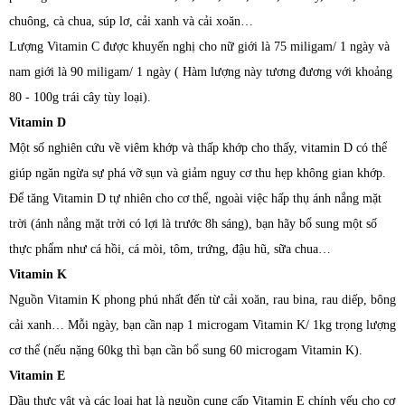
chuông, cà chua, súp lơ, cải xanh và cải xoăn…
Lượng Vitamin C được khuyến nghị cho nữ giới là 75 miligam/ 1 ngày và
nam giới là 90 miligam/ 1 ngày ( Hàm lượng này tương đương với khoảng
80 - 100g trái cây tùy loại).
Vitamin D
Một số nghiên cứu về viêm khớp và thấp khớp cho thấy, vitamin D có thể
giúp ngăn ngừa sự phá vỡ sụn và giảm nguy cơ thu hẹp không gian khớp.
Để tăng Vitamin D tự nhiên cho cơ thể, ngoài việc hấp thụ ánh nắng mặt
trời (ánh nắng mặt trời có lợi là trước 8h sáng), bạn hãy bổ sung một số
thực phẩm như cá hồi, cá mòi, tôm, trứng, đậu hũ, sữa chua…
Vitamin K
Nguồn Vitamin K phong phú nhất đến từ cải xoăn, rau bina, rau diếp, bông
cải xanh… Mỗi ngày, bạn cần nạp 1 microgam Vitamin K/ 1kg trọng lượng
cơ thể (nếu nặng 60kg thì bạn cần bổ sung 60 microgam Vitamin K).
Vitamin E
Dầu thực vật và các loại hạt là nguồn cung cấp Vitamin E chính yếu cho cơ