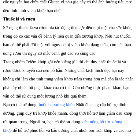
cốc nguyên hạt chứa chất Gluten vì phụ gia này có thể ảnh hưởng tiêu cực
đến tình hình viêm khớp bạn nhé!
Thuốc lá và rượu
Sử dụng thuốc lá và rượu bia tác động tiêu cực đến mọi mặt của sức khỏe,
trong đó có các vấn đề bệnh lý liên quan đến xương khớp. Nếu hút thuốc,
bạn có thể phải đối mặt với nguy cơ bị viêm khớp dạng thấp, còn nếu bạn
uống rượu thì nguy cơ mắc bệnh gút cao vô cùng cao.
Trong nhóm “viêm khớp gối nên kiêng gì” thì chỉ duy nhất thuốc lá và
rượu được khuyến cáo nên bỏ hẳn. Những chất kích thích độc hại này
không chỉ làm cho tình trạng viêm khớp trầm trọng hơn mà còn là tác nhân
phá hủy nhiều bộ phận khác của cơ thể. Còn những thực phẩm khác, bạn
vẫn có thể sử dụng một lượng nhỏ khi quá thèm.
Bạn có thể sử dụng
thuốc bổ xương khớp
Nhật để cung cấp hỗ trợ dinh
dưỡng, giúp duy trì khớp khỏe mạnh, đồng thời hỗ trợ làm giảm đau khớp
rất quan trọng. Ngoài ra, bạn có thể sử dụng
viên uống hỗ trợ xương
khớp
để hỗ trợ phục hồi và bảo dưỡng chất nhờn bôi trơn khớp và các mô