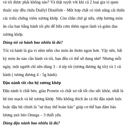
và tỏi được phải không nào? Và thật tuyệt vời khi cả 2 loại gia vị quen
thuộc này đều chứa Diallyl Disulfide - Một hợp chất có tính năng cải thiện
các triệu chứng viêm xương khớp. Còn chần chừ gì nữa, ướp hương món
ăn của bạn bằng hành tỏi phi để bữa cơm thêm ngon lành và giảm đau
xương khớp.
Dùng tỏi và hành bao nhiêu là đủ?
Tỏi và hành là gia vị nêm nếm cho món ăn thơm ngon hơn. Vậy nên, bất
kỳ món ăn nào cần hành và tỏi, bạn đều có thể sử dụng nhé! Nhưng mỗi
ngày, một người chỉ nên dùng 3 - 4 tép tỏi (tương đương 4g tỏi) và 1 củ
hành ( tương đương 4 - 5g hành).
Đậu nành tốt cho hệ xương khớp
Đậu nành ít chất béo, giàu Protein và chất xơ rất tốt cho sức khỏe, nhất là
hệ tim mạch và hệ xương khớp. Nếu không thích ăn cá thì đậu nành luộc
hoặc đậu hũ chính là “sự thay thế hoàn hảo” giúp cơ thể bạn đảm bảo
lượng axit béo Omega – 3 thiết yếu.
Dùng đậu nành bao nhiêu là đủ?