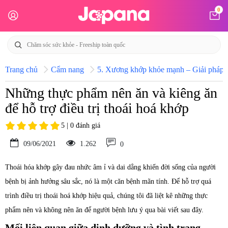
0
Trang chủ
Cẩm nang
5. Xương khớp khỏe mạnh – Giải pháp h
Những thực phẩm nên ăn và kiêng ăn
để hỗ trợ điều trị thoái hoá khớp
5 | 0 đánh giá
09/06/2021
1.262
0
Thoái hóa khớp gây đau nhức âm ỉ và dai dẳng khiến đời sống của người
bệnh bị ảnh hưởng sâu sắc, nó là một căn bệnh mãn tính. Để hỗ trợ quá
trình điều trị thoái hoá khớp hiệu quả, chúng tôi đã liệt kê những thực
phẩm nên và không nên ăn để người bệnh lưu ý qua bài viết sau đây.
Mối liên quan giữa dinh dưỡng và tình trạng