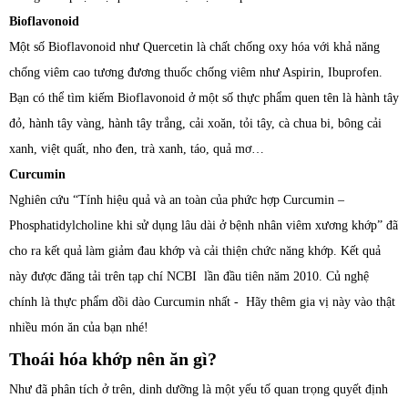
Bioflavonoid
Một số Bioflavonoid như Quercetin là chất chống oxy hóa với khả năng
chống viêm cao tương đương thuốc chống viêm như Aspirin, Ibuprofen.
Bạn có thể tìm kiếm Bioflavonoid ở một số thực phẩm quen tên là hành tây
đỏ, hành tây vàng, hành tây trắng, cải xoăn, tỏi tây, cà chua bi, bông cải
xanh, việt quất, nho đen, trà xanh, táo, quả mơ…
Curcumin
Nghiên cứu “Tính hiệu quả và an toàn của phức hợp Curcumin –
Phosphatidylcholine khi sử dụng lâu dài ở bệnh nhân viêm xương khớp” đã
cho ra kết quả làm giảm đau khớp và cải thiện chức năng khớp. Kết quả
này được đăng tải trên tạp chí NCBI lần đầu tiên năm 2010. Củ nghệ
chính là thực phẩm dồi dào Curcumin nhất - Hãy thêm gia vị này vào thật
nhiều món ăn của bạn nhé!
Thoái hóa khớp nên ăn gì?
Như đã phân tích ở trên, dinh dưỡng là một yếu tố quan trọng quyết định