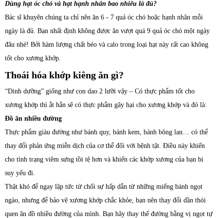
Dùng hạt óc chó và hạt hạnh nhân bao nhiêu là đủ?
Bác sĩ khuyên chúng ta chỉ nên ăn 6 - 7 quả óc chó hoặc hạnh nhân mỗi
ngày là đủ. Bạn nhất định không được ăn vượt quá 9 quả óc chó một ngày
đâu nhé! Bởi hàm lượng chất béo và calo trong loại hạt này rất cao không
tốt cho xương khớp.
Thoái hóa khớp kiêng ăn gì?
“Dinh dưỡng” giống như con dao 2 lưỡi vậy – Có thực phẩm tốt cho
xương khớp thì ắt hẳn sẽ có thực phẩm gây hại cho xương khớp và đó là:
Đồ ăn nhiều đường
Thực phẩm giàu đường như bánh quy, bánh kem, bánh bông lan… có thể
thay đổi phản ứng miễn dịch của cơ thể đối với bệnh tật. Điều này khiến
cho tình trạng viêm sưng tồi tệ hơn và khiến các khớp xương của bạn bị
suy yếu đi.
Thật khó để ngay lập tức từ chối sự hấp dẫn từ những miếng bánh ngọt
ngào, nhưng để bảo vệ xương khớp chắc khỏe, bạn nên thay đổi dần thói
quen ăn đồ nhiều đường của mình. Bạn hãy thay thế đường bằng vị ngọt tự