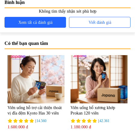
Bình luận
Không tìm thấy nhận xét phù hợp
Xem tất cả đánh giá
Viết đánh giá
Có thể bạn quan tâm
Viên uống hỗ trợ cải thiện thoát
Viên uống bổ xương khớp
vị đĩa đệm Kyoto Has 30 viên
Prokan 120 viên
|
14.560
|
42.361
1.600.000 đ
1.180.000 đ