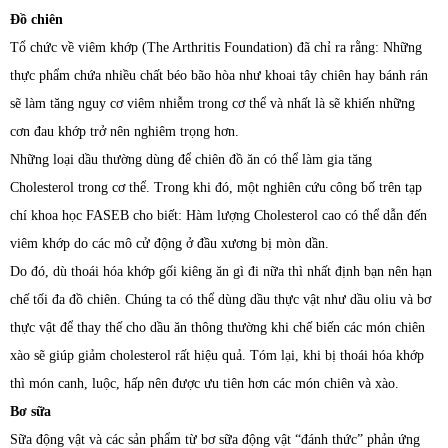
Đồ chiên
Tổ chức về viêm khớp (The Arthritis Foundation) đã chỉ ra rằng: Những
thực phẩm chứa nhiều chất béo bão hòa như khoai tây chiên hay bánh rán
sẽ làm tăng nguy cơ viêm nhiễm trong cơ thể và nhất là sẽ khiến những
cơn đau khớp trở nên nghiêm trọng hơn.
Những loại dầu thường dùng để chiên đồ ăn có thể làm gia tăng
Cholesterol trong cơ thể. Trong khi đó, một nghiên cứu công bố trên tạp
chí khoa học FASEB cho biết: Hàm lượng Cholesterol cao có thể dẫn đến
viêm khớp do các mô cử động ở đầu xương bị mòn dần.
Do đó, dù thoái hóa khớp gối kiêng ăn gì đi nữa thì nhất định bạn nên hạn
chế tối đa đồ chiên. Chúng ta có thể dùng dầu thực vật như dầu oliu và bơ
thực vật để thay thế cho dầu ăn thông thường khi chế biến các món chiên
xào sẽ giúp giảm cholesterol rất hiệu quả. Tóm lại, khi bị thoái hóa khớp
thì món canh, luộc, hấp nên được ưu tiên hơn các món chiên và xào.
Bơ sữa
Sữa động vật và các sản phẩm từ bơ sữa động vật “đánh thức” phản ứng