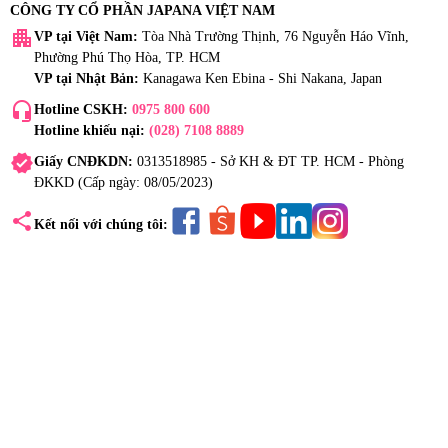
CÔNG TY CỔ PHẦN JAPANA VIỆT NAM
apartment
VP tại Việt Nam:
Tòa Nhà Trường Thịnh, 76 Nguyễn Háo Vĩnh,
Phường Phú Thọ Hòa, TP. HCM
VP tại Nhật Bản:
Kanagawa Ken Ebina - Shi Nakana, Japan
headset_mic
Hotline CSKH:
0975 800 600
Hotline khiếu nại:
(028) 7108 8889
verified
Giấy CNĐKDN:
0313518985 - Sở KH & ĐT TP. HCM - Phòng
ĐKKD (Cấp ngày: 08/05/2023)
share
Kết nối với chúng tôi: