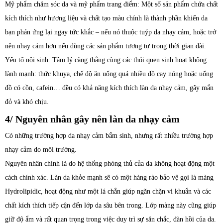
Mỹ phẩm chăm sóc da và mỹ phẩm trang điểm: Một số sản phẩm chứa chất
kích thích như hương liệu và chất tạo màu chính là thành phần khiến da
bạn phản ứng lại ngay tức khắc – nếu nó thuộc tuýp da nhạy cảm, hoặc trở
nên nhạy cảm hơn nếu dùng các sản phẩm tương tự trong thời gian dài.
Yếu tố nội sinh: Tâm lý căng thẳng cùng các thói quen sinh hoạt không
lành mạnh: thức khuya, chế độ ăn uống quá nhiều đồ cay nóng hoặc uống
đồ có cồn, cafein… đều có khả năng kích thích làn da nhạy cảm, gây mẩn
đỏ và khó chịu.
4/ Nguyên nhân gây nên làn da nhạy cảm
Có những trường hợp da nhạy cảm bẩm sinh, nhưng rất nhiều trường hợp
nhạy cảm do môi trường.
Nguyên nhân chính là do hệ thống phòng thủ của da không hoạt động một
cách chính xác. Làn da khỏe mạnh sẽ có một hàng rào bảo vệ gọi là màng
Hydrolipidic, hoạt động như một lá chắn giúp ngăn chặn vi khuẩn và các
chất kích thích tiếp cận đến lớp da sâu bên trong. Lớp màng này cũng giúp
giữ độ ẩm và rất quan trọng trong việc duy trì sự săn chắc, đàn hồi của da.