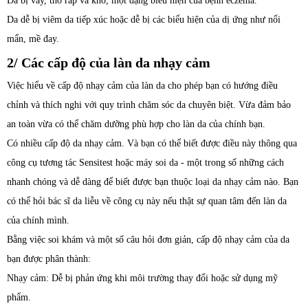
Da bị vảy, thô ráp và khô, một dạng biểu hiện của bệnh eczema.
Da dễ bị viêm da tiếp xúc hoặc dễ bị các biểu hiện của dị ứng như nổi
mẩn, mề đay.
2/ Các cấp độ của làn da nhạy cảm
Việc hiểu về cấp độ nhạy cảm của làn da cho phép bạn có hướng điều
chỉnh và thích nghi với quy trình chăm sóc da chuyên biệt. Vừa đảm bảo
an toàn vừa có thể chăm dưỡng phù hợp cho làn da của chính bạn.
Có nhiều cấp độ da nhạy cảm. Và bạn có thể biết được điều này thông qua
công cụ tương tác Sensitest hoặc máy soi da - một trong số những cách
nhanh chóng và dễ dàng để biết được bạn thuộc loại da nhạy cảm nào. Bạn
có thể hỏi bác sĩ da liễu về công cụ này nếu thật sự quan tâm đến làn da
của chính mình.
Bằng việc soi khám và một số câu hỏi đơn giản, cấp độ nhạy cảm của da
bạn được phân thành:
Nhạy cảm: Dễ bị phản ứng khi môi trường thay đổi hoặc sử dụng mỹ
phẩm.