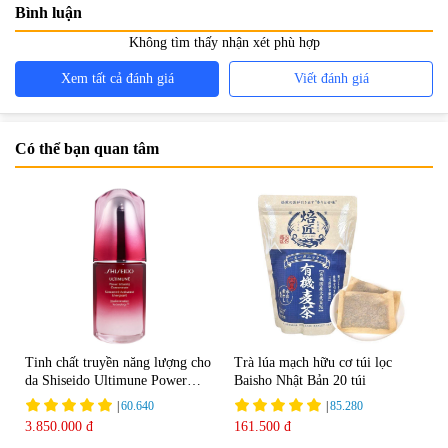
Bình luận
Không tìm thấy nhận xét phù hợp
Xem tất cả đánh giá
Viết đánh giá
Có thể bạn quan tâm
Tinh chất truyền năng lượng cho
Trà lúa mạch hữu cơ túi lọc
da Shiseido Ultimune Power
Baisho Nhật Bản 20 túi
75ml
|
60.640
|
85.280
3.850.000 đ
161.500 đ