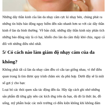
Những dây thần kinh của làn da nhạy cảm cực kì nhạy bén, chúng phát ra
những tín hiệu báo động nguy hiểm đến não nhanh hơn so với các dây thần
kinh ở làn da bình thường. Về bản chất, những dây thần kinh này phân tích
những báo động này là có hại, khiến cho làn da cảm thấy khó chịu, ngay cả
đối với những điều nhỏ nhất.
5/ Có cách nào làm giảm độ nhạy cảm của da
không?
Không phải tất cả làn da nhạy cảm đều có cấu tạo giống nhau, vì thế điều
quan trọng là tìm được quy trình chăm sóc da phù hợp. Dưới đây sẽ là một
số gợi ý cho bạn:
Loại bỏ các thói quen xấu tác động đến da. Hãy tập cách ghi nhớ những
sản phẩm đã từng gây nên các kích ứng trên da bạn, dù đó là thức ăn, đồ
uống, mỹ phẩm hoặc các môi trường có điều kiện không khí không đảm