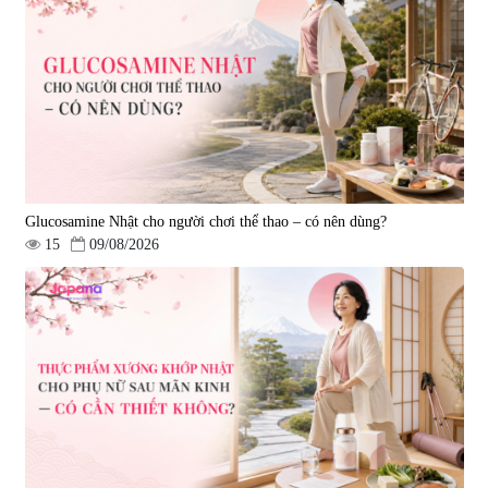
Tẩy tế bào chết Nichiei Bussan
Viên uống hỗ trợ bền thành
Nano NMN+ Peeling Gel
mạch, ngừa tai biến Elastin Plus
Luxury 200g
& Nattokinase Hokoen 80 viên
|
0
|
0
1.490.000 đ
980.000 đ
Glucosamine Nhật cho người chơi thể thao – có nên dùng?
15
09/08/2026
Viên uống bổ gan Ribeto Shoji
Viên uống hỗ trợ cải thiện thoát
Hepaclean 60 viên
vị đĩa đệm Kyoto Has 30 viên
|
543.205
|
14.560
690.000 đ
1.600.000 đ