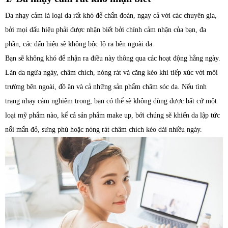
Da nhạy cảm là loại da rất khó để chẩn đoán, ngay cả với các chuyên gia,
bởi mọi dấu hiệu phải được nhận biết bởi chính cảm nhận của bạn, đa
phần, các dấu hiệu sẽ không bộc lộ ra bên ngoài da.
Bạn sẽ không khó để nhận ra điều này thông qua các hoạt động hằng ngày.
Làn da ngứa ngáy, châm chích, nóng rát và căng kéo khi tiếp xúc với môi
trường bên ngoài, đồ ăn và cả những sản phẩm chăm sóc da. Nếu tình
trạng nhạy cảm nghiêm trọng, bạn có thể sẽ không dùng được bất cứ một
loại mỹ phẩm nào, kể cả sản phẩm make up, bởi chúng sẽ khiến da lập tức
nổi mẩn đỏ, sưng phù hoặc nóng rát châm chích kéo dài nhiều ngày.