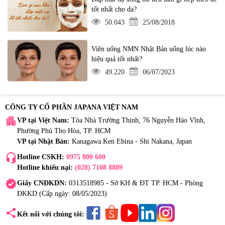
tốt nhất cho da?
50.043
25/08/2018
Viên uống NMN Nhật Bản uống lúc nào
hiệu quả tốt nhất?
49.220
06/07/2023
CÔNG TY CỔ PHẦN JAPANA VIỆT NAM
apartment
VP tại Việt Nam:
Tòa Nhà Trường Thịnh, 76 Nguyễn Háo Vĩnh,
Phường Phú Thọ Hòa, TP. HCM
VP tại Nhật Bản:
Kanagawa Ken Ebina - Shi Nakana, Japan
headset_mic
Hotline CSKH:
0975 800 600
Hotline khiếu nại:
(028) 7108 8889
verified
Giấy CNĐKDN:
0313518985 - Sở KH & ĐT TP. HCM - Phòng
ĐKKD (Cấp ngày: 08/05/2023)
share
Kết nối với chúng tôi: