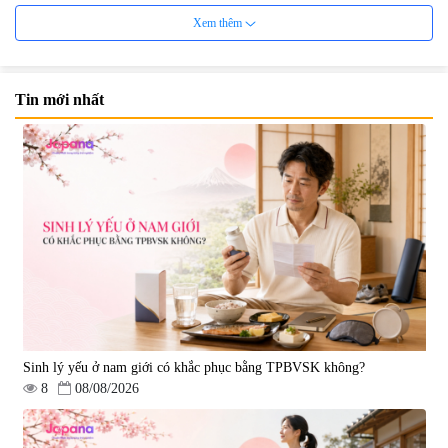
Xem thêm
Tin mới nhất
Viên uống bổ não Ribeto Shoji
Viên nang uống cải thiện thị lực,
Ichoha Ekisu Plus - 90 viên
trí nhớ DHA + EPA + Flaxseed
Oil 30 viên/gói - Date 02/2027
|
57.920
|
52.346
1.450.000 đ
225.000 đ
Sinh lý yếu ở nam giới có khắc phục bằng TPBVSK không?
8
08/08/2026