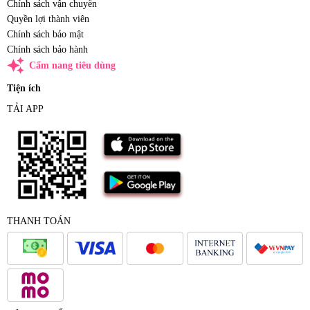
Chính sách vận chuyển
Quyền lợi thành viên
Chính sách bảo mật
Chính sách bảo hành
auto_awesome
Cẩm nang tiêu dùng
Tiện ích
TẢI APP
THANH TOÁN