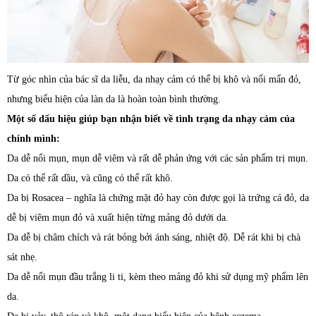
Từ góc nhìn của bác sĩ da liễu, da nhạy cảm có thể bị khô và nổi mẩn đỏ,
nhưng biểu hiện của làn da là hoàn toàn bình thường.
Một số dấu hiệu giúp bạn nhận biết về tình trạng da nhạy cảm của
chính mình:
Da dễ nổi mụn, mụn dễ viêm và rất dễ phản ứng với các sản phẩm trị mụn.
Da có thể rất dầu, và cũng có thể rất khô.
Da bị Rosacea – nghĩa là chứng mặt đỏ hay còn được gọi là trứng cá đỏ, da
dễ bị viêm mụn đỏ và xuất hiện từng mảng đỏ dưới da.
Da dễ bị châm chích và rát bỏng bởi ánh sáng, nhiệt độ. Dễ rát khi bị chà
sát nhẹ.
Da dễ nổi mụn đầu trắng li ti, kèm theo mảng đỏ khi sử dụng mỹ phẩm lên
da.