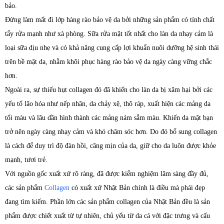
bảo.
Đừng làm mất đi lớp hàng rào bảo vệ da bởi những sản phẩm có tính chất
tẩy rửa mạnh như xà phòng. Sữa rửa mặt tốt nhất cho làn da nhạy cảm là
loại sữa dịu nhẹ và có khả năng cung cấp lợi khuẩn nuôi dưỡng hệ sinh thái
trên bề mặt da, nhằm khôi phục hàng rào bảo vệ da ngày càng vững chắc
hơn.
Ngoài ra, sự thiếu hụt collagen đó đã khiến cho làn da bị xâm hại bởi các
yếu tố lão hóa như nếp nhăn, da chảy xệ, thô ráp, xuất hiện các mảng da
tối màu và lâu dần hình thành các mảng nám sẫm màu. Khiến da mặt bạn
trở nên ngày càng nhạy cảm và khó chăm sóc hơn. Do đó bổ sung collagen
là cách để duy trì độ đàn hồi, căng mịn của da, giữ cho da luôn được khỏe
mạnh, tươi trẻ.
Với nguồn gốc xuất xứ rõ ràng, đã được kiểm nghiệm lâm sàng đầy đủ,
các sản phẩm
Collagen
có xuất xứ Nhật Bản chính là điều mà phái đẹp
đang tìm kiếm. Phần lớn các sản phẩm collagen của Nhật Bản đều là sản
phẩm được chiết xuất từ tự nhiên, chủ yếu từ da cá với đặc trưng và cấu