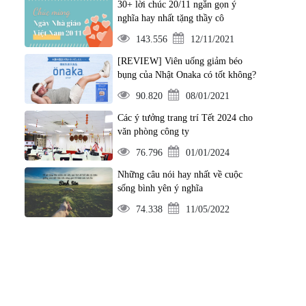
30+ lời chúc 20/11 ngắn gọn ý
nghĩa hay nhất tặng thầy cô
143.556
12/11/2021
[REVIEW] Viên uống giảm béo
bụng của Nhật Onaka có tốt không?
90.820
08/01/2021
Các ý tưởng trang trí Tết 2024 cho
văn phòng công ty
76.796
01/01/2024
Những câu nói hay nhất về cuộc
sống bình yên ý nghĩa
74.338
11/05/2022