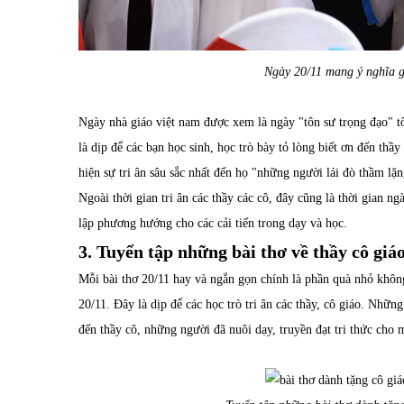
Ngày 20/11 mang ý nghĩa g
Ngày nhà giáo việt nam được xem là ngày "tôn sư trọng đạo" tô
là dịp để các bạn học sinh, học trò bày tỏ lòng biết ơn đến th
hiện sự tri ân sâu sắc nhất đến họ "những người lái đò thầm lặn
Ngoài thời gian tri ân các thầy các cô, đây cũng là thời gian n
lập phương hướng cho các cải tiến trong dạy và học.
3. Tuyển tập những bài thơ
về thầy cô giá
Mỗi bài thơ 20/11 hay và ngắn gọn chính là phần quà nhỏ khôn
20/11. Đây là dịp để các học trò tri ân các thầy, cô giáo. Nhữn
đến thầy cô, những người đã nuôi dạy, truyền đạt tri thức cho 