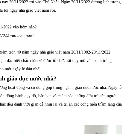
m nay 20/11/2022 rơi vào Chủ Nhật. Ngày 20/11/2022 dương lịch tương
à tới ngày nhà giáo việt nam rồi.
/2022 vào hôm nào?
 niệm tròn 40 năm ngày nhà giáo việt nam 20/11/1982-20/11/2022.
ệm đặc biệt chắc chắn sẽ được tổ chức rất quy mô và hoành tráng.
ho một ngày lễ đâu nhé!
ành giáo dục nước nhà?
ương hoạt động và có đóng góp trong ngành giáo dục nước nhà. Ngày lễ
uôn đồng hành dạy dỗ, bảo ban và chăm sóc những đứa trẻ nên người.
ác đều dành thời gian để nhìn lại và tri ân các cống hiến thầm lặng của