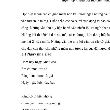
Tuyển tập những bài thơ dành tặn
Đặc biệt là với các cô giáo mầm non khi được nghe những câu 
vần thơ chúc mừng. Chắc chắn các cô sẽ rất xúc động vì bao c
công. Những vần thơ tuy bập bẹ và vẫn nhiều lỗi sai ngữ pháp 
Những bài thơ 20/11 đơn sơ, mộc mạc nhưng chứa đựng biết ba
mẹ thứ 2" của mình. Những vần thơ như lời cảm ơn các cô giáo
cho đàn con thơ, cho những mầm non tương lai của đất nước, đ
3.1 Ngày nhà giáo
Hôm nay ngày Nhà Giáo
Em có một ước ao
Rằng luôn được cô giáo
Ngày ngày luôn dạy bảo
Rằng cô ơi biết không
Chúng em luôn trông mong