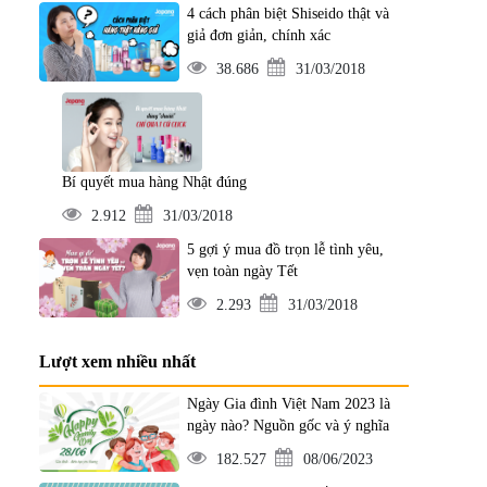
4 cách phân biệt Shiseido thật và
giả đơn giản, chính xác
38.686
31/03/2018
Bí quyết mua hàng Nhật đúng
2.912
31/03/2018
5 gợi ý mua đồ trọn lễ tình yêu,
vẹn toàn ngày Tết
2.293
31/03/2018
Lượt xem nhiều nhất
Ngày Gia đình Việt Nam 2023 là
ngày nào? Nguồn gốc và ý nghĩa
182.527
08/06/2023