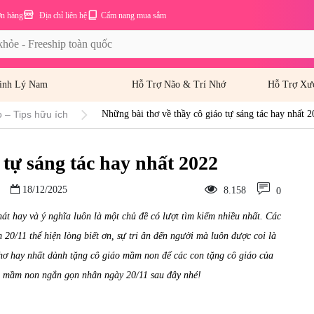
ơn hàng
Địa chỉ liên hệ
Cẩm nang mua sắm
inh Lý Nam
Hỗ Trợ Não & Trí Nhớ
Hỗ Trợ Xư
 – Tips hữu ích
Những bài thơ về thầy cô giáo tự sáng tác hay nhất 
 tự sáng tác hay nhất 2022
18/12/2025
8.158
0
át hay và ý nghĩa luôn là một chủ đề có lượt tìm kiếm nhiều nhất. Các
 20/11 thể hiện lòng biết ơn, sự tri ân đến người mà luôn được coi là
hơ hay nhất dành tặng cô giáo mầm non để các con tặng cô giáo của
o mầm non ngắn gọn nhân ngày 20/11 sau đây nhé!