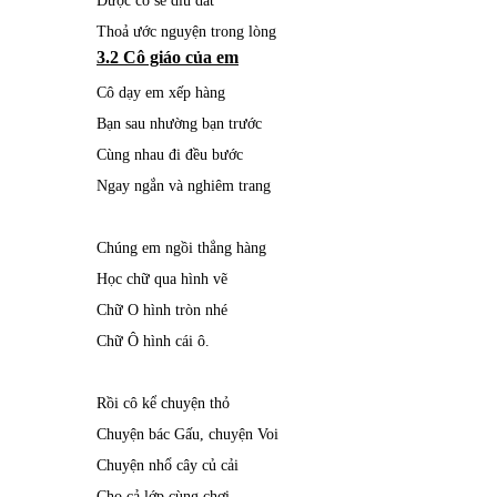
Được cô sẽ dìu dắt
Thoả ước nguyện trong lòng
3.2 Cô giáo của em
Cô dạy em xếp hàng
Bạn sau nhường bạn trước
Cùng nhau đi đều bước
Ngay ngắn và nghiêm trang
Chúng em ngồi thẳng hàng
Học chữ qua hình vẽ
Chữ O hình tròn nhé
Chữ Ô hình cái ô.
Rồi cô kể chuyện thỏ
Chuyện bác Gấu, chuyện Voi
Chuyện nhổ cây củ cải
Cho cả lớp cùng chơi.