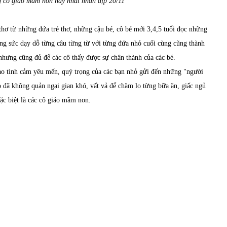
g cô giáo mầm non hay nhất nhân dịp 20/11
thơ từ những đứa trẻ thơ, những cậu bé, cô bé mới 3,4,5 tuổi đọc những
ông sức dạy dỗ từng câu từng từ với từng đứa nhỏ cuối cùng cũng thành
nhưng cũng đủ để các cô thấy được sự chân thành của các bé.
o tình cảm yêu mến, quý trọng của các bạn nhỏ gửi đến những "người
 đã không quản ngại gian khó, vất vả để chăm lo từng bữa ăn, giấc ngủ
ặc biệt là các cô giáo mầm non.