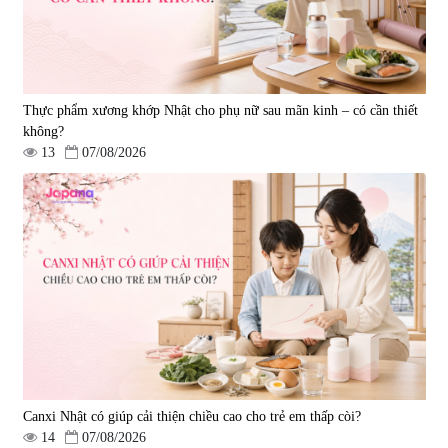
Thực phẩm xương khớp Nhật cho phụ nữ sau mãn kinh – có cần thiết
không?
13
07/08/2026
Viên uống hỗ trợ xương khớp
Viên uống hỗ trợ xương khớp
Super Glucosamine DX Hokoen
Yoro Factory Kyoto Has 50EX
300 viên
Plus 30 viên
|
456
|
0
980.000 đ
2.380.000 đ
Canxi Nhật có giúp cải thiện chiều cao cho trẻ em thấp còi?
14
07/08/2026