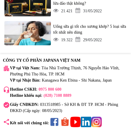
lừa đảo thật không?
21.421
31/05/2022
Uống sữa gì tốt cho xương khớp? 5 loại sữa
tốt nhất nên dùng
19.322
29/05/2022
CÔNG TY CỔ PHẦN JAPANA VIỆT NAM
apartment
VP tại Việt Nam:
Tòa Nhà Trường Thịnh, 76 Nguyễn Háo Vĩnh,
Phường Phú Thọ Hòa, TP. HCM
VP tại Nhật Bản:
Kanagawa Ken Ebina - Shi Nakana, Japan
headset_mic
Hotline CSKH:
0975 800 600
Hotline khiếu nại:
(028) 7108 8889
verified
Giấy CNĐKDN:
0313518985 - Sở KH & ĐT TP. HCM - Phòng
ĐKKD (Cấp ngày: 08/05/2023)
share
Kết nối với chúng tôi: