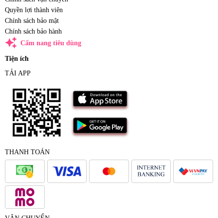
Quyền lợi thành viên
Chính sách bảo mật
Chính sách bảo hành
auto_awesome
Cẩm nang tiêu dùng
Tiện ích
TẢI APP
THANH TOÁN