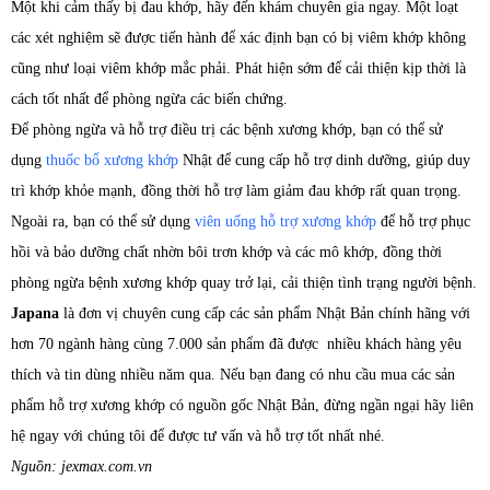
Một khi cảm thấy bị đau khớp, hãy đến khám chuyên gia ngay. Một loạt
các xét nghiệm sẽ được tiến hành để xác định bạn có bị viêm khớp không
cũng như loại viêm khớp mắc phải. Phát hiện sớm để cải thiện kịp thời là
cách tốt nhất để phòng ngừa các biến chứng.
Để phòng ngừa và hỗ trợ điều trị các bệnh xương khớp, bạn có thể sử
dụng
thuốc bổ xương khớp
Nhật để cung cấp hỗ trợ dinh dưỡng, giúp duy
trì khớp khỏe mạnh, đồng thời hỗ trợ làm giảm đau khớp rất quan trọng.
Ngoài ra, bạn có thể sử dụng
viên uống hỗ trợ xương khớp
để hỗ trợ phục
hồi và bảo dưỡng chất nhờn bôi trơn khớp và các mô khớp, đồng thời
phòng ngừa bệnh xương khớp quay trở lại, cải thiện tình trạng người bệnh.
Japana
là đơn vị chuyên cung cấp các sản phẩm Nhật Bản chính hãng với
hơn 70 ngành hàng cùng 7.000 sản phẩm đã được nhiều khách hàng yêu
thích và tin dùng nhiều năm qua. Nếu bạn đang có nhu cầu mua các sản
phẩm hỗ trợ xương khớp có nguồn gốc Nhật Bản, đừng ngần ngại hãy liên
hệ ngay với chúng tôi để được tư vấn và hỗ trợ tốt nhất nhé.
Nguồn: jexmax.com.vn