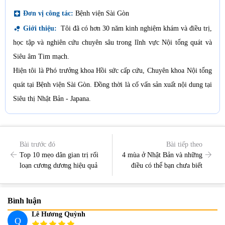
local_hospital
Đơn vị công tác:
Bệnh viện Sài Gòn
bubble_chart
Giới thiệu:
Tôi đã có hơn 30 năm kinh nghiệm khám và điều trị,
học tập và nghiên cứu chuyên sâu trong lĩnh vực Nội tổng quát và
Siêu âm Tim mạch.
Hiện tôi là Phó trưởng khoa Hồi sức cấp cứu, Chuyên khoa Nội tổng
quát tại Bệnh viện Sài Gòn. Đồng thời là cố vấn sản xuất nội dung tại
Siêu thị Nhật Bản - Japana.
Bài trước đó
Bài tiếp theo
Top 10 mẹo dân gian trị rối
4 mùa ở Nhật Bản và những
loạn cương dương hiệu quả
điều có thể bạn chưa biết
Bình luận
Lê Hương Quỳnh
Q