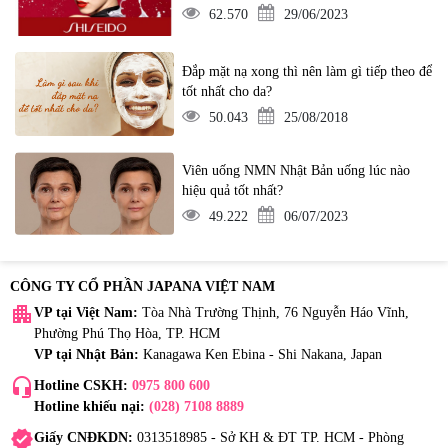
62.570
29/06/2023
Đắp mặt nạ xong thì nên làm gì tiếp theo để
tốt nhất cho da?
50.043
25/08/2018
Viên uống NMN Nhật Bản uống lúc nào
hiệu quả tốt nhất?
49.222
06/07/2023
CÔNG TY CỔ PHẦN JAPANA VIỆT NAM
apartment
VP tại Việt Nam:
Tòa Nhà Trường Thịnh, 76 Nguyễn Háo Vĩnh,
Phường Phú Thọ Hòa, TP. HCM
VP tại Nhật Bản:
Kanagawa Ken Ebina - Shi Nakana, Japan
headset_mic
Hotline CSKH:
0975 800 600
Hotline khiếu nại:
(028) 7108 8889
verified
Giấy CNĐKDN:
0313518985 - Sở KH & ĐT TP. HCM - Phòng