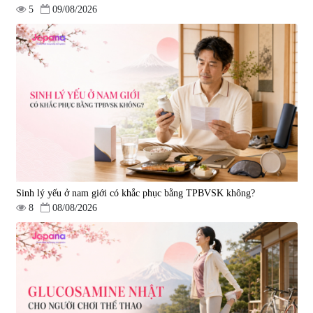
5
09/08/2026
Tẩy tế bào chết Nichiei Bussan
Viên uống hỗ trợ bền thành
Nano NMN+ Peeling Gel
mạch, ngừa tai biến Elastin Plus
Luxury 200g
& Nattokinase Hokoen 80 viên
|
0
|
0
1.490.000 đ
980.000 đ
Sinh lý yếu ở nam giới có khắc phục bằng TPBVSK không?
8
08/08/2026
Viên uống bổ gan Ribeto Shoji
Viên uống hỗ trợ cải thiện thoát
Hepaclean 60 viên
vị đĩa đệm Kyoto Has 30 viên
|
543.205
|
14.560
690.000 đ
1.600.000 đ