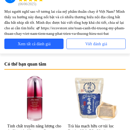
(06/06/2025)
Mọi người nghĩ sao về tương lai của mỹ phẩm thuần chay ở Việt Nam? Mình
thấy xu hướng này đang nổi bật và có nhiều thương hiệu nội địa cũng bắt
đầu bắt nhịp rất tốt. Mình đọc được bài viết tổng hợp khá chi tiết, chia sẻ lại
cho ai cần tìm hiểu: 🌿 https://ecovstore.site/toan-canh-thi-truong-my-pham-
thuan-chay-viet-nam-tiem-nang-phat-trien-va-thuong-hieu-noi-bat
Xem tất cả đánh giá
Viết đánh giá
Có thể bạn quan tâm
Tinh chất truyền năng lượng cho
Trà lúa mạch hữu cơ túi lọc