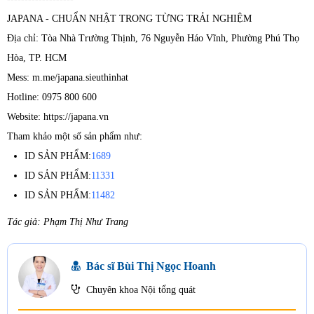
JAPANA - CHUẨN NHẬT TRONG TỪNG TRẢI NGHIỆM
Địa chỉ: Tòa Nhà Trường Thịnh, 76 Nguyễn Háo Vĩnh, Phường Phú Thọ
Hòa, TP. HCM
Mess: m.me/japana.sieuthinhat
Hotline: 0975 800 600
Website: https://japana.vn
Tham khảo một số sản phẩm như:
ID SẢN PHẨM:
1689
ID SẢN PHẨM:
11331
ID SẢN PHẨM:
11482
Tác giả: Phạm Thị Như Trang
Bác sĩ Bùi Thị Ngọc Hoanh
Chuyên khoa Nội tổng quát