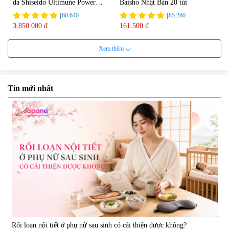
da Shiseido Ultimune Power
Baisho Nhật Bản 20 túi
75ml
|
60.640
|
85.280
3.850.000 đ
161.500 đ
Xem thêm
Tin mới nhất
Viên uống bổ não Ribeto Shoji
Viên nang uống cải thiện thị lực,
Ichoha Ekisu Plus - 90 viên
trí nhớ DHA + EPA + Flaxseed
Oil 30 viên/gói - Date 02/2027
|
57.920
|
52.346
1.450.000 đ
225.000 đ
Rối loạn nội tiết ở phụ nữ sau sinh có cải thiện được không?