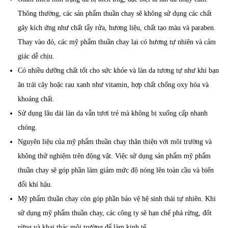
Thông thường, các sản phẩm thuần chay sẽ không sử dụng các chất
gây kích ứng như chất tẩy rửa, hương liệu, chất tạo màu và paraben.
Thay vào đó, các mỹ phẩm thuần chay lại có hương tự nhiên và cảm
giác dễ chịu.
Có nhiều dưỡng chất tốt cho sức khỏe và làn da tương tự như khi bạn
ăn trái cây hoặc rau xanh như vitamin, hợp chất chống oxy hóa và
khoáng chất.
Sử dụng lâu dài làn da vẫn tươi trẻ mà không bị xuống cấp nhanh
chóng.
Nguyên liệu của mỹ phẩm thuần chay thân thiện với môi trường và
không thử nghiệm trên động vật. Việc sử dụng sản phẩm mỹ phẩm
thuần chay sẽ góp phần làm giảm mức độ nóng lên toàn cầu và biến
đổi khí hậu.
Mỹ phẩm thuần chay còn góp phần bảo vệ hệ sinh thái tự nhiên. Khi
sử dụng mỹ phẩm thuần chay, các công ty sẽ hạn chế phá rừng, đốt
rừng và khai thác môi trường để làm kinh tế.