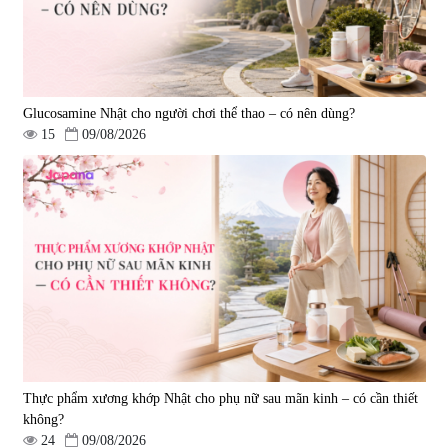
Glucosamine Nhật cho người chơi thể thao – có nên dùng?
15
09/08/2026
Viên uống hỗ trợ giấc ngủ Fujina
Viên uống phòng ngừa & hỗ trợ
Sleepy Nhật Bản 80 viên
điều trị đột quỵ Biken Kinase
Gold 60 viên
|
13.760
|
0
580.000 đ
1.570.000 đ
Thực phẩm xương khớp Nhật cho phụ nữ sau mãn kinh – có cần thiết
không?
24
09/08/2026