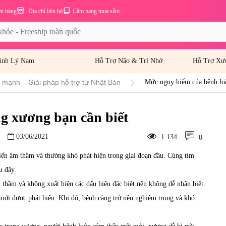
ơn hàng
Địa chỉ liên hệ
Cẩm nang mua sắm
inh Lý Nam
Hỗ Trợ Não & Trí Nhớ
Hỗ Trợ Xư
mạnh – Giải pháp hỗ trợ từ Nhật Bản
Mức nguy hiểm của bệnh loã
g xương bạn cần biết
03/06/2021
1.134
0
ến âm thầm và thường khó phát hiện trong giai đoạn đầu. Cùng tìm
u đây.
 thầm và không xuất hiện các dấu hiệu đặc biệt nên không dễ nhận biết.
 mới được phát hiện. Khi đó, bệnh càng trở nên nghiêm trọng và khó