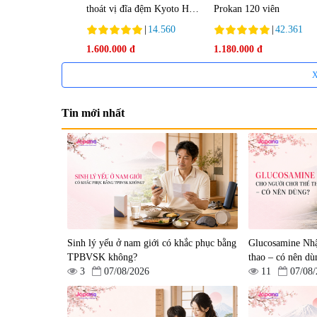
thoát vị đĩa đệm Kyoto Has
Prokan 120 viên
30 viên
|
14.560
|
42.361
1.600.000 đ
1.180.000 đ
X
Tin mới nhất
Viên uống hỗ trợ xương
Viên uống hỗ trợ xương
khớp Super Glucosamine
khớp Yoro Factory Kyoto
DX Hokoen 300 viên
Has 50EX Plus 30 viên
|
456
|
0
Sinh lý yếu ở nam giới có khắc phục bằng
Glucosamine Nhậ
980.000 đ
2.380.000 đ
TPBVSK không?
thao – có nên dù
3
07/08/2026
11
07/08