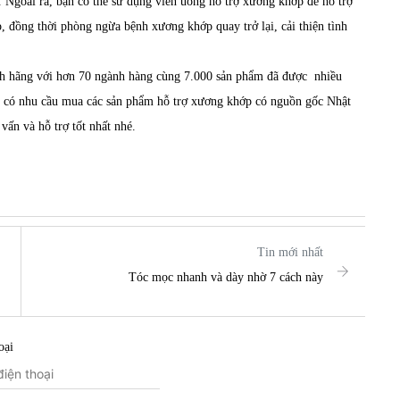
. Ngoài ra, bạn có thể sử dụng
viên uống hỗ trợ xương khớp
để hỗ trợ
 đồng thời phòng ngừa bệnh xương khớp quay trở lại, cải thiện tình
nh hãng với hơn 70 ngành hàng cùng 7.000 sản phẩm đã được nhiều
g có nhu cầu mua các sản phẩm hỗ trợ xương khớp có nguồn gốc Nhật
vấn và hỗ trợ tốt nhất nhé.
Tin mới nhất
Tóc mọc nhanh và dày nhờ 7 cách này
oại