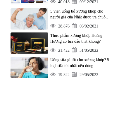
40.018
09/12/2021
5 viên uống bổ xương khớp cho
người già của Nhật được ưa chuộng
nhất hiện nay
28.876
06/02/2021
Thực phẩm xương khớp Hoàng
Hường có lừa đảo thật không?
21.422
31/05/2022
Uống sữa gì tốt cho xương khớp? 5
loại sữa tốt nhất nên dùng
19.322
29/05/2022