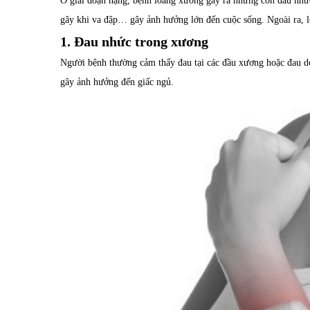
Ở giai đoạn nặng, bệnh loãng xương gây ra những cơn đau nhứ
gãy khi va đập… gây ảnh hưởng lớn đến cuộc sống. Ngoài ra, l
1. Đau nhức trong xương
Người bệnh thường cảm thấy đau tại các đầu xương hoặc đau d
gây ảnh hưởng đến giấc ngủ.