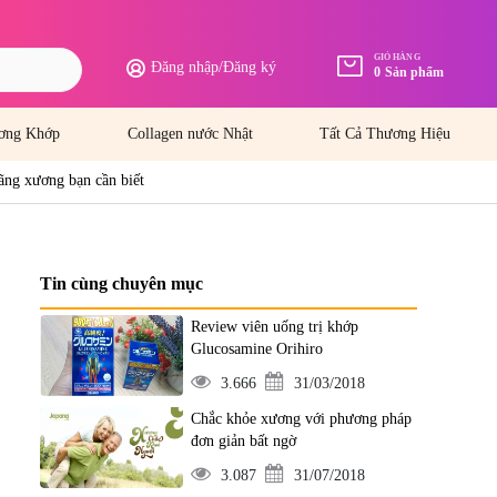
GIỎ HÀNG
Đăng nhập
/
Đăng ký
0
Sản phẩm
ơng Khớp
Collagen nước Nhật
Tất Cả Thương Hiệu
ng xương bạn cần biết
Tin cùng chuyên mục
Review viên uống trị khớp
Glucosamine Orihiro
3.666
31/03/2018
Chắc khỏe xương với phương pháp
đơn giản bất ngờ
3.087
31/07/2018