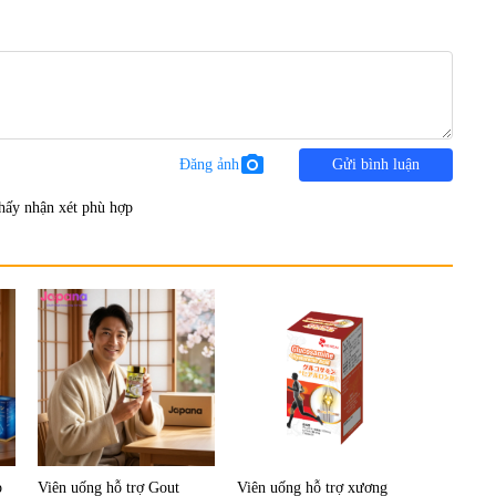
photo_camera
Đăng ảnh
Gửi bình luận
hấy nhận xét phù hợp
p
Viên uống hỗ trợ Gout
Viên uống hỗ trợ xương