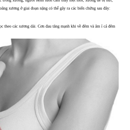
c trong xương, người bệnh luôn cảm thấy mệt mỏi, xương dễ bị nứt,
oãng xương ở giai đoạn nặng có thể gây ra các biến chứng sau đây:
ọc theo các xương dài. Cơn đau tăng mạnh khi về đêm và âm ỉ cả đêm