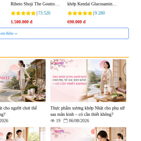
Ribeto Shoji The Goutto
khớp Kendai Glucosamine
150 viên
Hộp 180 viên
|
73.520
|
9.280
1.500.000 đ
690.000 đ
em thêm
t cho người chơi thể
Thực phẩm xương khớp Nhật cho phụ nữ
ng?
sau mãn kinh – có cần thiết không?
/2026
19
06/08/2026