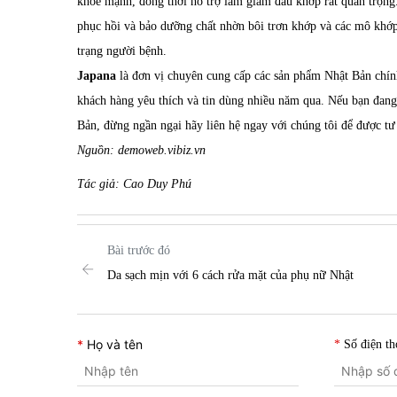
khỏe mạnh, đồng thời hỗ trợ làm giảm đau khớp rất quan trọng
phục hồi và bảo dưỡng chất nhờn bôi trơn khớp và các mô khớp,
trạng người bệnh.
Japana
là đơn vị chuyên cung cấp các sản phẩm Nhật Bản chí
khách hàng yêu thích và tin dùng nhiều năm qua. Nếu bạn đan
Bản, đừng ngần ngại hãy liên hệ ngay với chúng tôi để được tư 
Nguồn: demoweb.vibiz.vn
Tác giả: Cao Duy Phú
Bài trước đó
Da sạch mịn với 6 cách rửa mặt của phụ nữ Nhật
Họ và tên
Số điện th