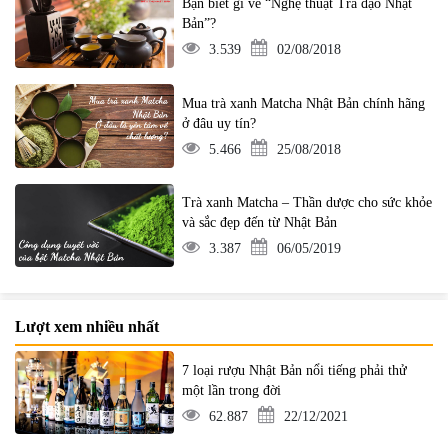
Bạn biết gì về “Nghệ thuật Trà đạo Nhật
Bản”?
3.539
02/08/2018
Mua trà xanh Matcha Nhật Bản chính hãng
ở đâu uy tín?
5.466
25/08/2018
Trà xanh Matcha – Thần dược cho sức khỏe
và sắc đẹp đến từ Nhật Bản
3.387
06/05/2019
Lượt xem nhiều nhất
7 loại rượu Nhật Bản nổi tiếng phải thử
một lần trong đời
62.887
22/12/2021