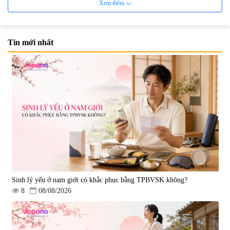
Xem thêm
Tin mới nhất
Rượu Sake Etsuno Hajime
Rượu Sake Etsuno Hajime
300ml
720ml
|
4.423
|
1.738
222.800 đ
401.400 đ
Sinh lý yếu ở nam giới có khắc phục bằng TPBVSK không?
8
08/08/2026
Rượu Sake Kanpai 1800ml
Rượu Sake Kanpai 300ml