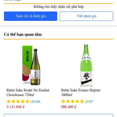
Không tìm thấy nhận xét phù hợp
Xem tất cả đánh giá
Viết đánh giá
Có thể bạn quan tâm
Rượu Sake Koshi No Kanbai
Rượu Sake Etsuno Hajime
Chotokusen 720ml
1800ml
|
26.698
|
3.947
3.131.000 đ
888.400 đ