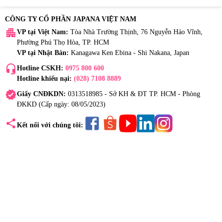
CÔNG TY CỔ PHẦN JAPANA VIỆT NAM
apartment
VP tại Việt Nam:
Tòa Nhà Trường Thịnh, 76 Nguyễn Háo Vĩnh,
Phường Phú Thọ Hòa, TP. HCM
VP tại Nhật Bản:
Kanagawa Ken Ebina - Shi Nakana, Japan
headset_mic
Hotline CSKH:
0975 800 600
Hotline khiếu nại:
(028) 7108 8889
verified
Giấy CNĐKDN:
0313518985 - Sở KH & ĐT TP. HCM - Phòng
ĐKKD (Cấp ngày: 08/05/2023)
share
Kết nối với chúng tôi: