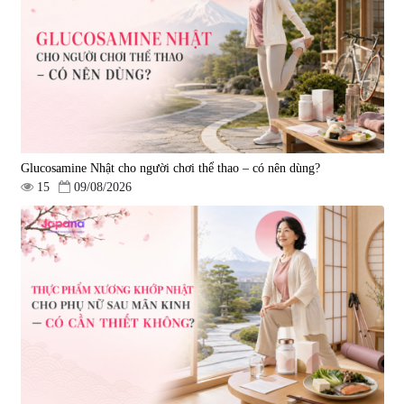
|
1.802
|
2.910
758.700 đ
188.500 đ
Glucosamine Nhật cho người chơi thể thao – có nên dùng?
15
09/08/2026
Rượu Sake Kanpai 720ml
|
2.188
345.100 đ