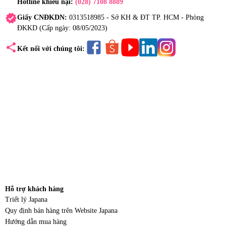
Hotline khiếu nại:
(028) 7108 8889
verified
Giấy CNĐKDN:
0313518985 - Sở KH & ĐT TP. HCM - Phòng
ĐKKD (Cấp ngày: 08/05/2023)
share
Kết nối với chúng tôi:
Hỗ trợ khách hàng
Triết lý Japana
Quy định bán hàng trên Website Japana
Hướng dẫn mua hàng