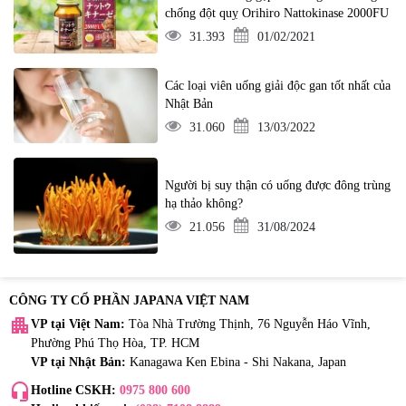
chống đột quỵ Orihiro Nattokinase 2000FU
31.393
01/02/2021
Các loại viên uống giải độc gan tốt nhất của
Nhật Bản
31.060
13/03/2022
Người bị suy thận có uống được đông trùng
hạ thảo không?
21.056
31/08/2024
CÔNG TY CỔ PHẦN JAPANA VIỆT NAM
apartment
VP tại Việt Nam:
Tòa Nhà Trường Thịnh, 76 Nguyễn Háo Vĩnh,
Phường Phú Thọ Hòa, TP. HCM
VP tại Nhật Bản:
Kanagawa Ken Ebina - Shi Nakana, Japan
headset_mic
Hotline CSKH:
0975 800 600