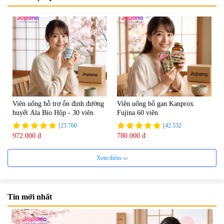
Viên uống hỗ trợ ổn định đường
Viên uống bổ gan Kanprox
huyết Ala Bio Hộp - 30 viên
Fujina 60 viên
|
23.760
|
42.532
972.000 đ
780.000 đ
Xem thêm
Tin mới nhất