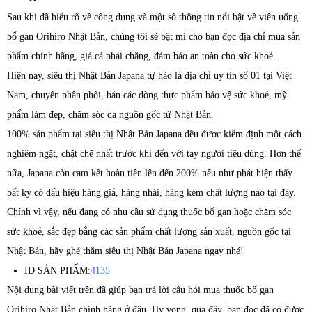
Sau khi đã hiểu rõ về công dụng và một số thông tin nổi bật về viên uống
bổ gan Orihiro Nhật Bản, chúng tôi sẽ bật mí cho bạn đọc địa chỉ mua sản
phẩm chính hãng, giá cả phải chăng, đảm bảo an toàn cho sức khoẻ.
Hiện nay, siêu thị Nhật Bản Japana tự hào là địa chỉ uy tín số 01 tại Việt
Nam, chuyên phân phối, bán các dòng thực phẩm bảo vệ sức khoẻ, mỹ
phẩm làm đẹp, chăm sóc da nguồn gốc từ Nhật Bản.
100% sản phẩm tại siêu thị Nhật Bản Japana đều được kiểm định một cách
nghiêm ngặt, chặt chẽ nhất trước khi đến với tay người tiêu dùng. Hơn thế
nữa, Japana còn cam kết hoàn tiền lên đến 200% nếu như phát hiện thấy
bất kỳ có dấu hiệu hàng giả, hàng nhái, hàng kém chất lượng nào tại đây.
Chính vì vậy, nếu đang có nhu cầu sử dụng thuốc bổ gan hoặc chăm sóc
sức khoẻ, sắc đẹp bằng các sản phẩm chất lượng sản xuất, nguồn gốc tại
Nhật Bản, hãy ghé thăm siêu thị Nhật Bản Japana ngay nhé!
ID SẢN PHẨM:
4135
Nội dung bài viết trên đã giúp bạn trả lời câu hỏi mua thuốc bổ gan
Orihiro Nhật Bản chính hãng ở đâu. Hy vọng, qua đây, bạn đọc đã có được