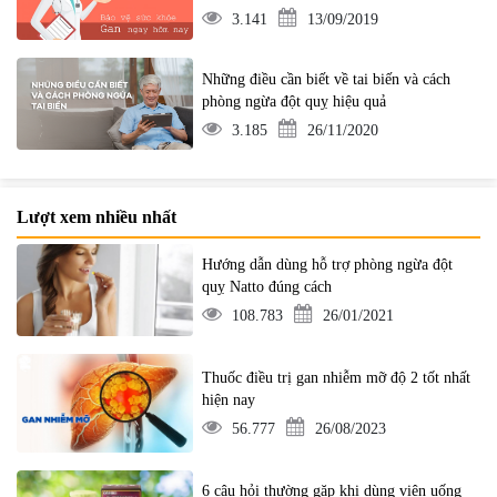
3.141
13/09/2019
Những điều cần biết về tai biến và cách
phòng ngừa đột quỵ hiệu quả
3.185
26/11/2020
Lượt xem nhiều nhất
Hướng dẫn dùng hỗ trợ phòng ngừa đột
quỵ Natto đúng cách
108.783
26/01/2021
Thuốc điều trị gan nhiễm mỡ độ 2 tốt nhất
hiện nay
56.777
26/08/2023
6 câu hỏi thường gặp khi dùng viên uống