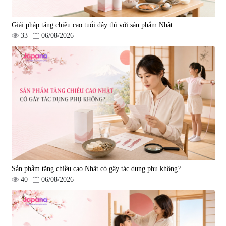
Giải pháp tăng chiều cao tuổi dậy thì với sản phẩm Nhật
33
06/08/2026
Viên uống hỗ trợ tăng cường
Viên uống hỗ trợ điều trị ung thư
sinh lý nam Fujina Monster Shot
Fucoidan Okinawa Kanehide Bio
150 viên
EX 323mg - 150 viên
|
12.480
|
790.621
880.000 đ
4.473.500 đ
Sản phẩm tăng chiều cao Nhật có gây tác dụng phụ không?
40
06/08/2026