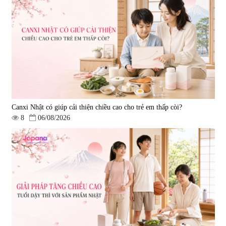
Viên uống bổ gan Ribeto Shoji
Viên uống hỗ trợ giải độc và
Hepaclean 60 viên
phục hồi chức năng gan Biken
Liver Ex 120 viên - Date
|
543.205
|
0
07/2027
690.000 đ
1.390.000 đ
Canxi Nhật có giúp cải thiện chiều cao cho trẻ em thấp còi?
8
06/08/2026
Viên uống hỗ trợ tim mạch AFC
Viên uống tăng cường miễn dịch
Rich Coenzyme Q10 - 120 viên
Ribeto Shoji Fukujyusen 180
viên
|
2.546
|
32.160
2.890.000 đ
9.850.000 đ