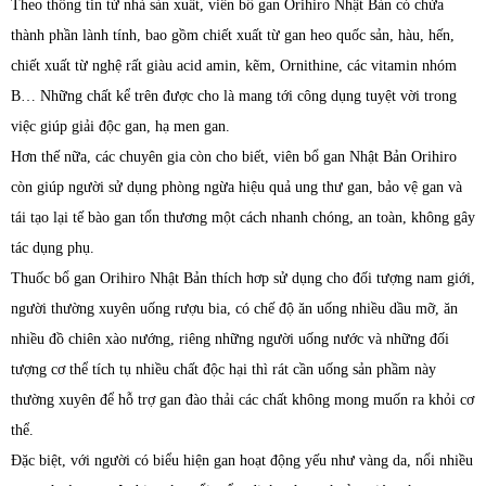
Theo thông tin từ nhà sản xuất, viên bổ gan Orihiro Nhật Bản có chứa
thành phần lành tính, bao gồm chiết xuất từ gan heo quốc sản, hàu, hến,
chiết xuất từ nghệ rất giàu acid amin, kẽm, Ornithine, các vitamin nhóm
B… Những chất kể trên được cho là mang tới công dụng tuyệt vời trong
việc giúp giải độc gan, hạ men gan.
Hơn thế nữa, các chuyên gia còn cho biết, viên bổ gan Nhật Bản Orihiro
còn giúp người sử dụng phòng ngừa hiệu quả ung thư gan, bảo vệ gan và
tái tạo lại tế bào gan tổn thương một cách nhanh chóng, an toàn, không gây
tác dụng phụ.
Thuốc bổ gan Orihiro Nhật Bản thích hơp sử dụng cho đối tượng nam giới,
người thường xuyên uống rượu bia, có chế độ ăn uống nhiều dầu mỡ, ăn
nhiều đồ chiên xào nướng, riêng những người uống nước và những đối
tượng cơ thể tích tụ nhiều chất độc hại thì rát cần uống sản phầm này
thường xuyên để hỗ trợ gan đào thải các chất không mong muốn ra khỏi cơ
thể.
Đặc biệt, với người có biểu hiện gan hoạt động yếu như vàng da, nổi nhiều