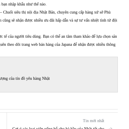
 bạn nhập khẩu như thế nào.
– Chuối siêu thị nội địa Nhật Bản, chuyên cung cấp hàng xứ sở Phù
n cũng sẽ nhận được nhiều ưu đãi hấp dẫn và sự tư vấn nhiệt tình từ đội
ực tế của người tiêu dùng. Bạn có thể an tâm tham khảo để lựa chọn sản
uên theo dõi trang web bán hàng của Japana để nhận được nhiều thông
ượng của tín đồ yêu hàng Nhật
Tin mới nhất
Gợi ý các loại viên uống bổ cho bà bầu của Nhật tốt cho