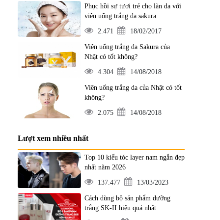
Phục hồi sự tươi trẻ cho làn da với
viên uống trắng da sakura
2.471
18/02/2017
Viên uống trắng da Sakura của
Nhật có tốt không?
4.304
14/08/2018
Viên uống trắng da của Nhật có tốt
không?
2.075
14/08/2018
Lượt xem nhiều nhất
Top 10 kiểu tóc layer nam ngắn đẹp
nhất năm 2026
137.477
13/03/2023
Cách dùng bộ sản phẩm dưỡng
trắng SK-II hiệu quả nhất