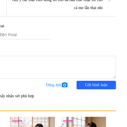
cả mẹ lẫn thai nhi
oại
photo_camera
Đăng ảnh
Gửi bình luận
hấy nhận xét phù hợp