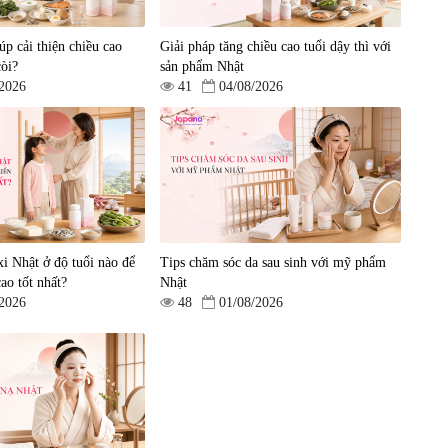
in
Shoji Hepaclean 60 viên
thoát vị đĩa đệm Kyoto Has
en
30 viên
|
543.205
|
14.560
úp cải thiện chiều cao
Giải pháp tăng chiều cao tuổi dậy thì với
690.000 đ
1.600.000 đ
còi?
sản phẩm Nhật
/2026
41
04/08/2026
i Nhật ở độ tuổi nào để
Tips chăm sóc da sau sinh với mỹ phẩm
cao tốt nhất?
Nhật
/2026
48
01/08/2026
ên