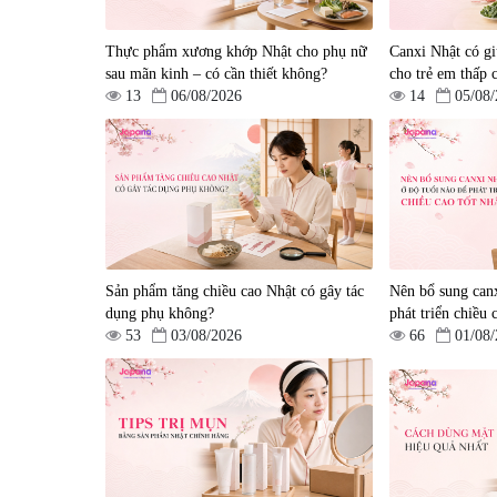
Bussan Nano NMN+
mạch, ngừa tai biến Elast
Peeling Gel Luxury 200g
Plus & Nattokinase Hoko
|
0
|
0
Thực phẩm xương khớp Nhật cho phụ nữ
80 viên
Canxi Nhật có gi
1.490.000 đ
980.000 đ
sau mãn kinh – có cần thiết không?
cho trẻ em thấp 
13
06/08/2026
14
05/08
Sản phẩm tăng chiều cao Nhật có gây tác
Nên bổ sung canx
Viên uống hỗ trợ giấc ngủ
Viên uống phòng ngừa &
dụng phụ không?
phát triển chiều 
Fujina Sleepy Nhật Bản 80
hỗ trợ điều trị đột quỵ
53
03/08/2026
66
01/08
viên
Biken Kinase Gold 60 vi
|
13.760
|
0
580.000 đ
1.570.000 đ