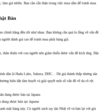
i, làm giả nhiều. Bạn cần cẩn thận trong việc mua sắm để tránh mua
hật Bản
ẩm chính hãng đều tốt như nhau. Bạn không cần quá lo lắng về vấn đề
u người đánh giá cao để tránh mua phải hàng giả.
, thân thiện với con người nên giảm thiểu được vấn đề kích ứng. Đặc
bình dân là Hada Labo, Sakura, DHC… Dù giá thành thấp nhưng sản
ơng hiệu đặt tâm huyết và giải quyết một số vấn đề về da rõ rệt.
 đang được bán tại Japana
nh mặt hàng này. Có người xách tay tận Nhật về và bán lại với giá