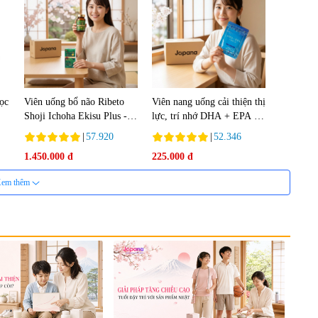
lọc
Viên uống bổ não Ribeto
Viên nang uống cải thiện thị
Shoji Ichoha Ekisu Plus -
lực, trí nhớ DHA + EPA +
90 viên
Flaxseed Oil 30 viên/gói -
|
57.920
|
52.346
Date 02/2027
1.450.000 đ
225.000 đ
em thêm
nh
Viên uống bổ gan Ribeto
Viên uống hỗ trợ cải thiện