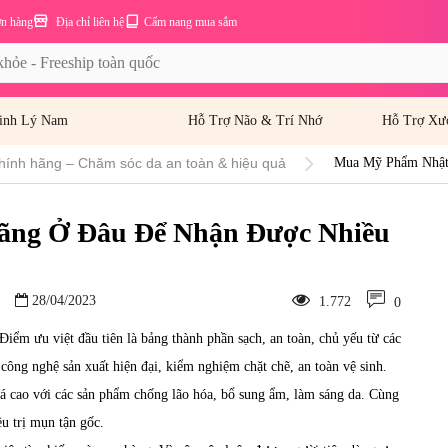
ơn hàng
Địa chỉ liên hệ
Cẩm nang mua sắm
inh Lý Nam
Hỗ Trợ Não & Trí Nhớ
Hỗ Trợ Xư
hính hãng – Chăm sóc da an toàn & hiệu quả
Mua Mỹ Phẩm Nhật
ãng Ở Đâu Để Nhận Được Nhiều
28/04/2023
1.772
0
iểm ưu việt đầu tiên là bảng thành phần sạch, an toàn, chủ yếu từ các
công nghệ sản xuất hiện đại, kiểm nghiệm chặt chẽ, an toàn vệ sinh.
 cao với các sản phẩm chống lão hóa, bổ sung ẩm, làm sáng da. Cùng
u trị mụn tận gốc.