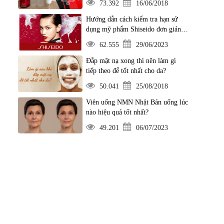
73.392
16/06/2018
Hướng dẫn cách kiểm tra hạn sử
dụng mỹ phẩm Shiseido đơn giản
nhất
62.555
29/06/2023
Đắp mặt nạ xong thì nên làm gì
tiếp theo để tốt nhất cho da?
50.041
25/08/2018
Viên uống NMN Nhật Bản uống lúc
nào hiệu quả tốt nhất?
49.201
06/07/2023