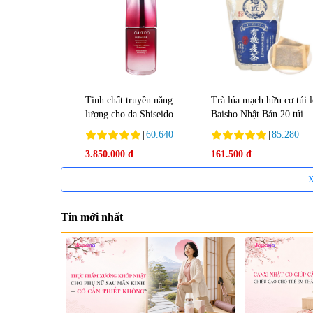
Tinh chất truyền năng
Trà lúa mạch hữu cơ túi 
lượng cho da Shiseido
Baisho Nhật Bản 20 túi
Ultimune Power 75ml
|
60.640
|
85.280
3.850.000 đ
161.500 đ
X
Tin mới nhất
Tẩy tế bào chết Nichiei
Viên uống hỗ trợ bền thà