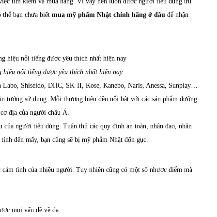
 việc tìm kiếm và mua hàng. Vì vậy nên luôn được người tiêu dùng ưu
ó thể bạn chưa biết
mua
mỹ phẩm Nhật chính hãng ở đâu
để nhận
iệu nổi tiếng được yêu thích nhất hiện nay
a Labo, Shiseido, DHC, SK-II, Kose, Kanebo, Naris, Anessa, Sunplay…
tin tưởng sử dụng. Mỗi thương hiệu đều nổi bật với các sản phẩm dưỡng
cơ địa của người châu Á.
của người tiêu dùng. Tuân thủ các quy định an toàn, nhân đạo, nhân
ó tính đến mấy, bạn cũng sẽ bị mỹ phẩm Nhật đốn gục.
 cảm tình của nhiều người. Tuy nhiên cũng có một số nhược điểm mà
ược mọi vấn đề về da.