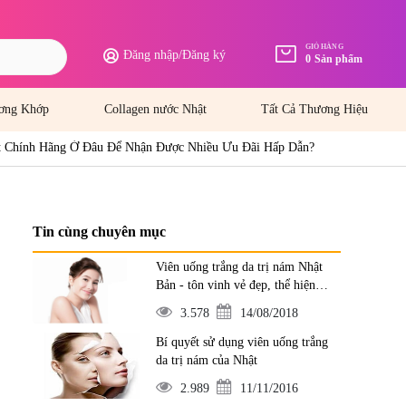
GIỎ HÀNG
Đăng nhập
/
Đăng ký
0
Sản phẩm
ơng Khớp
Collagen nước Nhật
Tất Cả Thương Hiệu
 Chính Hãng Ở Đâu Để Nhận Được Nhiều Ưu Đãi Hấp Dẫn?
Tin cùng chuyên mục
Viên uống trắng da trị nám Nhật
Bản - tôn vinh vẻ đẹp, thể hiện
đẳng cấp
3.578
14/08/2018
Bí quyết sử dụng viên uống trắng
da trị nám của Nhật
2.989
11/11/2016