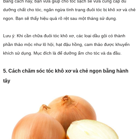
Bằng cách này, bạn vừa giúp cho tóc sạch sẽ vừa cung cấp đủ
dưỡng chất cho tóc, ngăn ngừa tình trạng đuôi tóc bị khô xơ và chẻ
ngọn. Bạn sẽ thấy hiệu quả rõ rệt sau một tháng sử dụng.
Lưu ý: Khi cần chữa đuôi tóc khô xơ, các loại dầu gội có thành
phần thảo mộc như lô hội, hạt đậu hồng, cam thảo được khuyến
khích sử dụng. Mục đích là để dưỡng ẩm cho tóc và da đầu.
5. Cách chăm sóc tóc khô xơ và chẻ ngọn bằng hành
tây