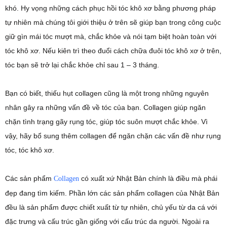
khó. Hy vọng những cách phục hồi tóc khô xơ bằng phương pháp
tự nhiên mà chúng tôi giới thiệu ở trên sẽ giúp bạn trong công cuộc
giữ gìn mái tóc mượt mà, chắc khỏe và nói tạm biệt hoàn toàn với
tóc khô xơ. Nếu kiên trì theo đuổi cách chữa đuôi tóc khô xơ ở trên,
tóc bạn sẽ trở lại chắc khỏe chỉ sau 1 – 3 tháng.
Bạn có biết, thiếu hụt collagen cũng là một trong những nguyên
nhân gây ra những vấn đề về tóc của bạn. Collagen giúp ngăn
chặn tình trạng gãy rụng tóc, giúp tóc suôn mượt chắc khỏe. Vì
vậy, hãy bổ sung thêm collagen để ngăn chặn các vấn đề như rụng
tóc, tóc khô xơ.
Các sản phẩm
có xuất xứ Nhật Bản chính là điều mà phái
Collagen
đẹp đang tìm kiếm. Phần lớn các sản phẩm collagen của Nhật Bản
đều là sản phẩm được chiết xuất từ tự nhiên, chủ yếu từ da cá với
đặc trưng và cấu trúc gần giống với cấu trúc da người. Ngoài ra