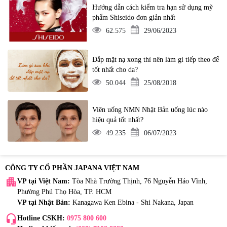
Hướng dẫn cách kiểm tra hạn sử dụng mỹ
phẩm Shiseido đơn giản nhất
62.575
29/06/2023
Đắp mặt nạ xong thì nên làm gì tiếp theo để
tốt nhất cho da?
50.044
25/08/2018
Viên uống NMN Nhật Bản uống lúc nào
hiệu quả tốt nhất?
49.235
06/07/2023
CÔNG TY CỔ PHẦN JAPANA VIỆT NAM
apartment
VP tại Việt Nam:
Tòa Nhà Trường Thịnh, 76 Nguyễn Háo Vĩnh,
Phường Phú Thọ Hòa, TP. HCM
VP tại Nhật Bản:
Kanagawa Ken Ebina - Shi Nakana, Japan
headset_mic
Hotline CSKH:
0975 800 600