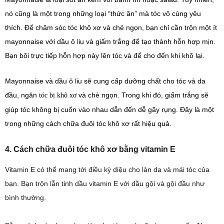
nó cũng là một trong những loại “thức ăn” mà tóc vô cùng yêu
thích. Để chăm sóc tóc khô xơ và chẻ ngọn, bạn chỉ cần trộn một ít
mayonnaise với dầu ô liu và giấm trắng để tạo thành hỗn hợp mịn.
Bạn bôi trực tiếp hỗn hợp này lên tóc và để cho đến khi khô lại.
Mayonnaise và dầu ô liu sẽ cung cấp dưỡng chất cho tóc và da
đầu, ngăn
và chẻ ngọn. Trong khi đó, giấm trắng sẽ
tóc bị khô xơ
giúp tóc không bị cuốn vào nhau dẫn đến dễ gãy rụng. Đây là một
trong những cách chữa đuôi tóc khô xơ rất hiệu quả.
4. Cách chữa đuôi tóc khô xơ bằng vitamin E
Vitamin E có thể mang tới điều kỳ diệu cho làn da và mái tóc của
bạn. Bạn trộn lẫn tinh dầu vitamin E với dầu gội và gội đầu như
bình thường.