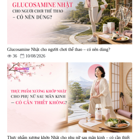
690.000 đ
1.600.000 đ
Glucosamine Nhật cho người chơi thể thao – có nên dùng?
36
10/08/2026
Viên uống hỗ trợ giấc ngủ Fujina
Viên uống phòng ngừa & hỗ trợ
Sleepy Nhật Bản 80 viên
điều trị đột quỵ Biken Kinase
Gold 60 viên
|
13.760
|
0
580.000 đ
1.570.000 đ
Thực phẩm xương khớp Nhật cho phụ nữ sau mãn kinh – có cần thiết