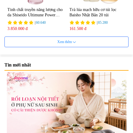
Tinh chất truyền năng lượng cho
Trà lúa mạch hữu cơ túi lọc
da Shiseido Ultimune Power
Baisho Nhật Bản 20 túi
75ml
|
60.640
|
85.280
3.850.000 đ
161.500 đ
Xem thêm
Tin mới nhất
Viên uống bổ não Ribeto Shoji
Viên nang uống cải thiện thị lực,
Ichoha Ekisu Plus - 90 viên
trí nhớ DHA + EPA + Flaxseed
Oil 30 viên/gói - Date 02/2027
|
57.920
|
52.346
1.450.000 đ
225.000 đ