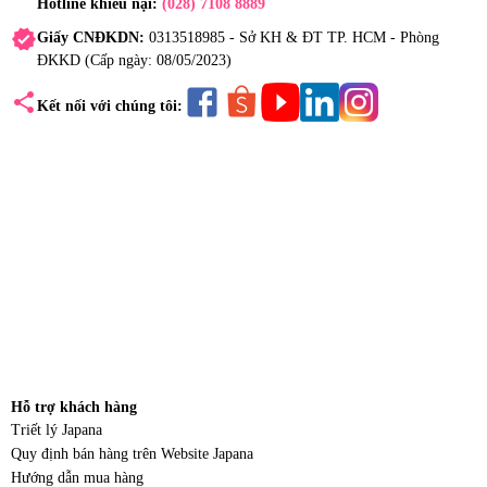
Hotline khiếu nại:
(028) 7108 8889
verified
Giấy CNĐKDN:
0313518985 - Sở KH & ĐT TP. HCM - Phòng
ĐKKD (Cấp ngày: 08/05/2023)
share
Kết nối với chúng tôi:
Hỗ trợ khách hàng
Triết lý Japana
Quy định bán hàng trên Website Japana
Hướng dẫn mua hàng