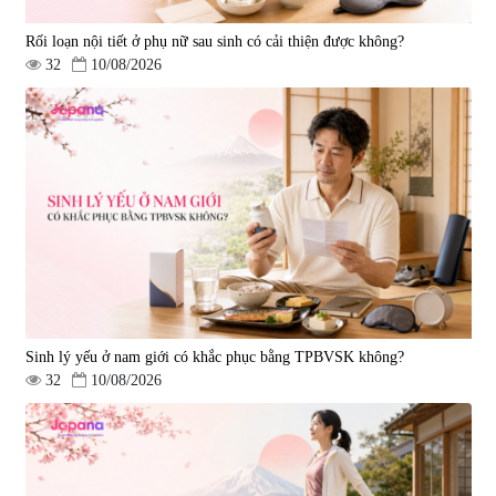
Rối loạn nội tiết ở phụ nữ sau sinh có cải thiện được không?
32
10/08/2026
Tẩy tế bào chết Nichiei Bussan
Viên uống hỗ trợ bền thành
Nano NMN+ Peeling Gel
mạch, ngừa tai biến Elastin Plus
Luxury 200g
& Nattokinase Hokoen 80 viên
|
0
|
0
1.490.000 đ
980.000 đ
Sinh lý yếu ở nam giới có khắc phục bằng TPBVSK không?
32
10/08/2026
Viên uống bổ gan Ribeto Shoji
Viên uống hỗ trợ cải thiện thoát
Hepaclean 60 viên
vị đĩa đệm Kyoto Has 30 viên
|
543.205
|
14.560