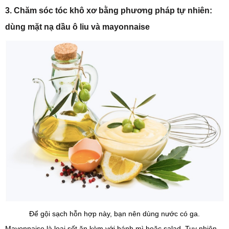
3. Chăm sóc tóc khô xơ bằng phương pháp tự nhiên:
dùng mặt nạ dầu ô liu và mayonnaise
Để gội sạch hỗn hợp này, bạn nên dùng nước có ga.
Mayonnaise là loại sốt ăn kèm với bánh mì hoặc salad. Tuy nhiên,