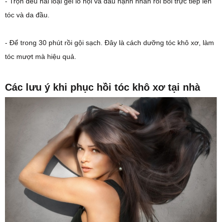
- Trộn đều hai loại gel lô hội và dầu hạnh nhân rồi bôi trực tiếp lên
tóc và da đầu.
- Để trong 30 phút rồi gội sạch. Đây là cách dưỡng tóc khô xơ, làm
tóc mượt mà hiệu quả.
Các lưu ý khi phục hồi tóc khô xơ tại nhà