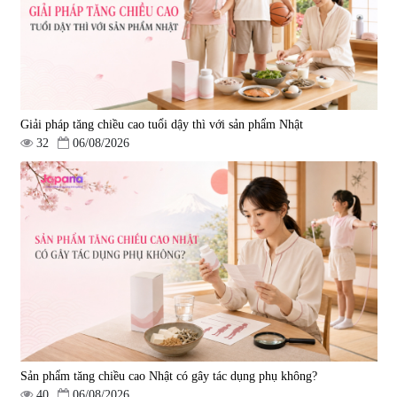
1.490.000 đ
980.000 đ
Giải pháp tăng chiều cao tuổi dậy thì với sản phẩm Nhật
32
06/08/2026
Viên uống bổ gan Ribeto Shoji
Viên uống hỗ trợ cải thiện thoát
Hepaclean 60 viên
vị đĩa đệm Kyoto Has 30 viên
|
543.205
|
14.560
690.000 đ
1.600.000 đ
Sản phẩm tăng chiều cao Nhật có gây tác dụng phụ không?
40
06/08/2026