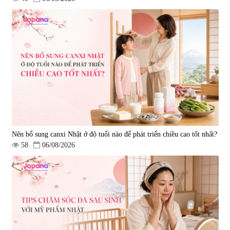
Viên uống hỗ trợ giấc ngủ Fujina
Viên uống phòng ngừa & hỗ trợ
Sleepy Nhật Bản 80 viên
điều trị đột quỵ Biken Kinase
Gold 60 viên
|
13.760
|
0
580.000 đ
1.570.000 đ
Nên bổ sung canxi Nhật ở độ tuổi nào để phát triển chiều cao tốt nhất?
58
06/08/2026