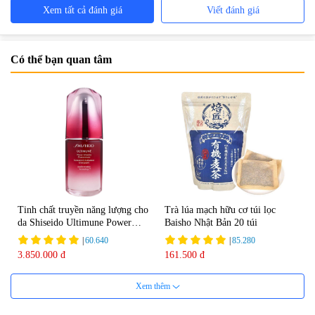
Xem tất cả đánh giá
Viết đánh giá
Có thể bạn quan tâm
Tinh chất truyền năng lượng cho
Trà lúa mạch hữu cơ túi lọc
da Shiseido Ultimune Power
Baisho Nhật Bản 20 túi
75ml
|
60.640
|
85.280
3.850.000 đ
161.500 đ
Xem thêm