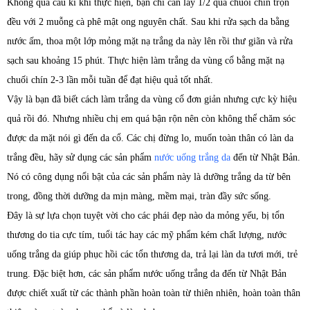
Không quá cầu kì khi thực hiện, bạn chỉ cần lấy 1/2 quả chuối chín trộn
đều với 2 muỗng cà phê mật ong nguyên chất. Sau khi rửa sạch da bằng
nước ấm, thoa một lớp mỏng mặt nạ trắng da này lên rồi thư giãn và rửa
sạch sau khoảng 15 phút. Thực hiện làm trắng da vùng cổ bằng mặt nạ
chuối chín 2-3 lần mỗi tuần để đạt hiệu quả tốt nhất.
Vậy là bạn đã biết cách làm trắng da vùng cổ đơn giản nhưng cực kỳ hiệu
quả rồi đó. Nhưng nhiều chị em quá bận rộn nên còn không thể chăm sóc
được da mặt nói gì đến da cổ. Các chị đừng lo, muốn toàn thân có làn da
trắng đều, hãy sử dụng các sản phẩm
nước uống trắng da
đến từ Nhật Bản.
Nó có công dụng nổi bật của các sản phẩm này là dưỡng trắng da từ bên
trong, đồng thời dưỡng da mịn màng, mềm mại, tràn đầy sức sống.
Đây là sự lựa chọn tuyệt vời cho các phái đẹp nào da mỏng yếu, bị tổn
thương do tia cực tím, tuổi tác hay các mỹ phẩm kém chất lượng, nước
uống trắng da giúp phục hồi các tổn thương da, trả lại làn da tươi mới, trẻ
trung. Đặc biệt hơn, các sản phẩm nước uống trắng da đến từ Nhật Bản
được chiết xuất từ các thành phần hoàn toàn từ thiên nhiên, hoàn toàn thân