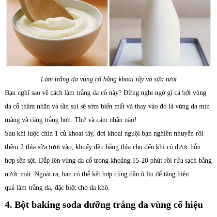
Làm trắng da vùng cổ bằng khoai tây và sữa tươi
Bạn nghĩ sao về cách làm trắng da cổ này? Đừng nghi ngờ gì cả bởi vùng
da cổ thâm nhăn và sần sùi sẽ sớm biến mất và thay vào đó là vùng da mịn
màng và căng trắng hơn. Thử và cảm nhận nào!
Sau khi luộc chín 1 củ khoai tây, đợi khoai nguội bạn nghiền nhuyễn rồi
thêm 2 thìa sữa tươi vào, khuấy đều bằng thìa cho đến khi có được hỗn
hợp sền sệt. Đắp lên vùng da cổ trong khoảng 15-20 phút rồi rửa sạch bằng
nước mát. Ngoài ra, bạn có thể kết hợp cùng dầu ô liu để tăng hiệu
quả làm trắng da, đặc biệt cho da khô.
4. Bột baking soda dưỡng trắng da vùng cổ hiệu