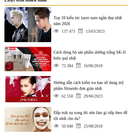
Top 10 kiểu tóc layer nam ngắn đẹp nhất
năm 2026
137.473
13/03/2023
Cách dùng bộ sản phẩm dưỡng trắng SK-II
hiệu quả nhất
73.384
16/06/2018
Hướng dẫn cách kiểm tra hạn sử dụng mỹ
phẩm Shiseido đơn giản nhất
62.550
29/06/2023
Đắp mặt nạ xong thì nên làm gì tiếp theo để
tốt nhất cho da?
50.040
25/08/2018