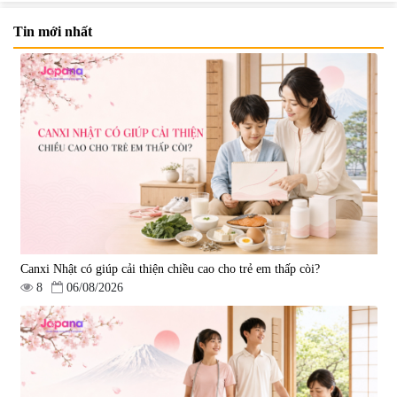
Tin mới nhất
Viên uống bổ não Ribeto Shoji
Viên nang uống cải thiện thị lực,
Ichoha Ekisu Plus - 90 viên
trí nhớ DHA + EPA + Flaxseed
Oil 30 viên/gói - Date 02/2027
|
57.920
|
52.346
1.450.000 đ
225.000 đ
Canxi Nhật có giúp cải thiện chiều cao cho trẻ em thấp còi?
8
06/08/2026
Tẩy tế bào chết Nichiei Bussan
Viên uống hỗ trợ bền thành
Nano NMN+ Peeling Gel
mạch, ngừa tai biến Elastin Plus
Luxury 200g
& Nattokinase Hokoen 80 viên
|
0
|
0