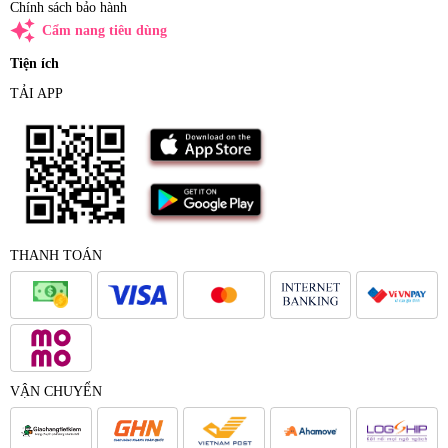
Chính sách bảo hành
auto_awesome
Cẩm nang tiêu dùng
Tiện ích
TẢI APP
THANH TOÁN
VẬN CHUYỂN