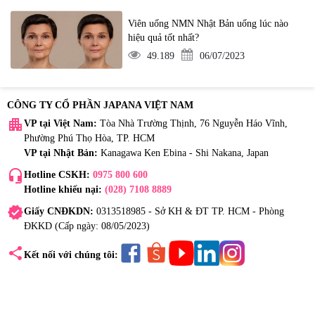
Viên uống NMN Nhật Bản uống lúc nào
hiệu quả tốt nhất?
49.189
06/07/2023
CÔNG TY CỔ PHẦN JAPANA VIỆT NAM
apartment
VP tại Việt Nam:
Tòa Nhà Trường Thịnh, 76 Nguyễn Háo Vĩnh,
Phường Phú Thọ Hòa, TP. HCM
VP tại Nhật Bản:
Kanagawa Ken Ebina - Shi Nakana, Japan
headset_mic
Hotline CSKH:
0975 800 600
Hotline khiếu nại:
(028) 7108 8889
verified
Giấy CNĐKDN:
0313518985 - Sở KH & ĐT TP. HCM - Phòng
ĐKKD (Cấp ngày: 08/05/2023)
share
Kết nối với chúng tôi: