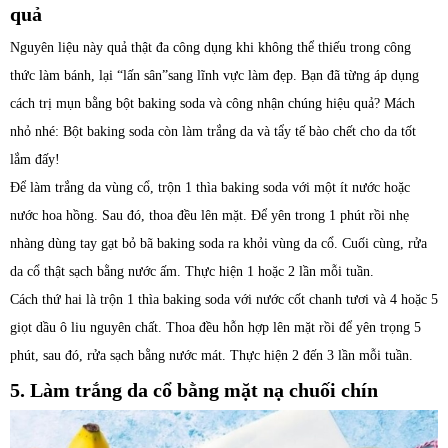
quả
Nguyên liệu này quả thật đa công dụng khi không thể thiếu trong công
thức làm bánh, lại “lấn sân”sang lĩnh vực làm đẹp. Bạn đã từng áp dụng
cách trị mụn bằng bột baking soda và công nhận chúng hiệu quả? Mách
nhỏ nhé: Bột baking soda còn làm trắng da và tẩy tế bào chết cho da tốt
lắm đấy!
Để làm trắng da vùng cổ, trộn 1 thìa baking soda với một ít nước hoặc
nước hoa hồng. Sau đó, thoa đều lên mặt. Để yên trong 1 phút rồi nhẹ
nhàng dùng tay gạt bỏ bã baking soda ra khỏi vùng da cổ. Cuối cùng, rửa
da cổ thật sạch bằng nước ấm. Thực hiện 1 hoặc 2 lần mỗi tuần.
Cách thứ hai là trộn 1 thìa baking soda với nước cốt chanh tươi và 4 hoặc 5
giọt dầu ô liu nguyên chất. Thoa đều hỗn hợp lên mặt rồi để yên trọng 5
phút, sau đó, rửa sạch bằng nước mát. Thực hiện 2 đến 3 lần mỗi tuần.
5. Làm trắng da cổ bằng mặt nạ chuối chín