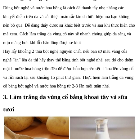
Dùng bột nghệ và nước hoa hồng là cách để thanh tẩy nhẹ nhàng các
khuyết điểm trên da và cải thiện màu sắc làn da hữu hiệu mà bạn không
nên bỏ qua. Dễ dàng thấy được sự khác biệt trước và sau khi thực hiện cho
mà xem. Cách làm trắng da vùng cổ này sẽ nhanh chóng giúp da sáng và
mịn màng hơn khi lỗ chân lông được se khít.
Hãy lấy khoảng 2 thìa bột nghệ nguyên chất, nếu bạn sợ màu vàng của
nghệ “ăn” lên da thì hãy thay thế bằng tinh bột nghệ nhé, sau đó cho thêm
một ít nước hoa hồng trộn đều để được hỗn hợp sền sệt. Thoa lên vùng cổ
và rửa sạch lại sau khoảng 15 phút thư giãn. Thực hiện làm trắng da vùng
cổ bằng bột nghệ và nước hoa hồng từ 2-3 lần mỗi tuần nhé.
3. Làm trắng da vùng cổ bằng khoai tây và sữa
tươi