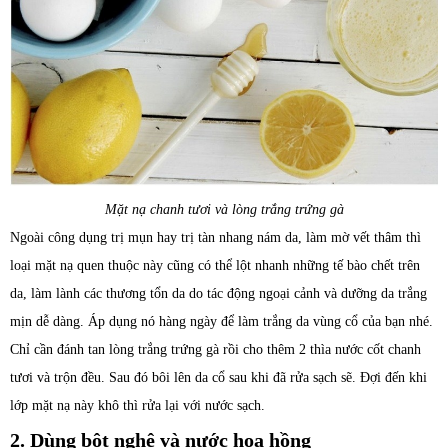
Mặt nạ chanh tươi và lòng trắng trứng gà
Ngoài công dụng trị mụn hay trị tàn nhang nám da, làm mờ vết thâm thì
loại mặt nạ quen thuộc này cũng có thể lột nhanh những tế bào chết trên
da, làm lành các thương tổn da do tác động ngoại cảnh và dưỡng da trắng
mịn dễ dàng. Áp dụng nó hàng ngày để làm trắng da vùng cổ của bạn nhé.
Chỉ cần đánh tan lòng trắng trứng gà rồi cho thêm 2 thìa nước cốt chanh
tươi và trộn đều. Sau đó bôi lên da cổ sau khi đã rửa sạch sẽ. Đợi đến khi
lớp mặt nạ này khô thì rửa lại với nước sạch.
2. Dùng bột nghệ và nước hoa hồng