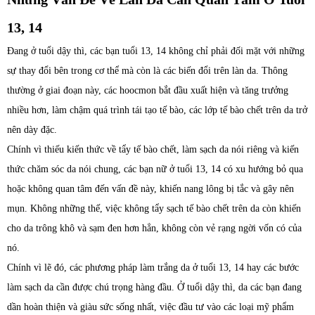
13, 14
Đang ở tuổi dậy thì, các bạn tuổi 13, 14 không chỉ phải đối mặt với những
sự thay đổi bên trong cơ thể mà còn là các biến đổi trên làn da. Thông
thường ở giai đoạn này, các hoocmon bắt đầu xuất hiện và tăng trưởng
nhiều hơn, làm chậm quá trình tái tạo tế bào, các lớp tế bào chết trên da trở
nên dày đặc.
Chính vì thiếu kiến thức về tẩy tế bào chết, làm sạch da nói riêng và kiến
thức chăm sóc da nói chung, các bạn nữ ở tuổi 13, 14 có xu hướng bỏ qua
hoặc không quan tâm đến vấn đề này, khiến nang lông bị tắc và gây nên
mụn. Không những thế, việc không tẩy sạch tế bào chết trên da còn khiến
cho da trông khô và sạm đen hơn hẳn, không còn vẻ rạng ngời vốn có của
nó.
Chính vì lẽ đó, các phương pháp làm trắng da ở tuổi 13, 14 hay các bước
làm sạch da cần được chú trọng hàng đầu. Ở tuổi dậy thì, da các bạn đang
dần hoàn thiện và giàu sức sống nhất, việc đầu tư vào các loại mỹ phẩm