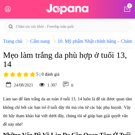
0
Trang chủ
Cẩm nang
10. Mỹ phẩm Nhật chính hãng – Chăm só
Mẹo làm trắng da phù hợp ở tuổi 13,
14
5 | 0 đánh giá
24/08/2021
1.307
0
Làm sao để làm trắng da an toàn ở tuổi 13, 14 luôn là đề tài được quan tâm
không chỉ bởi các bạn trẻ ở tuổi dậy thì mà còn từ các bậc phụ huynh. Vậy
thì hãy tham khảo bài viết dưới đây, chúng tôi sẽ giúp bạn giải quyết vấn
đề này nhé!
Những Vấn Đề Về Làn Da Cần Quan Tâm Ở Tuổi