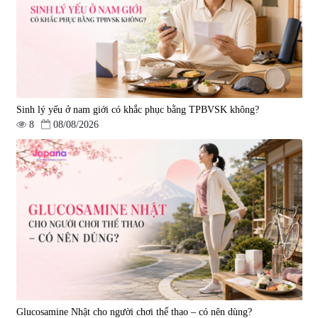
Oil 30 viên/gói - Date 02/2027
|
57.920
|
52.346
1.450.000 đ
225.000 đ
Sinh lý yếu ở nam giới có khắc phục bằng TPBVSK không?
8
08/08/2026
Tẩy tế bào chết Nichiei Bussan
Viên uống hỗ trợ bền thành
Nano NMN+ Peeling Gel
mạch, ngừa tai biến Elastin Plus
Luxury 200g
& Nattokinase Hokoen 80 viên
|
0
|
0
1.490.000 đ
980.000 đ
Glucosamine Nhật cho người chơi thể thao – có nên dùng?