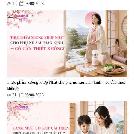
14
08/08/2026
Viên uống bổ gan Ribeto Shoji
Viên uống hỗ trợ cải thiện thoát
Hepaclean 60 viên
vị đĩa đệm Kyoto Has 30 viên
|
543.205
|
14.560
690.000 đ
1.600.000 đ
Thực phẩm xương khớp Nhật cho phụ nữ sau mãn kinh – có cần thiết
không?
21
08/08/2026
Viên uống hỗ trợ giấc ngủ Fujina
Viên uống phòng ngừa & hỗ trợ
Sleepy Nhật Bản 80 viên
điều trị đột quỵ Biken Kinase
Gold 60 viên
|
13.760
|
0
580.000 đ
1.570.000 đ