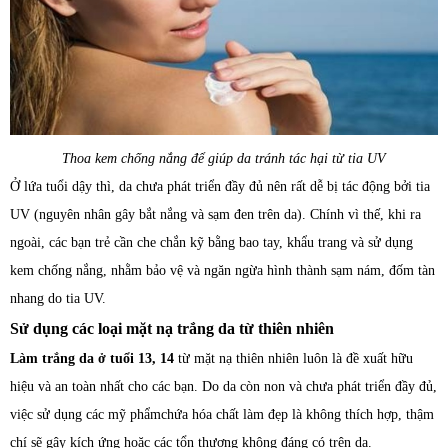
Thoa kem chống nắng để giúp da tránh tác hại từ tia UV
Ở lứa tuổi dậy thì, da chưa phát triển đầy đủ nên rất dễ bị tác động bởi tia
UV (nguyên nhân gây bắt nắng và sạm đen trên da). Chính vì thế, khi ra
ngoài, các bạn trẻ cần che chắn kỹ bằng bao tay, khẩu trang và sử dụng
kem chống nắng, nhằm bảo vệ và ngăn ngừa hình thành sạm nám, đốm tàn
nhang do tia UV.
Sử dụng các loại mặt nạ trắng da từ thiên nhiên
Làm trắng da ở tuổi 13, 14
từ mặt nạ thiên nhiên luôn là đề xuất hữu
hiệu và an toàn nhất cho các bạn. Do da còn non và chưa phát triển đầy đủ,
việc sử dụng các mỹ phẩmchứa hóa chất làm đẹp là không thích hợp, thậm
chí sẽ gây kích ứng hoặc các tổn thương không đáng có trên da.