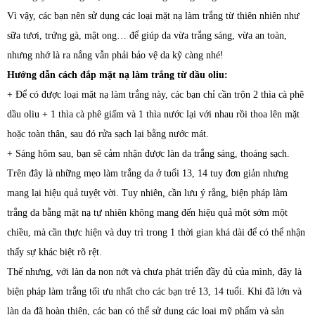
Vì vậy, các bạn nên sử dụng các loại mặt nạ làm trắng từ thiên nhiên như
sữa tươi, trứng gà, mật ong… để giúp da vừa trắng sáng, vừa an toàn,
nhưng nhớ là ra nắng vẫn phải bảo vệ da kỹ càng nhé!
Hướng dẫn cách đắp mặt nạ làm trắng từ dầu oliu:
+ Để có được loại mặt nạ làm trắng này, các bạn chỉ cần trộn 2 thìa cà phê
dầu oliu + 1 thìa cà phê giấm và 1 thìa nước lại với nhau rồi thoa lên mặt
hoặc toàn thân, sau đó rửa sạch lại bằng nước mát.
+ Sáng hôm sau, bạn sẽ cảm nhận được làn da trắng sáng, thoáng sạch.
Trên đây là những mẹ​o làm trắng da ở tuổi 13, 14 tuy đơn giản nhưng
mang lại hiệu quả tuyệt vời. Tuy nhiên, cần lưu ý rằng, biện pháp làm
trắng da bằng mặt nạ tự nhiên không mang đến hiệu quả một sớm một
chiều, mà cần thực hiện và duy trì trong 1 thời gian khá dài để có thể nhận
thấy sự khác biệt rõ rệt.
Thế nhưng, với làn da non nớt và chưa phát triển đầy đủ của mình, đây là
biện pháp làm trắng tối ưu nhất cho các bạn trẻ 13, 14 tuổi. Khi đã lớn và
làn da đã hoàn thiện, các bạn có thể sử dụng các loại mỹ phẩm và sản