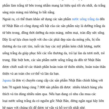
phẩm làm trắng từ bên trong nhằm mang lại hiệu quả tối ưu nhất, da trắng
sáng mịn màng mà không lo bắt nắng.
Ngoài ra, có thể tham khảo sử dụng các sản phẩm
nước uống trắng da
đến
từ Nhật Bản có công dụng nổi bật của các sản phẩm này là dưỡng trắng da
từ bên trong, đồng thời dưỡng da mịn màng, mềm mại, tràn đầy sức sống.
Đây là sự lựa chọn tuyệt vời cho các phái đẹp nào da mỏng yếu, bị tổn
thương do tia cực tím, tuổi tác hay các mỹ phẩm kém chất lượng, nước
uống trắng da giúp phục hồi các tổn thương da, trả lại làn da tươi mới, trẻ
trung. Đặc biệt hơn, các sản phẩm nước uống trắng da đến từ Nhật Bản
được chiết xuất từ các thành phần hoàn toàn từ thiên nhiên, hoàn toàn thân
thiện và an toàn cho cơ thể và làn da bạn.
Japana
là đơn vị chuyên cung cấp các sản phẩm Nhật Bản chính hãng với
hơn 70 ngành hàng cùng 7.000 sản phẩm đã được nhiều khách hàng yêu
thích và tin dùng nhiều năm qua. Nếu bạn đang có nhu cầu mua các
loại nước uống trắng da có nguồn gốc Nhật Bản, đừng ngần ngại hãy liên
hệ ngay với chúng tôi để được tư vấn và hỗ trợ tốt nhất nhé.