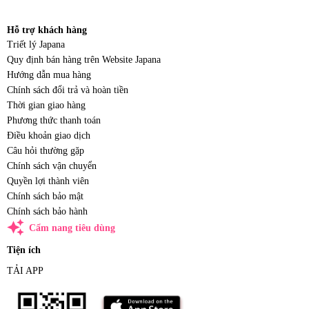
Hỗ trợ khách hàng
Triết lý Japana
Quy định bán hàng trên Website Japana
Hướng dẫn mua hàng
Chính sách đổi trả và hoàn tiền
Thời gian giao hàng
Phương thức thanh toán
Điều khoản giao dịch
Câu hỏi thường gặp
Chính sách vận chuyển
Quyền lợi thành viên
Chính sách bảo mật
Chính sách bảo hành
auto_awesome
Cẩm nang tiêu dùng
Tiện ích
TẢI APP