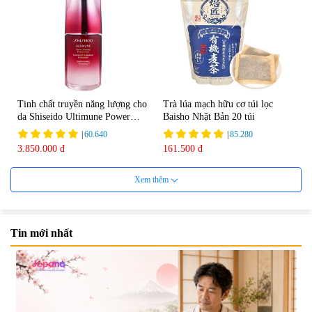
Tinh chất truyền năng lượng cho
Trà lúa mạch hữu cơ túi lọc
da Shiseido Ultimune Power
Baisho Nhật Bản 20 túi
75ml
|
60.640
|
85.280
3.850.000 đ
161.500 đ
Xem thêm
Tin mới nhất
Viên uống bổ não Ribeto Shoji
Viên nang uống cải thiện thị lực,
Ichoha Ekisu Plus - 90 viên
trí nhớ DHA + EPA + Flaxseed