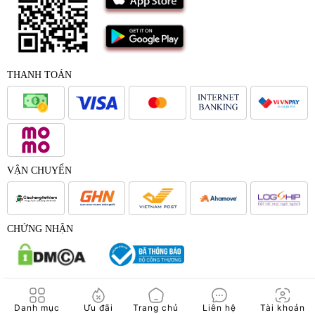
THANH TOÁN
VẬN CHUYỂN
CHỨNG NHẬN
© 2017 - Bản quyền của Công Ty Cổ Phần Japana Việt Nam -
Danh mục
Ưu đãi
Trang chủ
Liên hệ
Tài khoản
Japana.vn