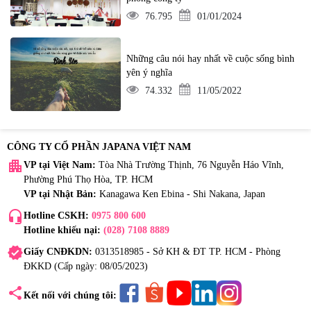
76.795
01/01/2024
Những câu nói hay nhất về cuộc sống bình
yên ý nghĩa
74.332
11/05/2022
CÔNG TY CỔ PHẦN JAPANA VIỆT NAM
apartment
VP tại Việt Nam:
Tòa Nhà Trường Thịnh, 76 Nguyễn Háo Vĩnh,
Phường Phú Thọ Hòa, TP. HCM
VP tại Nhật Bản:
Kanagawa Ken Ebina - Shi Nakana, Japan
headset_mic
Hotline CSKH:
0975 800 600
Hotline khiếu nại:
(028) 7108 8889
verified
Giấy CNĐKDN:
0313518985 - Sở KH & ĐT TP. HCM - Phòng
ĐKKD (Cấp ngày: 08/05/2023)
share
Kết nối với chúng tôi: