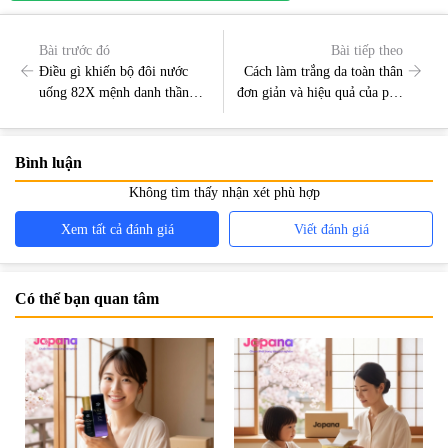
Bài trước đó
Bài tiếp theo
Điều gì khiến bộ đôi nước
Cách làm trắng da toàn thân
uống 82X mệnh danh thần
đơn giản và hiệu quả của phụ
dược “trẻ mãi không già”?
nữ Nhật
Bình luận
Không tìm thấy nhận xét phù hợp
Xem tất cả đánh giá
Viết đánh giá
Có thể bạn quan tâm