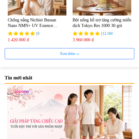
Chống nắng Nichiei Bussan
Bột uống hỗ trợ tăng cường miễn
Nano NMN+ UV Essence
dịch Tokyo Res 1000 30 gói
Luxury SPF50+ PA++++ 60g
|
0
|
12.160
1.420.000 đ
3.960.000 đ
Xem thêm
Tin mới nhất
Viên uống đông trùng hạ thảo hỗ
Mặt Nạ Nichiei Bussan Nano
trợ tăng cường sinh lực
NMN+ 3D Face Mask Luxury (8
Tohchukasou Premium Yo
miếng)
|
33.654
|
0
Group 180 viên - Date 08/2027
2.500.000 đ
1.890.000 đ