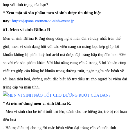
hợp với tình trạng của bạn?
* Xem một số sản phẩm men vi sinh được tin dùng hiện
nay:
https://japana.vn/men-vi-sinh-event.jp
#1. Men vi sinh Bifina R
Men vi sinh Bifina R ứng dụng công nghệ hiện đại và duy nhất trên thế
giới, men vi sinh dạng bột với các viên nang có màng bọc kép giúp lợi
khuẩn không bị phân huỷ bởi acid mà được đại tràng hấp thụ đến hơn 90%
so với các sản phẩm khác. Với khả năng cung cấp 2 trong 3 lợi khuẩn cùng
chất xơ giúp cân bằng hệ khuẩn trong đường ruột, ngăn ngừa các bệnh về
rối loạn tiêu hoá, đường ruột, đặc biệt hỗ trợ điều trị cho người bị viêm đại
tràng cấp và mãn tính.
* Ai nên sử dụng men vi sinh Bifina R:
- Men vi sinh cho bé từ 3 tuổi trở lên, dành cho trẻ biếng ăn, trẻ bị rối loạn
tiêu hoá.
- Hỗ trợ điều trị cho người mắc bệnh viêm đại tràng cấp và mãn tính.