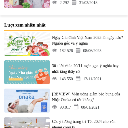
2.292
31/03/2018
Lượt xem nhiều nhất
Ngày Gia đình Việt Nam 2023 là ngày nào?
Nguồn gốc và ý nghĩa
182.526
08/06/2023
30+ lời chúc 20/11 ngắn gọn ý nghĩa hay
nhất tặng thầy cô
143.550
12/11/2021
[REVIEW] Viên uống giảm béo bụng của
Nhật Onaka có tốt không?
90.817
08/01/2021
Các ý tưởng trang trí Tết 2024 cho văn
phòng công ty