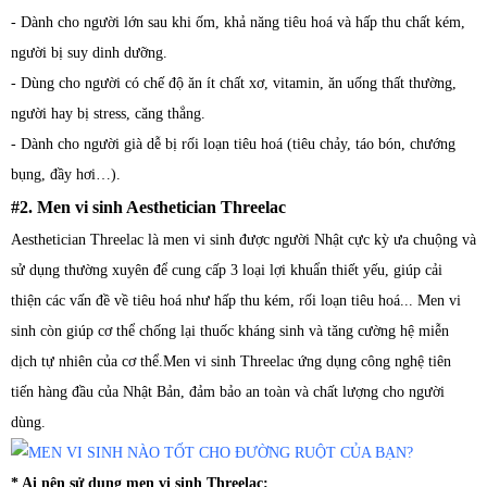
- Dành cho người lớn sau khi ốm, khả năng tiêu hoá và hấp thu chất kém,
người bị suy dinh dưỡng.
- Dùng cho người có chế độ ăn ít chất xơ, vitamin, ăn uống thất thường,
người hay bị stress, căng thẳng.
- Dành cho người già dễ bị rối loạn tiêu hoá (tiêu chảy, táo bón, chướng
bụng, đầy hơi…).
#2. Men vi sinh Aesthetician Threelac
Aesthetician Threelac là men vi sinh được người Nhật cực kỳ ưa chuộng và
sử dụng thường xuyên để cung cấp 3 loại lợi khuẩn thiết yếu, giúp cải
thiện các vấn đề về tiêu hoá như hấp thu kém, rối loạn tiêu hoá... Men vi
sinh còn giúp cơ thể chống lại thuốc kháng sinh và tăng cường hệ miễn
dịch tự nhiên của cơ thể.Men vi sinh Threelac ứng dụng công nghệ tiên
tiến hàng đầu của Nhật Bản, đảm bảo an toàn và chất lượng cho người
dùng.
* Ai nên sử dụng men vi sinh Threelac: