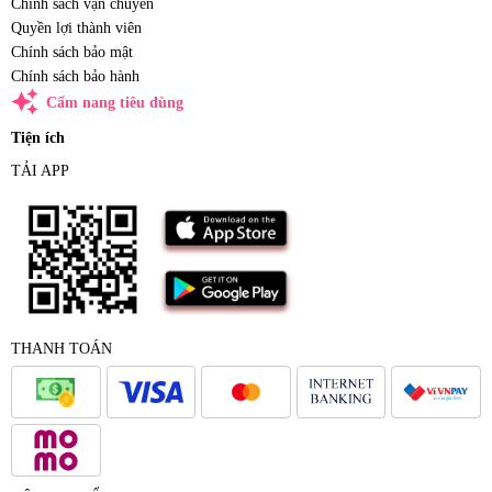
Chính sách vận chuyển
Quyền lợi thành viên
Chính sách bảo mật
Chính sách bảo hành
auto_awesome
Cẩm nang tiêu dùng
Tiện ích
TẢI APP
THANH TOÁN