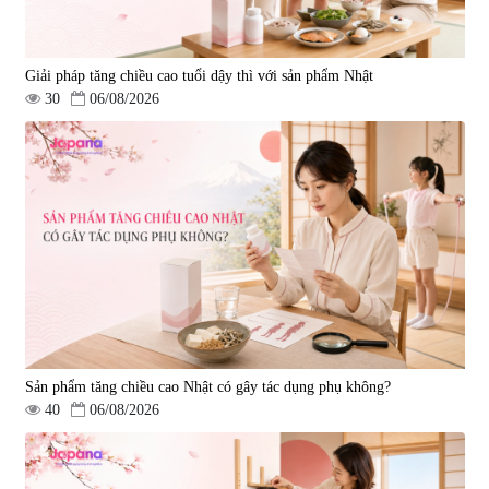
Giải pháp tăng chiều cao tuổi dậy thì với sản phẩm Nhật
30
06/08/2026
Viên uống bổ não Ribeto Shoji
Viên uống hỗ trợ tăng cường
Ichoha Ekisu Plus - 90 viên
sinh lý nam Fujina Monster Shot
150 viên
|
57.920
|
12.480
1.450.000 đ
880.000 đ
Sản phẩm tăng chiều cao Nhật có gây tác dụng phụ không?
40
06/08/2026
Viên uống chống lão hóa, tăng
Viên uống phòng ngừa đột quỵ,
sức khỏe Yangmiwa NMN 60
tai biến Nattokinase Nano