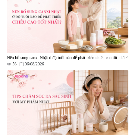
viên
Premium 120 viên
|
42.588
|
149.877
5.500.000 đ
2.290.000 đ
Nên bổ sung canxi Nhật ở độ tuổi nào để phát triển chiều cao tốt nhất?
56
06/08/2026