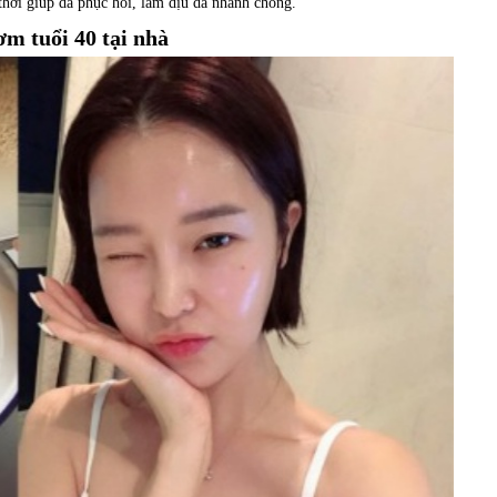
thời giúp da phục hồi, làm dịu da nhanh chóng.
m tuổi 40 tại nhà