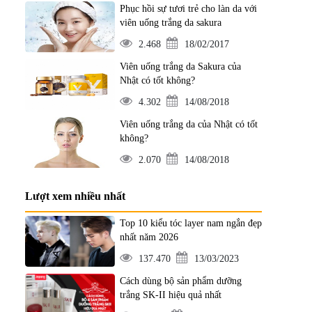
Phục hồi sự tươi trẻ cho làn da với
viên uống trắng da sakura
2.468
18/02/2017
Viên uống trắng da Sakura của
Nhật có tốt không?
4.302
14/08/2018
Viên uống trắng da của Nhật có tốt
không?
2.070
14/08/2018
Lượt xem nhiều nhất
Top 10 kiểu tóc layer nam ngắn đẹp
nhất năm 2026
137.470
13/03/2023
Cách dùng bộ sản phẩm dưỡng
trắng SK-II hiệu quả nhất