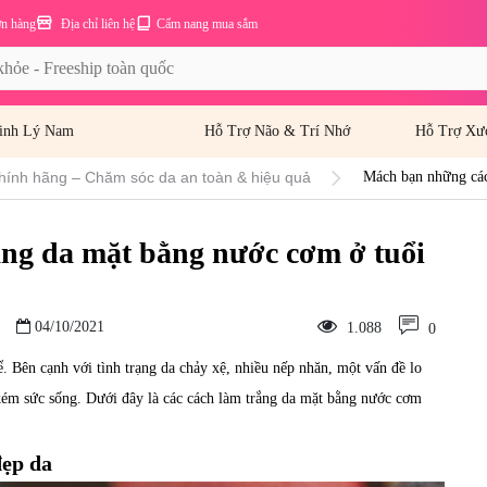
ơn hàng
Địa chỉ liên hệ
Cẩm nang mua sắm
inh Lý Nam
Hỗ Trợ Não & Trí Nhớ
Hỗ Trợ Xư
hính hãng – Chăm sóc da an toàn & hiệu quả
Mách bạn những các
ng da mặt bằng nước cơm ở tuổi
04/10/2021
1.088
0
. Bên cạnh với tình trạng da chảy xệ, nhiều nếp nhăn, một vấn đề lo
kém sức sống. Dưới đây là các cách làm trắng da mặt bằng nước cơm
đẹp da