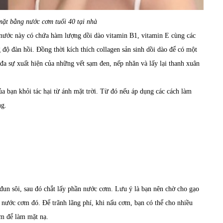
mặt bằng nước cơm tuổi 40 tại nhà
 nước này có chứa hàm lượng dồi dào vitamin B1, vitamin E cùng các
 độ đàn hồi. Đồng thời kích thích collagen sản sinh dồi dào để có một
đa sự xuất hiện của những vết sạm đen, nếp nhăn và lấy lại thanh xuân
ủa bạn khỏi tác hại từ ánh mặt trời. Từ đó nếu áp dụng các cách làm
ng.
un sôi, sau đó chắt lấy phần nước cơm. Lưu ý là bạn nên chờ cho gạo
 nước cơm đó. Để trãnh lãng phí, khi nấu cơm, bạn có thể cho nhiều
m để làm mặt nạ.