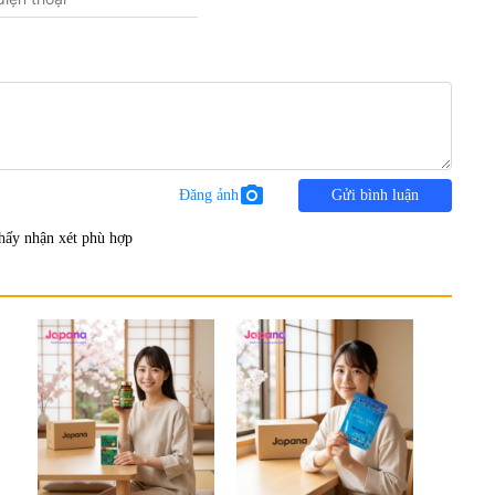
photo_camera
Đăng ảnh
Gửi bình luận
hấy nhận xét phù hợp