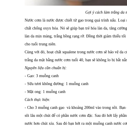
Gợi ý cách làm trắng da 
Nước cơm là nước được chiết từ gạo trong quá trình nấu. Loại
chất chống oxyx hóa. Nó sẽ giúp bạn trẻ hóa làn da, tăng cường
làn da mịn màng, trắng hồng rạng rỡ. Đồng thời giảm thiểu tối 
cho tuổi trung niên.
Cùng với đó, hoạt chất squalene trong nước cơm sẽ bảo vệ da c
trắng da mặt bằng nước cơm tuổi 40, bạn sẽ không lo bị bắt nắ
Nguyên liệu cần chuẩn bị:
- Gạo: 3 muỗng canh
- Sữa tươi không đường: 1 muỗng canh
- Mật ong: 1 muỗng canh
Cách thực hiện:
- Cho 3 muỗng canh gạo và khoảng 200ml vào trong nồi. Bạn đ
sôi lâu một chút để có phần nước cơm đặc. Sau đó hớt lấy phần
nước hơn chút xíu. Sau đó bạn hớt ra một muỗng canh nước cơ