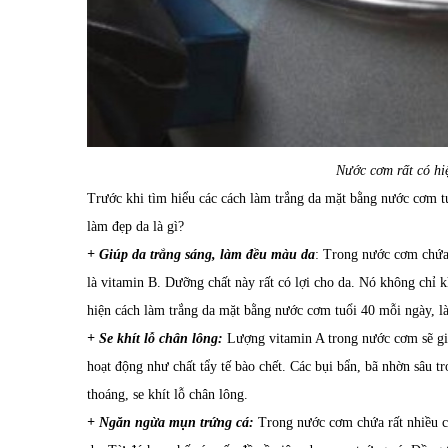
Nước cơm rất có hi
Trước khi tìm hiểu các cách làm trắng da mặt bằng nước cơm t
làm đẹp da là gì?
+ Giúp da trắng sáng, làm đều màu da
: Trong nước cơm chứa 
là vitamin B. Dưỡng chất này rất có lợi cho da. Nó không chỉ 
hiện cách làm trắng da mặt bằng nước cơm tuổi 40 mỗi ngày, l
+ Se khít lỗ chân lông:
Lượng vitamin A trong nước cơm sẽ gi
hoạt động như chất tẩy tế bào chết. Các bụi bẩn, bã nhờn sâu t
thoáng, se khít lỗ chân lông.
+ Ngăn ngừa mụn trứng cá:
Trong nước cơm chứa rất nhiều cá