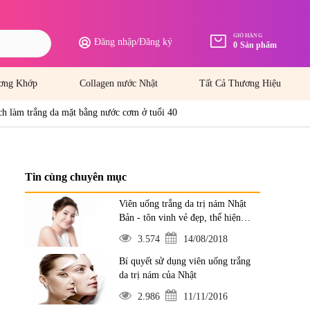
GIỎ HÀNG
Đăng nhập
/
Đăng ký
0
Sản phẩm
ơng Khớp
Collagen nước Nhật
Tất Cả Thương Hiệu
h làm trắng da mặt bằng nước cơm ở tuổi 40
Tin cùng chuyên mục
Viên uống trắng da trị nám Nhật
Bản - tôn vinh vẻ đẹp, thể hiện
đẳng cấp
3.574
14/08/2018
Bí quyết sử dụng viên uống trắng
da trị nám của Nhật
2.986
11/11/2016