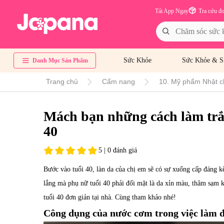
Tải App Ngay
Tra cứu đ
Sức Khỏe
Sức Khỏe & S
Danh Mục Sản Phẩm
Trang chủ
Cẩm nang
10. Mỹ phẩm Nhật c
Mách bạn những cách làm trắ
40
5 | 0 đánh giá
Bước vào tuổi 40, làn da của chị em sẽ có sự xuống cấp đáng kể
lắng mà phụ nữ tuổi 40 phải đối mặt là da xỉn màu, thâm sạm 
tuổi 40 đơn giản tại nhà. Cùng tham khảo nhé!
Công dụng của nước cơm trong việc làm 