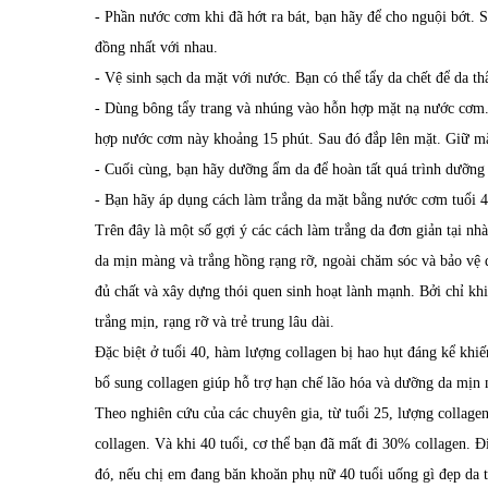
- Phần nước cơm khi đã hớt ra bát, bạn hãy để cho nguội bớt. 
đồng nhất với nhau.
- Vệ sinh sạch da mặt với nước. Bạn có thể tẩy da chết để da t
- Dùng bông tẩy trang và nhúng vào hỗn hợp mặt nạ nước cơm.
hợp nước cơm này khoảng 15 phút. Sau đó đắp lên mặt. Giữ mặt
- Cuối cùng, bạn hãy dưỡng ẩm da để hoàn tất quá trình dưỡng
- Bạn hãy áp dụng cách làm trắng da mặt bằng nước cơm tuổi 40
Trên đây là một số gợi ý các cách làm trắng da đơn giản tại n
da mịn màng và trắng hồng rạng rỡ, ngoài chăm sóc và bảo vệ 
đủ chất và xây dựng thói quen sinh hoạt lành mạnh. Bởi chỉ kh
trắng mịn, rạng rỡ và trẻ trung lâu dài.
Đặc biệt ở tuổi 40, hàm lượng collagen bị hao hụt đáng kể khi
bổ sung
collagen
giúp hỗ trợ hạn chế lão hóa và dưỡng da mịn 
Theo nghiên cứu của các chuyên gia, từ tuổi 25, lượng collage
collagen. Và khi 40 tuổi, cơ thể bạn đã mất đi 30% collagen. Đ
đó, nếu chị em đang băn khoăn phụ nữ 40 tuổi uống gì đẹp da 