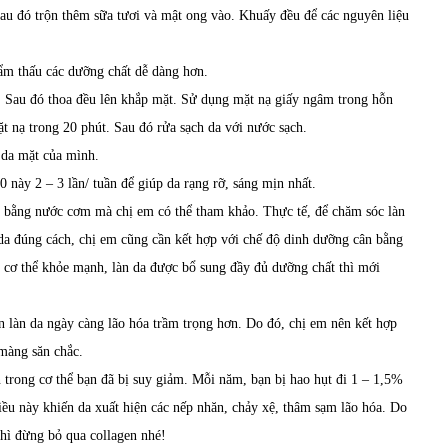
Sau đó trộn thêm sữa tươi và mật ong vào. Khuấy đều để các nguyên liệu
hẩm thấu các dưỡng chất dễ dàng hơn.
 Sau đó thoa đều lên khắp mặt. Sử dụng mặt nạ giấy ngâm trong hỗn
 nạ trong 20 phút. Sau đó rửa sạch da với nước sạch.
 da mặt của mình.
 này 2 – 3 lần/ tuần để giúp da rạng rỡ, sáng mịn nhất.
hà bằng nước cơm mà chị em có thể tham khảo. Thực tế, để chăm sóc làn
da đúng cách, chị em cũng cần kết hợp với chế độ dinh dưỡng cân bằng
i cơ thể khỏe mạnh, làn da được bổ sung đầy đủ dưỡng chất thì mới
ến làn da ngày càng lão hóa trầm trọng hơn. Do đó, chị em nên kết hợp
màng săn chắc.
n trong cơ thể bạn đã bị suy giảm. Mỗi năm, bạn bị hao hụt đi 1 – 1,5%
iều này khiến da xuất hiện các nếp nhăn, chảy xệ, thâm sạm lão hóa. Do
thì đừng bỏ qua collagen nhé!