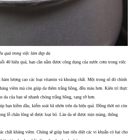
ệu quả trong việc làm đẹp da
uổi 40 hiệu quả, bạn cần nắm được công dụng của nước cơm trong việc
hàm lượng cao các loại vitamin và khoáng chất. Một trong số đó chính
kháng viêm mà còn giúp da thêm trắng hồng, đều màu hơn. Kiên trì thực
àn da của bạn sẽ nhanh chóng trắng hồng, rạng rỡ hơn.
úp bạn kiềm dầu, kiểm soát bã nhờn trên da hiệu quả. Đồng thời nó còn
rong lỗ chân lông sẽ được loại bỏ. Làn da sẽ được mịn màng, thông
c chất kháng viêm. Chúng sẽ giúp bạn tiêu diệt các vi khuẩn có hại cho