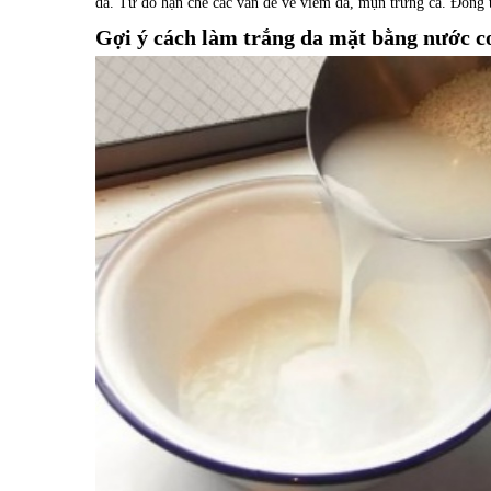
da. Từ đó hạn chế các vấn đề về viêm da, mụn trứng cá. Đồng 
Gợi ý cách làm trắng da mặt bằng nước cơ