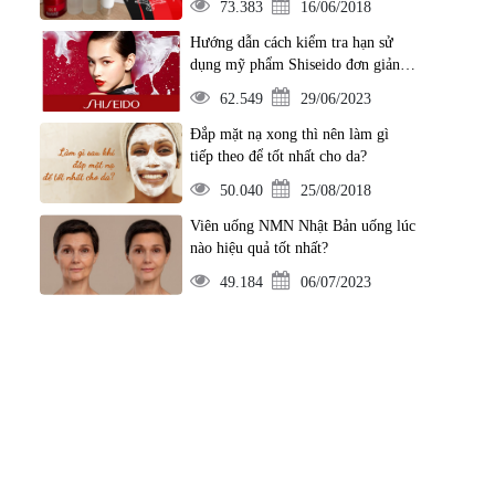
73.383
16/06/2018
Hướng dẫn cách kiểm tra hạn sử
dụng mỹ phẩm Shiseido đơn giản
nhất
62.549
29/06/2023
Đắp mặt nạ xong thì nên làm gì
tiếp theo để tốt nhất cho da?
50.040
25/08/2018
Viên uống NMN Nhật Bản uống lúc
nào hiệu quả tốt nhất?
49.184
06/07/2023