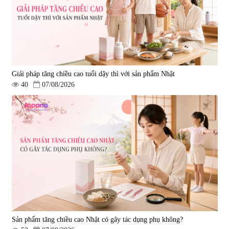
Giải pháp tăng chiều cao tuổi dậy thì với sản phẩm Nhật
40
07/08/2026
Viên uống hỗ trợ giấc ngủ Fujina
Viên uống phòng ngừa & hỗ trợ
Sleepy Nhật Bản 80 viên
điều trị đột quỵ Biken Kinase
Gold 60 viên
|
13.760
|
0
580.000 đ
1.570.000 đ
Sản phẩm tăng chiều cao Nhật có gây tác dụng phụ không?