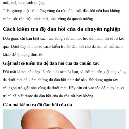
mắt, má, da quanh miệng,…
Trên gương mặt có những vùng da rất dễ bị mất đàn hồi nếu bạn không
chăm sóc cẩn thận như: mắt, má, vùng da quanh miệng.
Cách kiểm tra độ đàn hồi của da chuyên nghiệp
Đơn giản, chỉ bạn biết cách tác động vào da một lực đủ mạnh thì sẽ rõ kết
quả. Dưới đây là một số cách kiểm tra độ đàn hồi cho da bạn có thể tham
khảo để áp dụng thực tế:
G
iật mắt sẽ kiểm tra độ đàn hồi của da chuẩn xác
Đôi mắt là nơi dễ dàng tố cáo tuổi tác của bạn, vì thế chỉ cần giật nhẹ vùng
da dưới mắt để kiểm chứng độ đàn hồi như thế nào. Sử dụng ngón tay
cái,ngón trỏ giật nhẹ vùng da dưới mắt. Hãy căn cứ vào tốc độ quay lại vị
trí cũ để biết được độ đàn hồi của da còn tốt hay không.
Cấu má kiểm tra độ đàn hồi của da