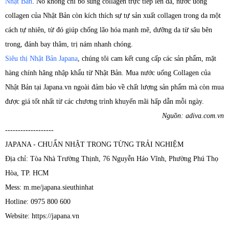
Nhật Bản
. Nó không chỉ bổ sung collagen trực tiếp lên da, nước uống
collagen của Nhật Bản còn kích thích sự tự sản xuất collagen trong da một
cách tự nhiên, từ đó giúp chống lão hóa mạnh mẽ, dưỡng da từ sâu bên
trong, đánh bay thâm, trị nám nhanh chóng.
Siêu thị Nhật Bản Japana
, chúng tôi cam kết cung cấp các sản phẩm, mặt
hàng chính hãng nhập khẩu từ Nhật Bản. Mua nước uống Collagen của
Nhật Bản tại Japana.vn ngoài đảm bảo về chất lượng sản phẩm mà còn mua
được giá tốt nhất từ các chương trình khuyến mãi hấp dẫn mỗi ngày.
Nguồn: adiva.com.vn
-------------------
JAPANA - CHUẨN NHẬT TRONG TỪNG TRẢI NGHIỆM
Địa chỉ: Tòa Nhà Trường Thịnh, 76 Nguyễn Háo Vĩnh, Phường Phú Thọ
Hòa, TP. HCM
Mess: m.me/japana.sieuthinhat
Hotline: 0975 800 600
Website: https://japana.vn