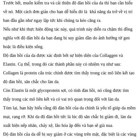
Trước hết, muốn kiểm tra và cải thiện độ đàn hồi của da thì bạn cần hiểu
về nó. Một cách đơn giản cho bạn dễ hiểu đó là khả năng da trở về vị trí
ban đầu gần như ngay lập tức khi chúng ta kéo căng ra.
Nếu như khi thực hiện động tác này, quá trình này diễn ra chậm thì đồng
nghĩa với độ đàn hồi da bạn đang bị suy giảm dần do ảnh hưởng từ gen
hoặc là điều kiện sống.
Độ đàn hồi của da được xác định bởi sự hiện diện của Collaggen và
Elastin. Cụ thể, trong đó các thành phần này có nhiệm vụ như sau:
Collagen là protein cấu trúc chính được tìm thấy trong các mô liên kết tạo
độ đàn hồi, săn chắc cho làn da.
Còn Elastin là một glycoprotein sợi, có tính đàn hồi, nó cũng được tìm
thấy trong các mô liên kết và có vai trò quan trọng đối với làn da.
Tóm lại, bạn hãy hiểu rằng độ đàn hồi của da chính là yếu tố giúp da mềm
mại, rạng rỡ. Khi da độ đàn hồi tức là lúc độ săn chắc bị giảm đi, làn da
xuất hiện nếp nhăn, chảy xệ, lão hóa ập đến và bạn sẽ già nua.
Độ đàn hồi của da dễ bị suy giảm ở các vùng trên mặt, đặc biệt là các vùng