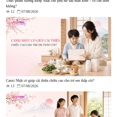
Thực phẩm xương khớp Nhật cho phụ nữ sau mãn kinh – có cần thiết
không?
12
07/08/2026
Tẩy tế bào chết Nichiei Bussan
Viên uống hỗ trợ bền thành
Nano NMN+ Peeling Gel
mạch, ngừa tai biến Elastin Plus
Luxury 200g
& Nattokinase Hokoen 80 viên
|
0
|
0
1.490.000 đ
980.000 đ
Canxi Nhật có giúp cải thiện chiều cao cho trẻ em thấp còi?
13
07/08/2026
Viên uống bổ gan Ribeto Shoji
Viên uống hỗ trợ cải thiện thoát
Hepaclean 60 viên
vị đĩa đệm Kyoto Has 30 viên
|
543.205
|
14.560
690.000 đ
1.600.000 đ