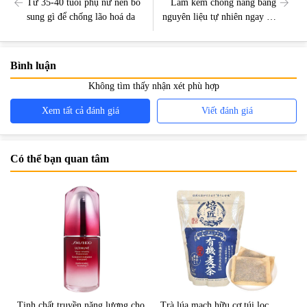
Từ 35-40 tuổi phụ nữ nên bổ
Làm kem chống nắng bằng
sung gì để chống lão hoá da
nguyên liệu tự nhiên ngay tại
nhà
Bình luận
Không tìm thấy nhận xét phù hợp
Xem tất cả đánh giá
Viết đánh giá
Có thể bạn quan tâm
Tinh chất truyền năng lượng cho
Trà lúa mạch hữu cơ túi lọc