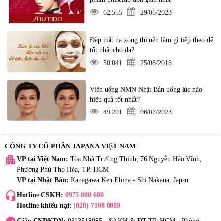
62.555
29/06/2023
Đắp mặt nạ xong thì nên làm gì tiếp theo để
tốt nhất cho da?
50.041
25/08/2018
Viên uống NMN Nhật Bản uống lúc nào
hiệu quả tốt nhất?
49.201
06/07/2023
CÔNG TY CỔ PHẦN JAPANA VIỆT NAM
apartment
VP tại Việt Nam:
Tòa Nhà Trường Thịnh, 76 Nguyễn Háo Vĩnh,
Phường Phú Thọ Hòa, TP. HCM
VP tại Nhật Bản:
Kanagawa Ken Ebina - Shi Nakana, Japan
headset_mic
Hotline CSKH:
0975 800 600
Hotline khiếu nại:
(028) 7108 8889
Giấy CNĐKDN:
0313518985 - Sở KH & ĐT TP. HCM - Phòng