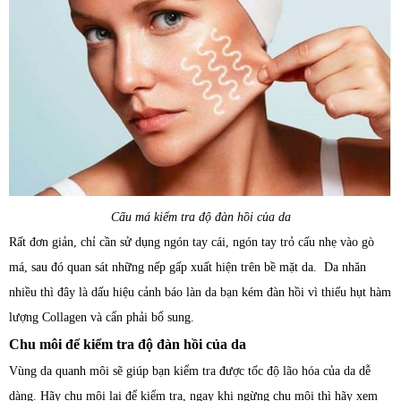
Cấu má kiểm tra độ đàn hồi của da
Rất đơn giản, chỉ cần sử dụng ngón tay cái, ngón tay trỏ cấu nhẹ vào gò
má, sau đó quan sát những nếp gấp xuất hiện trên bề mặt da. Da nhăn
nhiều thì đây là dấu hiệu cảnh báo làn da bạn kém đàn hồi vì thiếu hụt hàm
lượng Collagen và cẩn phải bổ sung.
Chu môi để kiểm tra độ đàn hồi của da
Vùng da quanh môi sẽ giúp bạn kiểm tra được tốc độ lão hóa của da dễ
dàng. Hãy chu môi lại để kiểm tra, ngay khi ngừng chu môi thì hãy xem