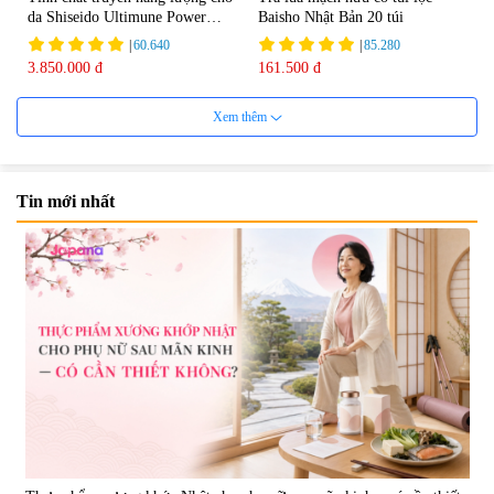
da Shiseido Ultimune Power
Baisho Nhật Bản 20 túi
75ml
|
60.640
|
85.280
3.850.000 đ
161.500 đ
Xem thêm
Tin mới nhất
Viên uống bổ não Ribeto Shoji
Viên nang uống cải thiện thị lực,
Ichoha Ekisu Plus - 90 viên
trí nhớ DHA + EPA + Flaxseed
Oil 30 viên/gói - Date 02/2027
|
57.920
|
52.346
1.450.000 đ
225.000 đ